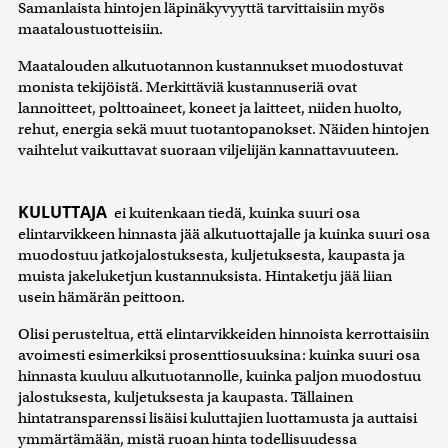
Samanlaista hintojen läpinäkyvyyttä tarvittaisiin myös
maataloustuotteisiin.
Maatalouden alkutuotannon kustannukset muodostuvat
monista tekijöistä. Merkittäviä kustannuseriä ovat
lannoitteet, polttoaineet, koneet ja laitteet, niiden huolto,
rehut, energia sekä muut tuotantopanokset. Näiden hintojen
vaihtelut vaikuttavat suoraan viljelijän kannattavuuteen.
KULUTTAJA
ei kuitenkaan tiedä, kuinka suuri osa
elintarvikkeen hinnasta jää alkutuottajalle ja kuinka suuri osa
muodostuu jatkojalostuksesta, kuljetuksesta, kaupasta ja
muista jakeluketjun kustannuksista. Hintaketju jää liian
usein hämärän peittoon.
Olisi perusteltua, että elintarvikkeiden hinnoista kerrottaisiin
avoimesti esimerkiksi prosenttiosuuksina: kuinka suuri osa
hinnasta kuuluu alkutuotannolle, kuinka paljon muodostuu
jalostuksesta, kuljetuksesta ja kaupasta. Tällainen
hintatransparenssi lisäisi kuluttajien luottamusta ja auttaisi
ymmärtämään, mistä ruoan hinta todellisuudessa