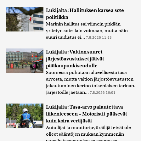
Lukijalta: Hallituksen karsea sote-
politiikka
Marinin hallitus sai viimein pitkään
yritetyn sote-lain voimaan, mutta näin
suuri uudistus ei...
7.8.2026 11:43
Lukijalta: Valtion suuret
järjestöavustukset jäävät
pääkaupunkiseudulle
Suomessa puhutaan alueellisesta tasa-
arvosta, mutta valtion järjestöavustusten
jakautuminen kertoo toisenlaisen tarinan.
Järjestöille jaetaan...
7.8.2026 10:01
Lukijalta: Tasa-arvo palautettava
liikenteeseen – Motoristit pääsevät
kuin koira veräjästä
Autoilijat ja moottoripyöräilijät eivät ole
olleet sääntöjen mukaan kymmeniin
vuosiin tasavertaisessa asemassa