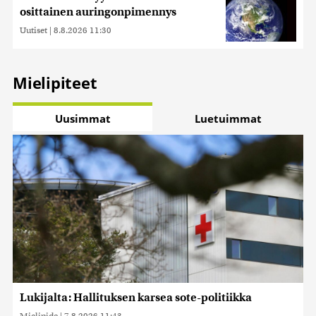
osittainen auringonpimennys
Uutiset
|
8.8.2026 11:30
Mielipiteet
Uusimmat
Luetuimmat
Lukijalta: Hallituksen karsea sote-politiikka
Mielipide
|
7.8.2026 11:43