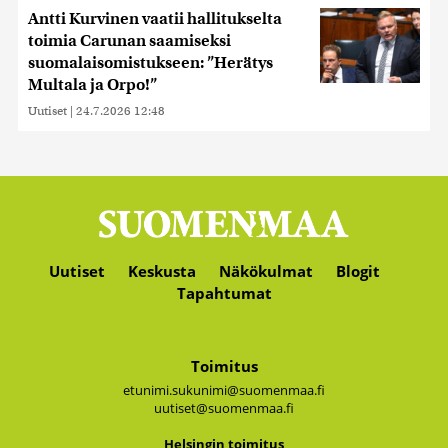
Antti Kurvinen vaatii hallitukselta
toimia Carunan saamiseksi
suomalaisomistukseen: ”Herätys
Multala ja Orpo!”
Uutiset
|
24.7.2026 12:48
Uutiset
Keskusta
Näkökulmat
Blogit
Tapahtumat
Toimitus
etunimi.sukunimi@suomenmaa.fi
uutiset@suomenmaa.fi
Hel­sin­gin toi­mi­tus