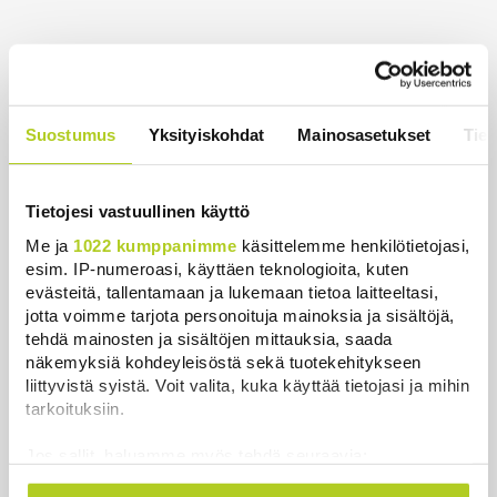
Uusimmat
HS: Kaikkonen puoluejohtajien ykkönen
Uutiset
|
8.8.2026 13:09
Suostumus
Yksityiskohdat
Mainosasetukset
Tiet
Ursa on myynyt ennätysmäärän pimennyslaseja
auringonpimennyksen edellä
Tietojesi vastuullinen käyttö
Uutiset
|
8.8.2026 11:31
Me ja
1022 kumppanimme
käsittelemme henkilötietojasi,
esim. IP-numeroasi, käyttäen teknologioita, kuten
Suomessa näkyy keskiviikkona osittainen
evästeitä, tallentamaan ja lukemaan tietoa laitteeltasi,
auringonpimennys
jotta voimme tarjota personoituja mainoksia ja sisältöjä,
tehdä mainosten ja sisältöjen mittauksia, saada
Uutiset
|
8.8.2026 11:30
näkemyksiä kohdeyleisöstä sekä tuotekehitykseen
liittyvistä syistä. Voit valita, kuka käyttää tietojasi ja mihin
Ensi viikolla Suomesta pääsee junalla
tarkoituksiin.
Haaparantaan, mutta matka taitetaan kuivin suin
Uutiset
|
8.8.2026 10:44
Jos sallit, haluamme myös tehdä seuraavia:
Kerätä tietoja maantieteellisestä sijainnistasi,
”Se tuntuu maailmanlopulta” – Täydellinen