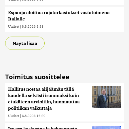
Espanja aloittaa rajatarkastukset vastatoimena
Italialle
Uutiset
|
8.8.2026 8:31
Näytä lisää
Toimitus suosittelee
Hallitus nostaa alijäämän tällä
kaudella selvästi isommaksi kuin
etukäteen arvioitiin, huomauttaa
politiikan vaikuttaja
Uutiset
|
6.8.2026 16:20
Iso osa keskustaa ja kokoomusta