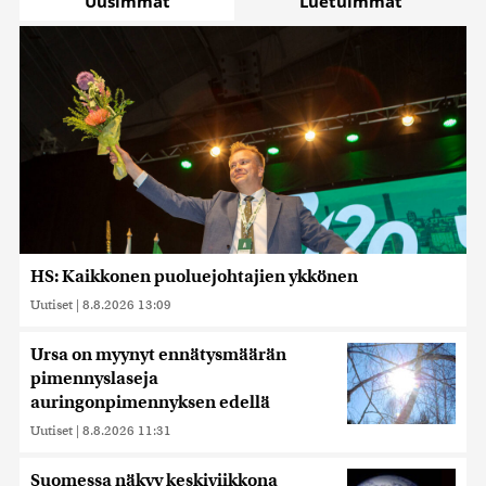
Uusimmat
Luetuimmat
HS: Kaikkonen puoluejohtajien ykkönen
Uutiset
|
8.8.2026 13:09
Ursa on myynyt ennätysmäärän
pimennyslaseja
auringonpimennyksen edellä
Uutiset
|
8.8.2026 11:31
Suomessa näkyy keskiviikkona