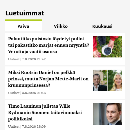
Luetuimmat
Päivä
Viikko
Kuukausi
Palautitko puistosta löydetyt pullot
tai pakastitko marjat ennen myyntiä?
Verottaja vaatii osansa
Uutiset
|
7.8.2026 21:42
Miksi Ruotsin Daniel on pelkkä
prinssi, mutta Norjan Mette-Marit on
kruununprinsessa?
Uutiset
|
3.8.2026 21:46
Timo Laaninen julistaa Wille
Rydmanin Suomen taitavimmaksi
poliitikoksi
Uutiset
|
7.8.2026 18:09