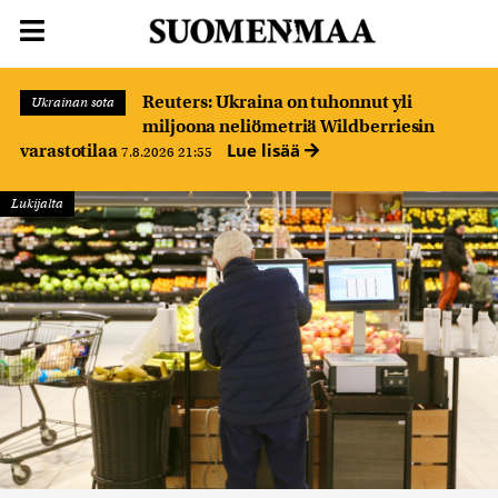
Reuters: Ukraina on tuhonnut yli
Ukrainan sota
miljoona neliömetriä Wildberriesin
Lue lisää
varastotilaa
7.8.2026 21:55
Lukijalta