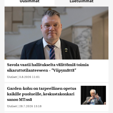
Uusimmat
Luetuimmat
Savola vaatii hallitukselta välittömiä toimia
sikaruttotilanteeseen – ”Viipymättä”
Uutiset
|
3.8.2026 11:01
Garden-kohu on tarpeellinen opetus
kaikille puolueille, keskustakonkari
sanoo MT:ssä
Uutiset
|
28.7.2026 13:18