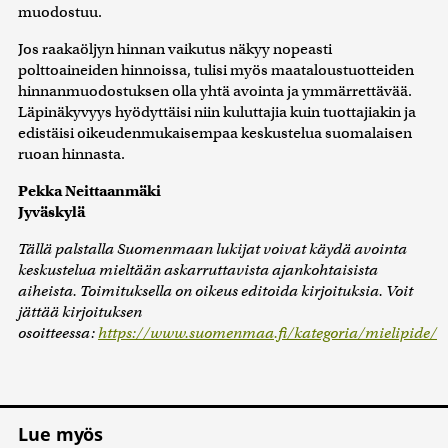
muodostuu.
Jos raakaöljyn hinnan vaikutus näkyy nopeasti
polttoaineiden hinnoissa, tulisi myös maataloustuotteiden
hinnanmuodostuksen olla yhtä avointa ja ymmärrettävää.
Läpinäkyvyys hyödyttäisi niin kuluttajia kuin tuottajiakin ja
edistäisi oikeudenmukaisempaa keskustelua suomalaisen
ruoan hinnasta.
Pekka Neittaanmäki
Jyväskylä
Tällä palstalla Suomenmaan lukijat voivat käydä avointa
keskustelua mieltään askarruttavista ajankohtaisista
aiheista. Toimituksella on oikeus editoida kirjoituksia. Voit
jättää kirjoituksen
osoitteessa:
https://www.suomenmaa.fi/kategoria/mielipide/
Lue myös