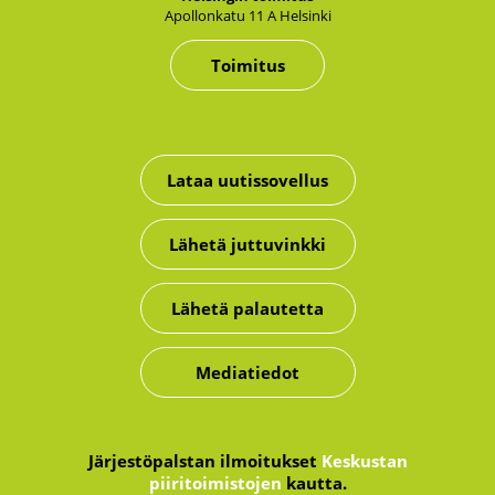
Apol­lon­ka­tu 11 A Hel­sin­ki
Toimitus
Lataa uutissovellus
Lähetä juttuvinkki
Lähetä palautetta
Mediatiedot
Järjestöpalstan ilmoitukset
Keskustan
piiritoimistojen
kautta.