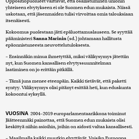
Oppositiopuolueet väittävät, että osallistuminen unionin
yhteiseen elvytykseen ei ole Suomen edun mukaista. Niissä
uskotaan, että jäsenmaiden tulisi virvoittaa omia talouksiaan
itsenäisesti.
Kokoomus puolestaan jätti epäluottamuslauseen. Se syyttää
pääministeri
Sanna Marinin
(sd.) johtamaan hallitusta
epäonnistuneesta neuvottelutuloksesta.
– Ensinnäkin minua ihmetyttää, miksi välikysymys jätettiin
nyt, kun Suomen kansallisen elvytyssuunnitelman
laatiminen on jo erittäin pitkällä.
– Tämä juna menee eteenpäin. Kaikki tietävät, että paketti
syntyy. Välikysymys olisi pitänyt esittää heti, kun eduskunta
kokoontui syksyllä.
VUOSINA
2004–2019 europarlamentaarikkona toiminut
Jäätteenmäki painottaa, että Suomen edun mukaista olisi
keskittyä niihin asioihin, joihin on aidosti valtaa kansallisesti.
– Maailmalla kaikki muutkin elvyttävät. Voisiko Eurooppa