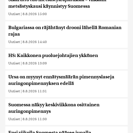
metsästyskausi käynnistyy Suomessa
Uutiset
|
8.8.2026 15:00
Bulgariassa on räjähtänyt drooni lähellä Romanian
rajaa
Uutiset
|
8.8.2026 14:40
HS: Kaikkonen puoluejohtajien ykkönen
Uutiset
|
8.8.2026 13:09
Ursa on myynyt ennätysmäärän pimennyslaseja
auringonpimennyksen edellä
Uutiset
|
8.8.2026 11:31
Suomessa näkyy keskiviikkona osittainen
auringonpimennys
Uutiset
|
8.8.2026 11:30
Ensi viikolla Suomesta pääsee junalla