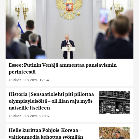
Essee: Putinin Venäjä ammentaa panslavismin
perinteestä
Uutiset
|
9.8.2026 12:54
Historia | Sensaatiolehti piti piilottaa
olympiayleisöltä – oli liian raju myös
natseille itselleen
Uutiset
|
8.8.2026 22:15
Helle kurittaa Pohjois-Koreaa –
valtionmedia kehottaa syömään