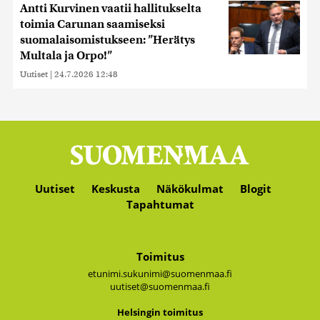
Antti Kurvinen vaatii hallitukselta
toimia Carunan saamiseksi
suomalaisomistukseen: ”Herätys
Multala ja Orpo!”
Uutiset
|
24.7.2026 12:48
Uutiset
Keskusta
Näkökulmat
Blogit
Tapahtumat
Toimitus
etunimi.sukunimi@suomenmaa.fi
uutiset@suomenmaa.fi
Hel­sin­gin toi­mi­tus