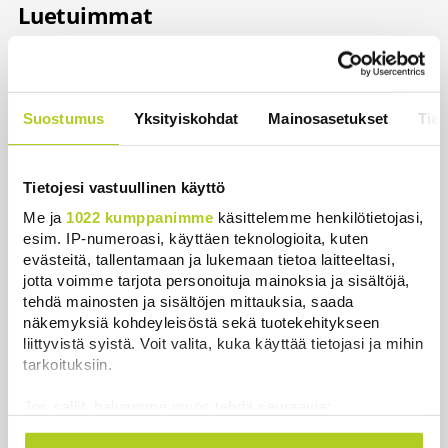
Luetuimmat
Päivä
Viikko
Kuukausi
Palautitko puistosta löydetyt pullot
Suostumus
Yksityiskohdat
Mainosasetukset
Tiet
tai pakastitko marjat ennen myyntiä?
Verottaja vaatii osansa
Uutiset
|
7.8.2026 21:42
Tietojesi vastuullinen käyttö
Me ja
1022 kumppanimme
käsittelemme henkilötietojasi,
Miksi Ruotsin Daniel on pelkkä
esim. IP-numeroasi, käyttäen teknologioita, kuten
prinssi, mutta Norjan Mette-Marit on
evästeitä, tallentamaan ja lukemaan tietoa laitteeltasi,
kruununprinsessa?
jotta voimme tarjota personoituja mainoksia ja sisältöjä,
Uutiset
|
3.8.2026 21:46
tehdä mainosten ja sisältöjen mittauksia, saada
näkemyksiä kohdeyleisöstä sekä tuotekehitykseen
Timo Laaninen julistaa Wille
liittyvistä syistä. Voit valita, kuka käyttää tietojasi ja mihin
Rydmanin Suomen taitavimmaksi
tarkoituksiin.
poliitikoksi
Jos sallit, haluamme myös tehdä seuraavia:
Uutiset
|
7.8.2026 18:09
Kerätä tietoja maantieteellisestä sijainnistasi,