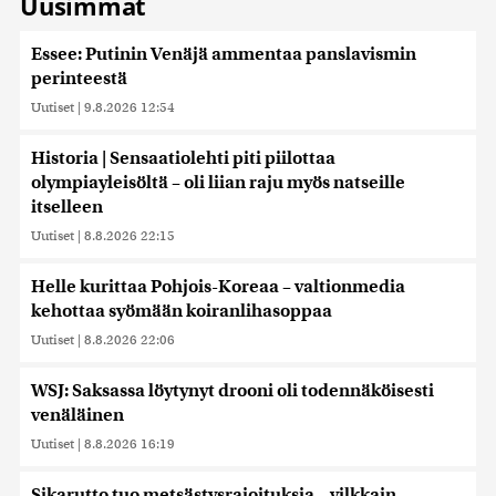
Uusimmat
Essee: Putinin Venäjä ammentaa panslavismin
perinteestä
Uutiset
|
9.8.2026 12:54
Historia | Sensaatiolehti piti piilottaa
olympiayleisöltä – oli liian raju myös natseille
itselleen
Uutiset
|
8.8.2026 22:15
Helle kurittaa Pohjois-Koreaa – valtionmedia
kehottaa syömään koiranlihasoppaa
Uutiset
|
8.8.2026 22:06
WSJ: Saksassa löytynyt drooni oli todennäköisesti
venäläinen
Uutiset
|
8.8.2026 16:19
Sikarutto tuo metsästysrajoituksia – vilkkain