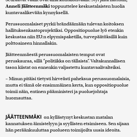
Anneli Jäätteenmäki
toppuuttelee keskustalaisten huolia
kuntavaalikevään kynnyksellä.
Perussuomalaiset pyrkii brändäämään tulevan koitoksen
hallituksenkaatoprojektiksi. Oppositiopuolue lyö etenkin
keskustaa niin EU:n elpymispaketilla, turvepäätöksillä kuin
polttoaineen hinnallakin.
Jäätteenmäestä perussuomalaisten temput ovat
peruskauraa, sillä ”politiikka on tällaista”. Valtakunnallisen
tason kiistat on ennenkin valjastettu kuntavaalivalteiksi.
– Minun pitäisi tietysti hirveästi paheksua perussuomalaisia,
mutta ei tämä ole ensimmäinen kerta, kun oppositiopuolue
toimii näin, entinen pääministeri ja puoluejohtaja
huomauttaa.
JÄÄTTEENMÄKI
on kyllästynyt keskustan matalan
kannatuksen äimistelyyn ja syyllisten etsimiseen. Sen sijaan
hän peräänkuuluttaa puolueen toimijoilta uusia ideoita.