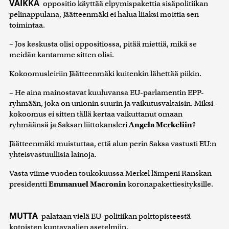
VAIKKA
oppositio käyttää elpymispakettia sisäpolitiikan
pelinappulana, Jäätteenmäki ei halua liiaksi moittia sen
toimintaa.
– Jos keskusta olisi oppositiossa, pitää miettiä, mikä se
meidän kantamme sitten olisi.
Kokoomusleiriin Jäätteenmäki kuitenkin lähettää piikin.
– He aina mainostavat kuuluvansa EU-parlamentin EPP-
ryhmään, joka on unionin suurin ja vaikutusvaltaisin. Miksi
kokoomus ei sitten tällä kertaa vaikuttanut omaan
ryhmäänsä ja Saksan liittokansleri
Angela Merkeliin
?
Jäätteenmäki muistuttaa, että alun perin Saksa vastusti EU:n
yhteisvastuullisia lainoja.
Vasta viime vuoden toukokuussa Merkel lämpeni Ranskan
presidentti
Emmanuel Macronin
koronapakettiesityksille.
MUTTA
palataan vielä EU-politiikan polttopisteestä
kotoisten kuntavaalien asetelmiin.