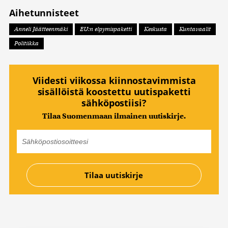
Aihetunnisteet
Anneli Jäätteenmäki
EU:n elpymispaketti
Keskusta
Kuntavaalit
Politiikka
Viidesti viikossa kiinnostavimmista
sisällöistä koostettu uutispaketti
sähköpostiisi?
Tilaa Suomenmaan ilmainen uutiskirje.