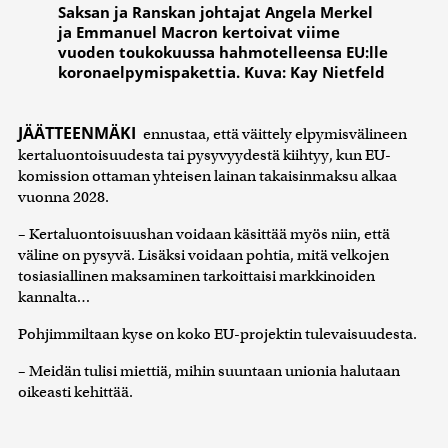
Saksan ja Ranskan johtajat Angela Merkel
ja Emmanuel Macron kertoivat viime
vuoden toukokuussa hahmotelleensa EU:lle
koronaelpymispakettia. Kuva: Kay Nietfeld
JÄÄTTEENMÄKI
ennustaa, että väittely elpymisvälineen
kertaluontoisuudesta tai pysyvyydestä kiihtyy, kun EU-
komission ottaman yhteisen lainan takaisinmaksu alkaa
vuonna 2028.
– Kertaluontoisuushan voidaan käsittää myös niin, että
väline on pysyvä. Lisäksi voidaan pohtia, mitä velkojen
tosiasiallinen maksaminen tarkoittaisi markkinoiden
kannalta…
Pohjimmiltaan kyse on koko EU-projektin tulevaisuudesta.
– Meidän tulisi miettiä, mihin suuntaan unionia halutaan
oikeasti kehittää.