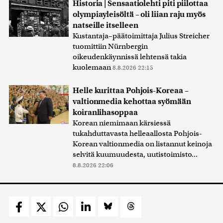
Historia | Sensaatiolehti piti piilottaa
olympiayleisöltä – oli liian raju myös
natseille itselleen
Kustantaja–päätoimittaja Julius Streicher
tuomittiin Nürnbergin
oikeudenkäynnissä lehtensä takia
kuolemaan
8.8.2026 22:15
Helle kurittaa Pohjois-Koreaa –
valtionmedia kehottaa syömään
koiranlihasoppaa
Korean niemimaan kärsiessä
tukahduttavasta helleaallosta Pohjois-
Korean valtionmedia on listannut keinoja
selvitä kuumuudesta, uutistoimisto...
8.8.2026 22:06