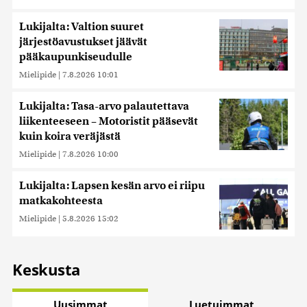
Lukijalta: Valtion suuret
järjestöavustukset jäävät
pääkaupunkiseudulle
Mielipide
|
7.8.2026 10:01
Lukijalta: Tasa-arvo palautettava
liikenteeseen – Motoristit pääsevät
kuin koira veräjästä
Mielipide
|
7.8.2026 10:00
Lukijalta: Lapsen kesän arvo ei riipu
matkakohteesta
Mielipide
|
5.8.2026 15:02
Keskusta
Uusimmat
Luetuimmat