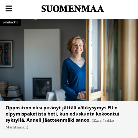
Politiikka
Opposition olisi pitänyt jättää välikysymys EU:n
elpymispaketista heti, kun eduskunta kokoontui
syksyllä, Anneli Jäätteenmäki sanoo.
(Kuva: Jaakko
Martikainen)