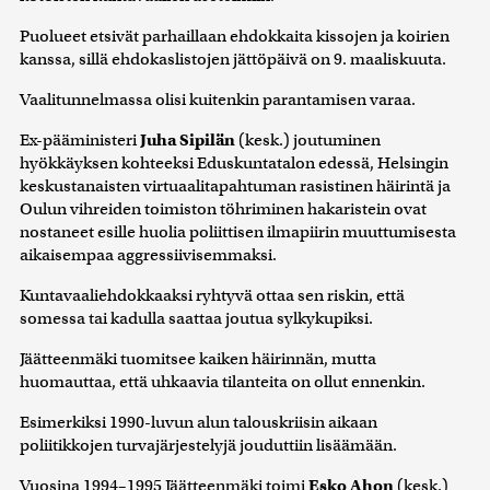
Puolueet etsivät parhaillaan ehdokkaita kissojen ja koirien
kanssa, sillä ehdokaslistojen jättöpäivä on 9. maaliskuuta.
Vaalitunnelmassa olisi kuitenkin parantamisen varaa.
Ex-pääministeri
Juha Sipilän
(kesk.) joutuminen
hyökkäyksen kohteeksi Eduskuntatalon edessä, Helsingin
keskustanaisten virtuaalitapahtuman rasistinen häirintä ja
Oulun vihreiden toimiston töhriminen hakaristein ovat
nostaneet esille huolia poliittisen ilmapiirin muuttumisesta
aikaisempaa aggressiivisemmaksi.
Kuntavaaliehdokkaaksi ryhtyvä ottaa sen riskin, että
somessa tai kadulla saattaa joutua sylkykupiksi.
Jäätteenmäki tuomitsee kaiken häirinnän, mutta
huomauttaa, että uhkaavia tilanteita on ollut ennenkin.
Esimerkiksi 1990-luvun alun talouskriisin aikaan
poliitikkojen turvajärjestelyjä jouduttiin lisäämään.
Vuosina 1994–1995 Jäätteenmäki toimi
Esko Ahon
(kesk.)