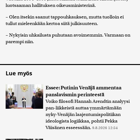
luotsaaman hallituksen oikeusministerinä.
– Olen itsekin saanut tappouhkauksen, mutta tuolloin ei
tullut mieleenkään kertoa siitä julkisuuteen.
– Nykyisin uhkailusta puhutaan avoimemmin. Varmaan on
parempi niin.
Lue myös
Essee: Putinin Venäjä ammentaa
panslavismin perinteestä
Voiko filosofi Hannah Arendtin analyysi
pan-liikkeistä auttaa ymmärtämään
nyky-Venäjän laajentumispolitiikan
ideologista logiikkaa, pohtii Pekka
Väisänen esseessään.
9.8.2026 12:54