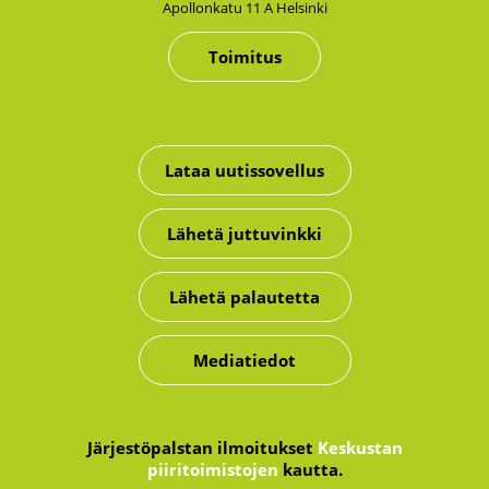
Apol­lon­ka­tu 11 A Hel­sin­ki
Toimitus
Lataa uutissovellus
Lähetä juttuvinkki
Lähetä palautetta
Mediatiedot
Järjestöpalstan ilmoitukset
Keskustan
piiritoimistojen
kautta.