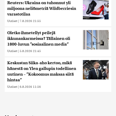
Reuters: Ukraina on tuhonnut yli
miljoona neliömetriä Wildberriesin
varastotilaa
Uutiset
|
7.8.2026 21:55
Oletko ihmetellyt peilejä
ikkunankarmeissa? Tällainen oli
1800-luvun ”sosiaalinen media”
Uutiset
|
5.8.2026 21:45
Keskustan Siika-aho kertoo, mikä
hänestä on Ylen gallupin todellinen
uutinen – ”Kokoomus maksaa siitä
hintaa”
Uutiset
|
6.8.2026 11:56