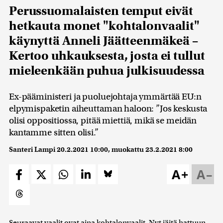
Perussuomalaisten temput eivät
hetkauta monet "kohtalonvaalit"
käynyttä Anneli Jäätteenmäkeä –
Kertoo uhkauksesta, josta ei tullut
mieleenkään puhua julkisuudessa
Ex-pääministeri ja puoluejohtaja ymmärtää EU:n
elpymispaketin aiheuttaman haloon: ”Jos keskusta
olisi oppositiossa, pitää miettiä, mikä se meidän
kantamme sitten olisi.”
Santeri Lampi
20.2.2021 10:00
, muokattu
23.2.2021 8:00
A+
A–
Seuraavat vaalit ovat aina kohtalonvaalit. Nyt jäitä hattuun,