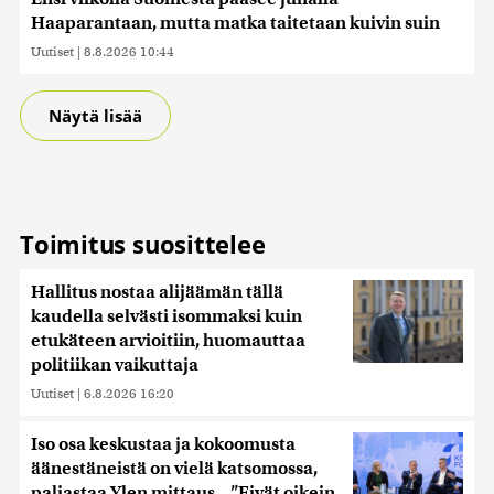
Haaparantaan, mutta matka taitetaan kuivin suin
Uutiset
|
8.8.2026 10:44
Näytä lisää
Toimitus suosittelee
Hallitus nostaa alijäämän tällä
kaudella selvästi isommaksi kuin
etukäteen arvioitiin, huomauttaa
politiikan vaikuttaja
Uutiset
|
6.8.2026 16:20
Iso osa keskustaa ja kokoomusta
äänestäneistä on vielä katsomossa,
paljastaa Ylen mittaus – ”Eivät oikein