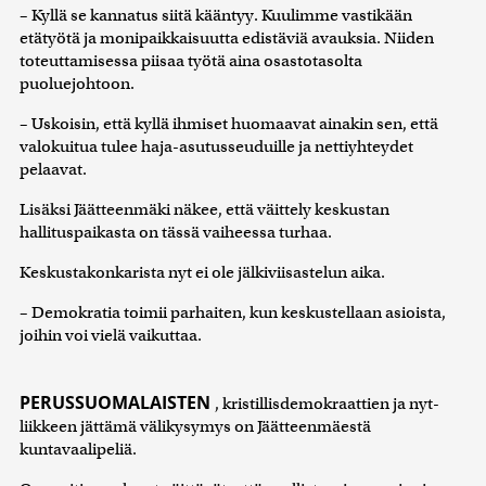
– Kyllä se kannatus siitä kääntyy. Kuulimme vastikään
etätyötä ja monipaikkaisuutta edistäviä avauksia. Niiden
toteuttamisessa piisaa työtä aina osastotasolta
puoluejohtoon.
– Uskoisin, että kyllä ihmiset huomaavat ainakin sen, että
valokuitua tulee haja-asutusseuduille ja nettiyhteydet
pelaavat.
Lisäksi Jäätteenmäki näkee, että väittely keskustan
hallituspaikasta on tässä vaiheessa turhaa.
Keskustakonkarista nyt ei ole jälkiviisastelun aika.
– Demokratia toimii parhaiten, kun keskustellaan asioista,
joihin voi vielä vaikuttaa.
PERUSSUOMALAISTEN
, kristillisdemokraattien ja nyt-
liikkeen jättämä välikysymys on Jäätteenmäestä
kuntavaalipeliä.