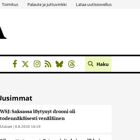
Toimitus
Palaute ja juttuvinkki
Lataa uutissovellus
Haku
Uusimmat
WSJ: Saksassa löytynyt drooni oli
todennäköisesti venäläinen
Uutiset
|
8.8.2026 16:19