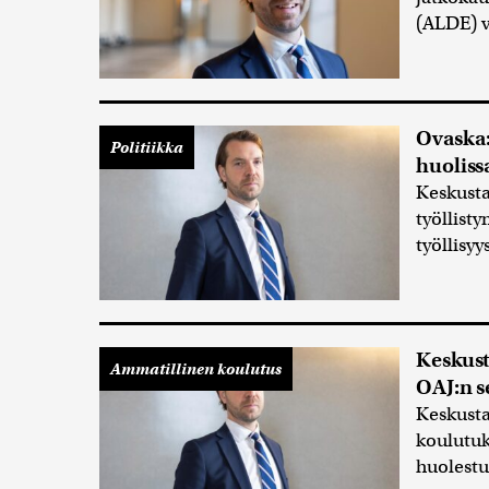
(ALDE) v
Ovaska:
Politiikka
huoliss
Keskusta
työllist
työllisyy
Keskust
Ammatillinen koulutus
OAJ:n s
Keskusta
koulutuks
huolestu