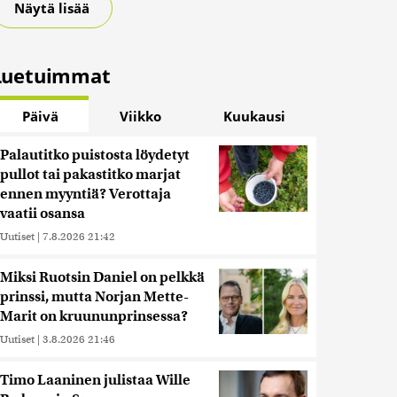
Näytä lisää
Luetuimmat
Päivä
Viikko
Kuukausi
Palautitko puistosta löydetyt
pullot tai pakastitko marjat
ennen myyntiä? Verottaja
vaatii osansa
Uutiset
|
7.8.2026 21:42
Miksi Ruotsin Daniel on pelkkä
prinssi, mutta Norjan Mette-
Marit on kruununprinsessa?
Uutiset
|
3.8.2026 21:46
Timo Laaninen julistaa Wille