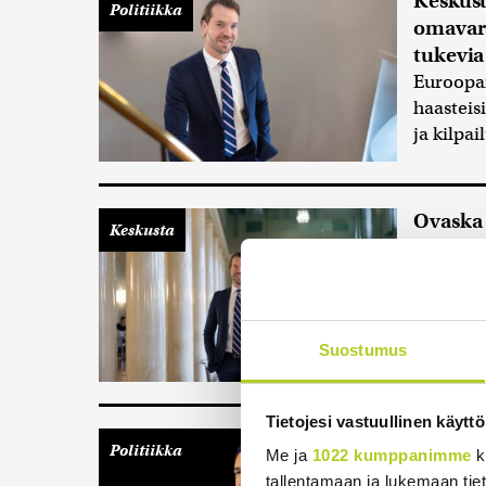
Keskust
Politiikka
omavara
tukevia
Euroopan
haasteis
ja kilpa
Ovaska 
Keskusta
nähnyt 
Pirkanma
keskusta
Suostumus
Tietojesi vastuullinen käyttö
Keskust
Politiikka
Me ja
1022 kumppanimme
k
kiellon
tallentamaan ja lukemaan tieto