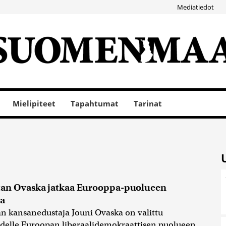
Mediatiedot
Mielipiteet
Tapahtumat
Tarinat
tan Ovaska jatkaa Eurooppa-puolueen
sa
n kansanedustaja Jouni Ovaska on valittu
delle Euroopan liberaalidemokraattisen puolueen