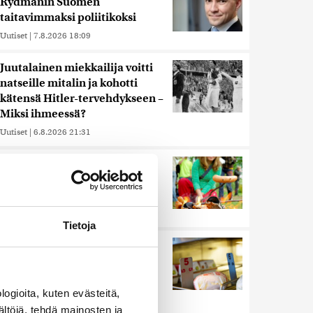
Rydmanin Suomen
taitavimmaksi poliitikoksi
Uutiset
|
7.8.2026 18:09
Juutalainen miekkailija voitti
natseille mitalin ja kohotti
kätensä Hitler-tervehdykseen –
Miksi ihmeessä?
Uutiset
|
6.8.2026 21:31
Ihmiset kahmivat nyt näitä
tuotteita Lidleistä –
”Hittitrendi”
Uutiset
|
5.8.2026 21:21
Tietoja
Nämä ihmiset sairastuvat
muita herkemmin sydän- ja
verisuonitauteihin, sanoo
tutkimus
ogioita, kuten evästeitä,
ältöjä, tehdä mainosten ja
Uutiset
|
5.8.2026 22:01