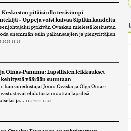
 Keskustan pitäisi olla terävämpi
entekijä – Oppeja voisi kaivaa Sipilän kaudelta
enjohtajaksi pyrkivän Ovaskan mielestä keskustan
tuoda enemmän esiin palkansaajien ja pienyrittäjien
5.2026 11:43
ja Oinas-Panuma: Lapsilisien leikkaukset
t kehitystä väärään suuntaan
n kansanedustajat Jouni Ovaska ja Olga Oinas-
astustavat ehdotusta muuttaa lapsilisä
iseksi ja...
11.5.2026 15:43