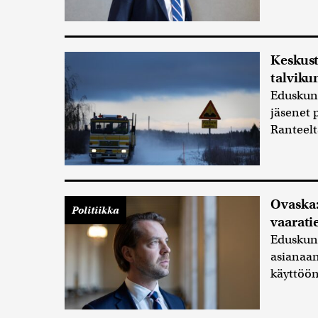
Keskust
talviku
Eduskunn
jäsenet 
Ranteelta
Ovaska:
Politiikka
vaarati
Eduskunn
asianaan
käyttöön