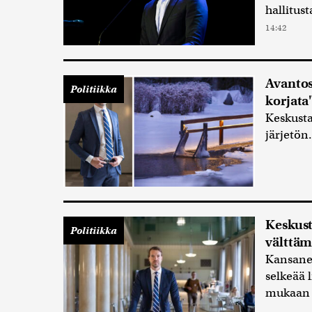
hallitus
14:42
Avantos
Politiikka
korjata
Keskust
järjetön
Keskust
Politiikka
välttäm
Kansaned
selkeää 
mukaan 