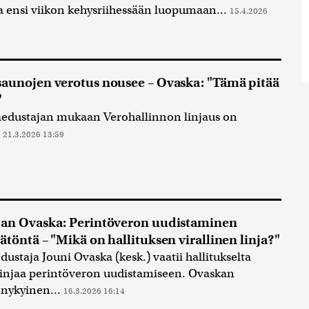
ta ensi viikon kehysriihessään luopumaan...
15.4.2026
aunojen verotus nousee – Ovaska: "Tämä pitää
"
aedustajan mukaan Verohallinnon linjaus on
.
21.3.2026 13:59
an Ovaska: Perintöveron uudistaminen
ätöntä – "Mikä on hallituksen virallinen linja?"
ustaja Jouni Ovaska (kesk.) vaatii hallitukselta
linjaa perintöveron uudistamiseen. Ovaskan
nykyinen...
16.3.2026 16:14