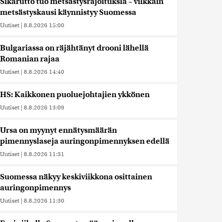
Sikarutto tuo metsästysrajoituksia – vilkkain
metsästyskausi käynnistyy Suomessa
Uutiset
|
8.8.2026 15:00
Bulgariassa on räjähtänyt drooni lähellä
Romanian rajaa
Uutiset
|
8.8.2026 14:40
HS: Kaikkonen puoluejohtajien ykkönen
Uutiset
|
8.8.2026 13:09
Ursa on myynyt ennätysmäärän
pimennyslaseja auringonpimennyksen edellä
Uutiset
|
8.8.2026 11:31
Suomessa näkyy keskiviikkona osittainen
auringonpimennys
Uutiset
|
8.8.2026 11:30