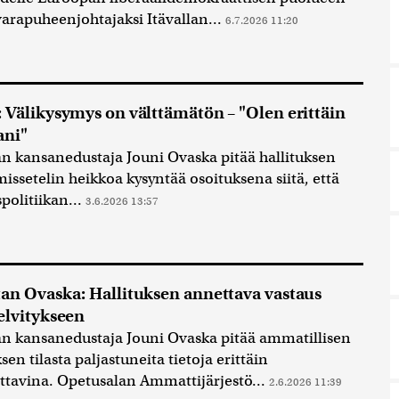
arapuheenjohtajaksi Itävallan...
6.7.2026 11:20
 Välikysymys on välttämätön – "Olen erittäin
ani"
n kansanedustaja Jouni Ovaska pitää hallituksen
ymissetelin heikkoa kysyntää osoituksena siitä, että
spolitiikan...
3.6.2026 13:57
an Ovaska: Hallituksen annettava vastaus
elvitykseen
n kansanedustaja Jouni Ovaska pitää ammatillisen
en tilasta paljastuneita tietoja erittäin
ttavina. Opetusalan Ammattijärjestö...
2.6.2026 11:39