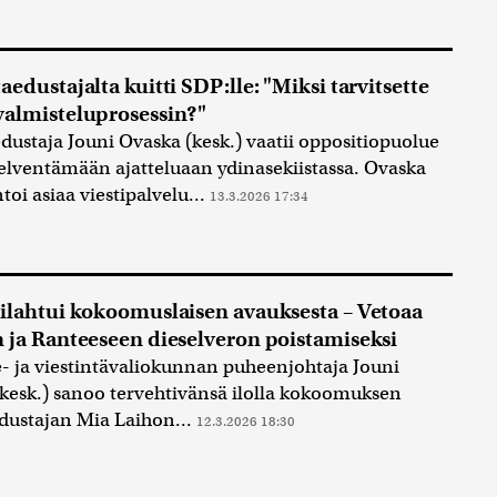
aedustajalta kuitti SDP:lle: "Miksi tarvitsette
almisteluprosessin?"
ustaja Jouni Ovaska (kesk.) vaatii oppositiopuolue
elventämään ajatteluaan ydinasekiistassa. Ovaska
i asiaa viestipalvelu...
13.3.2026 17:34
ilahtui kokoomuslaisen avauksesta – Vetoaa
 ja Ranteeseen dieselveron poistamiseksi
- ja viestintävaliokunnan puheenjohtaja Jouni
kesk.) sanoo tervehtivänsä ilolla kokoomuksen
dustajan Mia Laihon...
12.3.2026 18:30