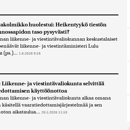
akolmikko huolestui: Heikentyykö tiestön
nnossapidon taso pysyvästi?
an liikenne- ja viestintävaliokunnan keskustalaiset
penäävät liikenne- ja viestintäministeri Lulu
 (ps.)...
1.6.2026 9:18
 Liikenne- ja viestintävaliokunta selvittää
edottamisen käyttöönottoa
an liikenne- ja viestintävaliokunta alkaa omana
 käsitellä vaaratiedottamisjärjestelmää ja sen
oton aikataulua...
20.5.2026 11:53