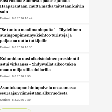
Ensi viikolla Suomesta pääsee junalla
Haaparantaan, mutta matka taitetaan kuivin
suin
Uutiset
|
8.8.2026 10:44
”Se tuntuu maailmanlopulta” – Täydellinen
auringonpimennys kiehtoo turisteja ja
paljastaa uutta tutkijoille
Uutiset
|
8.8.2026 10:30
Kolumbian uusi oikeistolainen presidentti
astui virkaansa – Yhdysvallat aikoo tukea
maata miljardilla dollarilla
Uutiset
|
8.8.2026 9:55
Asuntokaupan hintapalvelu on saamassa
seuraajan viimeistään alkuvuodesta
Uutiset
|
8.8.2026 9:30