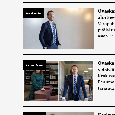
Ovaska:
Keskusta
aloitte
Varapuhe
pitäisi 
asiaa.
20.
Ovaska 
Lapsilisät
veisivä
Keskusta
Panuma v
tasasuuru