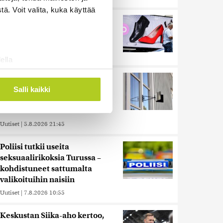
ä. Voit valita, kuka käyttää
Reuters: Ukraina on tuhonnut
yli miljoona neliömetriä
Wildberriesin varastotilaa
Uutiset
|
7.8.2026 21:55
ella
ostaminen)
Oletko ihmetellyt peilejä
ossa
. Voit muuttaa
ikkunankarmeissa? Tällainen
Salli kaikki
oli 1800-luvun ”sosiaalinen
media”
 ominaisuuksien tukemiseen
Uutiset
|
5.8.2026 21:45
tiikka-alan
ietoja muihin tietoihin, joita
Poliisi tutkii useita
 myös siirtää ulkomaille.
seksuaalirikoksia Turussa –
kohdistuneet sattumalta
valikoituihin naisiin
Uutiset
|
7.8.2026 10:55
Keskustan Siika-aho kertoo,