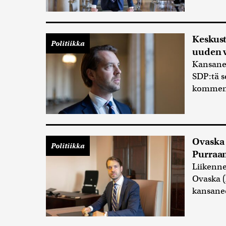
Keskust
Politiikka
uuden v
Kansaned
SDP:tä s
kommento
Ovaska 
Politiikka
Purraan
Liikenne
Ovaska (
kansane