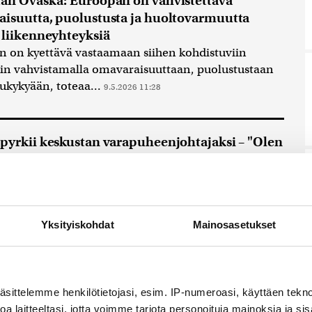
an Ovaska: Euroopan on vahvistettava
isuutta, puolustusta ja huoltovarmuutta
 liikenneyhteyksiä
 on kyettävä vastaamaan siihen kohdistuviin
iin vahvistamalla omavaraisuuttaan, puolustustaan
ilukykyään, toteaa...
9.5.2026 11:28
pyrkii keskustan varapuheenjohtajaksi – "Olen
puolueen nousut ja laskut"
alta kotoisin oleva Ovaska on toiminut aiemmin
n puoluesihteerinä.
8.5.2026 10:35
Yksityiskohdat
Mainosasetukset
an Ovaskalta lakialoite naamioitumisen
äsittelemme henkilötietojasi, esim. IP-numeroasi, käyttäen teknol
 tiukentamisesta
a laitteeltasi, jotta voimme tarjota personoituja mainoksia ja sis