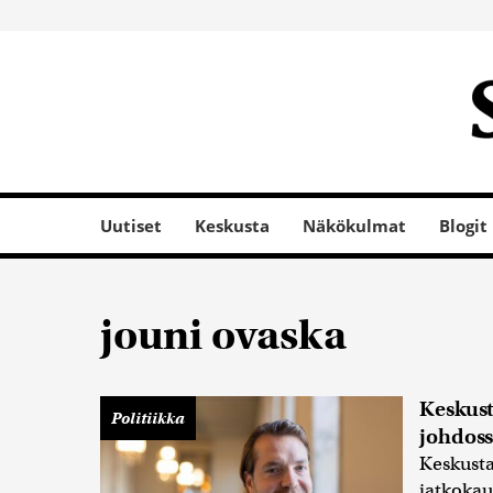
Uutiset
Keskusta
Näkökulmat
Blogit
jouni ovaska
Keskus
Politiikka
johdos
Keskusta
jatkokau