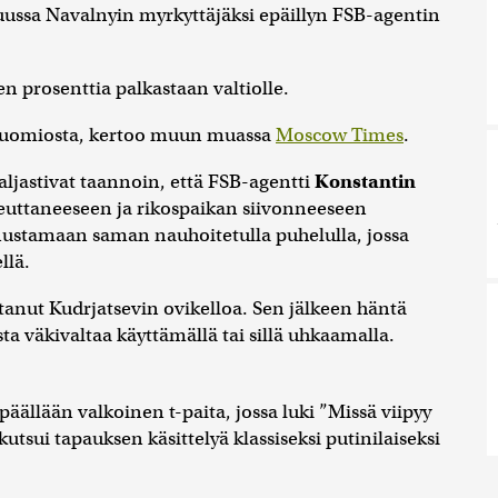
ukuussa Navalnyin myrkyttäjäksi epäillyn FSB-agentin
 prosenttia palkastaan valtiolle.
a tuomiosta, kertoo muun muassa
Moscow Times
.
paljastivat taannoin, että FSB-agentti
Konstantin
euttaneeseen ja rikospaikan siivonneeseen
nustamaan saman nauhoitetulla puhelulla, jossa
llä.
ttanut Kudrjatsevin ovikelloa. Sen jälkeen häntä
ta väkivaltaa käyttämällä tai sillä uhkaamalla.
llään valkoinen t-paita, jossa luki ”Missä viipyy
utsui tapauksen käsittelyä klassiseksi putinilaiseksi