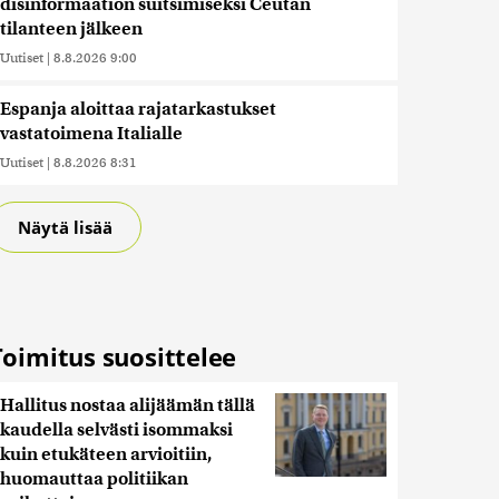
disinformaation suitsimiseksi Ceutan
tilanteen jälkeen
Uutiset
|
8.8.2026 9:00
Espanja aloittaa rajatarkastukset
vastatoimena Italialle
Uutiset
|
8.8.2026 8:31
Näytä lisää
Toimitus suosittelee
Hallitus nostaa alijäämän tällä
kaudella selvästi isommaksi
kuin etukäteen arvioitiin,
huomauttaa politiikan