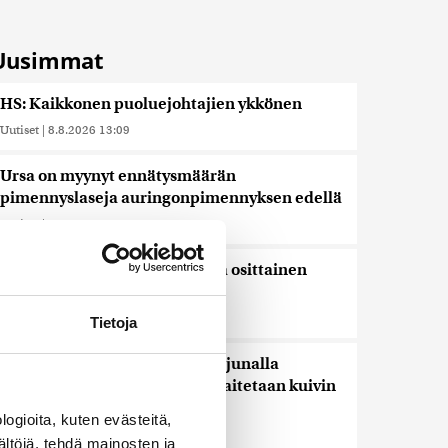
Uusimmat
HS: Kaikkonen puoluejohtajien ykkönen
Uutiset
|
8.8.2026 13:09
Ursa on myynyt ennätysmäärän
pimennyslaseja auringonpimennyksen edellä
Uutiset
|
8.8.2026 11:31
Suomessa näkyy keskiviikkona osittainen
auringonpimennys
Uutiset
|
8.8.2026 11:30
Tietoja
Ensi viikolla Suomesta pääsee junalla
Haaparantaan, mutta matka taitetaan kuivin
suin
ogioita, kuten evästeitä,
Uutiset
|
8.8.2026 10:44
ältöjä, tehdä mainosten ja