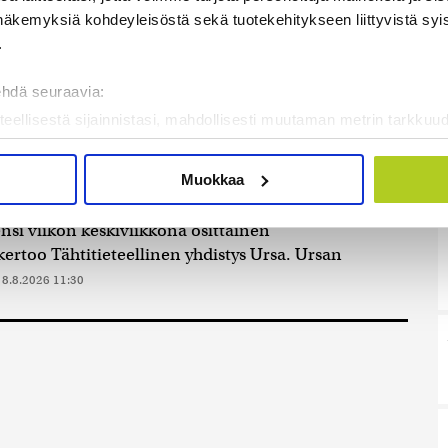
as. Asia selviää Helsingin Sanomien...
8.8.2026 13:09
näkemyksiä kohdeyleisöstä sekä tuotekehitykseen liittyvistä syist
.
nnätysmäärän pimennyslaseja
ehdä seuraavia:
sen edellä
teellisestä sijainnistasi, mahdollisesti muutaman metrin tarkkuud
skiviikkona osittainen auringonpimennys, joka
kannaamalla sen ominaispiirteitä aktiivisesti (sormenjäljen muod
san auringosta
8.8.2026 11:31
tietojasi käsitellään ja miten voit määrittää asetuksesi
tiedot-osi
Muokkaa
sen milloin vain evästeilmoituksessa.
skiviikkona osittainen auringonpimennys
si viikon keskiviikkona osittainen
mme sisällön ja mainosten räätälöimiseen, sosiaalisen median
rtoo Tähtitieteellinen yhdistys Ursa. Ursan
iseen. Lisäksi jaamme sosiaalisen median, mainosalan ja analy
.
8.8.2026 11:30
, miten käytät sivustoamme. Kumppanimme voivat yhdistää näitä t
on kerätty, kun olet käyttänyt heidän palvelujaan. Tietoja saatetaan