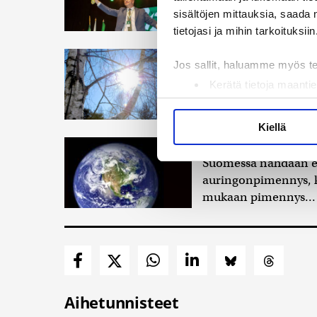
puheenjohtajista par
sisältöjen mittauksia, saada 
tietojasi ja mihin tarkoituksiin
Ursa on myynyt e
Jos sallit, haluamme myös t
auringonpimennyk
Kerätä tietoja maantie
Suomessa nähdään ke
Tunnistaa laitteesi s
peittää suurimman o
Lue lisää siitä, miten henkilö
Kiellä
suostumustasi tai peruuttaa 
Suomessa näkyy ke
Suomessa nähdään en
Käytämme evästeitä tarjoama
auringonpimennys, ke
ja kävijämäärämme analysoim
mukaan pimennys..
kumppaneillemme tietoja siitä
olet antanut heille tai joita 
Aihetunnisteet