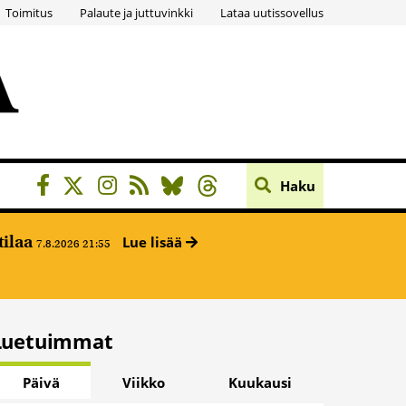
Toimitus
Palaute ja juttuvinkki
Lataa uutissovellus
Haku
tilaa
Lue lisää
7.8.2026 21:55
Luetuimmat
Päivä
Viikko
Kuukausi