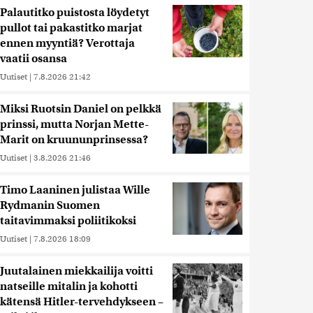
Palautitko puistosta löydetyt
pullot tai pakastitko marjat
ennen myyntiä? Verottaja
vaatii osansa
Uutiset
|
7.8.2026 21:42
Miksi Ruotsin Daniel on pelkkä
prinssi, mutta Norjan Mette-
Marit on kruununprinsessa?
Uutiset
|
3.8.2026 21:46
Timo Laaninen julistaa Wille
Rydmanin Suomen
taitavimmaksi poliitikoksi
Uutiset
|
7.8.2026 18:09
Juutalainen miekkailija voitti
natseille mitalin ja kohotti
kätensä Hitler-tervehdykseen –