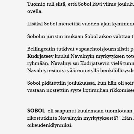
Tuomio tuli siitä, että Sobol kävi viime joul
ovella.
Lisäksi Sobol menettää vuoden ajan kymmenen
Sobolin juristin mukaan Sobol aikoo valitta
Bellingcatin tutkivat vapaaehtoisjournalistit 
Kudrjatsev
kuului Navalnyin myrkytyksen tot
ryhmään. Navalnyi sai Kudrjatsevin vielä tun
Navalnyi esiintyi väärennetyllä henkilöllisyyde
Sobol pidätettiin joulukuussa, kun hän oli soi
vastaan nostettiin syyte kotirauhan rikkomises
SOBOL
oli saapunut kuulemaan tuomiotaan pää
rikostutkinta Navalnyin myrkytyksestä?”. Hän k
oikeudenkäynniksi.