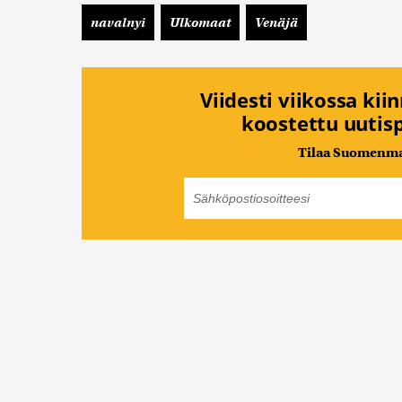
navalnyi
Ulkomaat
Venäjä
Viidesti viikossa kii
koostettu uutisp
Tilaa Suomenmaa