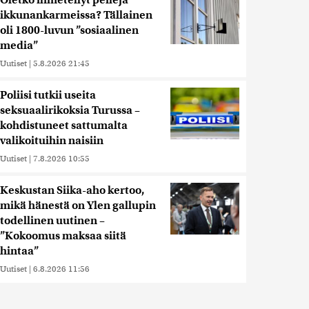
Oletko ihmetellyt peilejä
ikkunankarmeissa? Tällainen
oli 1800-luvun ”sosiaalinen
media”
Uutiset
|
5.8.2026 21:45
Poliisi tutkii useita
seksuaalirikoksia Turussa –
kohdistuneet sattumalta
valikoituihin naisiin
Uutiset
|
7.8.2026 10:55
Keskustan Siika-aho kertoo,
mikä hänestä on Ylen gallupin
todellinen uutinen –
”Kokoomus maksaa siitä
hintaa”
Uutiset
|
6.8.2026 11:56