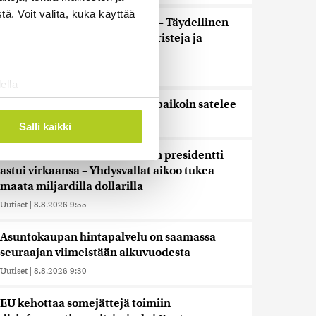
ä. Voit valita, kuka käyttää
”Se tuntuu maailmanlopulta” – Täydellinen
auringonpimennys kiehtoo turisteja ja
paljastaa uutta tutkijoille
Uutiset
|
8.8.2026 10:30
ella
ostaminen)
Tänään on pääosin poutaista, paikoin satelee
ossa
. Voit muuttaa
Uutiset
|
8.8.2026 10:00
Salli kaikki
Kolumbian uusi oikeistolainen presidentti
astui virkaansa – Yhdysvallat aikoo tukea
 ominaisuuksien tukemiseen
maata miljardilla dollarilla
tiikka-alan
Uutiset
|
8.8.2026 9:55
ietoja muihin tietoihin, joita
 myös siirtää ulkomaille.
Asuntokaupan hintapalvelu on saamassa
seuraajan viimeistään alkuvuodesta
Uutiset
|
8.8.2026 9:30
EU kehottaa somejättejä toimiin