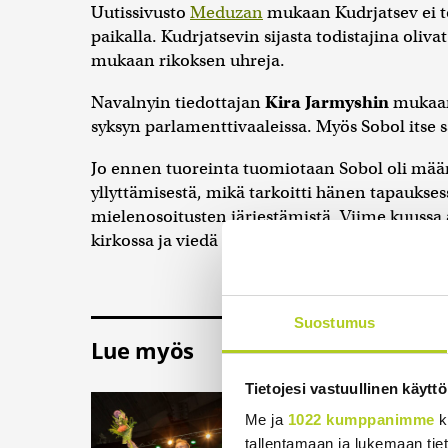
Uutissivusto
Meduzan
mukaan Kudrjatsev ei t
paikalla. Kudrjatsevin sijasta todistajina oli
mukaan rikoksen uhreja.
Navalnyin tiedottajan
Kira Jarmyshin
mukaan 
syksyn parlamenttivaaleissa. Myös Sobol itse s
Jo ennen tuoreinta tuomiotaan Sobol oli määr
yllyttämisestä, mikä tarkoitti hänen tapauks
mielenosoitusten järjestämistä. Viime kuussa a
kirkossa ja viedä lastaan kouluun.
Suostumus
Lue myös
Tietojesi vastuullinen käyttö
HS: Kaikkonen pu
Me ja
1022 kumppanimme
k
Keskustan Antti Ka
tallentamaan ja lukemaan tieto