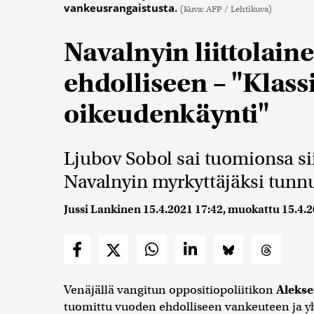
vankeusrangaistusta.
(Kuva: AFP / Lehtikuva)
Navalnyin liittolain
ehdolliseen – "Klass
oikeudenkäynti"
Ljubov Sobol sai tuomionsa sii
Navalnyin myrkyttäjäksi tunn
Jussi Lankinen
15.4.2021 17:42
, muokattu
15.4.2
Venäjällä vangitun oppositiopoliitikon
Alekse
tuomittu vuoden ehdolliseen vankeuteen ja y