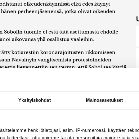
odistanut oikeudenkäynnissä eikä edes käynyt
vat hänen perheenjäsenensä, jotka olivat oikeuden
Sobolin tuomio ei estä tätä asettumasta ehdolle
anoi aikovansa yhä osallistua vaaleihin.
ätty kotiarestiin koronarajoitusten rikkomiseen
essaan Navalnyin vangitsemista protestoineiden
restia lievennettiin sen verran, että Sobol saa käydä
Yksityiskohdat
Mainosasetukset
oluejohtajien ykkönen
äsittelemme henkilötietojasi, esim. IP-numeroasi, käyttäen teknol
ikkosen imago on Suomen eduskuntapuolueiden
a laitteeltasi, jotta voimme tarjota personoituja mainoksia ja sis