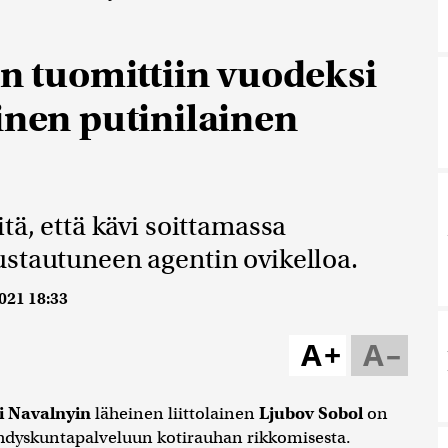
en tuomittiin vuodeksi
inen putinilainen
tä, että kävi soittamassa
ustautuneen agentin ovikelloa.
021 18:33
A+
A–
i Navalnyin
läheinen liittolainen
Ljubov Sobol
on
hdyskuntapalveluun kotirauhan rikkomisesta.