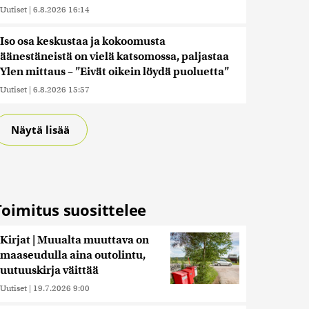
Uutiset
|
6.8.2026 16:14
Iso osa keskustaa ja kokoomusta
äänestäneistä on vielä katsomossa, paljastaa
Ylen mittaus – ”Eivät oikein löydä puoluetta”
Uutiset
|
6.8.2026 15:57
Näytä lisää
Toimitus suosittelee
Kirjat | Muualta muuttava on
maaseudulla aina outolintu,
uutuuskirja väittää
Uutiset
|
19.7.2026 9:00