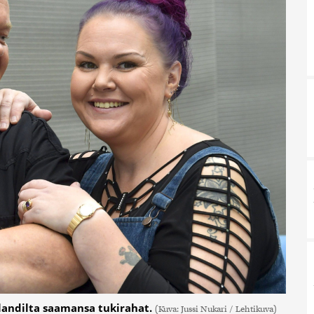
nlandilta saamansa tukirahat.
(Kuva: Jussi Nukari / Lehtikuva)