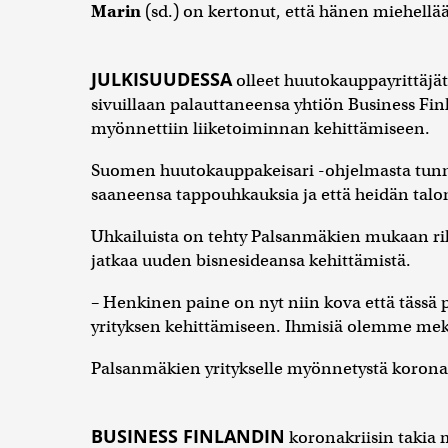
Marin
(sd.) on kertonut, että hänen miehellä
JULKISUUDESSA
olleet huutokauppayrittäjät
sivuillaan palauttaneensa yhtiön Business Fi
myönnettiin liiketoiminnan kehittämiseen.
Suomen huutokauppakeisari -ohjelmasta tunne
saaneensa tappouhkauksia ja että heidän talon
Uhkailuista on tehty Palsanmäkien mukaan ri
jatkaa uuden bisnesideansa kehittämistä.
– Henkinen paine on nyt niin kova että tässä 
yrityksen kehittämiseen. Ihmisiä olemme meki
Palsanmäkien yritykselle myönnetystä koronat
BUSINESS FINLANDIN
koronakriisin takia 