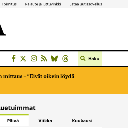
Toimitus
Palaute ja juttuvinkki
Lataa uutissovellus
Haku
 mittaus – ”Eivät oikein löydä
Luetuimmat
Päivä
Viikko
Kuukausi