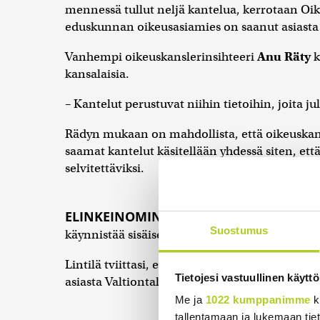
mennessä tullut neljä kantelua, kerrotaan Oi
eduskunnan oikeusasiamies on saanut asiasta
Vanhempi oikeuskanslerinsihteeri
Anu Räty
k
kansalaisia.
– Kantelut perustuvat niihin tietoihin, joita j
Rädyn mukaan on mahdollista, että oikeuska
saamat kantelut käsitellään yhdessä siten, e
selvitettäviksi.
ELINKEINOMINISTERI
Mika Lintilä
(kesk.) 
Suostumus
käynnistää sisäisen tarkastuksen Business Fi
Lintilä tviittasi, että tämä on kaikkien osapuol
Tietojesi vastuullinen käyttö
asiasta Valtiontalouden tarkastusviraston pää
Me ja
1022 kumppanimme
k
tallentamaan ja lukemaan tieto