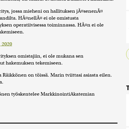
ritys, jossa mieheni on hallituksen jÃ¤senenÃ¤
andilta. HÃ¤nellÃ¤ ei ole omistusta
yksen operatiivisessa toiminnassa. HÃ¤n ei ole
akemiseen.
, 2020
ityksen omistajiin, ei ole mukana sen
tunut hakemuksen tekemiseen.
 Räikkönen on töissä. Marin tviittasi asiasta eilen.
a.
könen työskentelee MarkkinointiAkatemian