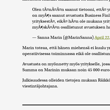
Olen tÃ¤nÃ¤Ã¤n saanut tietooni, ettÃ¤ y
on myÃ¶s saanut avustusta Business Finl
yrityksestÃ¤, eikÃ¤ hÃ¤n ole mukana yrit
myÃ¶skÃ¤Ã¤n osallistunut avustuksen h
— Sanna Marin (@MarinSanna)
April 22
Marin toteaa, että hänen miehensä ei kuulu yr
operatiivisessa toiminnassa eikä ole osallis
Avustusta on myönnetty myös yritykselle, jossa
Summa on Marinin mukaan noin 45 000 euro
Julkisuudessa olleiden tietojen mukaan Räik
viestintäjohtajana.