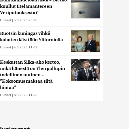
Kuin kauhuelokuvasta – Oletko
kuullut Etelämantereen
Veriputouksesta?
Uutiset
|
5.8.2026 23:00
Ruotsin kuningas vihkii
kalatien käyttöön Ylitorniolla
Uutiset
|
4.8.2026 11:02
Keskustan Siika-aho kertoo,
mikä hänestä on Ylen gallupin
todellinen uutinen –
”Kokoomus maksaa siitä
hintaa”
Uutiset
|
6.8.2026 11:56