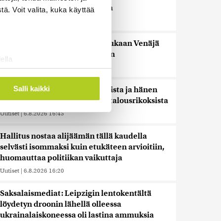
pidentää Kelan käsittelyaikoja
ä. Voit valita, kuka käyttää
Uutiset
|
6.8.2026 17:16
Liettuan sotilastiedustelun mukaan Venäjä
harkitsee hyökkäyksiä Baltiaan
ella
Uutiset
|
6.8.2026 17:12
ostaminen)
ossa
. Voit muuttaa
Salli kaikki
Ex-kansanedustaja Ano Turtiaista ja hänen
vaimoaan syytetään törkeistä talousrikoksista
Uutiset
|
6.8.2026 16:45
 ominaisuuksien tukemiseen
tiikka-alan
Hallitus nostaa alijäämän tällä kaudella
ietoja muihin tietoihin, joita
selvästi isommaksi kuin etukäteen arvioitiin,
 myös siirtää ulkomaille.
huomauttaa politiikan vaikuttaja
Uutiset
|
6.8.2026 16:20
Saksalaismediat: Leipzigin lentokentältä
löydetyn droonin lähellä olleessa
ukrainalaiskoneessa oli lastina ammuksia