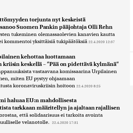
ttömyyden torjunta nyt keskeistä
a, sanoo Suomen Pankin pääjohtaja Olli Rehn
sten tukeminen olemassaolevien kanavien kautta
 ei kommentoi yksittäisiä tukipäätöksiä
22.4.2020 12:37
ilainen kehottaa luottamaan
n kriisin keskellä – "Pää on pidettävä kylmänä"
mppanuuksista vastaavana komissaarina Urpilainen
iihen, miten EU pystyy ohjaamaan
itusta koronaviruskriisin hoitoon
22.4.2020 8:25
mi haluaa EU:n mahdollisesta
sta tarkkaan määritellyn ja ajaltaan rajallisen
ostaa, että solidaarisuus ei tarkoita avointa
tuulliselle velanotolle.
22.4.2020 17:31