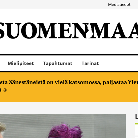
Mediatiedot
Mielipiteet
Tapahtumat
Tarinat
ta äänestäneistä on vielä katsomossa, paljastaa Ylen
ää