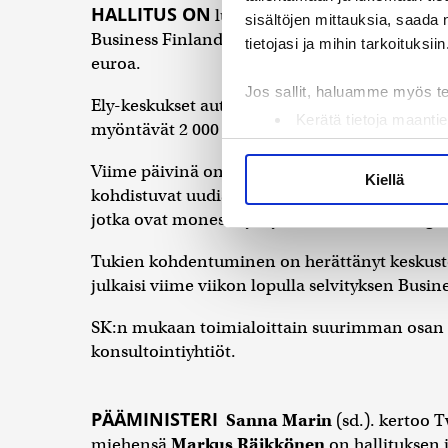
HALLITUS ON
luvannut yrityksille suoraa tu
sisältöjen mittauksia, saada 
Business Finlandin osuus on 800 miljoonaa, e
tietojasi ja mihin tarkoituksiin
euroa.
Jos sallit, haluamme myös t
Ely-keskukset auttavat alle viiden hengen yrit
Kerätä tietoja maantie
myöntävät 2 000 euron avustuksia yksinyrittäji
Tunnistaa laitteesi s
Viime päivinä on arvosteltu sitä, että ely-kesk
Lue lisää siitä, miten henkilö
Kiellä
kohdistuvat uudistamishankkeisiin eivätkä esi
suostumustasi tai peruuttaa 
jotka ovat monessa yrityksessä akuutein onge
Käytämme evästeitä tarjoama
Tukien kohdentuminen on herättänyt keskust
ja kävijämäärämme analysoim
julkaisi viime viikon lopulla selvityksen Busi
kumppaneillemme tietoja siitä
olet antanut heille tai joita 
SK:n mukaan toimialoittain suurimman osan tui
konsultointiyhtiöt.
PÄÄMINISTERI
Sanna Marin
(sd.). kertoo T
miehensä
Markus Räikkönen
on hallituksen 