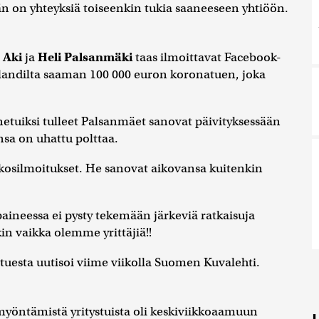
än on yhteyksiä toiseenkin tukia saaneeseen yhtiöön.
Aki
ja
Heli Palsanmäki
taas ilmoittavat Facebook-
nlandilta saaman 100 000 euron koronatuen, joka
tuiksi tulleet Palsanmäet sanovat päivityksessään
sa on uhattu polttaa.
kosilmoitukset. He sanovat aikovansa kuitenkin
paineessa ei pysty tekemään järkeviä ratkaisuja
n vaikka olemme yrittäjiä!!
uesta uutisoi viime viikolla Suomen Kuvalehti.
myöntämistä yritystuista oli keskiviikkoaamuun