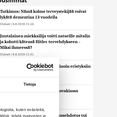
Uusimmat
Tutkimus: Nämä kolme terveystekijää voivat
lykätä dementiaa 13 vuodella
Uutiset
|
6.8.2026 21:50
Juutalainen miekkailija voitti natseille mitalin
ja kohotti kätensä Hitler-tervehdykseen –
Miksi ihmeessä?
Uutiset
|
6.8.2026 21:31
Veriputouksesta löydettiin muinoin eristyksiin
jäänyttä elämää
Uutiset
|
6.8.2026 21:15
Tietoja
Lämpöennätys meni uusiksi Slovakiassa
toisena päivänä peräkkäin
Uutiset
|
6.8.2026 18:44
ogioita, kuten evästeitä,
Valtiovarainministeriön leikkausehdotus voi
ältöjä, tehdä mainosten ja