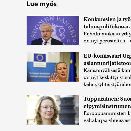
Lue myös
Konkurssien ja työ
talouspolitiikass
Rehnin mukaan yrity
on nyt perusteltua –
EU-komissaari Urp
asiantuntijatietoo
Kansainvälisistä ku
on nyt keskittynyt s
kehitysyhteistyöraho
Tuppurainen: Suo
elpymisinstrumenti
Eurooppaministeri kor
valtakirjaa yhteisvas