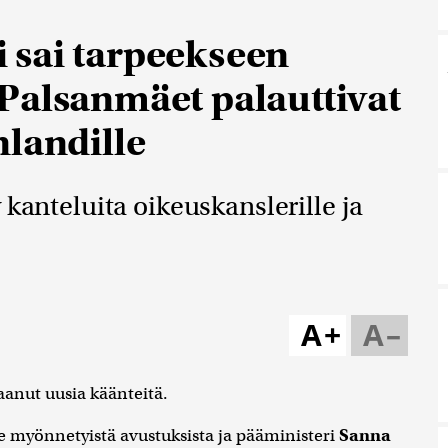
 sai tarpeekseen
Palsanmäet palauttivat
nlandille
 kanteluita oikeuskanslerille ja
A+
A–
aanut uusia käänteitä.
lle myönnetyistä avustuksista ja pääministeri
Sanna