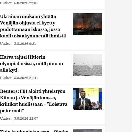
Uutiset
|
5.8.2026 22:01
Ukrainan mukaan yhtään
Venäjän ohjusta ei kyetty
pudottamaan iskussa, jossa
kuoli toistakymmentä ihmistä
Uutiset
|
5.8.2026 9:21
Harva tajusi Hitlerin
olympialaisissa, mitä pinnan
alla kyti
Uutiset
|
5.8.2026 21:41
Reuters: FBI aloitti yhteistyön
Kiinan ja Venäjän kanssa,
kriitikot huolissaan – ”Loistava
peiterooli”
Uutiset
|
5.8.2026 22:07