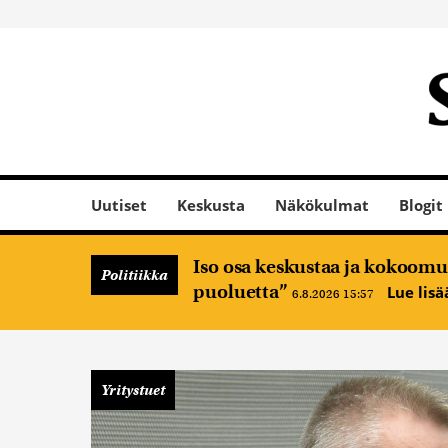
Uutiset
Keskusta
Näkökulmat
Blogit
Iso osa keskustaa ja kokoomus
Politiikka
puoluetta”
Lue lis
6.8.2026 15:57
Yritystuet