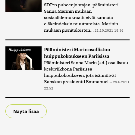
SDP:n puheenjohtajan, pääministeri
Sanna Marinin mukaan
sosiaalidemokraatit eivät kannata
eläkeindeksin muuttamista. Marinin
mukaan pienituloisten...
21.10.2021 18:56
Pääministeri Marin osallistuu
Huippukokous
huippukokoukseen Pariisissa
Pääministeri Sanna Marin (sd.) osallistuu
keskiviikkona Pariisissa
huippukokoukseen, jota isännöivät
Ranskan presidentti Emmanuel...
29.6.2021
22:52
Näytä lisää