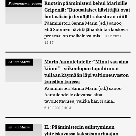
Ruotsin pääministeri kehui Marinille
Pääministeritapaaminen
Gripeniä: "Ruotsalaiset hävittäjät ovat
fantastisia ja lentäjät rakastavat niitä"
Pääministeri Sanna Marin (sd.) sanoo,
että Suomen hävittäjähankintaa koskeva
prosessi on melkein valmis...
8.12.2021
12:17
Marin Aamulehdelle: "Minut saa aina
Sanna Marin
kiinni" – viikonlopun tapahtumat
tullaan käymään läpi valtioneuvoston
kanslian kanssa
Pääministeri Sanna Marin (sd.) sanoo
Aamulehdelle olevansa aina
tavoitettavissa, vaikka hän ei aina...
6.12.2021 14:13
IL: Pääministerin esiintyminen
Sanna Marin
yhteiskuvassa kaksoismurhaajan