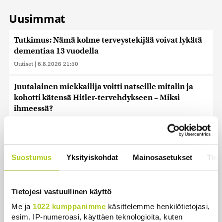
Uusimmat
Tutkimus: Nämä kolme terveystekijää voivat lykätä
dementiaa 13 vuodella
Uutiset
|
6.8.2026 21:50
Juutalainen miekkailija voitti natseille mitalin ja
kohotti kätensä Hitler-tervehdykseen – Miksi
ihmeessä?
Uutiset
|
6.8.2026 21:31
Veriputouksesta löydettiin muinoin eristyksiin
jäänyttä elämää
Suostumus
Yksityiskohdat
Mainosasetukset
Tiet
Uutiset
|
6.8.2026 21:15
Lämpöennätys meni uusiksi Slovakiassa toisena
Tietojesi vastuullinen käyttö
päivänä peräkkäin
Me ja
1022 kumppanimme
käsittelemme henkilötietojasi,
Uutiset
|
6.8.2026 18:44
esim. IP-numeroasi, käyttäen teknologioita, kuten