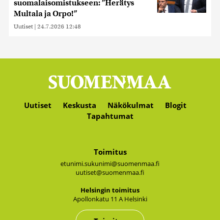
suomalaisomistukseen: ”Herätys
Multala ja Orpo!”
Uutiset
|
24.7.2026 12:48
Uutiset
Keskusta
Näkökulmat
Blogit
Tapahtumat
Toimitus
etunimi.sukunimi@suomenmaa.fi
uutiset@suomenmaa.fi
Hel­sin­gin toi­mi­tus
Apol­lon­ka­tu 11 A Hel­sin­ki