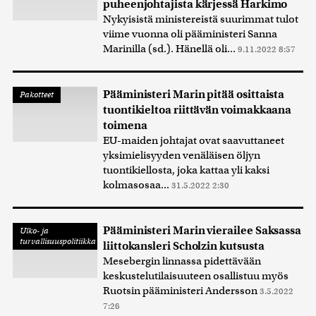
puheenjohtajista kärjessä Harkimo
Nykyisistä ministereistä suurimmat tulot
viime vuonna oli pääministeri Sanna
Marinilla (sd.). Hänellä oli...
9.11.2022 8:57
Pääministeri Marin pitää osittaista
Pakotteet
tuontikieltoa riittävän voimakkaana
toimena
EU-maiden johtajat ovat saavuttaneet
yksimielisyyden venäläisen öljyn
tuontikiellosta, joka kattaa yli kaksi
kolmasosaa...
31.5.2022 2:30
Pääministeri Marin vierailee Saksassa
Ulko- ja
turvallisuuspolitiikka
liittokansleri Scholzin kutsusta
Mesebergin linnassa pidettävään
keskustelutilaisuuteen osallistuu myös
Ruotsin pääministeri Andersson
3.5.2022
7:26