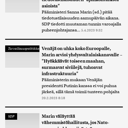
asioista"
Pääministeri Sanna Marin (sd.) pitää
tiedotustilaisuuden aamupäivän aikana.
SDP tiedotti muutaman tunnin varoajalla
puheenjohtajansa...
5.4.2023 9:32
Venäjä on uhka koko Euroopalle,
Turvallisuuspolitiikka
Marin arvioi yhdysvaltalaiskanavalle –
"Hyökkäävät toiseen maahan,
surmaavat siviilejä, tuhoavat
infrastruktuuria"
Pääministerin mukaan Venäjän
presidentti Putinin kanssa ei voi puhua
järkeä, sillä tämä toimii tunteen pohjalta
20.2.2023 8:18
Marin väläyttää
SDP
vähemmistöhallitusta, jos Nato-