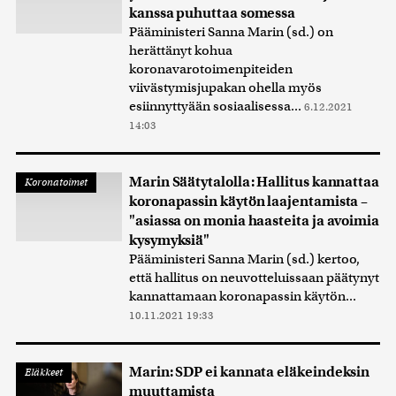
kanssa puhuttaa somessa
Pääministeri Sanna Marin (sd.) on
herättänyt kohua
koronavarotoimenpiteiden
viivästymisjupakan ohella myös
esiinnyttyään sosiaalisessa...
6.12.2021
14:03
Marin Säätytalolla: Hallitus kannattaa
Koronatoimet
koronapassin käytön laajentamista –
"asiassa on monia haasteita ja avoimia
kysymyksiä"
Pääministeri Sanna Marin (sd.) kertoo,
että hallitus on neuvotteluissaan päätynyt
kannattamaan koronapassin käytön...
10.11.2021 19:33
Marin: SDP ei kannata eläkeindeksin
Eläkkeet
muuttamista