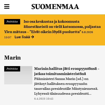
Iso osa keskustaa ja kokoomusta
Politiikka
äänestäneistä on vielä katsomossa, paljastaa
Ylen mittaus – ”Eivät oikein löydä puoluetta”
6.8.2026
Lue lisää
15:57
Marin
Marinin hallitus jätti eronpyyntönsä –
Politiikka
jatkaa toimitusministeristönä
Pääministeri Sanna Marin (sd.) on
jättänyt hallituksen eronpyynnön
tasavallan presidentille Mäntyniemessä.
Lyhyessä tilaisuudessa presidentti...
6.4.2023 10:45