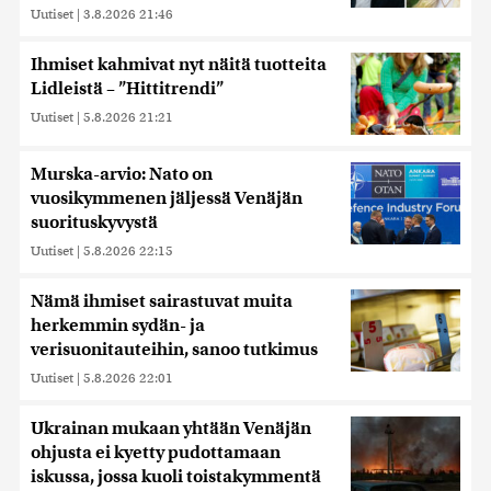
Uutiset
|
3.8.2026 21:46
Ihmiset kahmivat nyt näitä tuotteita
Lidleistä – ”Hittitrendi”
Uutiset
|
5.8.2026 21:21
Murska-arvio: Nato on
vuosikymmenen jäljessä Venäjän
suorituskyvystä
Uutiset
|
5.8.2026 22:15
Nämä ihmiset sairastuvat muita
herkemmin sydän- ja
verisuonitauteihin, sanoo tutkimus
Uutiset
|
5.8.2026 22:01
Ukrainan mukaan yhtään Venäjän
ohjusta ei kyetty pudottamaan
iskussa, jossa kuoli toistakymmentä