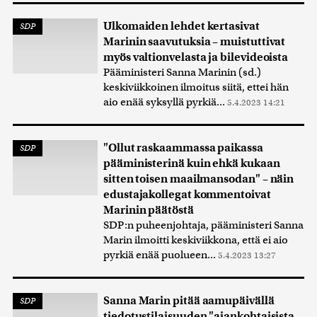
Ulkomaiden lehdet kertasivat
SDP
Marinin saavutuksia – muistuttivat
myös valtionvelasta ja bilevideoista
Pääministeri Sanna Marinin (sd.)
keskiviikkoinen ilmoitus siitä, ettei hän
aio enää syksyllä pyrkiä...
5.4.2023 14:21
"Ollut raskaammassa paikassa
SDP
pääministerinä kuin ehkä kukaan
sitten toisen maailmansodan" – näin
edustajakollegat kommentoivat
Marinin päätöstä
SDP:n puheenjohtaja, pääministeri Sanna
Marin ilmoitti keskiviikkona, että ei aio
pyrkiä enää puolueen...
5.4.2023 13:27
Sanna Marin pitää aamupäivällä
SDP
tiedotustilaisuuden "ajankohtaisista