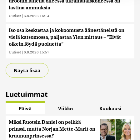
droonin lähellä olleessa ukrainalaiskoneessa oli
jaamme sosiaalisen median, mainosalan ja analytiikka-
lastina ammuksia
alan kumppaneillemme tietoja siitä, miten käytät
Uutiset
|
6.8.2026 16:14
sivustoamme. Kumppanimme voivat yhdistää näitä
tietoja muihin tietoihin, joita olet antanut heille tai joita on
kerätty, kun olet käyttänyt heidän palvelujaan. Tietoja
Iso osa keskustaa ja kokoomusta äänestäneistä on
saatetaan myös siirtää ulkomaille.
vielä katsomossa, paljastaa Ylen mittaus – ”Eivät
oikein löydä puoluetta”
Uutiset
|
6.8.2026 15:57
Näytä lisää
Luetuimmat
Päivä
Viikko
Kuukausi
Miksi Ruotsin Daniel on pelkkä
prinssi, mutta Norjan Mette-Marit on
kruununprinsessa?