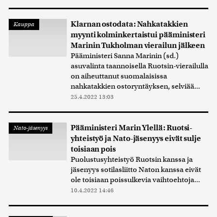
Klarnan ostodata: Nahkatakkien
Kauppa
myynti kolminkertaistui pääministeri
Marinin Tukholman vierailun jälkeen
Pääministeri Sanna Marinin (sd.)
asuvalinta taannoisella Ruotsin-vierailulla
on aiheuttanut suomalaisissa
nahkatakkien ostoryntäyksen, selviää...
25.4.2022 13:03
Pääministeri Marin Ylellä: Ruotsi-
Nato-jäsenyys
yhteistyö ja Nato-jäsenyys eivät sulje
toisiaan pois
Puolustusyhteistyö Ruotsin kanssa ja
jäsenyys sotilasliitto Naton kanssa eivät
ole toisiaan poissulkevia vaihtoehtoja...
10.4.2022 14:46