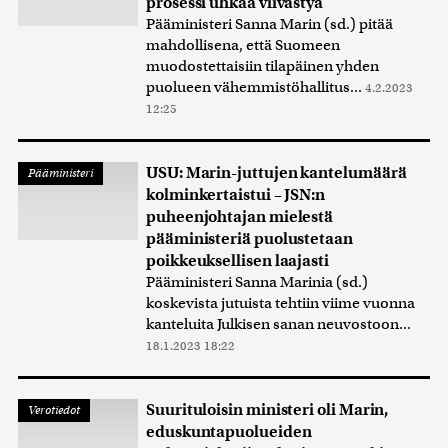
prosessi uhkaa viivästyä
Pääministeri Sanna Marin (sd.) pitää
mahdollisena, että Suomeen
muodostettaisiin tilapäinen yhden
puolueen vähemmistöhallitus...
4.2.2023
12:25
USU: Marin-juttujen kantelumäärä
Pääministeri
kolminkertaistui – JSN:n
puheenjohtajan mielestä
pääministeriä puolustetaan
poikkeuksellisen laajasti
Pääministeri Sanna Marinia (sd.)
koskevista jutuista tehtiin viime vuonna
kanteluita Julkisen sanan neuvostoon...
18.1.2023 18:22
Suurituloisin ministeri oli Marin,
Verotiedot
eduskuntapuolueiden