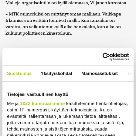
Malleja organisointiin on kyllä olemassa, Viljanen korostaa.
– MTK esimerkiksi on esittänyt omaa malliaan. Vaikkapa
Irlannissa on erittäin toimivat mallit. Kun rahaakin on
varattu, on vaikuttanut kyllä aika hankalalta, kun aika on
kulunut poliittiseen kinasteluun.
Keskustalle maatalouden aseman
heikennys ei käy, Eerikki Viljanen korostaa.
(Kuva: Pixabay)
Suostumus
Yksityiskohdat
Mainosasetukset
Tiet
KALMARI
ja Viljanen kannustavat hallitusta myös EU-
vaikuttamiseen.
Tietojesi vastuullinen käyttö
– Oli isot puheet myös tukien suuntaamisesta entistä
Me ja
1022 kumppanimme
käsittelemme henkilötietojasi,
paremmin ruoantuotantoon, kun EU:n lisääntyvät vaateet ja
esim. IP-numeroasi, käyttäen teknologioita, kuten
vähenevä rahoitus on ihan oikeasti vienyt tukipolitiikkaa
evästeitä, tallentamaan ja lukemaan tietoa laitteeltasi,
tietyllä tavalla väärään suuntaan. Siihen pystyisi puolivälin
jotta voimme tarjota personoituja mainoksia ja sisältöjä,
tarkistuksessa puuttumaan, Kalmari sanoo.
tehdä mainosten ja sisältöjen mittauksia, saada
näkemyksiä kohdeyleisöstä sekä tuotekehitykseen