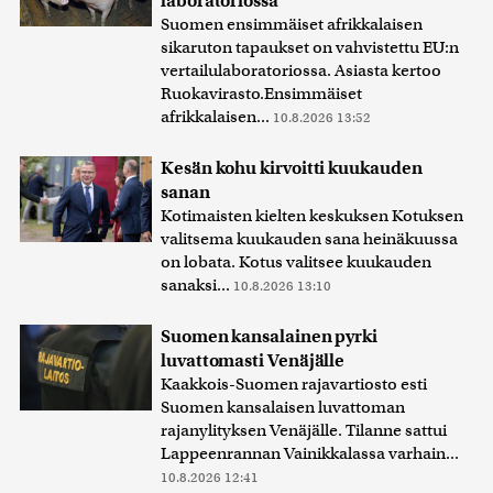
laboratoriossa
Suomen ensimmäiset afrikkalaisen
sikaruton tapaukset on vahvistettu EU:n
vertailulaboratoriossa. Asiasta kertoo
Ruokavirasto.Ensimmäiset
afrikkalaisen...
10.8.2026 13:52
Kesän kohu kirvoitti kuukauden
sanan
Kotimaisten kielten keskuksen Kotuksen
valitsema kuukauden sana heinäkuussa
on lobata. Kotus valitsee kuukauden
sanaksi...
10.8.2026 13:10
Suomen kansalainen pyrki
luvattomasti Venäjälle
Kaakkois-Suomen rajavartiosto esti
Suomen kansalaisen luvattoman
rajanylityksen Venäjälle. Tilanne sattui
Lappeenrannan Vainikkalassa varhain...
10.8.2026 12:41