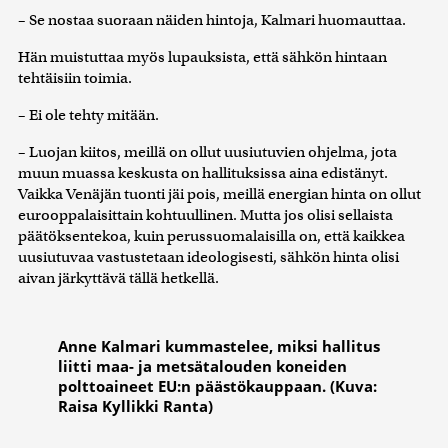
– Se nostaa suoraan näiden hintoja, Kalmari huomauttaa.
Hän muistuttaa myös lupauksista, että sähkön hintaan
tehtäisiin toimia.
– Ei ole tehty mitään.
– Luojan kiitos, meillä on ollut uusiutuvien ohjelma, jota
muun muassa keskusta on hallituksissa aina edistänyt.
Vaikka Venäjän tuonti jäi pois, meillä energian hinta on ollut
eurooppalaisittain kohtuullinen. Mutta jos olisi sellaista
päätöksentekoa, kuin perussuomalaisilla on, että kaikkea
uusiutuvaa vastustetaan ideologisesti, sähkön hinta olisi
aivan järkyttävä tällä hetkellä.
Anne Kalmari kummastelee, miksi hallitus
liitti maa- ja metsätalouden koneiden
polttoaineet EU:n päästökauppaan. (Kuva:
Raisa Kyllikki Ranta)