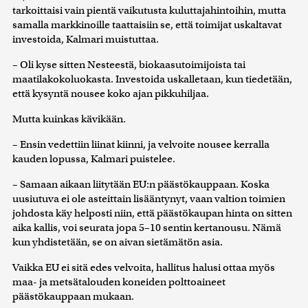
tarkoittaisi vain pientä vaikutusta kuluttajahintoihin, mutta
samalla markkinoille taattaisiin se, että toimijat uskaltavat
investoida, Kalmari muistuttaa.
– Oli kyse sitten Nesteestä, biokaasutoimijoista tai
maatilakokoluokasta. Investoida uskalletaan, kun tiedetään,
että kysyntä nousee koko ajan pikkuhiljaa.
Mutta kuinkas kävikään.
– Ensin vedettiin liinat kiinni, ja velvoite nousee kerralla
kauden lopussa, Kalmari puistelee.
– Samaan aikaan liitytään EU:n päästökauppaan. Koska
uusiutuva ei ole asteittain lisääntynyt, vaan valtion toimien
johdosta käy helposti niin, että päästökaupan hinta on sitten
aika kallis, voi seurata jopa 5–10 sentin kertanousu. Nämä
kun yhdistetään, se on aivan sietämätön asia.
Vaikka EU ei sitä edes velvoita, hallitus halusi ottaa myös
maa- ja metsätalouden koneiden polttoaineet
päästökauppaan mukaan.