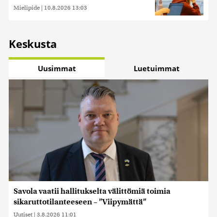
Mielipide
|
10.8.2026 13:03
Keskusta
Uusimmat
Luetuimmat
Savola vaatii hallitukselta välittömiä toimia
sikaruttotilanteeseen – ”Viipymättä”
Uutiset
|
3.8.2026 11:01