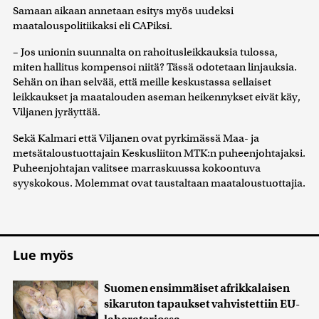
Samaan aikaan annetaan esitys myös uudeksi
kerätty, kun olet käyttänyt heidän palvelujaan. Tietoja
maatalouspolitiikaksi eli CAPiksi.
saatetaan myös siirtää ulkomaille.
– Jos unionin suunnalta on rahoitusleikkauksia tulossa,
miten hallitus kompensoi niitä? Tässä odotetaan linjauksia.
Sehän on ihan selvää, että meille keskustassa sellaiset
leikkaukset ja maatalouden aseman heikennykset eivät käy,
Viljanen jyräyttää.
Sekä Kalmari että Viljanen ovat pyrkimässä Maa- ja
metsätaloustuottajain Keskusliiton MTK:n puheenjohtajaksi.
Puheenjohtajan valitsee marraskuussa kokoontuva
syyskokous. Molemmat ovat taustaltaan maataloustuottajia.
Lue myös
Suomen ensimmäiset afrikkalaisen
sikaruton tapaukset vahvistettiin EU-