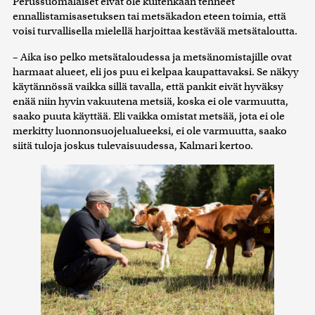
Perussuomalaiset eivät ole kuitenkaan tehneet
ennallistamisasetuksen tai metsäkadon eteen toimia, että
voisi turvallisella mielellä harjoittaa kestävää metsätaloutta.
– Aika iso pelko metsätaloudessa ja metsänomistajille ovat
harmaat alueet, eli jos puu ei kelpaa kaupattavaksi. Se näkyy
käytännössä vaikka sillä tavalla, että pankit eivät hyväksy
enää niin hyvin vakuutena metsiä, koska ei ole varmuutta,
saako puuta käyttää. Eli vaikka omistat metsää, jota ei ole
merkitty luonnonsuojelualueeksi, ei ole varmuutta, saako
siitä tuloja joskus tulevaisuudessa, Kalmari kertoo.