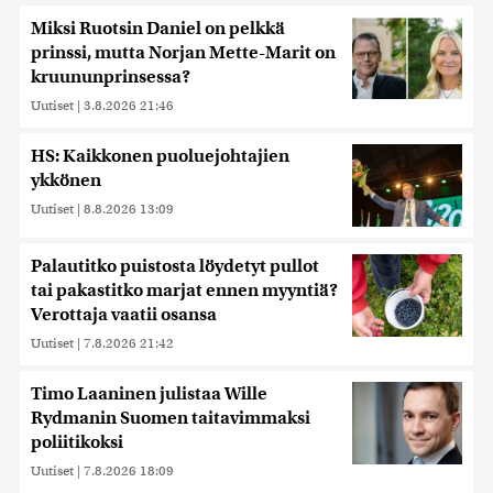
Miksi Ruotsin Daniel on pelkkä
prinssi, mutta Norjan Mette-Marit on
kruununprinsessa?
Uutiset
|
3.8.2026 21:46
HS: Kaikkonen puoluejohtajien
ykkönen
Uutiset
|
8.8.2026 13:09
Palautitko puistosta löydetyt pullot
tai pakastitko marjat ennen myyntiä?
Verottaja vaatii osansa
Uutiset
|
7.8.2026 21:42
Timo Laaninen julistaa Wille
Rydmanin Suomen taitavimmaksi
poliitikoksi
Uutiset
|
7.8.2026 18:09