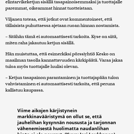
elintarvikeketjun sisällä tasapainoisemmaksi ja tuottajalle
paremmat, oikeammat hinnat tuotteistaan.
Viljanen toteaa, että jotkut ovat kommentoineet, että
tällaisista puhuttaessa ajetaan ruoan hinnan nostamista.
– Sitähän tämä ei automaattisesti tarkoita. Kyse on siitä,
miten raha jakautuu ketjun sisällä.
Hän muistuttaa, että esimerkiksi pörssiyhtiö Kesko on
maailman tasolla kannattavuuden kärkipäätä. Varaa jakaa
tuloa myös tuottajalle luulisi olevan.
– Ketjun tasapainon parantaminen ja tuottajapään tulon
vahvistaminen ei automaattisesti tarkoita, että peruna
kallistuu kaupassa.
Viime aikojen kärjistynein
markkinavääristymä on ollut se, että
jauhelihan kysynnän noususta ja tarjonnan
vähenemisestä huolimatta naudanlihan