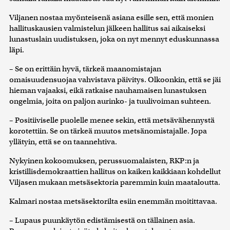
Viljanen nostaa myönteisenä asiana esille sen, että monien
hallituskausien valmistelun jälkeen hallitus sai aikaiseksi
lunastuslain uudistuksen, joka on nyt mennyt eduskunnassa
läpi.
– Se on erittäin hyvä, tärkeä maanomistajan
omaisuudensuojaa vahvistava päivitys. Olkoonkin, että se jäi
hieman vajaaksi, eikä ratkaise nauhamaisen lunastuksen
ongelmia, joita on paljon aurinko- ja tuulivoiman suhteen.
– Positiiviselle puolelle menee sekin, että metsävähennystä
korotettiin. Se on tärkeä muutos metsänomistajalle. Jopa
yllätyin, että se on taannehtiva.
Nykyinen kokoomuksen, perussuomalaisten, RKP:n ja
kristillisdemokraattien hallitus on kaiken kaikkiaan kohdellut
Viljasen mukaan metsäsektoria paremmin kuin maataloutta.
Kalmari nostaa metsäsektorilta esiin enemmän moitittavaa.
– Lupaus puunkäytön edistämisestä on tällainen asia.