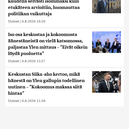
kaudella selvästi isommaksi kuin
etukäteen arvioitiin, huomauttaa
politiikan vaikuttaja
Uutiset
|
6.8.2026 16:20
Iso osa keskustaa ja kokoomusta
äänestäneistä on vielä katsomossa,
paljastaa Ylen mittaus – ”Eivät oikein
löydä puoluetta”
Uutiset
|
6.8.2026 15:57
Keskustan Siika-aho kertoo, mikä
hänestä on Ylen gallupin todellinen
uutinen – ”Kokoomus maksaa siitä
hintaa”
Uutiset
|
6.8.2026 11:56