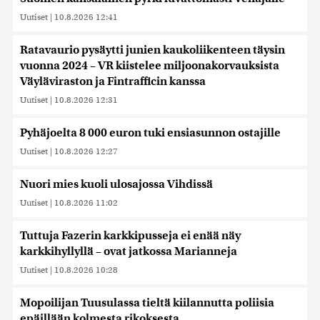
Uutiset
|
10.8.2026 12:41
Ratavaurio pysäytti junien kaukoliikenteen täysin
vuonna 2024 – VR kiistelee miljoonakorvauksista
Väyläviraston ja Fintrafficin kanssa
Uutiset
|
10.8.2026 12:31
Pyhäjoelta 8 000 euron tuki ensiasunnon ostajille
Uutiset
|
10.8.2026 12:27
Nuori mies kuoli ulosajossa Vihdissä
Uutiset
|
10.8.2026 11:02
Tuttuja Fazerin karkkipusseja ei enää näy
karkkihyllyllä – ovat jatkossa Marianneja
Uutiset
|
10.8.2026 10:28
Mopoilijan Tuusulassa tieltä kiilannutta poliisia
epäillään kolmesta rikoksesta