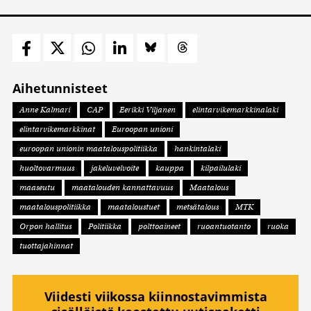
Aihetunnisteet
Anne Kalmari
CAP
Eerikki Viljanen
elintarvikemarkkinalaki
elintarvikemarkkinat
Euroopan unioni
euroopan unionin maatalouspolitiikka
hankintalaki
huoltovarmuus
jakeluvelvoite
kauppa
kilpailulaki
maaseutu
maatalouden kannattavuus
Maatalous
maatalouspolitiikka
maataloustuet
metsätalous
MTK
Orpon hallitus
Politiikka
polttoaineet
ruoantuotanto
ruoka
tuottajahinnat
Viidesti viikossa kiinnostavimmista