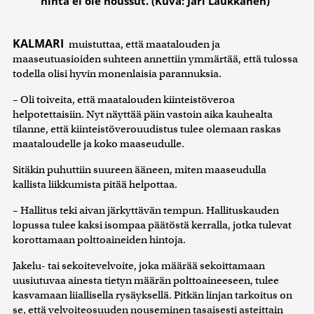
hinta ei ole noussut. (Kuva: Jari Laukkanen)
KALMARI
muistuttaa, että maatalouden ja
maaseutuasioiden suhteen annettiin ymmärtää, että tulossa
todella olisi hyvin monenlaisia parannuksia.
– Oli toiveita, että maatalouden kiinteistöveroa
helpotettaisiin. Nyt näyttää päin vastoin aika kauhealta
tilanne, että kiinteistöverouudistus tulee olemaan raskas
maataloudelle ja koko maaseudulle.
Sitäkin puhuttiin suureen ääneen, miten maaseudulla
kallista liikkumista pitää helpottaa.
– Hallitus teki aivan järkyttävän tempun. Hallituskauden
lopussa tulee kaksi isompaa päätöstä kerralla, jotka tulevat
korottamaan polttoaineiden hintoja.
Jakelu- tai sekoitevelvoite, joka määrää sekoittamaan
uusiutuvaa ainesta tietyn määrän polttoaineeseen, tulee
kasvamaan liiallisella rysäyksellä. Pitkän linjan tarkoitus on
se, että velvoiteosuuden nouseminen tasaisesti asteittain