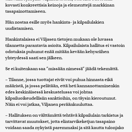
kovasti konkreettisia keinoja ja elementtejä markkinan
tasapainottamiseen.
Hän nostaa esille myös hankinta- ja kilpailulakien
uudistamisen.
Hankintalaissa ei Viljasen tietojen mukaan ole luvassa
tilannetta parantavia asioita. Kilpailulaista hallitus ei vastoin
odotuksia puhunut enää mitään kevään kehysriihen
yhteydessä saati sen jälkeen.
Se ei kuitenkaan saa ”missään nimessä” jäädä tekemättä.
– Tilanne, jossa tuottajat eivät voi puhua hinnasta eikä
määristä, ja jossa pelätään, että heti kannanottaminenkin
edes keskinäisessä keskustelussa voi johtaa
kilpailuoikeudellisiin sanktioihin, on täysin kieroutunut.
Näin ei voi jatkaa, Viljanen peräänkuuluttaa.
– Hallituksen on välttämättä tehtävä kilpailulain tarkistus ja
tarvittavat muutokset, jotta elintarvikeketjun tasapaino
voidaan saada nykyistä paremmaksi ja sitä kautta tulonjako