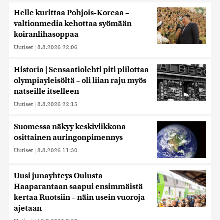
Helle kurittaa Pohjois-Koreaa –
valtionmedia kehottaa syömään
koiranlihasoppaa
Uutiset
|
8.8.2026 22:06
Historia | Sensaatiolehti piti piilottaa
olympiayleisöltä – oli liian raju myös
natseille itselleen
Uutiset
|
8.8.2026 22:15
Suomessa näkyy keskiviikkona
osittainen auringonpimennys
Uutiset
|
8.8.2026 11:30
Uusi junayhteys Oulusta
Haaparantaan saapui ensimmäistä
kertaa Ruotsiin – näin usein vuoroja
ajetaan