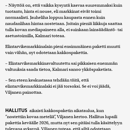
– Näyttöä on, että vaikka kysyntä kasvaa suuremmaksi kuin
tuotanto, hinta ei nouse, eli markkinat eivät toimi
normaalisti. Jauheliha loppuu kaupasta ennen kuin
naudanlihan hintaa nostetaan. Joitain pieniä liikkuja saattaa
tulla kovan mediapaineen alla, ei suinkaan lainsäädäntö- tai
asetustoimilla, Kalmari toteaa.
Elintarvikemarkkinalain pieni ensimmäinen paketti muutti
vain vähän, nyt odotetaan kakkospakettia.
– Elintarvikemarkkinavaltuutettu sai pikkaisen enemmän
valtuuksia saada tietoa, Kalmari sanoo ykköspaketista.
– Sen eteen keskustassa tehdään töitä, että
elintarvikemarkkinalaki ei jää torsoksi. Se ei voi jäädä,
Viljanen painottaa.
HALLITUS
aikaisti kakkospaketin aikataulua, kun
”nostettiin kovaa meteliä”, Viljanen kertoo. Hallitus lupaili
pakettia keväälle 2026, mutta nyt sen pitäisi tulla käsittelyyn
tulevana syksynä. Viljanen toteaa, että siltä odotetaan