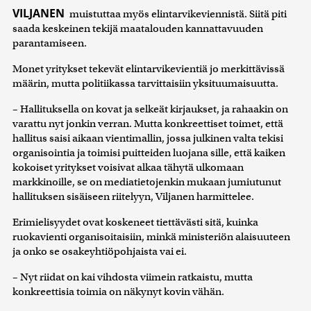
VILJANEN
muistuttaa myös elintarvikeviennistä. Siitä piti
saada keskeinen tekijä maatalouden kannattavuuden
parantamiseen.
Monet yritykset tekevät elintarvikevientiä jo merkittävissä
määrin, mutta politiikassa tarvittaisiin yksituumaisuutta.
– Hallituksella on kovat ja selkeät kirjaukset, ja rahaakin on
varattu nyt jonkin verran. Mutta konkreettiset toimet, että
hallitus saisi aikaan vientimallin, jossa julkinen valta tekisi
organisointia ja toimisi puitteiden luojana sille, että kaiken
kokoiset yritykset voisivat alkaa tähytä ulkomaan
markkinoille, se on mediatietojenkin mukaan jumiutunut
hallituksen sisäiseen riitelyyn, Viljanen harmittelee.
Erimielisyydet ovat koskeneet tiettävästi sitä, kuinka
ruokavienti organisoitaisiin, minkä ministeriön alaisuuteen
ja onko se osakeyhtiöpohjaista vai ei.
– Nyt riidat on kai vihdosta viimein ratkaistu, mutta
konkreettisia toimia on näkynyt kovin vähän.