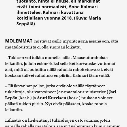
tuotanto, hinta ei nouse, eli markkinat
eivät toimi normaalisti, Anne Kalmari
ihmettelee. Kalmari kuvattuna
kotitilallaan vuonna 2018. (Kuva: Maria
Seppälä)
MOLEMMAT
nostavat esille myönteisenä asiana sen, että
maataloustuista ei olla suoraan leikattu.
– Toki sen voi tulkita monella lailla. Maaseuturahoista
leikattiin, jolloin esimerkiksi sellaiset korvauskelvottomat
alat, mitä oli pohdittu niillä rahoilla rahoitettavaksi, eivät
koskaan tulleet rahoituksen piiriin, Kalmari täsmentää.
– Eli ikivanhat pellot, jotka eivät ole välillä täyttäneet
tukiehtoja, olisivat voineet (ex-maatalousministerien)
Jari
Lepän
(kesk.) ja
Antti Kurvisen
(kesk.) mukaan voineet
päästä tukien piiriin. Nyt eivät päässeet, koska rahoja
leikattiin.
Inflaatio on heikentänyt tukirahojen ostovoimaa, joten
samalla rahalla maatalous saa nyt vähemmän kuin aiemmin.