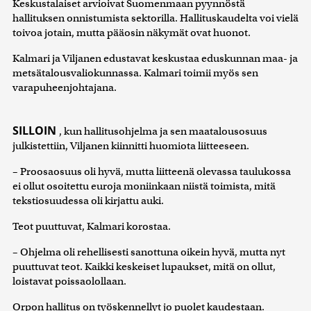
Keskustalaiset arvioivat Suomenmaan pyynnöstä
hallituksen onnistumista sektorilla. Hallituskaudelta voi vielä
toivoa jotain, mutta pääosin näkymät ovat huonot.
Kalmari ja Viljanen edustavat keskustaa eduskunnan maa- ja
metsätalousvaliokunnassa. Kalmari toimii myös sen
varapuheenjohtajana.
SILLOIN
, kun hallitusohjelma ja sen maatalousosuus
julkistettiin, Viljanen kiinnitti huomiota liitteeseen.
– Proosaosuus oli hyvä, mutta liitteenä olevassa taulukossa
ei ollut osoitettu euroja moniinkaan niistä toimista, mitä
tekstiosuudessa oli kirjattu auki.
Teot puuttuvat, Kalmari korostaa.
– Ohjelma oli rehellisesti sanottuna oikein hyvä, mutta nyt
puuttuvat teot. Kaikki keskeiset lupaukset, mitä on ollut,
loistavat poissaolollaan.
Orpon hallitus on työskennellyt jo puolet kaudestaan.