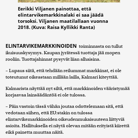
Eerikki Viljanen painottaa, että
elintarvikemarkkinalaki ei saa jäädä
torsoksi. Viljanen maatilallaan vuonna
2018. (Kuva: Raisa Kyllikki Ranta)
ELINTARVIKEMARKKINOIDEN
toiminnasta on tullut
ikuisuuskysymys. Kaupan jyrätessä tuottaja jää mopen
rooliin. Tuottajahinnat pysyvät liian alhaisina.
– Lupaus siitä, että tehdään reilummat markkinat, ei ole
toteutunut oikeastaan millään lailla, Kalmari kiteyttää.
Kalmarista näyttää nyt siltä, että markkinoiden vääristymää
korjaavaa lainsäädäntöä ei ole tulossa.
– Päin vastoin tässä vähän joutaa odottelemaan sitä, että
vedotaan siihen, että EU:stakin on tulossa
elintarvikemarkkinoiden oikeudenmukaisuuteen liittyviä
asioita. Hallituksella ei näytä olevan mitään erityistä kiirettä
eikä painetta muuttaa näitä.