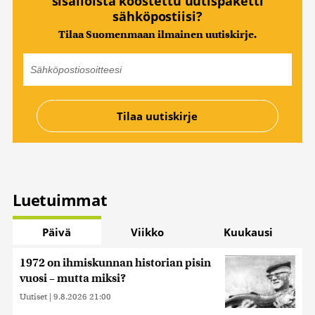
sisällöistä koostettu uutispaketti
sähköpostiisi?
Tilaa Suomenmaan ilmainen uutiskirje.
Luetuimmat
Päivä
Viikko
Kuukausi
1972 on ihmiskunnan historian pisin
vuosi – mutta miksi?
Uutiset
|
9.8.2026 21:00