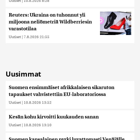
Uutiset
|
10.8.2026 8:28
Reuters: Ukraina on tuhonnut yli
miljoona neliömetriä Wildberriesin
varastotilaa
Uutiset
|
7.8.2026 21:55
Uusimmat
Suomen ensimmäiset afrikkalaisen sikaruton
tapaukset vahvistettiin EU-laboratoriossa
Uutiset
|
10.8.2026 13:52
Kesän kohu kirvoitti kuukauden sanan
Uutiset
|
10.8.2026 13:10
Suomen kansalainen pyrki luvattomasti Venäjälle