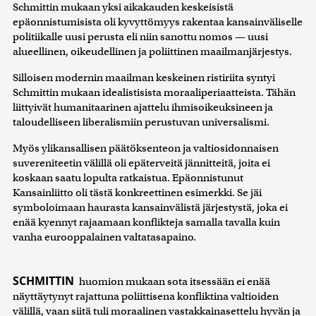
Schmittin mukaan yksi aikakauden keskeisistä
epäonnistumisista oli kyvyttömyys rakentaa kansainväliselle
politiikalle uusi perusta eli niin sanottu nomos — uusi
alueellinen, oikeudellinen ja poliittinen maailmanjärjestys.
Silloisen modernin maailman keskeinen ristiriita syntyi
Schmittin mukaan idealistisista moraaliperiaatteista. Tähän
liittyivät humanitaarinen ajattelu ihmisoikeuksineen ja
taloudelliseen liberalismiin perustuvan universalismi.
Myös ylikansallisen päätöksenteon ja valtiosidonnaisen
suvereniteetin välillä oli epäterveitä jännitteitä, joita ei
koskaan saatu lopulta ratkaistua. Epäonnistunut
Kansainliitto oli tästä konkreettinen esimerkki. Se jäi
symboloimaan haurasta kansainvälistä järjestystä, joka ei
enää kyennyt rajaamaan konflikteja samalla tavalla kuin
vanha eurooppalainen valtatasapaino.
SCHMITTIN
huomion mukaan sota itsessään ei enää
näyttäytynyt rajattuna poliittisena konfliktina valtioiden
välillä, vaan siitä tuli moraalinen vastakkainasettelu hyvän ja