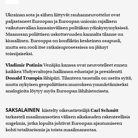
Ukrainan sota ja siihen liittyvät rauhanneuvottelut ovat
paljastaneet Euroopan ja Euroopan unionin rajallisen
vaikutusvallan kansainvälisen politiikan ydinkysymyksissä.
Maanosan poliittisen uskottavuuden kannalta tilanne on
kiusallinen. Eurooppa on konfliktin keskeinen osapuoli,
mutta sen rooli itse ratkaisuprosessissa on jäänyt
toissijaiseksi.
Vladimir Putinin
Venäjän kanssa ovat neuvotelleet ennen
kaikkea Yhdysvaltojen hallinnon edustajat ja presidentti
Donald Trumpin
lähipiiri. Tilanteen taustalla on useita syitä,
mutta nykyisen geopoliittisen murroksen ymmärtämiseksi
analogioita löytyy myös Euroopan lähihistoriasta.
SAKSALAINEN
kiistelty oikeustieteilijä
Carl Schmitt
tarkasteli maailmansotien välisen aikakauden rakenteellisia
ongelmia, jotka lopulta johtivat Euroopan ajautumiseen
kohti totalitarismia ja toista maailmansotaa.