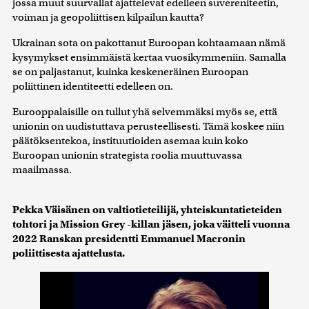
jossa muut suurvallat ajattelevat edelleen suvereniteetin,
voiman ja geopoliittisen kilpailun kautta?
Ukrainan sota on pakottanut Euroopan kohtaamaan nämä
kysymykset ensimmäistä kertaa vuosikymmeniin. Samalla
se on paljastanut, kuinka keskeneräinen Euroopan
poliittinen identiteetti edelleen on.
Eurooppalaisille on tullut yhä selvemmäksi myös se, että
unionin on uudistuttava perusteellisesti. Tämä koskee niin
päätöksentekoa, instituutioiden asemaa kuin koko
Euroopan unionin strategista roolia muuttuvassa
maailmassa.
Pekka Väisänen on valtiotieteilijä, yhteiskuntatieteiden
tohtori ja Mission Grey -killan jäsen, joka väitteli vuonna
2022 Ranskan presidentti Emmanuel Macronin
poliittisesta ajattelusta.