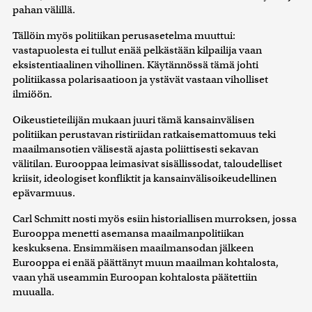
pahan välillä.
Tällöin myös politiikan perusasetelma muuttui:
vastapuolesta ei tullut enää pelkästään kilpailija vaan
eksistentiaalinen vihollinen. Käytännössä tämä johti
politiikassa polarisaatioon ja ystävät vastaan viholliset
ilmiöön.
Oikeustieteilijän mukaan juuri tämä kansainvälisen
politiikan perustavan ristiriidan ratkaisemattomuus teki
maailmansotien välisestä ajasta poliittisesti sekavan
välitilan. Eurooppaa leimasivat sisällissodat, taloudelliset
kriisit, ideologiset konfliktit ja kansainvälisoikeudellinen
epävarmuus.
Carl Schmitt nosti myös esiin historiallisen murroksen, jossa
Eurooppa menetti asemansa maailmanpolitiikan
keskuksena. Ensimmäisen maailmansodan jälkeen
Eurooppa ei enää päättänyt muun maailman kohtalosta,
vaan yhä useammin Euroopan kohtalosta päätettiin
muualla.