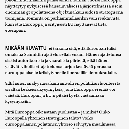
jolloin muu maailma palasi siihen. Tämän vuoksi Eurooppa
näyttäytyy nykyisessä kansainvälisessä järjestelmässä usein
enemmän geopoliittisena objektina kuin aidosti strategisena
toimijana. Toiminta on parhaimmillaankin vain reaktiivista
kuin että Eurooppa ja erityisesti EU näyttäisivät tietä
eteenpäin.
MIKÄÄN KUVATTU
ei tarkoita sitä, että Euroopan tulisi
omaksua Schmittin ajattelu sellaisenaan. Hänen ajattelunsa
sisälsi autoritaarisia ja vaarallisia piirteitä, eikä hänen
ystävät–viholliset-ajattelunsa tarjoa kestävää perustaa
eurooppalaiselle kriisiytyneelle liberaalille demokratialle.
Silti hänen analyysinsä kansainvälisen politiikan luonteesta
sisältää keskeisiä kysymyksiä, joita Eurooppa ei enää voi
väistää. Euroopan ja EU:n pitäisi kyetä vastaamaan
kysymyksiin:
Mitä Eurooppa oikeastaan puolustaa – ja miksi? Onko
Euroopalla yhteinen strateginen tahto? Voiko
eurooppalainen poliittinen yhteisö selviytyä maailmassa,