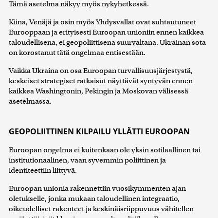
Tämä asetelma näkyy myös nykyhetkessä.
Kiina, Venäjä ja osin myös Yhdysvallat ovat suhtautuneet
Eurooppaan ja erityisesti Euroopan unioniin ennen kaikkea
taloudellisena, ei geopoliittisena suurvaltana. Ukrainan sota
on korostanut tätä ongelmaa entisestään.
Vaikka Ukraina on osa Euroopan turvallisuusjärjestystä,
keskeiset strategiset ratkaisut näyttävät syntyvän ennen
kaikkea Washingtonin, Pekingin ja Moskovan välisessä
asetelmassa.
GEOPOLIITTINEN KILPAILU YLLÄTTI EUROOPAN
Euroopan ongelma ei kuitenkaan ole yksin sotilaallinen tai
institutionaalinen, vaan syvemmin poliittinen ja
identiteettiin liittyvä.
Euroopan unionia rakennettiin vuosikymmenten ajan
oletukselle, jonka mukaan taloudellinen integraatio,
oikeudelliset rakenteet ja keskinäisriippuvuus vähitellen