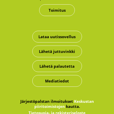
Toimitus
Lataa uutissovellus
Lähetä juttuvinkki
Lähetä palautetta
Mediatiedot
Järjestöpalstan ilmoitukset
Keskustan
piiritoimistojen
kautta.
Tietosuoja- ja rekisteriseloste