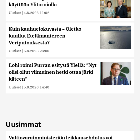
käyttöön Ylitorniolla
Uutiset
|
4.8.2026 11:02
Kuin kauhuelokuvasta – Oletko
kuullut Etelämantereen
Veriputouksesta?
Uutiset
|
5.8.2026 23:00
Lohi roimi Purran esitystä Ylellä: ”Nyt
olisi ollut viimeinen hetki ottaa järki
käteen”
Uutiset
|
5.8.2026 14:40
Uusimmat
Valtiovarainministeriön leikkausehdotus voi