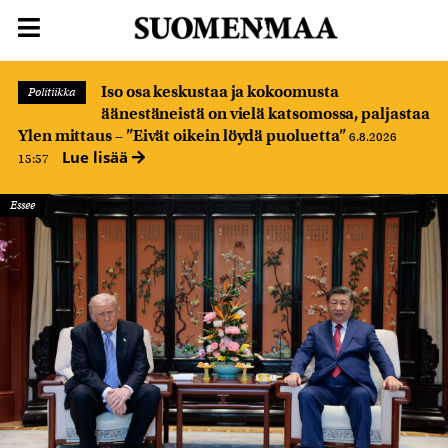
Iso osa keskustaa ja kokoomusta
Politiikka
äänestäneistä on vielä katsomossa, paljastaa
Ylen mittaus – ”Eivät oikein löydä puoluetta”
6.8.2026
Lue lisää
15:57
Essee