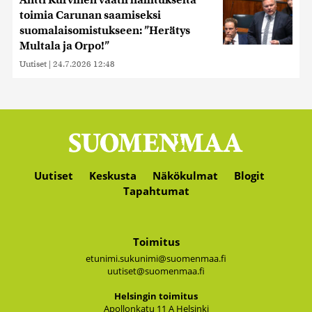
Antti Kurvinen vaatii hallitukselta
toimia Carunan saamiseksi
suomalaisomistukseen: ”Herätys
Multala ja Orpo!”
Uutiset
|
24.7.2026 12:48
Uutiset
Keskusta
Näkökulmat
Blogit
Tapahtumat
Toimitus
etunimi.sukunimi@suomenmaa.fi
uutiset@suomenmaa.fi
Hel­sin­gin toi­mi­tus
Apol­lon­ka­tu 11 A Hel­sin­ki