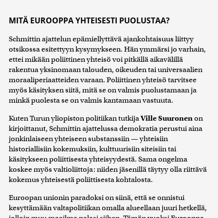
MITÄ EUROOPPA YHTEISESTI PUOLUSTAA?
Schmittin ajattelun epämiellyttävä ajankohtaisuus liittyy
otsikossa esitettyyn kysymykseen. Hän ymmärsi jo varhain,
ettei mikään poliittinen yhteisö voi pitkällä aikavälillä
rakentua yksinomaan talouden, oikeuden tai universaalien
moraaliperiaatteiden varaan. Poliittinen yhteisö tarvitsee
myös käsityksen siitä, mitä se on valmis puolustamaan ja
minkä puolesta se on valmis kantamaan vastuuta.
Kuten Turun yliopiston politiikan tutkija
Ville Suuronen
on
kirjoittanut, Schmittin ajattelussa demokratia perustui aina
jonkinlaiseen yhteiseen substanssiin — yhteisiin
historiallisiin kokemuksiin, kulttuurisiin siteisiin tai
käsitykseen poliittisesta yhteisyydestä. Sama ongelma
koskee myös valtioliittoja: niiden jäsenillä täytyy olla riittävä
kokemus yhteisestä poliittisesta kohtalosta.
Euroopan unionin paradoksi on siinä, että se onnistui
kesyttämään valtapolitiikan omalla alueellaan juuri hetkellä,