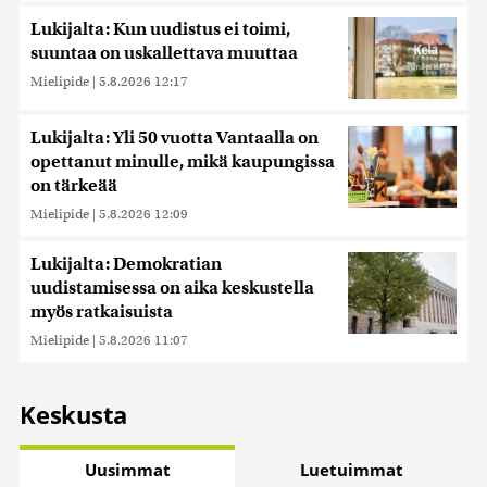
Lukijalta: Kun uudistus ei toimi,
suuntaa on uskallettava muuttaa
Mielipide
|
5.8.2026 12:17
Lukijalta: Yli 50 vuotta Vantaalla on
opettanut minulle, mikä kaupungissa
on tärkeää
Mielipide
|
5.8.2026 12:09
Lukijalta: Demokratian
uudistamisessa on aika keskustella
myös ratkaisuista
Mielipide
|
5.8.2026 11:07
Keskusta
Uusimmat
Luetuimmat