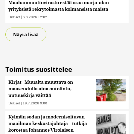
Maahanmuuttovirasto estää osaa marja-alan
yrityksistä rekrytoimasta kolmansista maista
Uutiset
|
6.8.2026 12:02
Näytä lisää
Toimitus suosittelee
Kirjat | Muualta muuttava on
maaseudulla aina outolintu,
uutuuskirja väittää
Uutiset
|
19.7.2026 9:00
Kylmän sodan ja modernisoituvan
maailman keskustajohtaja – tutkija
korostaa Johannes Virolaisen