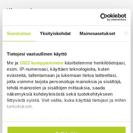
Aihetunnisteet
Eurooppa
geopolitiikka
Suostumus
Yksityiskohdat
Mainosasetukset
Tiet
Viidesti viikossa kiinnostavimmista
sisällöistä koostettu uutispaketti
Tietojesi vastuullinen käyttö
sähköpostiisi?
Tilaa Suomenmaan ilmainen uutiskirje.
Me ja
1022 kumppanimme
käsittelemme henkilötietojasi,
esim. IP-numeroasi, käyttäen teknologioita, kuten
evästeitä, tallentamaan ja lukemaan tietoa laitteeltasi,
jotta voimme tarjota personoituja mainoksia ja sisältöjä,
tehdä mainosten ja sisältöjen mittauksia, saada
näkemyksiä kohdeyleisöstä sekä tuotekehitykseen
liittyvistä syistä. Voit valita, kuka käyttää tietojasi ja mihin
tarkoituksiin.
Jos sallit, haluamme myös tehdä seuraavia:
Kerätä tietoja maantieteellisestä sijainnistasi,
Luetuimmat
mahdollisesti muutaman metrin tarkkuudella