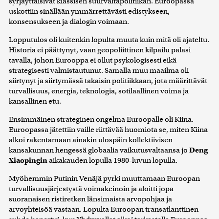
syrjäyttäisivät klassisen suurvaltapolitiikan. Euroopassa
uskottiin sinällään ymmärrettävästi edistykseen,
konsensukseen ja dialogin voimaan.
Lopputulos oli kuitenkin lopulta muuta kuin mitä oli ajateltu.
Historia ei päättynyt, vaan geopoliittinen kilpailu palasi
tavalla, johon Eurooppa ei ollut psykologisesti eikä
strategisesti valmistautunut. Samalla muu maailma oli
siirtynyt ja siirtymässä takaisin politiikkaan, jota määrittävät
turvallisuus, energia, teknologia, sotilaallinen voima ja
kansallinen etu.
Ensimmäinen strateginen ongelma Euroopalle oli Kiina.
Euroopassa jätettiin vaille riittävää huomiota se, miten Kiina
alkoi rakentamaan ainakin ulospäin kollektiivisen
kansakunnan hengessä globaalia vaikutusvaltaansa jo
Deng
Xiaopingin
aikakauden lopulla 1980-luvun lopulla.
Myöhemmin Putinin Venäjä pyrki muuttamaan Euroopan
turvallisuusjärjestystä voimakeinoin ja aloitti jopa
suoranaisen ristiretken länsimaista arvopohjaa ja
arvoyhteisöä vastaan. Lopulta Euroopan transatlanttinen