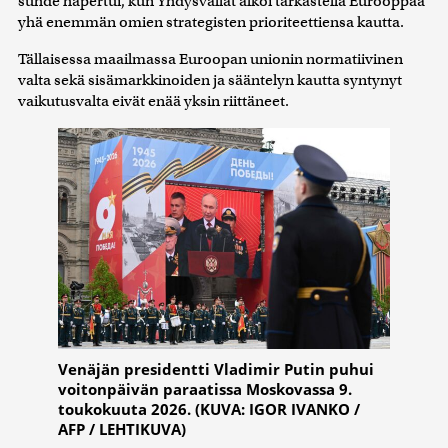
suhde hapertui, kun Yhdysvallat alkoi tarkastella Eurooppaa
yhä enemmän omien strategisten prioriteettiensa kautta.
Tällaisessa maailmassa Euroopan unionin normatiivinen
valta sekä sisämarkkinoiden ja sääntelyn kautta syntynyt
vaikutusvalta eivät enää yksin riittäneet.
Venäjän presidentti Vladimir Putin puhui
voitonpäivän paraatissa Moskovassa 9.
toukokuuta 2026. (KUVA: IGOR IVANKO /
AFP / LEHTIKUVA)