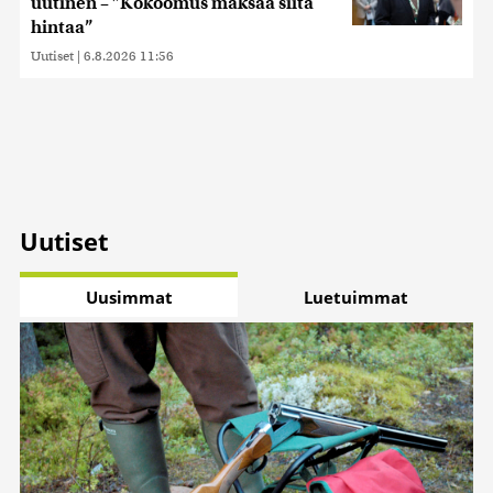
uutinen – ”Kokoomus maksaa siitä
hintaa”
Uutiset
|
6.8.2026 11:56
Uutiset
Uusimmat
Luetuimmat