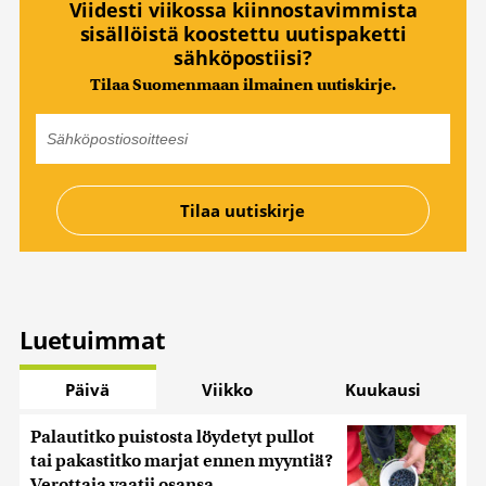
Viidesti viikossa kiinnostavimmista
sisällöistä koostettu uutispaketti
sähköpostiisi?
Tilaa Suomenmaan ilmainen uutiskirje.
Luetuimmat
Päivä
Viikko
Kuukausi
Palautitko puistosta löydetyt pullot
tai pakastitko marjat ennen myyntiä?
Verottaja vaatii osansa