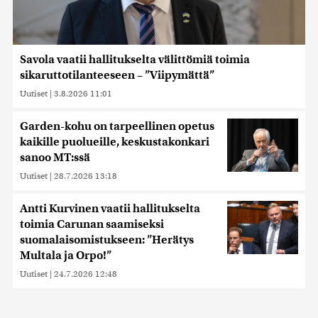
Savola vaatii hallitukselta välittömiä toimia
sikaruttotilanteeseen – ”Viipymättä”
Uutiset
|
3.8.2026 11:01
Garden-kohu on tarpeellinen opetus
kaikille puolueille, keskustakonkari
sanoo MT:ssä
Uutiset
|
28.7.2026 13:18
Antti Kurvinen vaatii hallitukselta
toimia Carunan saamiseksi
suomalaisomistukseen: ”Herätys
Multala ja Orpo!”
Uutiset
|
24.7.2026 12:48