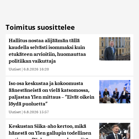
tietoja muihin tietoihin, joita olet antanut heille tai joita on
kerätty, kun olet käyttänyt heidän palvelujaan. Tietoja
saatetaan myös siirtää ulkomaille.
Toimitus suosittelee
Hallitus nostaa alijäämän tällä
kaudella selvästi isommaksi kuin
etukäteen arvioitiin, huomauttaa
politiikan vaikuttaja
Uutiset
|
6.8.2026 16:20
Iso osa keskustaa ja kokoomusta
äänestäneistä on vielä katsomossa,
paljastaa Ylen mittaus – ”Eivät oikein
löydä puoluetta”
Uutiset
|
6.8.2026 15:57
Keskustan Siika-aho kertoo, mikä
hänestä on Ylen gallupin todellinen