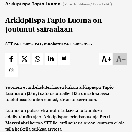
Arkkipiispa Tapio Luoma.
(Kuva: Lehtikuva / Roni Lehti)
Arkkipiispa Tapio Luoma on
joutunut sairaalaan
STT
24.1.2022 9:41
, muokattu
24.1.2022 9:56
A+
A–
Suomen evankelisluterilaisen kirkon arkkipiispa
Tapio
Luoma
on jäänyt sairauslomalle. Hän on sairaalassa
tulehdussairauden vuoksi, kirkosta kerrotaan.
Luoma on poissa virantoimituksesta toipumisen
edellyttämän ajan. Arkkipiispan erityisavustaja
Petri
Merenlahti
kertoo STT:lle, että sairausloman kestosta ei ole
tällä hetkellä tarkkaa arviota.