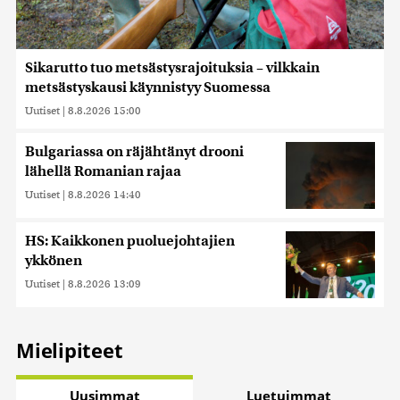
Sikarutto tuo metsästysrajoituksia – vilkkain
metsästyskausi käynnistyy Suomessa
Uutiset
|
8.8.2026 15:00
Bulgariassa on räjähtänyt drooni
lähellä Romanian rajaa
Uutiset
|
8.8.2026 14:40
HS: Kaikkonen puoluejohtajien
ykkönen
Uutiset
|
8.8.2026 13:09
Mielipiteet
Uusimmat
Luetuimmat