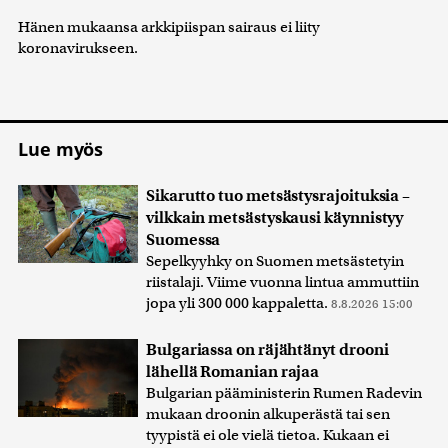
Hänen mukaansa arkkipiispan sairaus ei liity
koronavirukseen.
Lue myös
Sikarutto tuo metsästysrajoituksia –
vilkkain metsästyskausi käynnistyy
Suomessa
Sepelkyyhky on Suomen metsästetyin
riistalaji. Viime vuonna lintua ammuttiin
jopa yli 300 000 kappaletta.
8.8.2026 15:00
Bulgariassa on räjähtänyt drooni
lähellä Romanian rajaa
Bulgarian pääministerin Rumen Radevin
mukaan droonin alkuperästä tai sen
tyypistä ei ole vielä tietoa. Kukaan ei