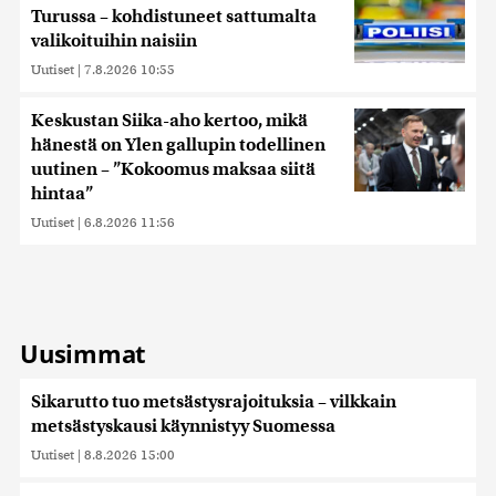
Turussa – kohdistuneet sattumalta
valikoituihin naisiin
Uutiset
|
7.8.2026 10:55
Keskustan Siika-aho kertoo, mikä
hänestä on Ylen gallupin todellinen
uutinen – ”Kokoomus maksaa siitä
hintaa”
Uutiset
|
6.8.2026 11:56
Uusimmat
Sikarutto tuo metsästysrajoituksia – vilkkain
metsästyskausi käynnistyy Suomessa
Uutiset
|
8.8.2026 15:00