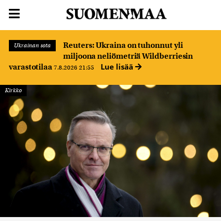
Reuters: Ukraina on tuhonnut yli
Ukrainan sota
miljoona neliömetriä Wildberriesin
Lue lisää
varastotilaa
7.8.2026 21:55
Kirkko