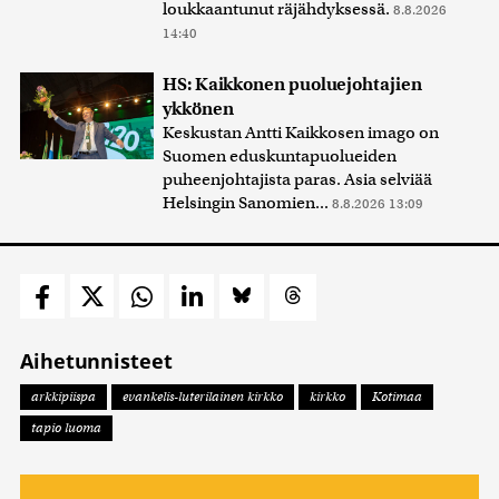
loukkaantunut räjähdyksessä.
8.8.2026
14:40
HS: Kaikkonen puoluejohtajien
ykkönen
Keskustan Antti Kaikkosen imago on
Suomen eduskuntapuolueiden
puheenjohtajista paras. Asia selviää
Helsingin Sanomien...
8.8.2026 13:09
Aihetunnisteet
arkkipiispa
evankelis-luterilainen kirkko
kirkko
Kotimaa
tapio luoma