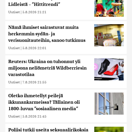
Lidleistä – ”Hittitrendi”
Uutiset
|
5.8.2026 21:21
Nämä ihmiset sairastuvat muita
herkemmin sydän- ja
verisuonitauteihin, sanoo tutkimus
Uutiset
|
5.8.2026 22:01
Reuters: Ukraina on tuhonnut yli
miljoona neliömetriä Wildberriesin
varastotilaa
Uutiset
|
7.8.2026 21:55
Oletko ihmetellyt peilejä
ikkunankarmeissa? Tällainen oli
1800-luvun ”sosiaalinen media”
Uutiset
|
5.8.2026 21:45
Poliisi tutkii useita seksuaalirikoksia