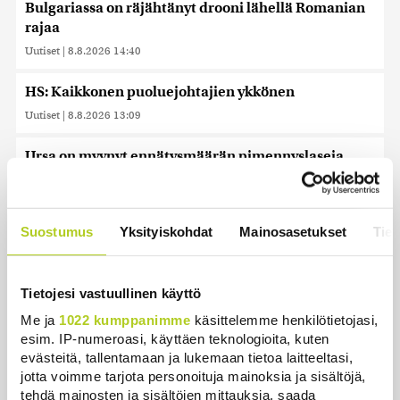
Bulgariassa on räjähtänyt drooni lähellä Romanian
rajaa
Uutiset
|
8.8.2026 14:40
HS: Kaikkonen puoluejohtajien ykkönen
Uutiset
|
8.8.2026 13:09
Ursa on myynyt ennätysmäärän pimennyslaseja
auringonpimennyksen edellä
Uutiset
|
8.8.2026 11:31
Suostumus
Yksityiskohdat
Mainosasetukset
Tiet
Suomessa näkyy keskiviikkona osittainen
auringonpimennys
Uutiset
|
8.8.2026 11:30
Tietojesi vastuullinen käyttö
Me ja
1022 kumppanimme
käsittelemme henkilötietojasi,
Ensi viikolla Suomesta pääsee junalla
esim. IP-numeroasi, käyttäen teknologioita, kuten
Haaparantaan, mutta matka taitetaan kuivin suin
evästeitä, tallentamaan ja lukemaan tietoa laitteeltasi,
Uutiset
|
8.8.2026 10:44
jotta voimme tarjota personoituja mainoksia ja sisältöjä,
tehdä mainosten ja sisältöjen mittauksia, saada