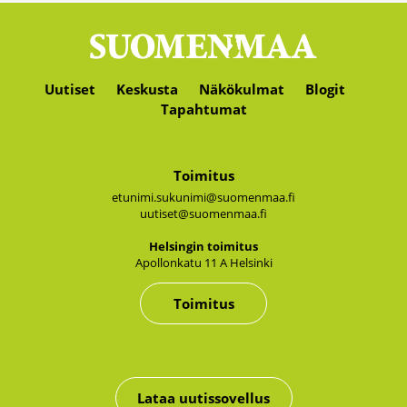
Uutiset
Keskusta
Näkökulmat
Blogit
Tapahtumat
Toimitus
etunimi.sukunimi@suomenmaa.fi
uutiset@suomenmaa.fi
Hel­sin­gin toi­mi­tus
Apol­lon­ka­tu 11 A Hel­sin­ki
Toimitus
Lataa uutissovellus