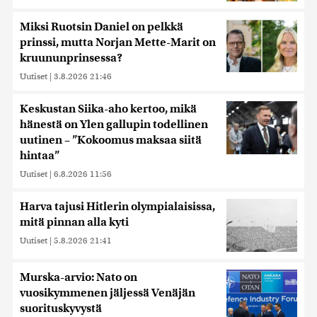
Miksi Ruotsin Daniel on pelkkä
prinssi, mutta Norjan Mette-Marit on
kruununprinsessa?
Uutiset
|
3.8.2026 21:46
Keskustan Siika-aho kertoo, mikä
hänestä on Ylen gallupin todellinen
uutinen – ”Kokoomus maksaa siitä
hintaa”
Uutiset
|
6.8.2026 11:56
Harva tajusi Hitlerin olympialaisissa,
mitä pinnan alla kyti
Uutiset
|
5.8.2026 21:41
Murska-arvio: Nato on
vuosikymmenen jäljessä Venäjän
suorituskyvystä