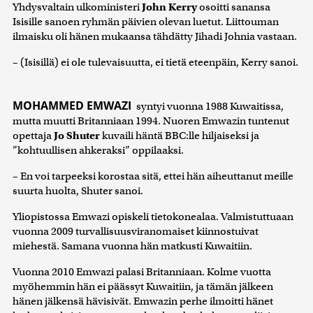
Yhdysvaltain ulkoministeri
John Kerry
osoitti sanansa
Isisille sanoen ryhmän päivien olevan luetut. Liittouman
ilmaisku oli hänen mukaansa tähdätty Jihadi Johnia vastaan.
– (Isisillä) ei ole tulevaisuutta, ei tietä eteenpäin, Kerry sanoi.
MOHAMMED EMWAZI
syntyi vuonna 1988 Kuwaitissa,
mutta muutti Britanniaan 1994. Nuoren Emwazin tuntenut
opettaja
Jo Shuter
kuvaili häntä BBC:lle hiljaiseksi ja
”kohtuullisen ahkeraksi” oppilaaksi.
– En voi tarpeeksi korostaa sitä, ettei hän aiheuttanut meille
suurta huolta, Shuter sanoi.
Yliopistossa Emwazi opiskeli tietokonealaa. Valmistuttuaan
vuonna 2009 turvallisuusviranomaiset kiinnostuivat
miehestä. Samana vuonna hän matkusti Kuwaitiin.
Vuonna 2010 Emwazi palasi Britanniaan. Kolme vuotta
myöhemmin hän ei päässyt Kuwaitiin, ja tämän jälkeen
hänen jälkensä hävisivät. Emwazin perhe ilmoitti hänet