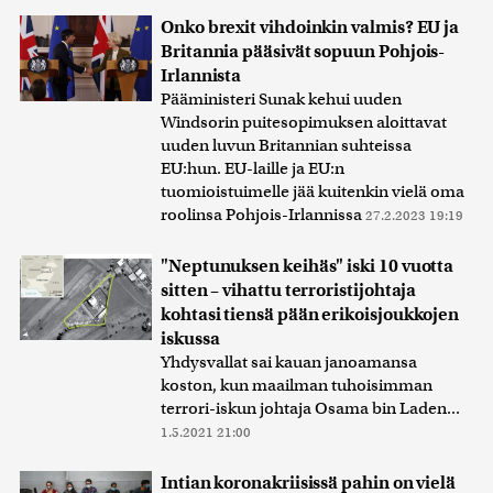
Onko brexit vihdoinkin valmis? EU ja
Britannia pääsivät sopuun Pohjois-
Irlannista
Pääministeri Sunak kehui uuden
Windsorin puitesopimuksen aloittavat
uuden luvun Britannian suhteissa
EU:hun. EU-laille ja EU:n
tuomioistuimelle jää kuitenkin vielä oma
roolinsa Pohjois-Irlannissa
27.2.2023 19:19
"Neptunuksen keihäs" iski 10 vuotta
sitten – vihattu terroristijohtaja
kohtasi tiensä pään erikoisjoukkojen
iskussa
Yhdysvallat sai kauan janoamansa
koston, kun maailman tuhoisimman
terrori-iskun johtaja Osama bin Laden...
1.5.2021 21:00
Intian koronakriisissä pahin on vielä