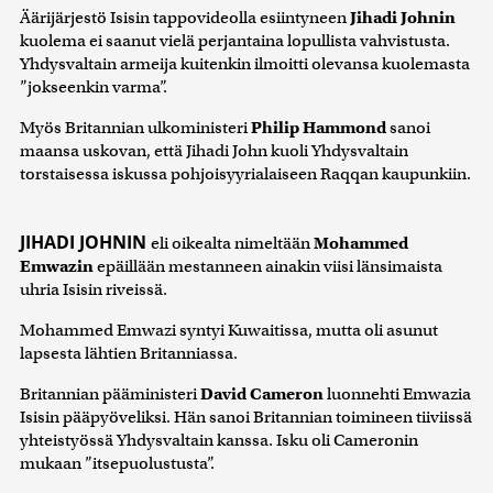
Äärijärjestö Isisin tappovideolla esiintyneen
Jihadi Johnin
kuolema ei saanut vielä perjantaina lopullista vahvistusta.
Yhdysvaltain armeija kuitenkin ilmoitti olevansa kuolemasta
”jokseenkin varma”.
Myös Britannian ulkoministeri
Philip Hammond
sanoi
maansa uskovan, että Jihadi John kuoli Yhdysvaltain
torstaisessa iskussa pohjoisyyrialaiseen Raqqan kaupunkiin.
JIHADI JOHNIN
eli oikealta nimeltään
Mohammed
Emwazin
epäillään mestanneen ainakin viisi länsimaista
uhria Isisin riveissä.
Mohammed Emwazi syntyi Kuwaitissa, mutta oli asunut
lapsesta lähtien Britanniassa.
Britannian pääministeri
David Cameron
luonnehti Emwazia
Isisin pääpyöveliksi. Hän sanoi Britannian toimineen tiiviissä
yhteistyössä Yhdysvaltain kanssa. Isku oli Cameronin
mukaan ”itsepuolustusta”.