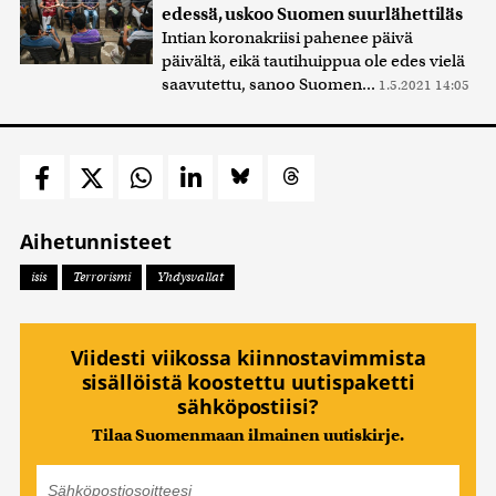
edessä, uskoo Suomen suurlähettiläs
Intian koronakriisi pahenee päivä
päivältä, eikä tautihuippua ole edes vielä
saavutettu, sanoo Suomen...
1.5.2021 14:05
Aihetunnisteet
isis
Terrorismi
Yhdysvallat
Viidesti viikossa kiinnostavimmista
sisällöistä koostettu uutispaketti
sähköpostiisi?
Tilaa Suomenmaan ilmainen uutiskirje.