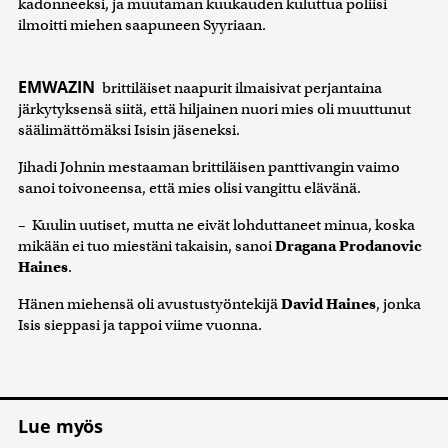
kadonneeksi, ja muutaman kuukauden kuluttua poliisi
ilmoitti miehen saapuneen Syyriaan.
EMWAZIN
brittiläiset naapurit ilmaisivat perjantaina
järkytyksensä siitä, että hiljainen nuori mies oli muuttunut
säälimättömäksi Isisin jäseneksi.
Jihadi Johnin mestaaman brittiläisen panttivangin vaimo
sanoi toivoneensa, että mies olisi vangittu elävänä.
– Kuulin uutiset, mutta ne eivät lohduttaneet minua, koska
mikään ei tuo miestäni takaisin, sanoi
Dragana Prodanovic
Haines
.
Hänen miehensä oli avustustyöntekijä
David Haines
, jonka
Isis sieppasi ja tappoi viime vuonna.
Lue myös