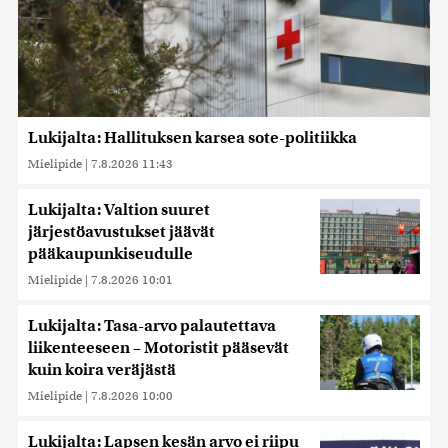
Lukijalta: Hallituksen karsea sote-politiikka
Mielipide
|
7.8.2026 11:43
Lukijalta: Valtion suuret
järjestöavustukset jäävät
pääkaupunkiseudulle
Mielipide
|
7.8.2026 10:01
Lukijalta: Tasa-arvo palautettava
liikenteeseen – Motoristit pääsevät
kuin koira veräjästä
Mielipide
|
7.8.2026 10:00
Lukijalta: Lapsen kesän arvo ei riipu