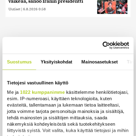
vaikeaa, sanoo Iranin presidentti
Uutiset
|
6.8.2026 0:58
Uusimmat
Ehtisitkö kosia sekunnissa? – Karkaussekunti on
Suostumus
Yksityiskohdat
Mainosasetukset
Tiet
tiedepiireissä kehitetty kummajainen, jonka haitat
ajoivat hyötyjen yli
Uutiset
|
7.8.2026 22:30
Tietojesi vastuullinen käyttö
Me ja
1022 kumppanimme
käsittelemme henkilötietojasi,
Reuters: Ukraina on tuhonnut yli miljoona
esim. IP-numeroasi, käyttäen teknologioita, kuten
neliömetriä Wildberriesin varastotilaa
evästeitä, tallentamaan ja lukemaan tietoa laitteeltasi,
Uutiset
|
7.8.2026 21:55
jotta voimme tarjota personoituja mainoksia ja sisältöjä,
tehdä mainosten ja sisältöjen mittauksia, saada
Palautitko puistosta löydetyt pullot tai pakastitko
näkemyksiä kohdeyleisöstä sekä tuotekehitykseen
marjat ennen myyntiä? Verottaja vaatii osansa
liittyvistä syistä. Voit valita, kuka käyttää tietojasi ja mihin