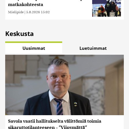
matkakohteesta
Mielipide
|
5.8.2026 15:02
Keskusta
Uusimmat
Luetuimmat
Savola vaatii hallitukselta välittömiä toimia
sikaruttotilanteeseen – ”Viipymättä”