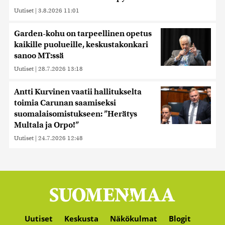
Uutiset
|
3.8.2026 11:01
Garden-kohu on tarpeellinen opetus
kaikille puolueille, keskustakonkari
sanoo MT:ssä
Uutiset
|
28.7.2026 13:18
Antti Kurvinen vaatii hallitukselta
toimia Carunan saamiseksi
suomalaisomistukseen: ”Herätys
Multala ja Orpo!”
Uutiset
|
24.7.2026 12:48
Uutiset
Keskusta
Näkökulmat
Blogit