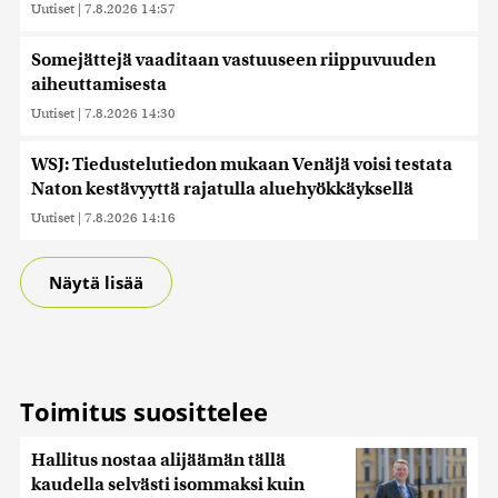
saatetaan myös siirtää ulkomaille.
Uutiset
|
7.8.2026 14:57
Somejättejä vaaditaan vastuuseen riippuvuuden
aiheuttamisesta
Uutiset
|
7.8.2026 14:30
WSJ: Tiedustelutiedon mukaan Venäjä voisi testata
Naton kestävyyttä rajatulla aluehyökkäyksellä
Uutiset
|
7.8.2026 14:16
Näytä lisää
Toimitus suosittelee
Hallitus nostaa alijäämän tällä
kaudella selvästi isommaksi kuin