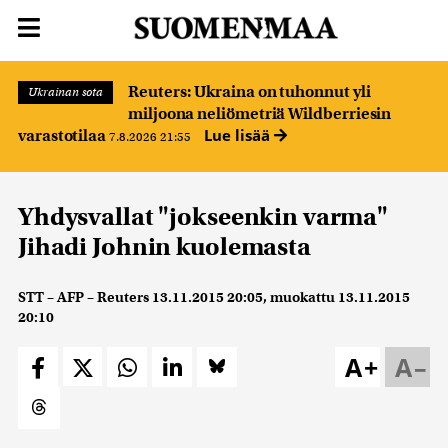
Reuters: Ukraina on tuhonnut yli
Ukrainan sota
miljoona neliömetriä Wildberriesin
Lue lisää
varastotilaa
7.8.2026 21:55
Yhdysvallat "jokseenkin varma"
Jihadi Johnin kuolemasta
STT – AFP – Reuters
13.11.2015 20:05
, muokattu
13.11.2015
20:10
A+
A–