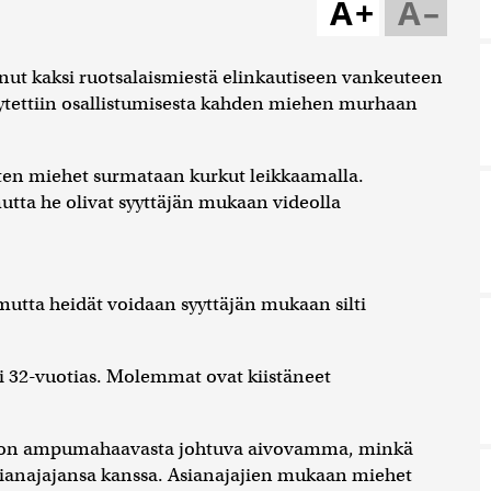
A+
A–
ut kaksi ruotsalaismiestä elinkautiseen vankeuteen
syytettiin osallistumisesta kahden miehen murhaan
iten miehet surmataan kurkut leikkaamalla.
utta he olivat syyttäjän mukaan videolla
mutta heidät voidaan syyttäjän mukaan silti
 32-vuotias. Molemmat ovat kiistäneet
llä on ampumahaavasta johtuva aivovamma, minkä
ianajajansa kanssa. Asianajajien mukaan miehet