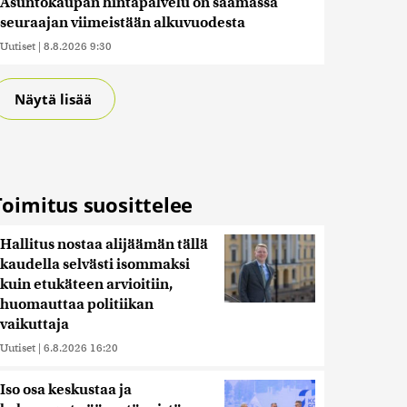
Asuntokaupan hintapalvelu on saamassa
seuraajan viimeistään alkuvuodesta
Uutiset
|
8.8.2026 9:30
Näytä lisää
Toimitus suosittelee
Hallitus nostaa alijäämän tällä
kaudella selvästi isommaksi
kuin etukäteen arvioitiin,
huomauttaa politiikan
vaikuttaja
Uutiset
|
6.8.2026 16:20
Iso osa keskustaa ja