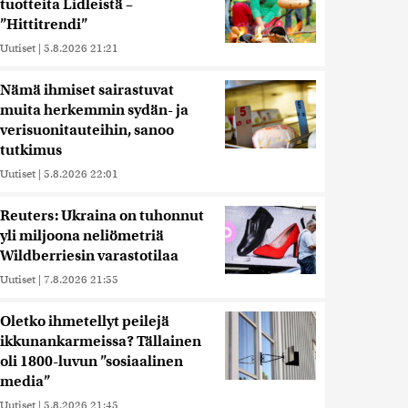
tuotteita Lidleistä –
”Hittitrendi”
Uutiset
|
5.8.2026 21:21
Nämä ihmiset sairastuvat
muita herkemmin sydän- ja
verisuonitauteihin, sanoo
tutkimus
Uutiset
|
5.8.2026 22:01
Reuters: Ukraina on tuhonnut
yli miljoona neliömetriä
Wildberriesin varastotilaa
Uutiset
|
7.8.2026 21:55
Oletko ihmetellyt peilejä
ikkunankarmeissa? Tällainen
oli 1800-luvun ”sosiaalinen
media”
Uutiset
|
5.8.2026 21:45