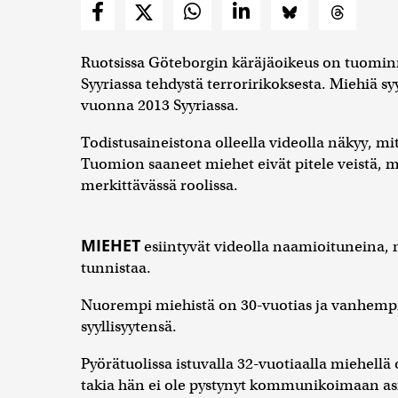
Ruotsissa Göteborgin käräjäoikeus on tuominn
Syyriassa tehdystä terroririkoksesta. Miehiä 
vuonna 2013 Syyriassa.
Todistusaineistona olleella videolla näkyy, m
Tuomion saaneet miehet eivät pitele veistä, m
merkittävässä roolissa.
MIEHET
esiintyvät videolla naamioituneina, 
tunnistaa.
Nuorempi miehistä on 30-vuotias ja vanhempi
syyllisyytensä.
Pyörätuolissa istuvalla 32-vuotiaalla miehe
takia hän ei ole pystynyt kommunikoimaan as