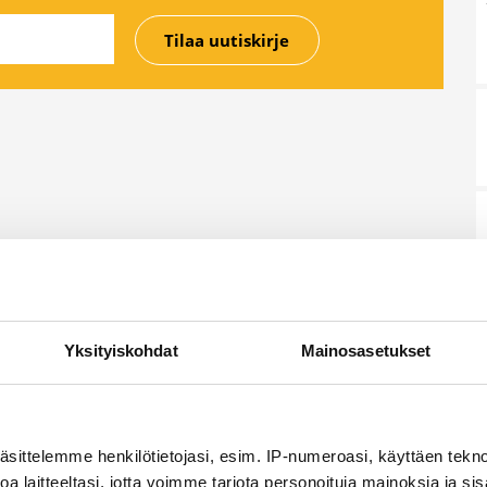
Yksityiskohdat
Mainosasetukset
äsittelemme henkilötietojasi, esim. IP-numeroasi, käyttäen teknol
a laitteeltasi, jotta voimme tarjota personoituja mainoksia ja sis