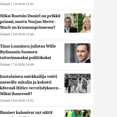
Uutiset
|
7.8.2026 21:42
Miksi Ruotsin Daniel on pelkkä
prinssi, mutta Norjan Mette-
Marit on kruununprinsessa?
Uutiset
|
3.8.2026 21:46
Timo Laaninen julistaa Wille
Rydmanin Suomen
taitavimmaksi poliitikoksi
Uutiset
|
7.8.2026 18:09
Juutalainen miekkailija voitti
natseille mitalin ja kohotti
kätensä Hitler-tervehdykseen –
Miksi ihmeessä?
Uutiset
|
6.8.2026 21:31
Ihmiset kahmivat nyt näitä