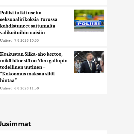
Poliisi tutkii useita
seksuaalirikoksia Turussa –
kohdistuneet sattumalta
valikoituihin naisiin
Uutiset
|
7.8.2026 10:55
Keskustan Siika-aho kertoo,
mikä hänestä on Ylen gallupin
todellinen uutinen –
”Kokoomus maksaa siitä
hintaa”
Uutiset
|
6.8.2026 11:56
Uusimmat