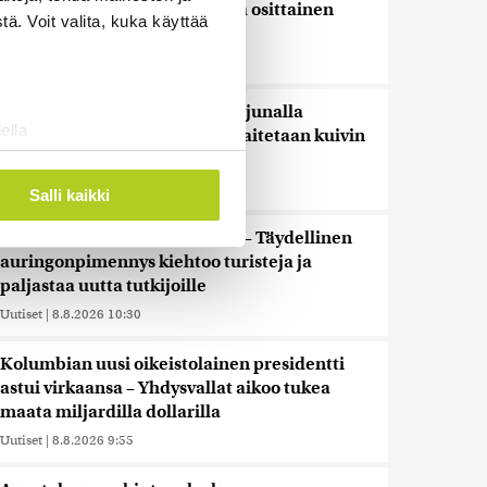
Suomessa näkyy keskiviikkona osittainen
ä. Voit valita, kuka käyttää
auringonpimennys
Uutiset
|
8.8.2026 11:30
Ensi viikolla Suomesta pääsee junalla
ella
Haaparantaan, mutta matka taitetaan kuivin
ostaminen)
suin
ossa
. Voit muuttaa
Uutiset
|
8.8.2026 10:44
Salli kaikki
”Se tuntuu maailmanlopulta” – Täydellinen
auringonpimennys kiehtoo turisteja ja
 ominaisuuksien tukemiseen
paljastaa uutta tutkijoille
tiikka-alan
Uutiset
|
8.8.2026 10:30
ietoja muihin tietoihin, joita
 myös siirtää ulkomaille.
Kolumbian uusi oikeistolainen presidentti
astui virkaansa – Yhdysvallat aikoo tukea
maata miljardilla dollarilla
Uutiset
|
8.8.2026 9:55