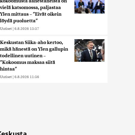
kokoomusta äänestäneistä on
vielä katsomossa, paljastaa
Ylen mittaus – ”Eivät oikein
löydä puoluetta”
Uutiset
|
6.8.2026 15:57
Keskustan Siika-aho kertoo,
mikä hänestä on Ylen gallupin
todellinen uutinen –
”Kokoomus maksaa siitä
hintaa”
Uutiset
|
6.8.2026 11:56
Keskusta