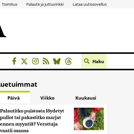
Toimitus
Palaute ja juttuvinkki
Lataa uutissovellus
Haku
Luetuimmat
Päivä
Viikko
Kuukausi
Palautitko puistosta löydetyt
pullot tai pakastitko marjat
ennen myyntiä? Verottaja
vaatii osansa