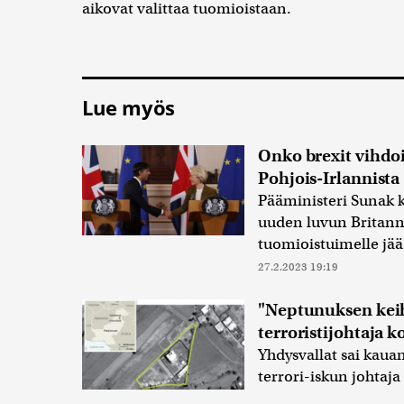
aikovat valittaa tuomioistaan.
Lue myös
Onko brexit vihdo
Pohjois-Irlannista
Pääministeri Sunak 
uuden luvun Britanni
tuomioistuimelle jää
27.2.2023 19:19
"Neptunuksen keihä
terroristijohtaja 
Yhdysvallat sai kau
terrori-iskun johtaj