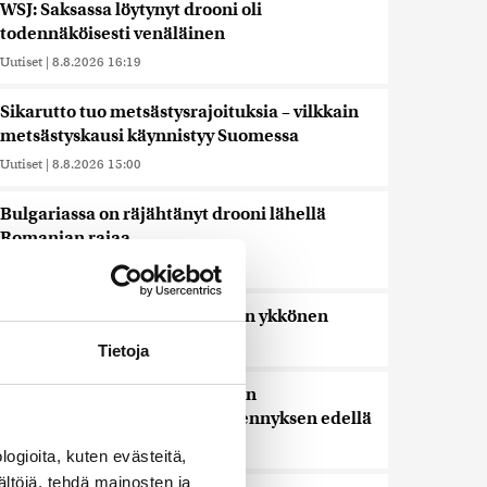
WSJ: Saksassa löytynyt drooni oli
todennäköisesti venäläinen
Uutiset
|
8.8.2026 16:19
Sikarutto tuo metsästysrajoituksia – vilkkain
metsästyskausi käynnistyy Suomessa
Uutiset
|
8.8.2026 15:00
Bulgariassa on räjähtänyt drooni lähellä
Romanian rajaa
Uutiset
|
8.8.2026 14:40
HS: Kaikkonen puoluejohtajien ykkönen
Uutiset
|
8.8.2026 13:09
Tietoja
Ursa on myynyt ennätysmäärän
pimennyslaseja auringonpimennyksen edellä
Uutiset
|
8.8.2026 11:31
ogioita, kuten evästeitä,
ältöjä, tehdä mainosten ja