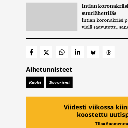
Intian koronakriis
suurlähettiläs
Intian koronakriisi 
vielä saavutettu, sa
Aihetunnisteet
Ruotsi
Terrorismi
Viidesti viikossa kii
koostettu uutisp
Tilaa Suomenmaa