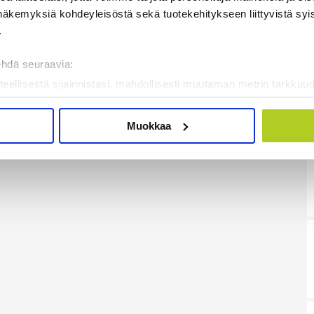
näkemyksiä kohdeyleisöstä sekä tuotekehitykseen liittyvistä syist
.
ehdä seuraavia:
teellisestä sijainnistasi, mahdollisesti muutaman metrin tarkkuud
kannaamalla sen ominaispiirteitä aktiivisesti (sormenjäljen muod
tietojasi käsitellään ja miten voit määrittää asetuksesi
tiedot-osi
Muokkaa
sen milloin vain evästeilmoituksessa.
mme sisällön ja mainosten räätälöimiseen, sosiaalisen median
iseen. Lisäksi jaamme sosiaalisen median, mainosalan ja analy
, miten käytät sivustoamme. Kumppanimme voivat yhdistää näitä t
on kerätty, kun olet käyttänyt heidän palvelujaan. Tietoja saatetaan