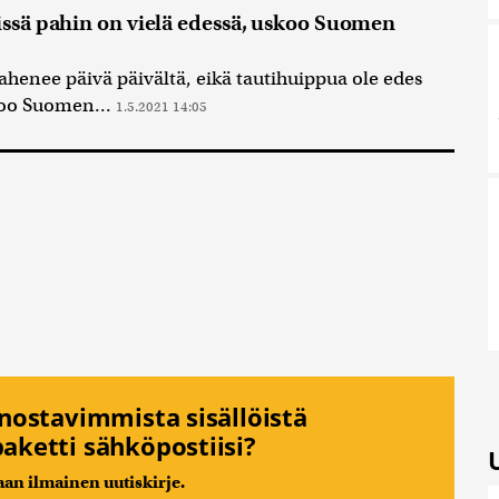
issä pahin on vielä edessä, uskoo Suomen
pahenee päivä päivältä, eikä tautihuippua ole edes
noo Suomen...
1.5.2021 14:05
nnostavimmista sisällöistä
aketti sähköpostiisi?
n ilmainen uutiskirje.