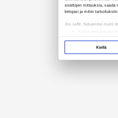
sisältöjen mittauksia, saada 
tietojasi ja mihin tarkoituksiin
Jos sallit, haluamme myös t
Kerätä tietoja maantie
Tunnistaa laitteesi s
Lue lisää siitä, miten henkilö
Kiellä
suostumustasi tai peruuttaa 
Käytämme evästeitä tarjoama
ja kävijämäärämme analysoim
kumppaneillemme tietoja siitä
olet antanut heille tai joita 