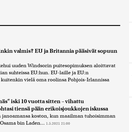
inkin valmis? EU ja Britannia pääsivät sopuun
kehui uuden Windsorin puitesopimuksen aloittavat
an suhteissa EU:hun. EU-laille ja EU:n
 kuitenkin vielä oma roolinsa Pohjois-Irlannissa
s" iski 10 vuotta sitten – vihattu
kohtasi tiensä pään erikoisjoukkojen iskussa
an janoamansa koston, kun maailman tuhoisimman
a Osama bin Laden...
1.5.2021 21:00