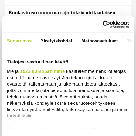
Ruokavirasto muuttaa rajoituksia afrikkalaisen
sikaruton tartuntavyöhykkeellä
Uutiset
|
7.8.2026 14:57
Somejättejä vaaditaan vastuuseen riippuvuuden
Suostumus
Yksityiskohdat
Mainosasetukset
Tiet
aiheuttamisesta
Uutiset
|
7.8.2026 14:30
Tietojesi vastuullinen käyttö
WSJ: Tiedustelutiedon mukaan Venäjä voisi testata
Me ja
1022 kumppanimme
käsittelemme henkilötietojasi,
Naton kestävyyttä rajatulla aluehyökkäyksellä
esim. IP-numeroasi, käyttäen teknologioita, kuten
evästeitä, tallentamaan ja lukemaan tietoa laitteeltasi,
Uutiset
|
7.8.2026 14:16
jotta voimme tarjota personoituja mainoksia ja sisältöjä,
tehdä mainosten ja sisältöjen mittauksia, saada
Metsäpalojen varalle tarvitaan kansallinen
näkemyksiä kohdeyleisöstä sekä tuotekehitykseen
suunnitelma, keskustan varapuheenjohtaja vaatii –
liittyvistä syistä. Voit valita, kuka käyttää tietojasi ja mihin
”Olisi naiivia ummistaa silmät”
tarkoituksiin.
Uutiset
|
7.8.2026 13:58
Jos sallit, haluamme myös tehdä seuraavia:
Sinilevätilanne heikentynyt tavallista huonommaksi
Kerätä tietoja maantieteellisestä sijainnistasi,