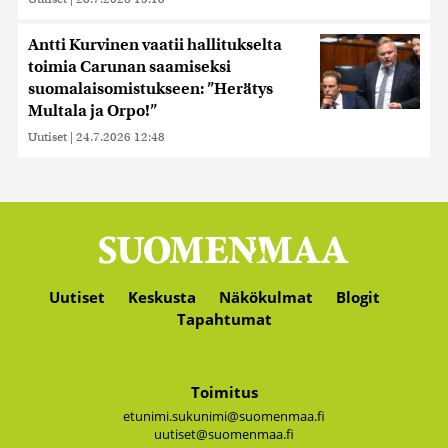
Antti Kurvinen vaatii hallitukselta
toimia Carunan saamiseksi
suomalaisomistukseen: ”Herätys
Multala ja Orpo!”
Uutiset
|
24.7.2026 12:48
Uutiset
Keskusta
Näkökulmat
Blogit
Tapahtumat
Toimitus
etunimi.sukunimi@suomenmaa.fi
uutiset@suomenmaa.fi