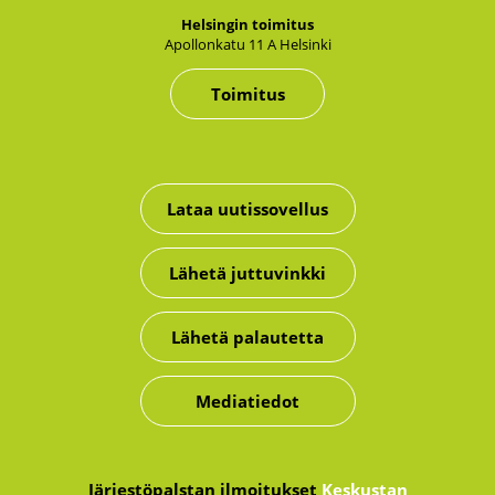
Hel­sin­gin toi­mi­tus
Apol­lon­ka­tu 11 A Hel­sin­ki
Toimitus
Lataa uutissovellus
Lähetä juttuvinkki
Lähetä palautetta
Mediatiedot
Järjestöpalstan ilmoitukset
Keskustan