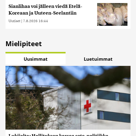
Sianlihaa voi jälleen viedä Etelä-
Koreaan ja Uuteen-Seelantiin
Uutiset
|
7.8.2026 16:44
Mielipiteet
Uusimmat
Luetuimmat
Lukijalta: Hallituksen karsea sote-politiikka