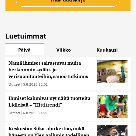
Luetuimmat
Päivä
Viikko
Kuukausi
Nämä ihmiset sairastuvat muita
herkemmin sydän- ja
verisuonitauteihin, sanoo tutkimus
Uutiset
|
5.8.2026 22:01
Ihmiset kahmivat nyt näitä tuotteita
Lidleistä – ”Hittitrendi”
Uutiset
|
5.8.2026 21:21
Keskustan Siika-aho kertoo, mikä
hänestä on Ylen gallupin todellinen