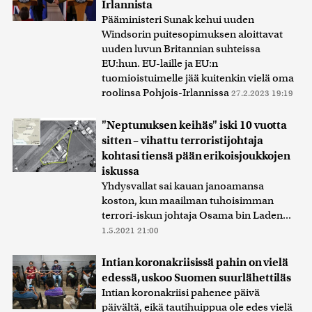
Irlannista
Pääministeri Sunak kehui uuden
Windsorin puitesopimuksen aloittavat
uuden luvun Britannian suhteissa
EU:hun. EU-laille ja EU:n
tuomioistuimelle jää kuitenkin vielä oma
roolinsa Pohjois-Irlannissa
27.2.2023 19:19
"Neptunuksen keihäs" iski 10 vuotta
sitten – vihattu terroristijohtaja
kohtasi tiensä pään erikoisjoukkojen
iskussa
Yhdysvallat sai kauan janoamansa
koston, kun maailman tuhoisimman
terrori-iskun johtaja Osama bin Laden...
1.5.2021 21:00
Intian koronakriisissä pahin on vielä
edessä, uskoo Suomen suurlähettiläs
Intian koronakriisi pahenee päivä
päivältä, eikä tautihuippua ole edes vielä