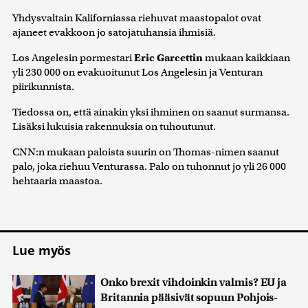
Yhdysvaltain Kaliforniassa riehuvat maastopalot ovat
ajaneet evakkoon jo satojatuhansia ihmisiä.
Los Angelesin pormestari
Eric Garcettin
mukaan kaikkiaan
yli 230 000 on evakuoitunut Los Angelesin ja Venturan
piirikunnista.
Tiedossa on, että ainakin yksi ihminen on saanut surmansa.
Lisäksi lukuisia rakennuksia on tuhoutunut.
CNN:n mukaan paloista suurin on Thomas-nimen saanut
palo, joka riehuu Venturassa. Palo on tuhonnut jo yli 26 000
hehtaaria maastoa.
Lue myös
Onko brexit vihdoinkin valmis? EU ja
Britannia pääsivät sopuun Pohjois-