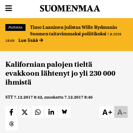
Timo Laaninen julistaa Wille Rydmanin
Politiikka
Suomen taitavimmaksi poliitikoksi
7.8.2026
Lue lisää
18:09
Kalifornian palojen tieltä
evakkoon lähtenyt jo yli 230 000
ihmistä
STT
7.12.2017 8:42
, muokattu
7.12.2017 8:46
A+
A–