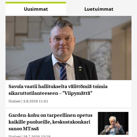
Uusimmat
Luetuimmat
Savola vaatii hallitukselta välittömiä toimia
sikaruttotilanteeseen – ”Viipymättä”
Uutiset
|
3.8.2026 11:01
Garden-kohu on tarpeellinen opetus
kaikille puolueille, keskustakonkari
sanoo MT:ssä
Uutiset
|
28.7.2026 13:18