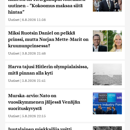
uutinen – ”Kokoomus maksaa siitä
hintaa”
Uutiset
|
6.8.2026 11:56
Miksi Ruotsin Daniel on pelkkä
prinssi, mutta Norjan Mette-Marit on
kruununprinsessa?
Uutiset
|
3.8.2026 21:46
Harva tajusi Hitlerin olympialaisissa,
mitä pinnan alla kyti
Uutiset
|
5.8.2026 21:41
Murska-arvio: Nato on
vuosikymmenen jäljessä Venäjän
suorituskyvystä
Uutiset
|
5.8.2026 22:15
Juutalainen miekkailija voitti