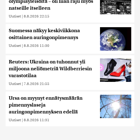
olympiayleisöltä – oli liian raju myös
natseille itselleen
Uutiset
|
8.8.2026 22:15
Suomessa näkyy keskiviikkona
osittainen auringonpimennys
Uutiset
|
8.8.2026 11:30
Reuters: Ukraina on tuhonnut yli
miljoona neliömetriä Wildberriesin
varastotilaa
Uutiset
|
7.8.2026 21:55
Ursa on myynyt ennätysmäärän
pimennyslaseja
auringonpimennyksen edellä
Uutiset
|
8.8.2026 11:31