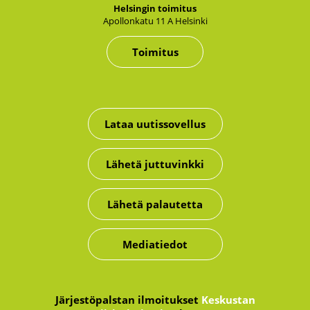
Hel­sin­gin toi­mi­tus
Apol­lon­ka­tu 11 A Hel­sin­ki
Toimitus
Lataa uutissovellus
Lähetä juttuvinkki
Lähetä palautetta
Mediatiedot
Järjestöpalstan ilmoitukset
Keskustan