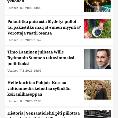
ykkönen
Uutiset
|
8.8.2026 13:09
Palautitko puistosta löydetyt pullot
tai pakastitko marjat ennen myyntiä?
Verottaja vaatii osansa
Uutiset
|
7.8.2026 21:42
Timo Laaninen julistaa Wille
Rydmanin Suomen taitavimmaksi
poliitikoksi
Uutiset
|
7.8.2026 18:09
Helle kurittaa Pohjois-Koreaa –
valtionmedia kehottaa syömään
koiranlihasoppaa
Uutiset
|
8.8.2026 22:06
Historia | Sensaatiolehti piti piilottaa