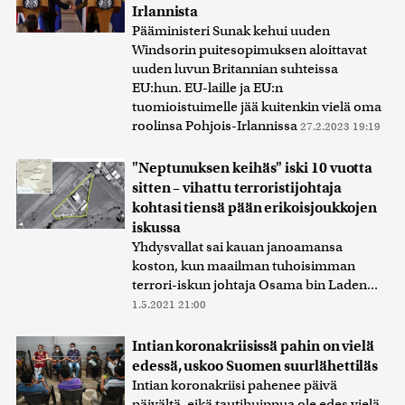
Irlannista
Pääministeri Sunak kehui uuden
Windsorin puitesopimuksen aloittavat
uuden luvun Britannian suhteissa
EU:hun. EU-laille ja EU:n
tuomioistuimelle jää kuitenkin vielä oma
roolinsa Pohjois-Irlannissa
27.2.2023 19:19
"Neptunuksen keihäs" iski 10 vuotta
sitten – vihattu terroristijohtaja
kohtasi tiensä pään erikoisjoukkojen
iskussa
Yhdysvallat sai kauan janoamansa
koston, kun maailman tuhoisimman
terrori-iskun johtaja Osama bin Laden...
1.5.2021 21:00
Intian koronakriisissä pahin on vielä
edessä, uskoo Suomen suurlähettiläs
Intian koronakriisi pahenee päivä
päivältä, eikä tautihuippua ole edes vielä