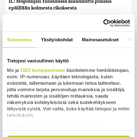
IL: Mopoilijan Tuusulassa kiilannutta poliisia
epäillään kolmesta rikoksesta
Uutiset
|
10.8.2026 10:27
Katseet yötaivaalle – tämä on paras hetki nähdä
perseideja
Suostumus
Yksityiskohdat
Mainosasetukset
Tiet
Uutiset
|
10.8.2026 9:12
Sepelkyyhkyn, merihanhen ja kanadanhanhen
Tietojesi vastuullinen käyttö
metsästyskausi alkaa
Me ja
1022 kumppanimme
käsittelemme henkilötietojasi,
Uutiset
|
10.8.2026 9:10
esim. IP-numeroasi, käyttäen teknologioita, kuten
evästeitä, tallentamaan ja lukemaan tietoa laitteeltasi,
Yli puolet varhaiskasvatuksen asiakkaista ei enää
jotta voimme tarjota personoituja mainoksia ja sisältöjä,
maksa asiakasmaksua tulojensa perusteella
tehdä mainosten ja sisältöjen mittauksia, saada
näkemyksiä kohdeyleisöstä sekä tuotekehitykseen
Uutiset
|
10.8.2026 9:02
liittyvistä syistä. Voit valita, kuka käyttää tietojasi ja mihin
tarkoituksiin.
Peräkkäisiä helleaaltoja ja äärimmäistä kuivuutta –
Länsi-Euroopassa mittaushistorian tukalin kesä-
Jos sallit, haluamme myös tehdä seuraavia:
heinäkuu
Kerätä tietoja maantieteellisestä sijainnistasi,