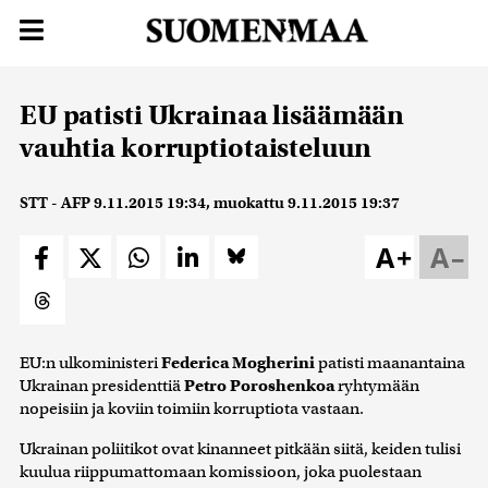
EU patisti Ukrainaa lisäämään
vauhtia korruptiotaisteluun
STT - AFP
9.11.2015 19:34
, muokattu
9.11.2015 19:37
A+
A–
EU:n ulkoministeri
Federica Mogherini
patisti maanantaina
Ukrainan presidenttiä
Petro Poroshenkoa
ryhtymään
nopeisiin ja koviin toimiin korruptiota vastaan.
Ukrainan poliitikot ovat kinanneet pitkään siitä, keiden tulisi
kuulua riippumattomaan komissioon, joka puolestaan