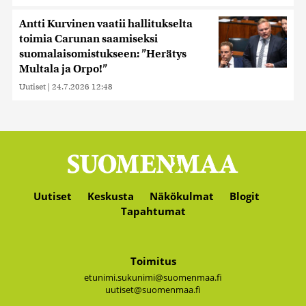
Antti Kurvinen vaatii hallitukselta
toimia Carunan saamiseksi
suomalaisomistukseen: ”Herätys
Multala ja Orpo!”
Uutiset
|
24.7.2026 12:48
Uutiset
Keskusta
Näkökulmat
Blogit
Tapahtumat
Toimitus
etunimi.sukunimi@suomenmaa.fi
uutiset@suomenmaa.fi