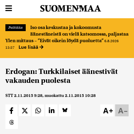
Iso osa keskustaa ja kokoomusta
Politiikka
äänestäneistä on vielä katsomossa, paljastaa
Ylen mittaus – ”Eivät oikein löydä puoluetta”
6.8.2026
Lue lisää
15:57
Erdogan: Turkkilaiset äänestivät
vakauden puolesta
STT
2.11.2015 9:28
, muokattu
2.11.2015 10:28
A+
A–