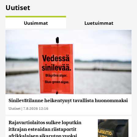
Uutiset
Uusimmat
Luetuimmat
Sinilevätilanne heikentynyt tavallista huonommaksi
Uutiset
|
7.8.2026 12:16
Rajavartiolaitos sulkee loputkin
itärajan esteaidan riistaportit
afrikkalaisen sikaruton vuoksi