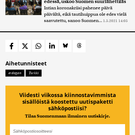
edessä, uskoo Suomen suurlähettiläs
Intian koronakriisi pahenee päivä
päivältä, eikä tautihuippua ole edes vielä
saavutettu, sanoo Suomen...
1.5.2021 14:05
Aihetunnisteet
erdogan
Turkki
Viidesti viikossa kiinnostavimmista
sisällöistä koostettu uutispaketti
sähköpostiisi?
Tilaa Suomenmaan ilmainen uutiskirje.