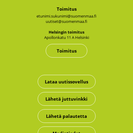
Toimitus
etunimi.sukunimi@suomenmaa.fi
uutiset@suomenmaa.fi
Hel­sin­gin toi­mi­tus
Apol­lon­ka­tu 11 A Hel­sin­ki
Toimitus
Lataa uutissovellus
Lähetä juttuvinkki
Lähetä palautetta