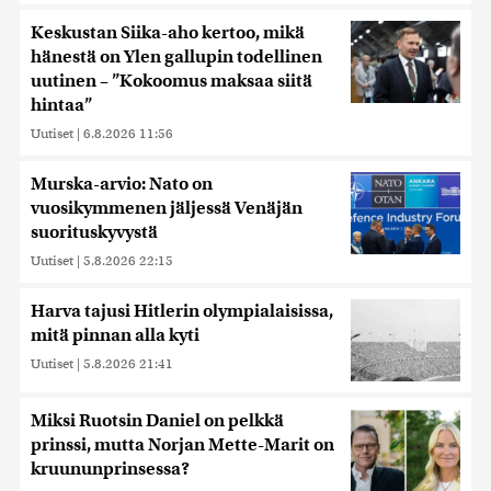
Keskustan Siika-aho kertoo, mikä
hänestä on Ylen gallupin todellinen
uutinen – ”Kokoomus maksaa siitä
hintaa”
Uutiset
|
6.8.2026 11:56
Murska-arvio: Nato on
vuosikymmenen jäljessä Venäjän
suorituskyvystä
Uutiset
|
5.8.2026 22:15
Harva tajusi Hitlerin olympialaisissa,
mitä pinnan alla kyti
Uutiset
|
5.8.2026 21:41
Miksi Ruotsin Daniel on pelkkä
prinssi, mutta Norjan Mette-Marit on
kruununprinsessa?