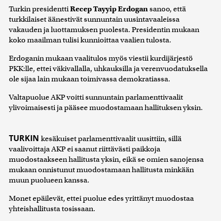
Turkin presidentti
Recep Tayyip Erdogan
sanoo, että
turkkilaiset äänestivät sunnuntain uusintavaaleissa
vakauden ja luottamuksen puolesta. Presidentin mukaan
koko maailman tulisi kunnioittaa vaalien tulosta.
Erdoganin mukaan vaalitulos myös viestii kurdijärjestö
PKK:lle, ettei väkivallalla, uhkauksilla ja verenvuodatuksella
ole sijaa lain mukaan toimivassa demokratiassa.
Valtapuolue AKP voitti sunnuntain parlamenttivaalit
ylivoimaisesti ja pääsee muodostamaan hallituksen yksin.
TURKIN
kesäkuiset parlamenttivaalit uusittiin, sillä
vaalivoittaja AKP ei saanut riittävästi paikkoja
muodostaakseen hallitusta yksin, eikä se omien sanojensa
mukaan onnistunut muodostamaan hallitusta minkään
muun puolueen kanssa.
Monet epäilevät, ettei puolue edes yrittänyt muodostaa
yhteishallitusta tosissaan.