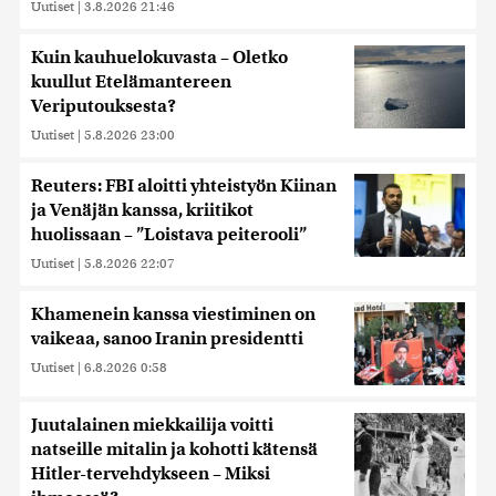
Uutiset
|
3.8.2026 21:46
Kuin kauhuelokuvasta – Oletko
kuullut Etelämantereen
Veriputouksesta?
Uutiset
|
5.8.2026 23:00
Reuters: FBI aloitti yhteistyön Kiinan
ja Venäjän kanssa, kriitikot
huolissaan – ”Loistava peiterooli”
Uutiset
|
5.8.2026 22:07
Khamenein kanssa viestiminen on
vaikeaa, sanoo Iranin presidentti
Uutiset
|
6.8.2026 0:58
Juutalainen miekkailija voitti
natseille mitalin ja kohotti kätensä
Hitler-tervehdykseen – Miksi