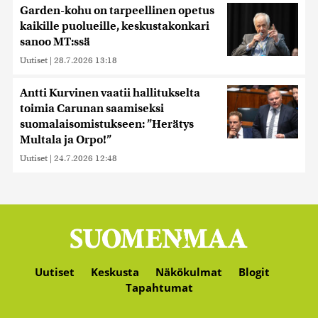
Garden-kohu on tarpeellinen opetus
kaikille puolueille, keskustakonkari
sanoo MT:ssä
Uutiset
|
28.7.2026 13:18
Antti Kurvinen vaatii hallitukselta
toimia Carunan saamiseksi
suomalaisomistukseen: ”Herätys
Multala ja Orpo!”
Uutiset
|
24.7.2026 12:48
Uutiset
Keskusta
Näkökulmat
Blogit
Tapahtumat