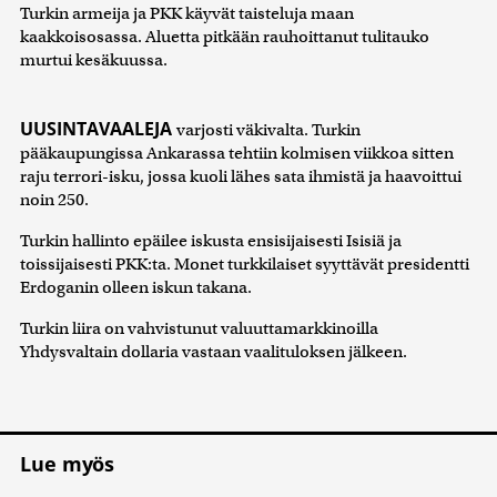
Turkin armeija ja PKK käyvät taisteluja maan
kaakkoisosassa. Aluetta pitkään rauhoittanut tulitauko
murtui kesäkuussa.
UUSINTAVAALEJA
varjosti väkivalta. Turkin
pääkaupungissa Ankarassa tehtiin kolmisen viikkoa sitten
raju terrori-isku, jossa kuoli lähes sata ihmistä ja haavoittui
noin 250.
Turkin hallinto epäilee iskusta ensisijaisesti Isisiä ja
toissijaisesti PKK:ta. Monet turkkilaiset syyttävät presidentti
Erdoganin olleen iskun takana.
Turkin liira on vahvistunut valuuttamarkkinoilla
Yhdysvaltain dollaria vastaan vaalituloksen jälkeen.
Lue myös