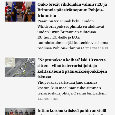
Onko brexit vihdoinkin valmis? EU ja
Britannia pääsivät sopuun Pohjois-
Irlannista
Pääministeri Sunak kehui uuden
Windsorin puitesopimuksen aloittavat
uuden luvun Britannian suhteissa
EU:hun. EU-laille ja EU:n
tuomioistuimelle jää kuitenkin vielä oma
roolinsa Pohjois-Irlannissa
27.2.2023 19:19
"Neptunuksen keihäs" iski 10 vuotta
sitten – vihattu terroristijohtaja
kohtasi tiensä pään erikoisjoukkojen
iskussa
Yhdysvallat sai kauan janoamansa
koston, kun maailman tuhoisimman
terrori-iskun johtaja Osama bin Laden...
1.5.2021 21:00
Intian koronakriisissä pahin on vielä