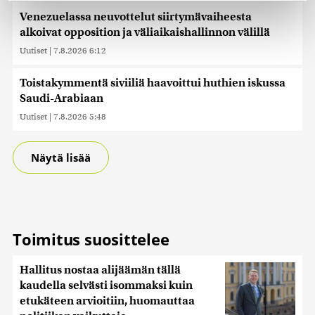
Venezuelassa neuvottelut siirtymävaiheesta
Käytämme evästeitä tarjoamamme sisällön ja mainosten
alkoivat opposition ja väliaikaishallinnon välillä
räätälöimiseen, sosiaalisen median ominaisuuksien
Uutiset
|
7.8.2026 6:12
tukemiseen ja kävijämäärämme analysoimiseen. Lisäksi
jaamme sosiaalisen median, mainosalan ja analytiikka-
Toistakymmentä siviiliä haavoittui huthien iskussa
alan kumppaneillemme tietoja siitä, miten käytät
sivustoamme. Kumppanimme voivat yhdistää näitä
Saudi-Arabiaan
tietoja muihin tietoihin, joita olet antanut heille tai joita on
Uutiset
|
7.8.2026 5:48
kerätty, kun olet käyttänyt heidän palvelujaan. Tietoja
saatetaan myös siirtää ulkomaille.
Näytä lisää
Toimitus suosittelee
Hallitus nostaa alijäämän tällä
kaudella selvästi isommaksi kuin
etukäteen arvioitiin, huomauttaa