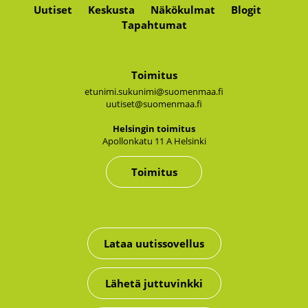
Uutiset
Keskusta
Näkökulmat
Blogit
Tapahtumat
Toimitus
etunimi.sukunimi@suomenmaa.fi
uutiset@suomenmaa.fi
Hel­sin­gin toi­mi­tus
Apol­lon­ka­tu 11 A Hel­sin­ki
Toimitus
Lataa uutissovellus
Lähetä juttuvinkki