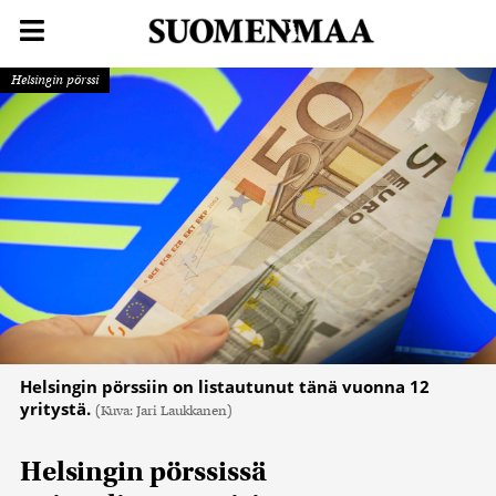
Helsingin pörssi
Helsingin pörssiin on listautunut tänä vuonna 12
yritystä.
(Kuva: Jari Laukkanen)
Helsingin pörssissä