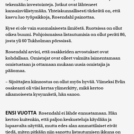
tekemään investointeja. Jotkut ovat lähteneet
kansainvälistymään. Yhteiskunnallisesti tärkeätä on, että
kasvu luo työpaikkoja, Rosendahl painottaa.
Kyse ei ole vain suomalaisesta ilmiöstä. Ruotsissa on ollut
oikea buumi. Pohjoismaissa listautumisia on ollut peräti 86,
josta yli 60 Tukholman pörssissä.
Rosendahl arvioi, että osakkeiden arvostukset ovat
kohdallaan. Omistajat ovat olleet valmiita laimentamaan
omistustaan ja ottamaan mukaan uusia omistajia ja
pääomaa.
– Sijoittajien kiinnostus on ollut myös hyvää. Viimeksi Evlin
osakeanti oli viisi kertaa ylimerkitty, mikä kertoo
aikamoisesta kysynnästä, hän sanoo.
ENSI VUOTTA
Rosendahl ei lähde ennustamaan. Hän
kertoo kuitenkin, että paljon keskusteluja käydään ja
lupaavalta näyttää, mutta edes alan ammattilaiset eivät
tiedä, miten pitkään niin sanottu listautumisen ikkuna on