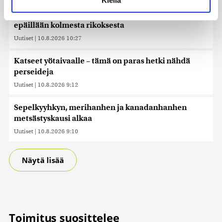
suostumustasi tai peruuttaa sen milloin vain
Mopoilijan Tuusulassa tieltä kiilannutta poliisia
evästeilmoituksessa.
epäillään kolmesta rikoksesta
Käytämme evästeitä tarjoamamme sisällön ja mainosten
Uutiset
|
10.8.2026 10:27
räätälöimiseen, sosiaalisen median ominaisuuksien
tukemiseen ja kävijämäärämme analysoimiseen. Lisäksi
Katseet yötaivaalle – tämä on paras hetki nähdä
jaamme sosiaalisen median, mainosalan ja analytiikka-
perseideja
alan kumppaneillemme tietoja siitä, miten käytät
Uutiset
|
10.8.2026 9:12
sivustoamme. Kumppanimme voivat yhdistää näitä
tietoja muihin tietoihin, joita olet antanut heille tai joita on
Sepelkyyhkyn, merihanhen ja kanadanhanhen
kerätty, kun olet käyttänyt heidän palvelujaan. Tietoja
metsästyskausi alkaa
saatetaan myös siirtää ulkomaille.
Uutiset
|
10.8.2026 9:10
Näytä lisää
Toimitus suosittelee