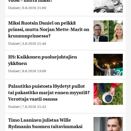
vuosi – mutta miksi?
Uutiset
|
9.8.2026 21:00
Miksi Ruotsin Daniel on pelkkä
prinssi, mutta Norjan Mette-Marit on
kruununprinsessa?
Uutiset
|
3.8.2026 21:46
HS: Kaikkonen puoluejohtajien
ykkönen
Uutiset
|
8.8.2026 13:09
Palautitko puistosta löydetyt pullot
tai pakastitko marjat ennen myyntiä?
Verottaja vaatii osansa
Uutiset
|
7.8.2026 21:42
Timo Laaninen julistaa Wille
Rydmanin Suomen taitavimmaksi