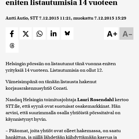
eniten listautumisia 14 vuoteen
Antti Autio, STT
7.12.2015 11:21
, muokattu
7.12.2015 15:29
A+
A–
Helsingin pörssiin on listautunut tänä vuonna eniten
yrityksiä 14 vuoteen. Listautumisia on ollut 12.
Viimeisimpänä on tänään listausta hakenut
korjausrakennusyhtiö Consti.
Nasdaq Helsingin toimitusjohtaja
Lauri Rosendahl
kertoo
STT:lle, että syynä ovat suotuisat osakemarkkinat. Hän
arvioi, että suurimmalla osalla yhtiöistä pörssitaival on
käynnistynyt hyvin.
– Pääomat, joita yhtiöt ovat olleet hakemassa, on saatu
hankittua, ja niillä lähdetään kiihdyttämään kasvua ja