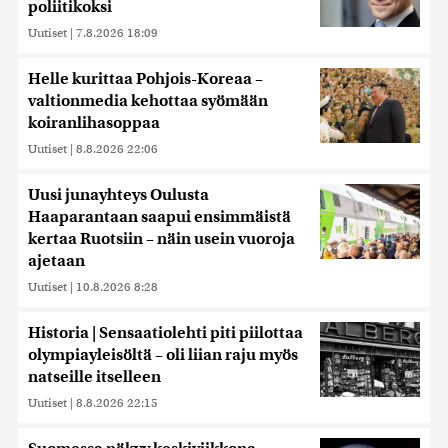
poliitikoksi
Uutiset
|
7.8.2026 18:09
Helle kurittaa Pohjois-Koreaa –
valtionmedia kehottaa syömään
koiranlihasoppaa
Uutiset
|
8.8.2026 22:06
Uusi junayhteys Oulusta
Haaparantaan saapui ensimmäistä
kertaa Ruotsiin – näin usein vuoroja
ajetaan
Uutiset
|
10.8.2026 8:28
Historia | Sensaatiolehti piti piilottaa
olympiayleisöltä – oli liian raju myös
natseille itselleen
Uutiset
|
8.8.2026 22:15