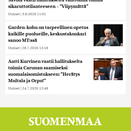
Savola vaatii hallitukselta välittömiä toimia
sikaruttotilanteeseen – ”Viipymättä”
Uutiset
|
3.8.2026 11:01
Garden-kohu on tarpeellinen opetus
kaikille puolueille, keskustakonkari
sanoo MT:ssä
Uutiset
|
28.7.2026 13:18
Antti Kurvinen vaatii hallitukselta
toimia Carunan saamiseksi
suomalaisomistukseen: ”Herätys
Multala ja Orpo!”
Uutiset
|
24.7.2026 12:48