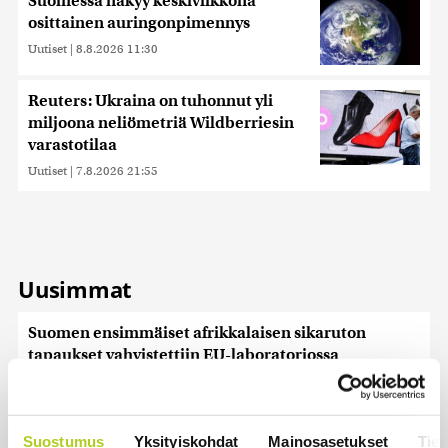
Suomessa näkyy keskiviikkona
osittainen auringonpimennys
Uutiset
|
8.8.2026 11:30
Reuters: Ukraina on tuhonnut yli
miljoona neliömetriä Wildberriesin
varastotilaa
Uutiset
|
7.8.2026 21:55
Uusimmat
Suomen ensimmäiset afrikkalaisen sikaruton
tapaukset vahvistettiin EU-laboratoriossa
Uutiset
|
10.8.2026 13:52
Kesän kohu kirvoitti kuukauden sanan
Suostumus
Yksityiskohdat
Mainosasetukset
Tiet