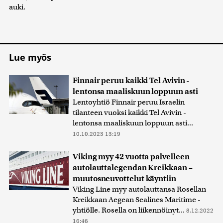
auki.
Lue myös
Finnair peruu kaikki Tel Avivin -
lentonsa maaliskuun loppuun asti
Lentoyhtiö Finnair peruu Israelin
tilanteen vuoksi kaikki Tel Avivin -
lentonsa maaliskuun loppuun asti...
10.10.2023 13:19
Viking myy 42 vuotta palvelleen
autolauttalegendan Kreikkaan –
muutosneuvottelut käyntiin
Viking Line myy autolauttansa Rosellan
Kreikkaan Aegean Sealines Maritime -
yhtiölle. Rosella on liikennöinyt...
8.12.2022
16:46