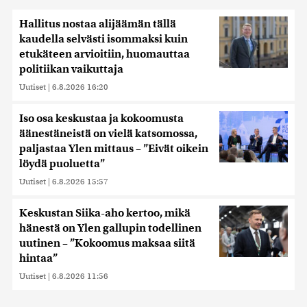
Hallitus nostaa alijäämän tällä
kaudella selvästi isommaksi kuin
etukäteen arvioitiin, huomauttaa
politiikan vaikuttaja
Uutiset
|
6.8.2026 16:20
Iso osa keskustaa ja kokoomusta
äänestäneistä on vielä katsomossa,
paljastaa Ylen mittaus – ”Eivät oikein
löydä puoluetta”
Uutiset
|
6.8.2026 15:57
Keskustan Siika-aho kertoo, mikä
hänestä on Ylen gallupin todellinen
uutinen – ”Kokoomus maksaa siitä
hintaa”
Uutiset
|
6.8.2026 11:56