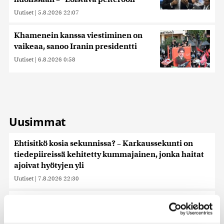
Uutiset
|
5.8.2026 22:07
Khamenein kanssa viestiminen on
vaikeaa, sanoo Iranin presidentti
Uutiset
|
6.8.2026 0:58
Uusimmat
Ehtisitkö kosia sekunnissa? – Karkaussekunti on
tiedepiireissä kehitetty kummajainen, jonka haitat
ajoivat hyötyjen yli
Uutiset
|
7.8.2026 22:30
Reuters: Ukraina on tuhonnut yli miljoona
neliömetriä Wildberriesin varastotilaa