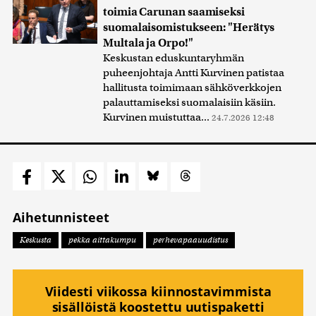
toimia Carunan saamiseksi
suomalaisomistukseen: "Herätys
Multala ja Orpo!"
Keskustan eduskuntaryhmän
puheenjohtaja Antti Kurvinen patistaa
hallitusta toimimaan sähköverkkojen
palauttamiseksi suomalaisiin käsiin.
Kurvinen muistuttaa...
24.7.2026 12:48
Aihetunnisteet
Keskusta
pekka aittakumpu
perhevapaauudistus
Viidesti viikossa kiinnostavimmista
sisällöistä koostettu uutispaketti