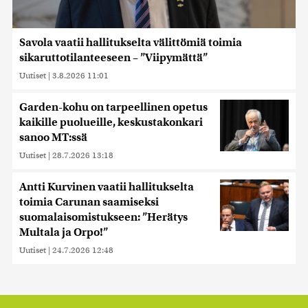
Savola vaatii hallitukselta välittömiä toimia
sikaruttotilanteeseen – ”Viipymättä”
Uutiset
|
3.8.2026 11:01
Garden-kohu on tarpeellinen opetus
kaikille puolueille, keskustakonkari
sanoo MT:ssä
Uutiset
|
28.7.2026 13:18
Antti Kurvinen vaatii hallitukselta
toimia Carunan saamiseksi
suomalaisomistukseen: ”Herätys
Multala ja Orpo!”
Uutiset
|
24.7.2026 12:48