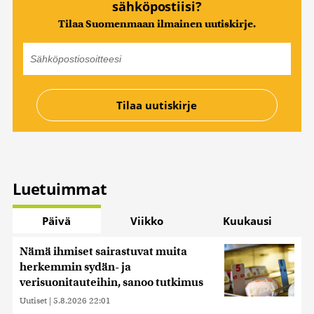
sähköpostiisi?
Tilaa Suomenmaan ilmainen uutiskirje.
Luetuimmat
Päivä
Viikko
Kuukausi
Nämä ihmiset sairastuvat muita
herkemmin sydän- ja
verisuonitauteihin, sanoo tutkimus
Uutiset
|
5.8.2026 22:01