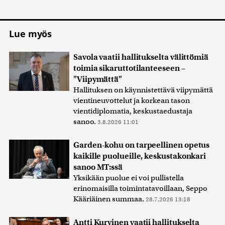
Lue myös
Savola vaatii hallitukselta välittömiä
toimia sikaruttotilanteeseen –
"Viipymättä"
Hallituksen on käynnistettävä viipymättä
vientineuvottelut ja korkean tason
vientidiplomatia, keskustaedustaja
sanoo.
3.8.2026 11:01
Garden-kohu on tarpeellinen opetus
kaikille puolueille, keskustakonkari
sanoo MT:ssä
Yksikään puolue ei voi pullistella
erinomaisilla toimintatavoillaan, Seppo
Kääriäinen summaa.
28.7.2026 13:18
Antti Kurvinen vaatii hallitukselta