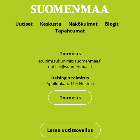
Uutiset
Keskusta
Näkökulmat
Blogit
Tapahtumat
Toimitus
etunimi.sukunimi@suomenmaa.fi
uutiset@suomenmaa.fi
Hel­sin­gin toi­mi­tus
Apol­lon­ka­tu 11 A Hel­sin­ki
Toimitus
Lataa uutissovellus