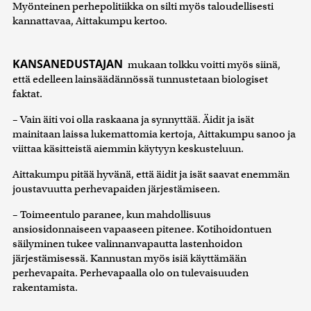
Myönteinen perhepolitiikka on silti myös taloudellisesti
kannattavaa, Aittakumpu kertoo.
KANSANEDUSTAJAN
mukaan tolkku voitti myös siinä,
että edelleen lainsäädännössä tunnustetaan biologiset
faktat.
– Vain äiti voi olla raskaana ja synnyttää. Äidit ja isät
mainitaan laissa lukemattomia kertoja, Aittakumpu sanoo ja
viittaa käsitteistä aiemmin käytyyn keskusteluun.
Aittakumpu pitää hyvänä, että äidit ja isät saavat enemmän
joustavuutta perhevapaiden järjestämiseen.
– Toimeentulo paranee, kun mahdollisuus
ansiosidonnaiseen vapaaseen pitenee. Kotihoidontuen
säilyminen tukee valinnanvapautta lastenhoidon
järjestämisessä. Kannustan myös isiä käyttämään
perhevapaita. Perhevapaalla olo on tulevaisuuden
rakentamista.