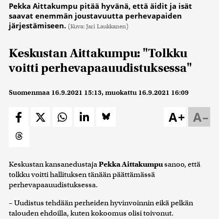
Pekka Aittakumpu pitää hyvänä, että äidit ja isät
saavat enemmän joustavuutta perhevapaiden
järjestämiseen.
(Kuva: Jari Laukkanen)
Keskustan Aittakumpu: "Tolkku
voitti perhevapaauudistuksessa"
Suomenmaa
16.9.2021 15:13
, muokattu
16.9.2021 16:09
A+
A–
Keskustan kansanedustaja
Pekka Aittakumpu
sanoo, että
tolkku voitti hallituksen tänään päättämässä
perhevapaauudistuksessa.
– Uudistus tehdään perheiden hyvinvoinnin eikä pelkän
talouden ehdoilla, kuten kokoomus olisi toivonut.