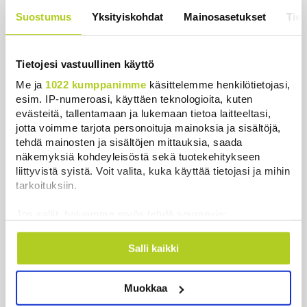
Uutiset
|
7.8.2026 21:55
Suostumus
Yksityiskohdat
Mainosasetukset
Tiet
Palautitko puistosta löydetyt pullot tai pakastitko
marjat ennen myyntiä? Verottaja vaatii osansa
Tietojesi vastuullinen käyttö
Uutiset
|
7.8.2026 21:42
Me ja
1022 kumppanimme
käsittelemme henkilötietojasi,
Timo Laaninen julistaa Wille Rydmanin Suomen
esim. IP-numeroasi, käyttäen teknologioita, kuten
taitavimmaksi poliitikoksi
evästeitä, tallentamaan ja lukemaan tietoa laitteeltasi,
jotta voimme tarjota personoituja mainoksia ja sisältöjä,
Uutiset
|
7.8.2026 18:09
tehdä mainosten ja sisältöjen mittauksia, saada
näkemyksiä kohdeyleisöstä sekä tuotekehitykseen
Espanja uhkaa Italiaa vastatoimilla
liittyvistä syistä. Voit valita, kuka käyttää tietojasi ja mihin
Uutiset
|
7.8.2026 16:55
tarkoituksiin.
Sianlihaa voi jälleen viedä Etelä-Koreaan ja Uuteen-
Jos sallit, haluamme myös tehdä seuraavia:
Seelantiin
Kerätä tietoja maantieteellisestä sijainnistasi,
Uutiset
|
7.8.2026 16:44
mahdollisesti muutaman metrin tarkkuudella
Salli kaikki
Tunnistaa laitteesi skannaamalla sen
ominaispiirteitä aktiivisesti (sormenjäljen
Järjestöt vastustavat karhun kiintiömetsästystä –
Muokkaa
muodostaminen)
poliisi vetoaa kansalaisten turvallisuuteen
Lue lisää siitä, miten henkilötietojasi käsitellään ja miten