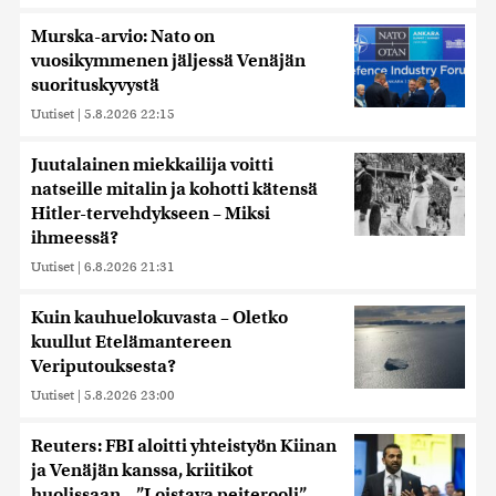
Murska-arvio: Nato on
vuosikymmenen jäljessä Venäjän
suorituskyvystä
Uutiset
|
5.8.2026 22:15
Juutalainen miekkailija voitti
natseille mitalin ja kohotti kätensä
Hitler-tervehdykseen – Miksi
ihmeessä?
Uutiset
|
6.8.2026 21:31
Kuin kauhuelokuvasta – Oletko
kuullut Etelämantereen
Veriputouksesta?
Uutiset
|
5.8.2026 23:00
Reuters: FBI aloitti yhteistyön Kiinan
ja Venäjän kanssa, kriitikot
huolissaan – ”Loistava peiterooli”