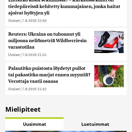
Ehtisitkö kosia sekunnissa? – Karkaussekunti on
tiedepiireissä kehitetty kummajainen, jonka haitat
ajoivat hyötyjen yli
Uutiset
|
7.8.2026 22:30
Reuters: Ukraina on tuhonnut yli
miljoona neliömetriä Wildberriesin
varastotilaa
Uutiset
|
7.8.2026 21:55
Palautitko puistosta löydetyt pullot
tai pakastitko marjat ennen myyntiä?
Verottaja vaatii osansa
Uutiset
|
7.8.2026 21:42
Mielipiteet
Uusimmat
Luetuimmat