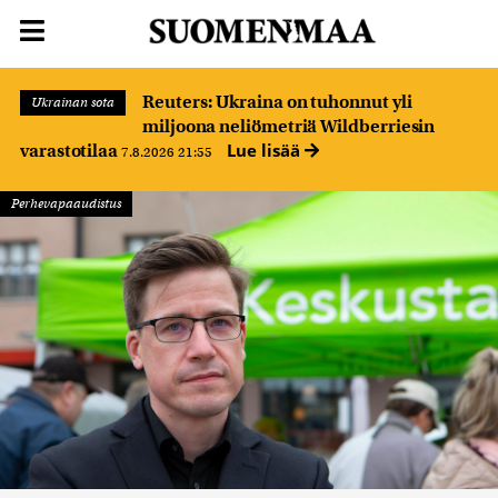
Reuters: Ukraina on tuhonnut yli
Ukrainan sota
miljoona neliömetriä Wildberriesin
Lue lisää
varastotilaa
7.8.2026 21:55
Perhevapaaudistus