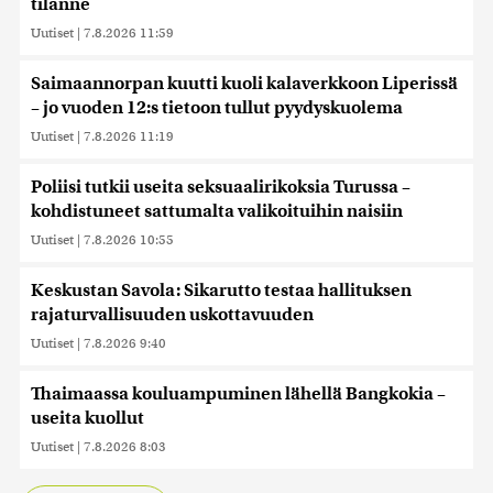
tilanne
Uutiset
|
7.8.2026 11:59
Saimaannorpan kuutti kuoli kalaverkkoon Liperissä
– jo vuoden 12:s tietoon tullut pyydyskuolema
Uutiset
|
7.8.2026 11:19
Poliisi tutkii useita seksuaalirikoksia Turussa –
kohdistuneet sattumalta valikoituihin naisiin
Uutiset
|
7.8.2026 10:55
Keskustan Savola: Sikarutto testaa hallituksen
rajaturvallisuuden uskottavuuden
Uutiset
|
7.8.2026 9:40
Thaimaassa kouluampuminen lähellä Bangkokia –
useita kuollut
Uutiset
|
7.8.2026 8:03