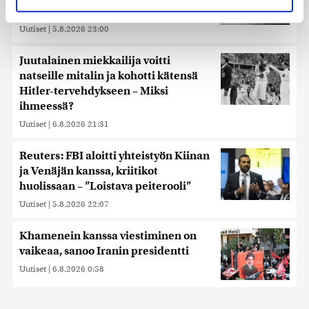
suostumustasi tai peruuttaa sen milloin vain
Veriputouksesta?
evästeilmoituksessa.
Uutiset
|
5.8.2026 23:00
Käytämme evästeitä tarjoamamme sisällön ja mainosten
räätälöimiseen, sosiaalisen median ominaisuuksien
Juutalainen miekkailija voitti
tukemiseen ja kävijämäärämme analysoimiseen. Lisäksi
natseille mitalin ja kohotti kätensä
jaamme sosiaalisen median, mainosalan ja analytiikka-
Hitler-tervehdykseen – Miksi
alan kumppaneillemme tietoja siitä, miten käytät
ihmeessä?
sivustoamme. Kumppanimme voivat yhdistää näitä
Uutiset
|
6.8.2026 21:31
tietoja muihin tietoihin, joita olet antanut heille tai joita on
kerätty, kun olet käyttänyt heidän palvelujaan. Tietoja
Reuters: FBI aloitti yhteistyön Kiinan
saatetaan myös siirtää ulkomaille.
ja Venäjän kanssa, kriitikot
huolissaan – ”Loistava peiterooli”
Uutiset
|
5.8.2026 22:07
Khamenein kanssa viestiminen on
vaikeaa, sanoo Iranin presidentti
Uutiset
|
6.8.2026 0:58