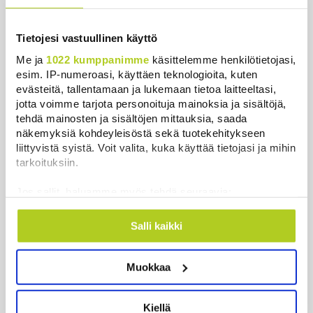
hintaa”
Uutiset
|
6.8.2026 11:56
Tietojesi vastuullinen käyttö
Me ja
1022 kumppanimme
käsittelemme henkilötietojasi,
Harva tajusi Hitlerin olympialaisissa,
esim. IP-numeroasi, käyttäen teknologioita, kuten
mitä pinnan alla kyti
evästeitä, tallentamaan ja lukemaan tietoa laitteeltasi,
Uutiset
|
5.8.2026 21:41
jotta voimme tarjota personoituja mainoksia ja sisältöjä,
tehdä mainosten ja sisältöjen mittauksia, saada
Murska-arvio: Nato on
näkemyksiä kohdeyleisöstä sekä tuotekehitykseen
vuosikymmenen jäljessä Venäjän
liittyvistä syistä. Voit valita, kuka käyttää tietojasi ja mihin
suorituskyvystä
tarkoituksiin.
Uutiset
|
5.8.2026 22:15
Jos sallit, haluamme myös tehdä seuraavia:
Kerätä tietoja maantieteellisestä sijainnistasi,
Miksi Ruotsin Daniel on pelkkä
mahdollisesti muutaman metrin tarkkuudella
Salli kaikki
prinssi, mutta Norjan Mette-Marit on
Tunnistaa laitteesi skannaamalla sen
kruununprinsessa?
ominaispiirteitä aktiivisesti (sormenjäljen
Uutiset
|
3.8.2026 21:46
Muokkaa
muodostaminen)
Lue lisää siitä, miten henkilötietojasi käsitellään ja miten
Kuin kauhuelokuvasta – Oletko
voit määrittää asetuksesi
tiedot-osiossa
. Voit muuttaa
Kiellä
kuullut Etelämantereen