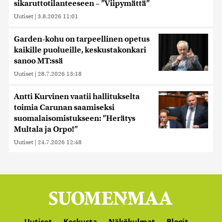
sikaruttotilanteeseen – ”Viipymättä”
Uutiset
|
3.8.2026 11:01
Garden-kohu on tarpeellinen opetus
kaikille puolueille, keskustakonkari
sanoo MT:ssä
Uutiset
|
28.7.2026 13:18
Antti Kurvinen vaatii hallitukselta
toimia Carunan saamiseksi
suomalaisomistukseen: ”Herätys
Multala ja Orpo!”
Uutiset
|
24.7.2026 12:48
Uutiset
Keskusta
Näkökulmat
Blogit