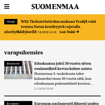
WSJ: Tiedustelutiedon mukaan Venäjä voisi
Venäjä
testata Naton kestävyyttä rajatulla
Lue lisää
aluehyökkäyksellä
7.8.2026 14:16
varapuhemies
Eduskuntaa johti 30 vuotta sitten
Eduskunta
ensimmäistä kertaa kolme naista
Huomenna 3. toukokuuta tulee
kuluneeksi tasan 30 vuotta siitä, kun
eduskunnan puhemiehistö koostui...
2.5.2026 20:30
Euroopan parlamentti äänesti uuden
Euroopan