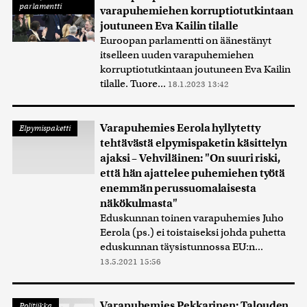
parlamentti
varapuhemiehen korruptiotutkintaan
joutuneen Eva Kailin tilalle
Euroopan parlamentti on äänestänyt
itselleen uuden varapuhemiehen
korruptiotutkintaan joutuneen Eva Kailin
tilalle. Tuore...
18.1.2023 13:42
Varapuhemies Eerola hyllytetty
Elpymispaketti
tehtävästä elpymispaketin käsittelyn
ajaksi – Vehviläinen: "On suuri riski,
että hän ajattelee puhemiehen työtä
enemmän perussuomalaisesta
näkökulmasta"
Eduskunnan toinen varapuhemies Juho
Eerola (ps.) ei toistaiseksi johda puhetta
eduskunnan täysistunnossa EU:n...
13.5.2021 15:56
Varapuhemies Pekkarinen: Talouden
Politiikka