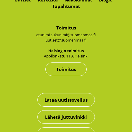
Tapahtumat
Toimitus
etunimi.sukunimi@suomenmaa.fi
uutiset@suomenmaa.fi
Hel­sin­gin toi­mi­tus
Apol­lon­ka­tu 11 A Hel­sin­ki
Toimitus
Lataa uutissovellus
Lähetä juttuvinkki