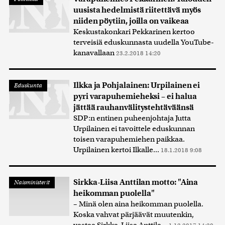
uusista hedelmistä riitettävä myös
niiden pöytiin, joilla on vaikeaa
Keskustakonkari Pekkarinen kertoo
terveisiä eduskunnasta uudella YouTube-
kanavallaan
23.2.2018 14:20
Ilkka ja Pohjalainen: Urpilainen ei
Eduskunta
pyri varapuhemieheksi – ei halua
jättää rauhanvälitystehtäväänsä
SDP:n entinen puheenjohtaja Jutta
Urpilainen ei tavoittele eduskunnan
toisen varapuhemiehen paikkaa.
Urpilainen kertoi Ilkalle...
18.1.2018 9:08
Sirkka-Liisa Anttilan motto: "Aina
Naisministerit
heikomman puolella"
– Minä olen aina heikomman puolella.
Koska vahvat pärjäävät muutenkin,