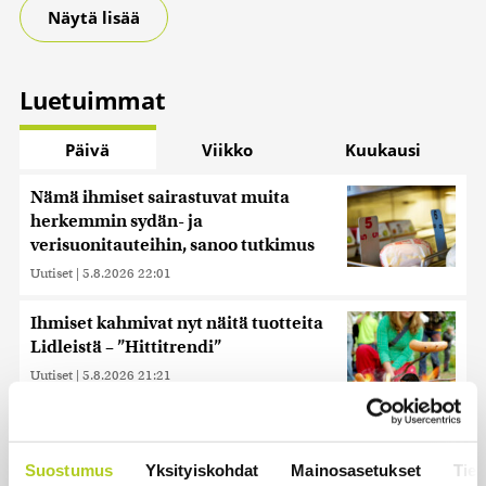
Näytä lisää
Luetuimmat
Päivä
Viikko
Kuukausi
Nämä ihmiset sairastuvat muita
herkemmin sydän- ja
verisuonitauteihin, sanoo tutkimus
Uutiset
|
5.8.2026 22:01
Ihmiset kahmivat nyt näitä tuotteita
Lidleistä – ”Hittitrendi”
Uutiset
|
5.8.2026 21:21
Keskustan Siika-aho kertoo, mikä
hänestä on Ylen gallupin todellinen
Suostumus
Yksityiskohdat
Mainosasetukset
Tiet
uutinen – ”Kokoomus maksaa siitä