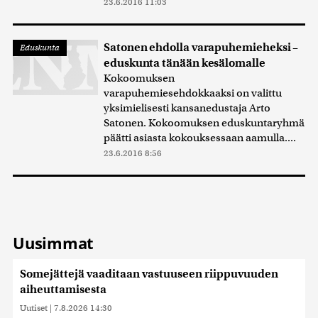
23.6.2016 11:03
Satonen ehdolla varapuhemieheksi –
Eduskunta
eduskunta tänään kesälomalle
Kokoomuksen
varapuhemiesehdokkaaksi on valittu
yksimielisesti kansanedustaja Arto
Satonen. Kokoomuksen eduskuntaryhmä
päätti asiasta kokouksessaan aamulla....
23.6.2016 8:56
Uusimmat
Somejättejä vaaditaan vastuuseen riippuvuuden
aiheuttamisesta
Uutiset
|
7.8.2026 14:30