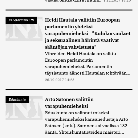
vastaa Sirkka-Liisa Anttila...
1.12.2017 14:20
Heidi Hautala valittiin Euroopan
EU-parlamentti
parlamentin yhdeksi
varapuhemieheksi – "Kulukorvaukset
ja seksuaalinen häirintä vaativat
sääntöjen vahvistusta"
Vihreiden Heidi Hautala on valittu
Euroopan parlamentin
varapuhemieheksi. Parlamentin
täysistunto äänesti Hautalan tehtävään...
26.10.2017 14:28
Arto Satonen valittiin
Eduskunta
varapuhemieheksi
Eduskunta on valinnut toiseksi
varapuhemieheksi kansanedustaja Arto
Satosen (kok.). Satonen sai vaalissa 132
ääntä. Yhteiskuntatieteiden maisteri...