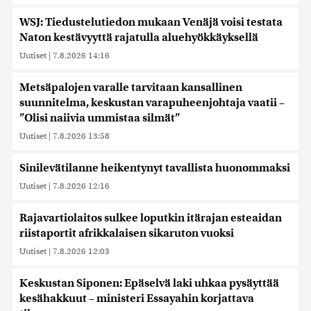
WSJ: Tiedustelutiedon mukaan Venäjä voisi testata
Naton kestävyyttä rajatulla aluehyökkäyksellä
Uutiset
|
7.8.2026 14:16
Metsäpalojen varalle tarvitaan kansallinen
suunnitelma, keskustan varapuheenjohtaja vaatii –
”Olisi naiivia ummistaa silmät”
Uutiset
|
7.8.2026 13:58
Sinilevätilanne heikentynyt tavallista huonommaksi
Uutiset
|
7.8.2026 12:16
Rajavartiolaitos sulkee loputkin itärajan esteaidan
riistaportit afrikkalaisen sikaruton vuoksi
Uutiset
|
7.8.2026 12:03
Keskustan Siponen: Epäselvä laki uhkaa pysäyttää
kesähakkuut – ministeri Essayahin korjattava