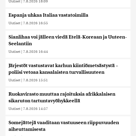
Uutiset
|
7.8.2026 18:09
Espanja uhkaa Italiaa vastatoimilla
Uutiset
|
7.8.2026 16:55
Sianlihaa voi jälleen viedä Etelä-Koreaan ja Uuteen-
Seelantiin
Uutiset
|
7.8.2026 16:44
Järjestöt vastustavat karhun kiintiömetsästystä –
poliisi vetoaa kansalaisten turvallisuuteen
Uutiset
|
7.8.2026 15:51
Ruokavirasto muuttaa rajoituksia afrikkalaisen
sikaruton tartuntavyöhykkeellä
Uutiset
|
7.8.2026 14:57
Somejättejä vaaditaan vastuuseen riippuvuuden
aiheuttamisesta