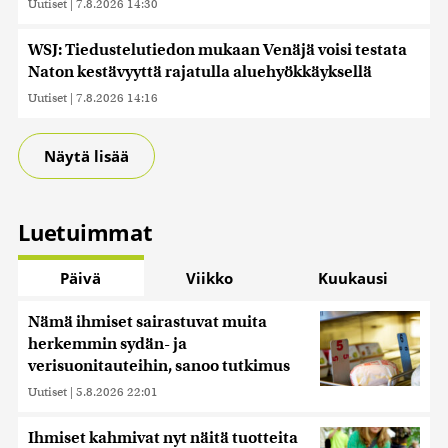
Uutiset
|
7.8.2026 14:30
WSJ: Tiedustelutiedon mukaan Venäjä voisi testata
Naton kestävyyttä rajatulla aluehyökkäyksellä
Uutiset
|
7.8.2026 14:16
Näytä lisää
Luetuimmat
Päivä
Viikko
Kuukausi
Nämä ihmiset sairastuvat muita
herkemmin sydän- ja
verisuonitauteihin, sanoo tutkimus
Uutiset
|
5.8.2026 22:01
Ihmiset kahmivat nyt näitä tuotteita