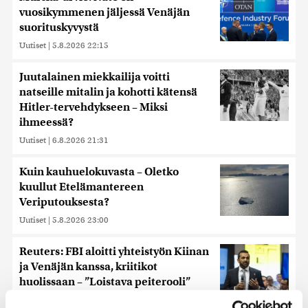
vuosikymmenen jäljessä Venäjän
suorituskyvystä
Uutiset
|
5.8.2026 22:15
Juutalainen miekkailija voitti
natseille mitalin ja kohotti kätensä
Hitler-tervehdykseen – Miksi
ihmeessä?
Uutiset
|
6.8.2026 21:31
Kuin kauhuelokuvasta – Oletko
kuullut Etelämantereen
Veriputouksesta?
Uutiset
|
5.8.2026 23:00
Reuters: FBI aloitti yhteistyön Kiinan
ja Venäjän kanssa, kriitikot
huolissaan – ”Loistava peiterooli”
Uutiset
|
5.8.2026 22:07