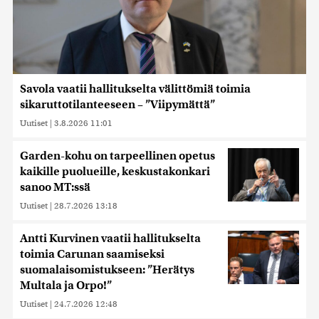
Savola vaatii hallitukselta välittömiä toimia
sikaruttotilanteeseen – ”Viipymättä”
Uutiset
|
3.8.2026 11:01
Garden-kohu on tarpeellinen opetus
kaikille puolueille, keskustakonkari
sanoo MT:ssä
Uutiset
|
28.7.2026 13:18
Antti Kurvinen vaatii hallitukselta
toimia Carunan saamiseksi
suomalaisomistukseen: ”Herätys
Multala ja Orpo!”
Uutiset
|
24.7.2026 12:48