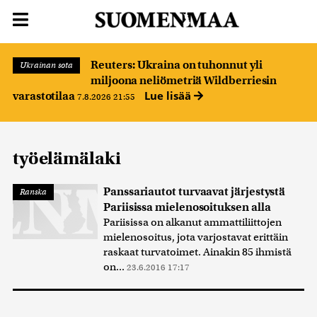
Reuters: Ukraina on tuhonnut yli
Ukrainan sota
miljoona neliömetriä Wildberriesin
Lue lisää
varastotilaa
7.8.2026 21:55
työelämälaki
Panssariautot turvaavat järjestystä
Ranska
Pariisissa mielenosoituksen alla
Pariisissa on alkanut ammattiliittojen
mielenosoitus, jota varjostavat erittäin
raskaat turvatoimet. Ainakin 85 ihmistä
on...
23.6.2016 17:17