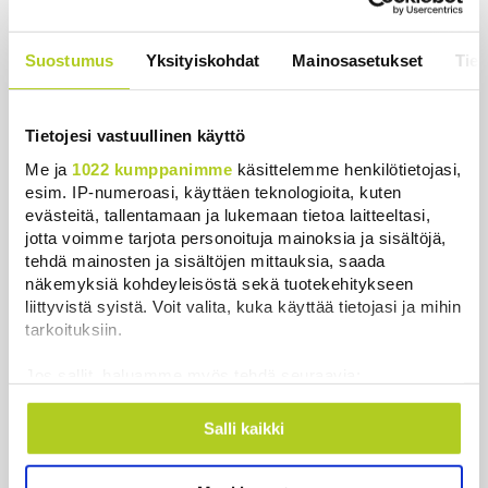
Khamenein kanssa viestiminen on
vaikeaa, sanoo Iranin presidentti
Suostumus
Yksityiskohdat
Mainosasetukset
Tiet
Uutiset
|
6.8.2026 0:58
Tietojesi vastuullinen käyttö
Me ja
1022 kumppanimme
käsittelemme henkilötietojasi,
esim. IP-numeroasi, käyttäen teknologioita, kuten
evästeitä, tallentamaan ja lukemaan tietoa laitteeltasi,
Uutiset
jotta voimme tarjota personoituja mainoksia ja sisältöjä,
tehdä mainosten ja sisältöjen mittauksia, saada
Uusimmat
Luetuimmat
näkemyksiä kohdeyleisöstä sekä tuotekehitykseen
liittyvistä syistä. Voit valita, kuka käyttää tietojasi ja mihin
tarkoituksiin.
Jos sallit, haluamme myös tehdä seuraavia:
Kerätä tietoja maantieteellisestä sijainnistasi,
mahdollisesti muutaman metrin tarkkuudella
Salli kaikki
Tunnistaa laitteesi skannaamalla sen
ominaispiirteitä aktiivisesti (sormenjäljen