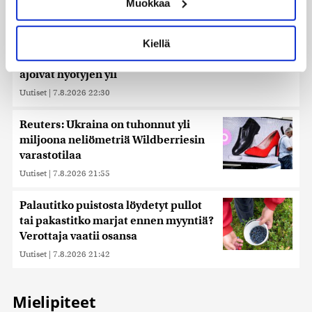
Muokkaa
muodostaminen)
Lue lisää siitä, miten henkilötietojasi käsitellään ja miten
voit määrittää asetuksesi
tiedot-osiossa
. Voit muuttaa
Ehtisitkö kosia sekunnissa? – Karkaussekunti on
Kiellä
suostumustasi tai peruuttaa sen milloin vain
tiedepiireissä kehitetty kummajainen, jonka haitat
evästeilmoituksessa.
ajoivat hyötyjen yli
Uutiset
|
7.8.2026 22:30
Käytämme evästeitä tarjoamamme sisällön ja mainosten
räätälöimiseen, sosiaalisen median ominaisuuksien
tukemiseen ja kävijämäärämme analysoimiseen. Lisäksi
Reuters: Ukraina on tuhonnut yli
jaamme sosiaalisen median, mainosalan ja analytiikka-
miljoona neliömetriä Wildberriesin
alan kumppaneillemme tietoja siitä, miten käytät
varastotilaa
sivustoamme. Kumppanimme voivat yhdistää näitä
Uutiset
|
7.8.2026 21:55
tietoja muihin tietoihin, joita olet antanut heille tai joita on
kerätty, kun olet käyttänyt heidän palvelujaan. Tietoja
Palautitko puistosta löydetyt pullot
saatetaan myös siirtää ulkomaille.
tai pakastitko marjat ennen myyntiä?
Verottaja vaatii osansa
Uutiset
|
7.8.2026 21:42
Mielipiteet