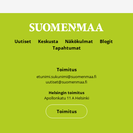
Uutiset
Keskusta
Näkökulmat
Blogit
Tapahtumat
Toimitus
etunimi.sukunimi@suomenmaa.fi
uutiset@suomenmaa.fi
Hel­sin­gin toi­mi­tus
Apol­lon­ka­tu 11 A Hel­sin­ki
Toimitus