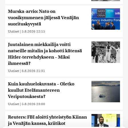
Murska-arvio: Nato on
vuosikymmenen jäljessä Venäjän
suorituskyvystä
Uutiset
|
5.8.2026 22:15
Juutalainen miekkailija voitti
natseille mitalin ja kohotti kätensä
Hitler-tervehdykseen – Miksi
ihmeessä?
Uutiset
|
6.8.2026 21:31
Kuin kauhuelokuvasta – Oletko
kuullut Etelämantereen
Veriputouksesta?
Uutiset
|
5.8.2026 23:00
Reuters: FBI aloitti yhteistyön Kiinan
ja Venäjän kanssa, kriitikot