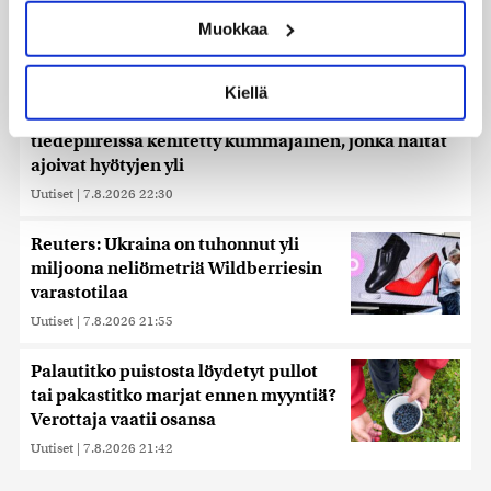
ominaispiirteitä aktiivisesti (sormenjäljen
Muokkaa
muodostaminen)
Lue lisää siitä, miten henkilötietojasi käsitellään ja miten
voit määrittää asetuksesi
tiedot-osiossa
. Voit muuttaa
Kiellä
suostumustasi tai peruuttaa sen milloin vain
Ehtisitkö kosia sekunnissa? – Karkaussekunti on
evästeilmoituksessa.
tiedepiireissä kehitetty kummajainen, jonka haitat
ajoivat hyötyjen yli
Käytämme evästeitä tarjoamamme sisällön ja mainosten
räätälöimiseen, sosiaalisen median ominaisuuksien
Uutiset
|
7.8.2026 22:30
tukemiseen ja kävijämäärämme analysoimiseen. Lisäksi
jaamme sosiaalisen median, mainosalan ja analytiikka-
Reuters: Ukraina on tuhonnut yli
alan kumppaneillemme tietoja siitä, miten käytät
miljoona neliömetriä Wildberriesin
sivustoamme. Kumppanimme voivat yhdistää näitä
varastotilaa
tietoja muihin tietoihin, joita olet antanut heille tai joita on
Uutiset
|
7.8.2026 21:55
kerätty, kun olet käyttänyt heidän palvelujaan. Tietoja
saatetaan myös siirtää ulkomaille.
Palautitko puistosta löydetyt pullot
tai pakastitko marjat ennen myyntiä?
Verottaja vaatii osansa
Uutiset
|
7.8.2026 21:42