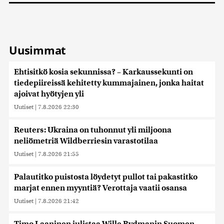
Uusimmat
Ehtisitkö kosia sekunnissa? – Karkaussekunti on
tiedepiireissä kehitetty kummajainen, jonka haitat
ajoivat hyötyjen yli
Uutiset
|
7.8.2026 22:30
Reuters: Ukraina on tuhonnut yli miljoona
neliömetriä Wildberriesin varastotilaa
Uutiset
|
7.8.2026 21:55
Palautitko puistosta löydetyt pullot tai pakastitko
marjat ennen myyntiä? Verottaja vaatii osansa
Uutiset
|
7.8.2026 21:42