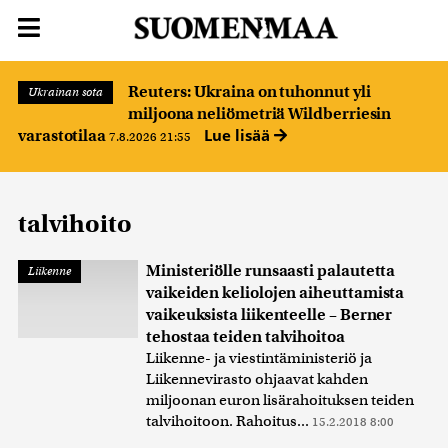
Reuters: Ukraina on tuhonnut yli
Ukrainan sota
miljoona neliömetriä Wildberriesin
Lue lisää
varastotilaa
7.8.2026 21:55
talvihoito
Ministeriölle runsaasti palautetta
Liikenne
vaikeiden keliolojen aiheuttamista
vaikeuksista liikenteelle – Berner
tehostaa teiden talvihoitoa
Liikenne- ja viestintäministeriö ja
Liikennevirasto ohjaavat kahden
miljoonan euron lisärahoituksen teiden
talvihoitoon. Rahoitus...
15.2.2018 8:00