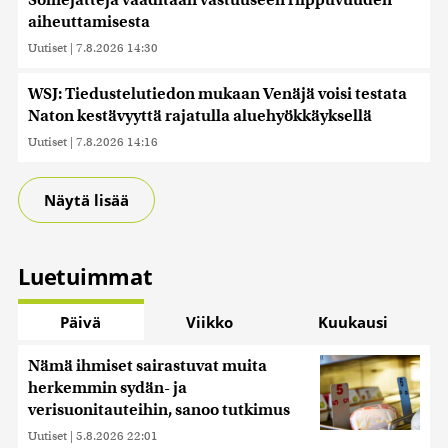
Somejättejä vaaditaan vastuuseen riippuvuuden
aiheuttamisesta
Uutiset
|
7.8.2026 14:30
WSJ: Tiedustelutiedon mukaan Venäjä voisi testata
Naton kestävyyttä rajatulla aluehyökkäyksellä
Uutiset
|
7.8.2026 14:16
Näytä lisää
Luetuimmat
Päivä
Viikko
Kuukausi
Nämä ihmiset sairastuvat muita
herkemmin sydän- ja
verisuonitauteihin, sanoo tutkimus
Uutiset
|
5.8.2026 22:01