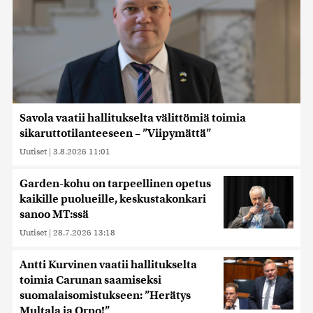
Savola vaatii hallitukselta välittömiä toimia
sikaruttotilanteeseen – ”Viipymättä”
Uutiset
|
3.8.2026 11:01
Garden-kohu on tarpeellinen opetus
kaikille puolueille, keskustakonkari
sanoo MT:ssä
Uutiset
|
28.7.2026 13:18
Antti Kurvinen vaatii hallitukselta
toimia Carunan saamiseksi
suomalaisomistukseen: ”Herätys
Multala ja Orpo!”