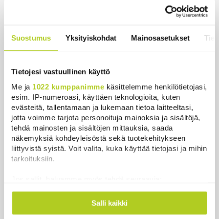
huolissaan – ”Loistava peiterooli”
Uutiset
|
5.8.2026 22:07
Khamenein kanssa viestiminen on
Suostumus
Yksityiskohdat
Mainosasetukset
Tiet
vaikeaa, sanoo Iranin presidentti
Uutiset
|
6.8.2026 0:58
Tietojesi vastuullinen käyttö
Me ja
1022 kumppanimme
käsittelemme henkilötietojasi,
esim. IP-numeroasi, käyttäen teknologioita, kuten
evästeitä, tallentamaan ja lukemaan tietoa laitteeltasi,
jotta voimme tarjota personoituja mainoksia ja sisältöjä,
Uutiset
tehdä mainosten ja sisältöjen mittauksia, saada
näkemyksiä kohdeyleisöstä sekä tuotekehitykseen
Uusimmat
Luetuimmat
liittyvistä syistä. Voit valita, kuka käyttää tietojasi ja mihin
tarkoituksiin.
Jos sallit, haluamme myös tehdä seuraavia:
Kerätä tietoja maantieteellisestä sijainnistasi,
mahdollisesti muutaman metrin tarkkuudella
Salli kaikki
Tunnistaa laitteesi skannaamalla sen