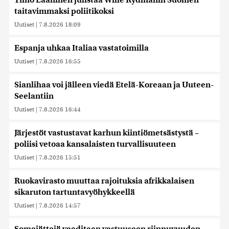
Timo Laaninen julistaa Wille Rydmanin Suomen
taitavimmaksi poliitikoksi
Uutiset
|
7.8.2026 18:09
Espanja uhkaa Italiaa vastatoimilla
Uutiset
|
7.8.2026 16:55
Sianlihaa voi jälleen viedä Etelä-Koreaan ja Uuteen-
Seelantiin
Uutiset
|
7.8.2026 16:44
Järjestöt vastustavat karhun kiintiömetsästystä –
poliisi vetoaa kansalaisten turvallisuuteen
Uutiset
|
7.8.2026 15:51
Ruokavirasto muuttaa rajoituksia afrikkalaisen
sikaruton tartuntavyöhykkeellä
Uutiset
|
7.8.2026 14:57