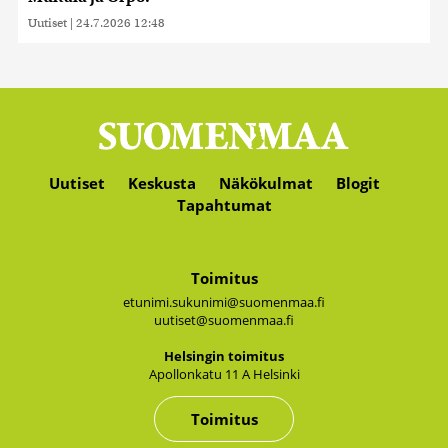
Uutiset
|
24.7.2026 12:48
Uutiset
Keskusta
Näkökulmat
Blogit
Tapahtumat
Toimitus
etunimi.sukunimi@suomenmaa.fi
uutiset@suomenmaa.fi
Hel­sin­gin toi­mi­tus
Apol­lon­ka­tu 11 A Hel­sin­ki
Toimitus