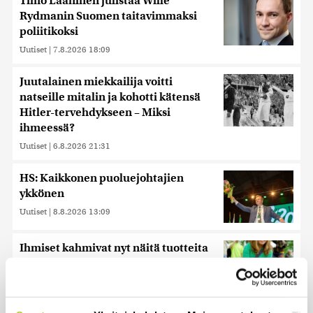
Timo Laaninen julistaa Wille
Rydmanin Suomen taitavimmaksi
poliitikoksi
Uutiset
|
7.8.2026 18:09
Juutalainen miekkailija voitti
natseille mitalin ja kohotti kätensä
Hitler-tervehdykseen – Miksi
ihmeessä?
Uutiset
|
6.8.2026 21:31
HS: Kaikkonen puoluejohtajien
ykkönen
Uutiset
|
8.8.2026 13:09
Ihmiset kahmivat nyt näitä tuotteita
Lidleistä – ”Hittitrendi”
Uutiset
|
5.8.2026 21:21