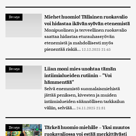
Miehet huomio! Tällainen ruokavalio
Terveys
voi hidastaa ikävän syövän etenemistä
Monipuolinen ja terveellinen ruokavalio
saattaa hidastaa eturauhassyövän
etenemistä ja mahdollisesti myös
pienentää riskiä...
12.12.2025 21:45
Liian moni mies unohtaa tämän
Terveys
intiimialueiden rutiinin – "Voi
hämmentää"
Selvä enemmistö suomalaismiehistä
jättää peniksen, kivesten ja muiden
intiimialueiden säännöllisen tarkkailun
väliin, selviää...
24.11.2025 21:31
Tärkeä huomio miehille – Yksi muutos
Terveys
ruokavaliossa voi estää merkittävästi