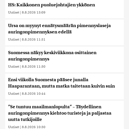
HS: Kaikkonen puoluejohtajien ykkönen
Uutiset
|
8.8.2026 13:09
Ursa on myynyt ennätysmäärän pimennyslaseja
auringonpimennyksen edellä
Uutiset
|
8.8.2026 11:31
Suomessa näkyy keskiviikkona osittainen
auringonpimennys
Uutiset
|
8.8.2026 11:30
Ensi viikolla Suomesta pääsee junalla
Haaparantaan, mutta matka taitetaan kuivin suin
Uutiset
|
8.8.2026 10:44
”Se tuntuu maailmanlopulta” – Täydellinen
auringonpimennys kiehtoo turisteja ja paljastaa
uutta tutkijoille
Uutiset
|
8.8.2026 10:30