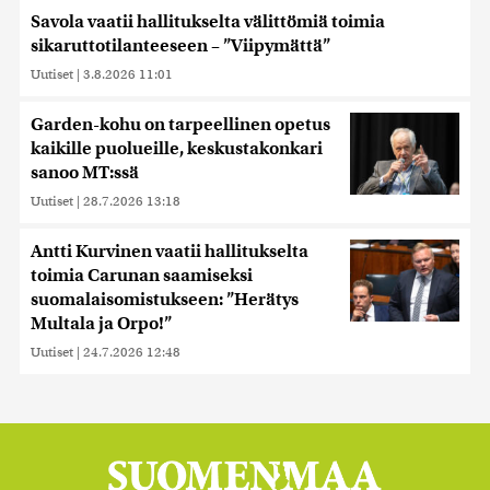
Savola vaatii hallitukselta välittömiä toimia
sikaruttotilanteeseen – ”Viipymättä”
Uutiset
|
3.8.2026 11:01
Garden-kohu on tarpeellinen opetus
kaikille puolueille, keskustakonkari
sanoo MT:ssä
Uutiset
|
28.7.2026 13:18
Antti Kurvinen vaatii hallitukselta
toimia Carunan saamiseksi
suomalaisomistukseen: ”Herätys
Multala ja Orpo!”
Uutiset
|
24.7.2026 12:48