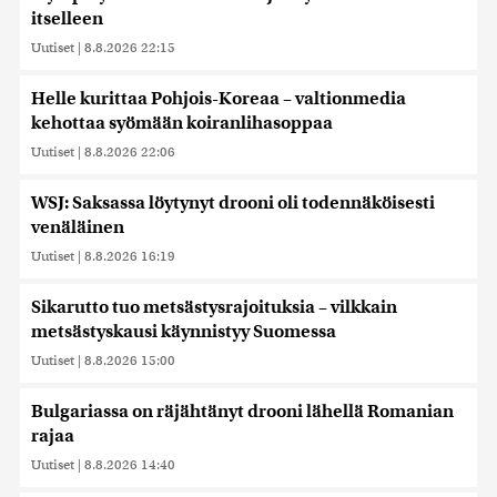
itselleen
Uutiset
|
8.8.2026 22:15
Helle kurittaa Pohjois-Koreaa – valtionmedia
kehottaa syömään koiranlihasoppaa
Uutiset
|
8.8.2026 22:06
WSJ: Saksassa löytynyt drooni oli todennäköisesti
venäläinen
Uutiset
|
8.8.2026 16:19
Sikarutto tuo metsästysrajoituksia – vilkkain
metsästyskausi käynnistyy Suomessa
Uutiset
|
8.8.2026 15:00
Bulgariassa on räjähtänyt drooni lähellä Romanian
rajaa
Uutiset
|
8.8.2026 14:40