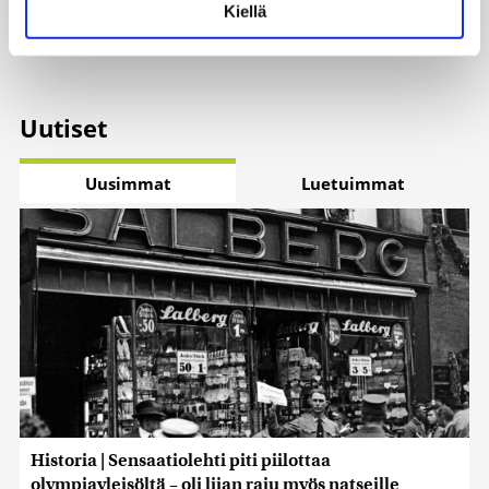
Kiellä
suostumustasi tai peruuttaa sen milloin vain
evästeilmoituksessa.
Käytämme evästeitä tarjoamamme sisällön ja mainosten
räätälöimiseen, sosiaalisen median ominaisuuksien
Uutiset
tukemiseen ja kävijämäärämme analysoimiseen. Lisäksi
jaamme sosiaalisen median, mainosalan ja analytiikka-
alan kumppaneillemme tietoja siitä, miten käytät
Uusimmat
Luetuimmat
sivustoamme. Kumppanimme voivat yhdistää näitä
tietoja muihin tietoihin, joita olet antanut heille tai joita on
kerätty, kun olet käyttänyt heidän palvelujaan. Tietoja
saatetaan myös siirtää ulkomaille.
Historia | Sensaatiolehti piti piilottaa
olympiayleisöltä – oli liian raju myös natseille