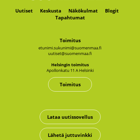
Uutiset
Keskusta
Näkökulmat
Blogit
Tapahtumat
Toimitus
etunimi.sukunimi@suomenmaa.fi
uutiset@suomenmaa.fi
Hel­sin­gin toi­mi­tus
Apol­lon­ka­tu 11 A Hel­sin­ki
Toimitus
Lataa uutissovellus
Lähetä juttuvinkki