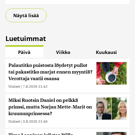
Näytä lisää
Luetuimmat
Päivä
Viikko
Kuukausi
Palautitko puistosta löydetyt pullot
tai pakastitko marjat ennen myyntiä?
Verottaja vaatii osansa
Uutiset
|
7.8.2026 21:42
Miksi Ruotsin Daniel on pelkkä
prinssi, mutta Norjan Mette-Marit on
kruununprinsessa?
Uutiset
|
3.8.2026 21:46