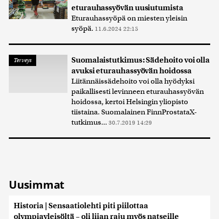
eturauhassyövän uusiutumista
Eturauhassyöpä on miesten yleisin
syöpä.
11.6.2024 22:15
Suomalaistutkimus: Sädehoito voi olla
Terveys
avuksi eturauhassyövän hoidossa
Liitännäissädehoito voi olla hyödyksi
paikallisesti levinneen eturauhassyövän
hoidossa, kertoi Helsingin yliopisto
tiistaina. Suomalainen FinnProstataX-
tutkimus...
30.7.2019 14:29
Uusimmat
Historia | Sensaatiolehti piti piilottaa
olympiayleisöltä – oli liian raju myös natseille