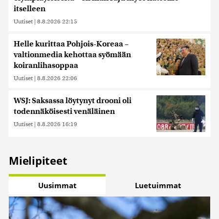
itselleen
Uutiset
|
8.8.2026 22:15
Helle kurittaa Pohjois-Koreaa –
valtionmedia kehottaa syömään
koiranlihasoppaa
Uutiset
|
8.8.2026 22:06
WSJ: Saksassa löytynyt drooni oli
todennäköisesti venäläinen
Uutiset
|
8.8.2026 16:19
Mielipiteet
Uusimmat
Luetuimmat