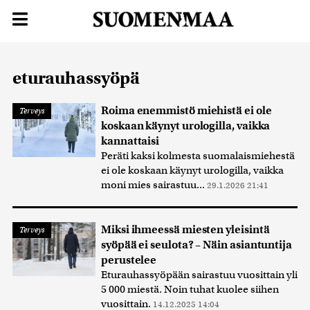
eturauhassyöpä
Roima enemmistö miehistä ei ole
Terveys
koskaan käynyt urologilla, vaikka
kannattaisi
Peräti kaksi kolmesta suomalaismiehestä
ei ole koskaan käynyt urologilla, vaikka
moni mies sairastuu...
29.1.2026 21:41
Miksi ihmeessä miesten yleisintä
Terveys
syöpää ei seulota? – Näin asiantuntija
perustelee
Eturauhassyöpään sairastuu vuosittain yli
5 000 miestä. Noin tuhat kuolee siihen
vuosittain.
14.12.2025 14:04