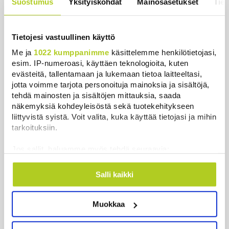
Suostumus
Yksityiskohdat
Mainosasetukset
Tiet
Nämä ihmiset sairastuvat muita
herkemmin sydän- ja
verisuonitauteihin, sanoo tutkimus
Tietojesi vastuullinen käyttö
Uutiset
|
5.8.2026 22:01
Me ja
1022 kumppanimme
käsittelemme henkilötietojasi,
Reuters: Ukraina on tuhonnut yli
esim. IP-numeroasi, käyttäen teknologioita, kuten
miljoona neliömetriä Wildberriesin
evästeitä, tallentamaan ja lukemaan tietoa laitteeltasi,
jotta voimme tarjota personoituja mainoksia ja sisältöjä,
varastotilaa
tehdä mainosten ja sisältöjen mittauksia, saada
Uutiset
|
7.8.2026 21:55
näkemyksiä kohdeyleisöstä sekä tuotekehitykseen
liittyvistä syistä. Voit valita, kuka käyttää tietojasi ja mihin
Oletko ihmetellyt peilejä
tarkoituksiin.
ikkunankarmeissa? Tällainen oli
1800-luvun ”sosiaalinen media”
Jos sallit, haluamme myös tehdä seuraavia:
Uutiset
|
5.8.2026 21:45
Kerätä tietoja maantieteellisestä sijainnistasi,
mahdollisesti muutaman metrin tarkkuudella
Salli kaikki
Keskustan Siika-aho kertoo, mikä
Tunnistaa laitteesi skannaamalla sen
hänestä on Ylen gallupin todellinen
ominaispiirteitä aktiivisesti (sormenjäljen
uutinen – ”Kokoomus maksaa siitä
Muokkaa
muodostaminen)
hintaa”
Lue lisää siitä, miten henkilötietojasi käsitellään ja miten
voit määrittää asetuksesi
tiedot-osiossa
. Voit muuttaa
Uutiset
|
6.8.2026 11:56