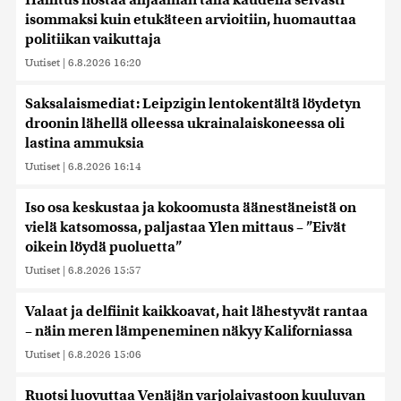
Hallitus nostaa alijäämän tällä kaudella selvästi
isommaksi kuin etukäteen arvioitiin, huomauttaa
politiikan vaikuttaja
Uutiset
|
6.8.2026 16:20
Saksalaismediat: Leipzigin lentokentältä löydetyn
droonin lähellä olleessa ukrainalaiskoneessa oli
lastina ammuksia
Uutiset
|
6.8.2026 16:14
Iso osa keskustaa ja kokoomusta äänestäneistä on
vielä katsomossa, paljastaa Ylen mittaus – ”Eivät
oikein löydä puoluetta”
Uutiset
|
6.8.2026 15:57
Valaat ja delfiinit kaikkoavat, hait lähestyvät rantaa
– näin meren lämpeneminen näkyy Kaliforniassa
Uutiset
|
6.8.2026 15:06
Ruotsi luovuttaa Venäjän varjolaivastoon kuuluvan