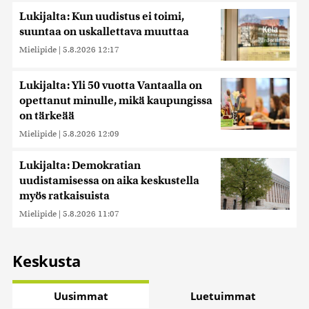
Lukijalta: Kun uudistus ei toimi,
suuntaa on uskallettava muuttaa
Mielipide
|
5.8.2026 12:17
Lukijalta: Yli 50 vuotta Vantaalla on
opettanut minulle, mikä kaupungissa
on tärkeää
Mielipide
|
5.8.2026 12:09
Lukijalta: Demokratian
uudistamisessa on aika keskustella
myös ratkaisuista
Mielipide
|
5.8.2026 11:07
Keskusta
Uusimmat
Luetuimmat