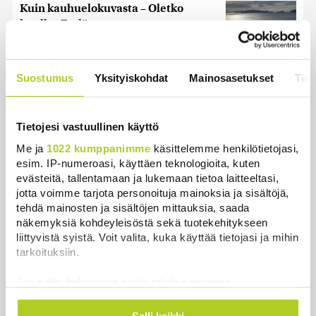
Kuin kauhuelokuvasta – Oletko
kuullut Etelämantereen
Veriputouksesta?
Uutiset
|
5.8.2026 23:00
Suostumus
Yksityiskohdat
Mainosasetukset
Tiet
Lohi roimi Purran esitystä Ylellä: ”Nyt
olisi ollut viimeinen hetki ottaa järki
käteen”
Tietojesi vastuullinen käyttö
Uutiset
|
5.8.2026 14:40
Me ja
1022 kumppanimme
käsittelemme henkilötietojasi,
esim. IP-numeroasi, käyttäen teknologioita, kuten
evästeitä, tallentamaan ja lukemaan tietoa laitteeltasi,
jotta voimme tarjota personoituja mainoksia ja sisältöjä,
tehdä mainosten ja sisältöjen mittauksia, saada
Uutiset
näkemyksiä kohdeyleisöstä sekä tuotekehitykseen
liittyvistä syistä. Voit valita, kuka käyttää tietojasi ja mihin
tarkoituksiin.
Uusimmat
Luetuimmat
Jos sallit, haluamme myös tehdä seuraavia:
Kerätä tietoja maantieteellisestä sijainnistasi,
mahdollisesti muutaman metrin tarkkuudella