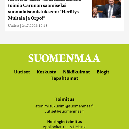
toimia Carunan saamiseksi
suomalaisomistukseen: ”Herätys
Multala ja Orpo!”
Uutiset
|
24.7.2026 12:48
Uutiset
Keskusta
Näkökulmat
Blogit
Tapahtumat
Toimitus
etunimi.sukunimi@suomenmaa.fi
uutiset@suomenmaa.fi
Hel­sin­gin toi­mi­tus
Apol­lon­ka­tu 11 A Hel­sin­ki