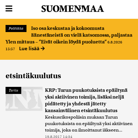
Iso osa keskustaa ja kokoomusta
Politiikka
äänestäneistä on vielä katsomossa, paljastaa
Ylen mittaus – ”Eivät oikein löydä puoluetta”
6.8.2026
Lue lisää
15:57
etsintäkuulutus
KRP: Turun puukotuksista epäiltynä
Turku
yksi aktiivinen toimija, lisäksi neljä
pidätetty ja yhdestä jätetty
kansainvälinen etsintäkuulutus
Keskusrikospoliisin mukaan Turun
puukotuksista on epäiltynä yksi aktiivinen
toimija, joka on ilmoittanut iäkseen...
19.8.2017 14:34