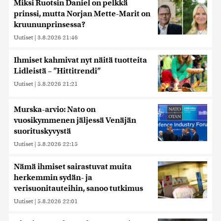
Miksi Ruotsin Daniel on pelkkä
prinssi, mutta Norjan Mette-Marit on
kruununprinsessa?
Uutiset
|
3.8.2026 21:46
Ihmiset kahmivat nyt näitä tuotteita
Lidleistä – ”Hittitrendi”
Uutiset
|
5.8.2026 21:21
Murska-arvio: Nato on
vuosikymmenen jäljessä Venäjän
suorituskyvystä
Uutiset
|
5.8.2026 22:15
Nämä ihmiset sairastuvat muita
herkemmin sydän- ja
verisuonitauteihin, sanoo tutkimus
Uutiset
|
5.8.2026 22:01