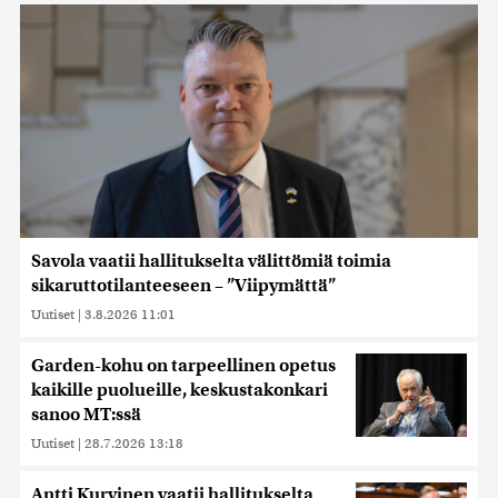
Savola vaatii hallitukselta välittömiä toimia
sikaruttotilanteeseen – ”Viipymättä”
Uutiset
|
3.8.2026 11:01
Garden-kohu on tarpeellinen opetus
kaikille puolueille, keskustakonkari
sanoo MT:ssä
Uutiset
|
28.7.2026 13:18
Antti Kurvinen vaatii hallitukselta