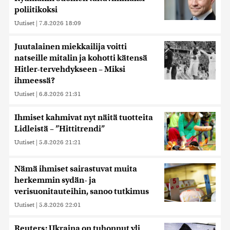
poliitikoksi
Uutiset
|
7.8.2026 18:09
Juutalainen miekkailija voitti
natseille mitalin ja kohotti kätensä
Hitler-tervehdykseen – Miksi
ihmeessä?
Uutiset
|
6.8.2026 21:31
Ihmiset kahmivat nyt näitä tuotteita
Lidleistä – ”Hittitrendi”
Uutiset
|
5.8.2026 21:21
Nämä ihmiset sairastuvat muita
herkemmin sydän- ja
verisuonitauteihin, sanoo tutkimus
Uutiset
|
5.8.2026 22:01
Reuters: Ukraina on tuhonnut yli