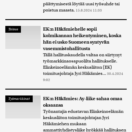
päättymisestä löytää uusi työsuhde tai
poistua maasta.
15.8.2024 11:33
EK:n Häkämiehelle sopii
Talous
kolmikannan heikentyminen, koska
hän ei usko Suomeen syntyvän
vasemmistohallitusta
Tällä hallituskaudella valtaa on siirtynyt
työmarkkinaosapuolilta hallitukselle.
Elinkeinoelämän keskusliiton (EK)
toimitusjohtaja Jyri Häkämies...
30.4.2024
9:02
EK:n Häkämies: Ay-liike sahaa omaa
Työmarkkinat
oksaansa
Työnantajia edustavan Elinkeinoelämän
keskusliiton toimitusjohtajan Jyri
Häkämiehen mukaan
ammattiyhdistysliike hyökkää hallituksen