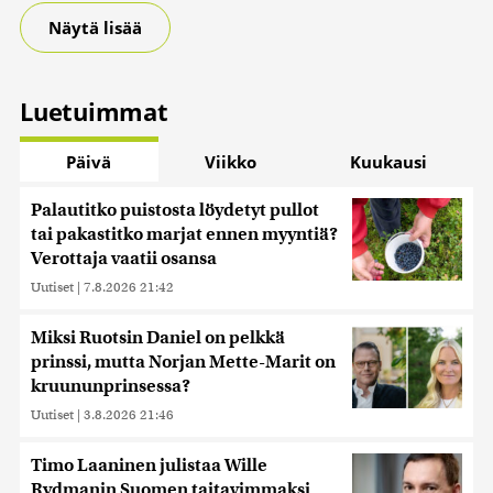
saatetaan myös siirtää ulkomaille.
Näytä lisää
Luetuimmat
Päivä
Viikko
Kuukausi
Palautitko puistosta löydetyt pullot
tai pakastitko marjat ennen myyntiä?
Verottaja vaatii osansa
Uutiset
|
7.8.2026 21:42
Miksi Ruotsin Daniel on pelkkä
prinssi, mutta Norjan Mette-Marit on
kruununprinsessa?
Uutiset
|
3.8.2026 21:46
Timo Laaninen julistaa Wille
Rydmanin Suomen taitavimmaksi