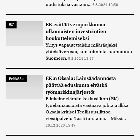
uudistuksia vastaan...
6.3.2024 12:50
EK esittää veroporkkanaa
EK
ulkomaisten investointien
houkuttelemiseksi
Yritys vapautettaisiin määräajaksi
yhteisöverosta, kun toiminta suuntautuu
Suomeen.
9.2.2024 13:47
EK:n Oksala: Lainsäädännöstä
Politiikka
päättää eduskunta eivätkä
työmarkkinajärjestöt
Elinkeinoelämän keskusliiton (EK)
työelämäasioista vastaava johtaja Ilkka
Oksala kritisoi Teollisuusliittoa
viestipalvelu X:ssä torstaina. – Miksi...
28.12.2023 15:47