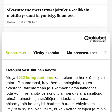
Sikarutto tuo metsästysrajoituksia – vilkkain
metsästyskausi käynnistyy Suomessa
Uutiset
|
8.8.2026 15:00
Bulgariassa on räjähtänyt drooni lähellä Romanian
rajaa
Uutiset
|
8.8.2026 14:40
Suostumus
Yksityiskohdat
Mainosasetukset
Tiet
HS: Kaikkonen puoluejohtajien ykkönen
Uutiset
|
8.8.2026 13:09
Tietojesi vastuullinen käyttö
Ursa on myynyt ennätysmäärän pimennyslaseja
Me ja
1022 kumppanimme
käsittelemme henkilötietojasi,
auringonpimennyksen edellä
esim. IP-numeroasi, käyttäen teknologioita, kuten
Uutiset
|
8.8.2026 11:31
evästeitä, tallentamaan ja lukemaan tietoa laitteeltasi,
jotta voimme tarjota personoituja mainoksia ja sisältöjä,
Suomessa näkyy keskiviikkona osittainen
tehdä mainosten ja sisältöjen mittauksia, saada
näkemyksiä kohdeyleisöstä sekä tuotekehitykseen
auringonpimennys
liittyvistä syistä. Voit valita, kuka käyttää tietojasi ja mihin
Uutiset
|
8.8.2026 11:30