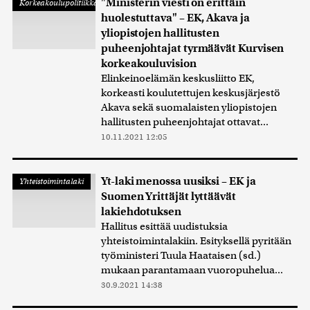
"Ministerin viesti on erittäin
Korkeakoulupolitiikka
huolestuttava" – EK, Akava ja
yliopistojen hallitusten
puheenjohtajat tyrmäävät Kurvisen
korkeakouluvision
Elinkeinoelämän keskusliitto EK,
korkeasti koulutettujen keskusjärjestö
Akava sekä suomalaisten yliopistojen
hallitusten puheenjohtajat ottavat...
10.11.2021 12:05
Yt-laki menossa uusiksi – EK ja
Yhteistoimintalaki
Suomen Yrittäjät lyttäävät
lakiehdotuksen
Hallitus esittää uudistuksia
yhteistoimintalakiin. Esityksellä pyritään
työministeri Tuula Haataisen (sd.)
mukaan parantamaan vuoropuhelua...
30.9.2021 14:38