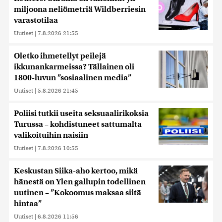
miljoona neliömetriä Wildberriesin
varastotilaa
Uutiset
|
7.8.2026 21:55
Oletko ihmetellyt peilejä
ikkunankarmeissa? Tällainen oli
1800-luvun ”sosiaalinen media”
Uutiset
|
5.8.2026 21:45
Poliisi tutkii useita seksuaalirikoksia
Turussa – kohdistuneet sattumalta
valikoituihin naisiin
Uutiset
|
7.8.2026 10:55
Keskustan Siika-aho kertoo, mikä
hänestä on Ylen gallupin todellinen
uutinen – ”Kokoomus maksaa siitä
hintaa”
Uutiset
|
6.8.2026 11:56