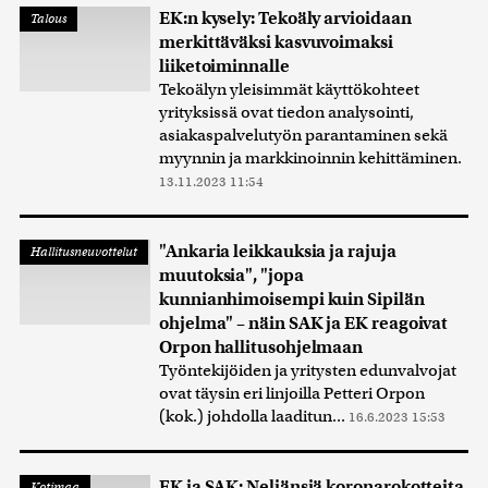
EK:n kysely: Tekoäly arvioidaan
Talous
merkittäväksi kasvuvoimaksi
liiketoiminnalle
Tekoälyn yleisimmät käyttökohteet
yrityksissä ovat tiedon analysointi,
asiakaspalvelutyön parantaminen sekä
myynnin ja markkinoinnin kehittäminen.
13.11.2023 11:54
"Ankaria leikkauksia ja rajuja
Hallitusneuvottelut
muutoksia", "jopa
kunnianhimoisempi kuin Sipilän
ohjelma" – näin SAK ja EK reagoivat
Orpon hallitusohjelmaan
Työntekijöiden ja yritysten edunvalvojat
ovat täysin eri linjoilla Petteri Orpon
(kok.) johdolla laaditun...
16.6.2023 15:53
EK ja SAK: Neljänsiä koronarokotteita
Kotimaa