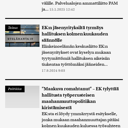
välille. Palvelualojen ammattiliitto PAM
ja...
15.1.2025 12:42
EK:n jäsenyrityksiltä tyrmäys
Talous
hallituksen kolmen kuukauden
säännölle
Elinkeinoelämän keskusliitto EK:n
jäsenyritykset ovat kyselyn mukaan
tyytymättömiä hallituksen aikeisiin
tiukentaa työttömäksi jääneiden...
17.9.2024 9:03
"Maakuva romahtanut" – EK tylyttää
Politiikka
hallitusta työperusteisen
maahanmuuttopolitiikan
kiristämisestä
EK:sta ei löydy ymmärrystä esitykselle,
jonka mukaan maahanmuuttajan pitäisi
kolmen kuukauden kuluessa työsuhteen