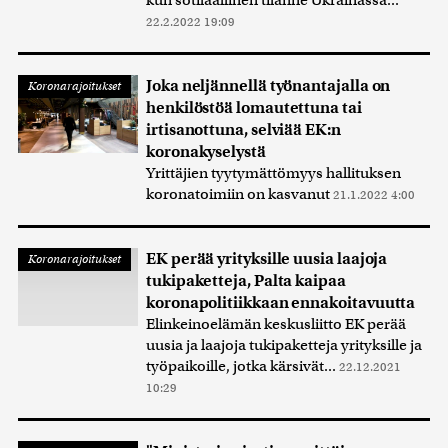
kun sotilaallinen tilanne Ukrainassa...
22.2.2022 19:09
Joka neljännellä työnantajalla on
Koronarajoitukset
henkilöstöä lomautettuna tai
irtisanottuna, selviää EK:n
koronakyselystä
Yrittäjien tyytymättömyys hallituksen
koronatoimiin on kasvanut
21.1.2022 4:00
EK perää yrityksille uusia laajoja
Koronarajoitukset
tukipaketteja, Palta kaipaa
koronapolitiikkaan ennakoitavuutta
Elinkeinoelämän keskusliitto EK perää
uusia ja laajoja tukipaketteja yrityksille ja
työpaikoille, jotka kärsivät...
22.12.2021
10:29