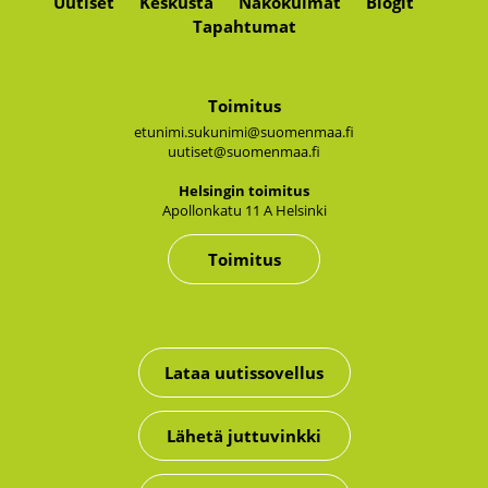
Uutiset
Keskusta
Näkökulmat
Blogit
Tapahtumat
Toimitus
etunimi.sukunimi@suomenmaa.fi
uutiset@suomenmaa.fi
Hel­sin­gin toi­mi­tus
Apol­lon­ka­tu 11 A Hel­sin­ki
Toimitus
Lataa uutissovellus
Lähetä juttuvinkki