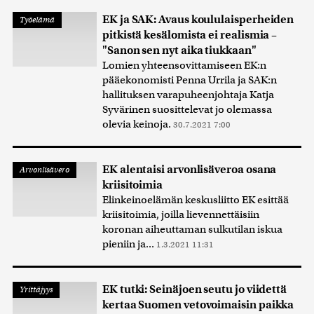
EK ja SAK: Avaus koululaisperheiden
Työelämä
pitkistä kesälomista ei realismia –
"Sanon sen nyt aika tiukkaan"
Lomien yhteensovittamiseen EK:n
pääekonomisti Penna Urrila ja SAK:n
hallituksen varapuheenjohtaja Katja
Syvärinen suosittelevat jo olemassa
olevia keinoja.
30.7.2021 7:00
EK alentaisi arvonlisäveroa osana
Arvonlisävero
kriisitoimia
Elinkeinoelämän keskusliitto EK esittää
kriisitoimia, joilla lievennettäisiin
koronan aiheuttaman sulkutilan iskua
pieniin ja...
1.3.2021 11:31
EK tutki: Seinäjoen seutu jo viidettä
Yrittäjyys
kertaa Suomen vetovoimaisin paikka