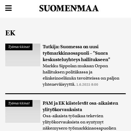
EK
Tutkija: Suomessa on uusi
Työmarkkinat
työmarkkinaosapuoli – "Suora
keskusteluyhteys hallitukseen"
Markku Sippolan mukaan Orpon
hallituksen politiikassa ja
elinkeinoelämän tavoitteissa on paljon
yhteneväisyyttä.
1.6.2025 8:00
PAM ja EK kiistelevät osa-aikaisten
Työmarkkinat
ylityökorvauksista
Osa-aikaista työaikaa tekevien
ylityökorvauksista on syntynyt
näkemysero työmarkkinaosapuolien