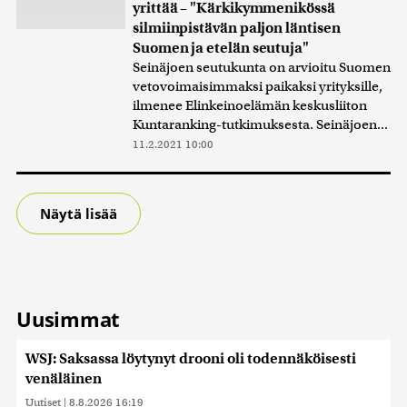
yrittää – "Kärkikymmenikössä
silmiinpistävän paljon läntisen
Suomen ja etelän seutuja"
Seinäjoen seutukunta on arvioitu Suomen
vetovoimaisimmaksi paikaksi yrityksille,
ilmenee Elinkeinoelämän keskusliiton
Kuntaranking-tutkimuksesta. Seinäjoen...
11.2.2021 10:00
Näytä lisää
Uusimmat
WSJ: Saksassa löytynyt drooni oli todennäköisesti
venäläinen
Uutiset
|
8.8.2026 16:19