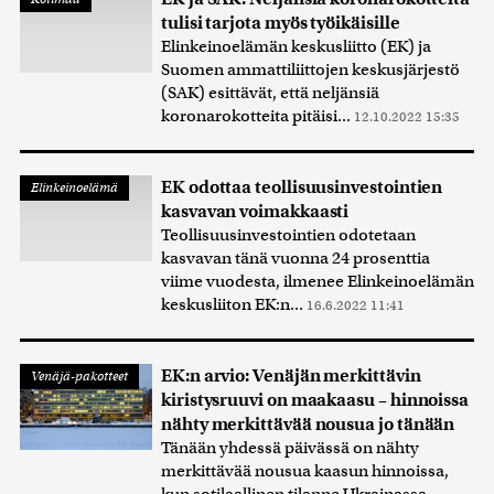
tulisi tarjota myös työikäisille
Elinkeinoelämän keskusliitto (EK) ja
Suomen ammattiliittojen keskusjärjestö
(SAK) esittävät, että neljänsiä
koronarokotteita pitäisi...
12.10.2022 15:35
EK odottaa teollisuusinvestointien
Elinkeinoelämä
kasvavan voimakkaasti
Teollisuusinvestointien odotetaan
kasvavan tänä vuonna 24 prosenttia
viime vuodesta, ilmenee Elinkeinoelämän
keskusliiton EK:n...
16.6.2022 11:41
EK:n arvio: Venäjän merkittävin
Venäjä-pakotteet
kiristysruuvi on maakaasu – hinnoissa
nähty merkittävää nousua jo tänään
Tänään yhdessä päivässä on nähty
merkittävää nousua kaasun hinnoissa,