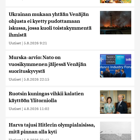
Ukrainan mukaan yhtään Venäjän
ohjusta ei kyetty pudottamaan
iskussa, jossa kuoli toistakymmentä
ihmistä
Uutiset
|
5.8.2026 9:21
Murska-arvio: Nato on
vuosikymmenen jäljessä Venäjän
suorituskyvystä
Uutiset
|
5.8.2026 22:15
Ruotsin kuningas vihkii kalatien
käyttöön Ylitorniolla
Uutiset
|
4.8.2026 11:02
Harva tajusi Hitlerin olympialaisissa,
mitä pinnan alla kyti
Uutiset
|
5.8.2026 21:41