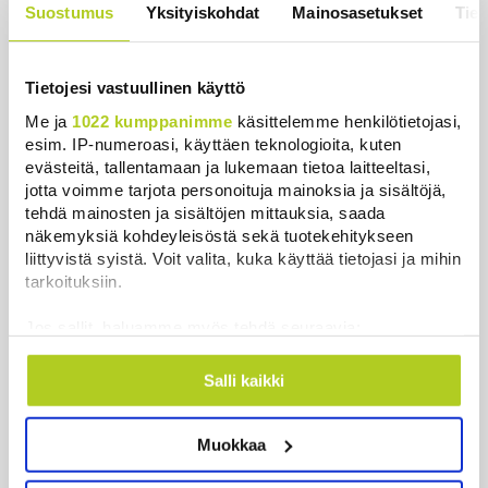
Suostumus
Yksityiskohdat
Mainosasetukset
Tiet
Uutiset
|
4.8.2026 14:39
Tietojesi vastuullinen käyttö
Me ja
1022 kumppanimme
käsittelemme henkilötietojasi,
esim. IP-numeroasi, käyttäen teknologioita, kuten
Uutiset
evästeitä, tallentamaan ja lukemaan tietoa laitteeltasi,
jotta voimme tarjota personoituja mainoksia ja sisältöjä,
Uusimmat
Luetuimmat
tehdä mainosten ja sisältöjen mittauksia, saada
näkemyksiä kohdeyleisöstä sekä tuotekehitykseen
liittyvistä syistä. Voit valita, kuka käyttää tietojasi ja mihin
tarkoituksiin.
Jos sallit, haluamme myös tehdä seuraavia:
Kerätä tietoja maantieteellisestä sijainnistasi,
mahdollisesti muutaman metrin tarkkuudella
Salli kaikki
Tunnistaa laitteesi skannaamalla sen
ominaispiirteitä aktiivisesti (sormenjäljen
Muokkaa
muodostaminen)
Lue lisää siitä, miten henkilötietojasi käsitellään ja miten
Useita kuoli Venäjän iskuissa Harkovaan