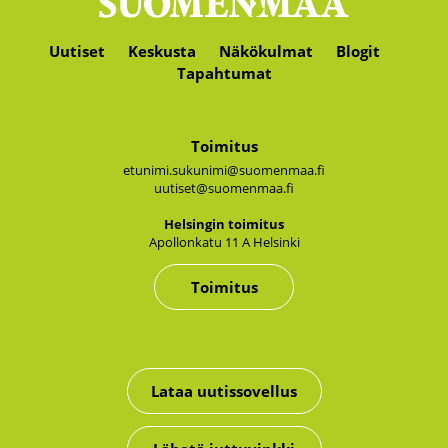
Uutiset
Keskusta
Näkökulmat
Blogit
Tapahtumat
Toimitus
etunimi.sukunimi@suomenmaa.fi
uutiset@suomenmaa.fi
Hel­sin­gin toi­mi­tus
Apol­lon­ka­tu 11 A Hel­sin­ki
Toimitus
Lataa uutissovellus