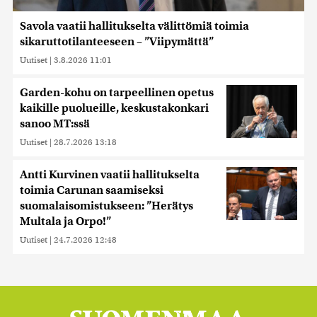
Savola vaatii hallitukselta välittömiä toimia
sikaruttotilanteeseen – ”Viipymättä”
Uutiset
|
3.8.2026 11:01
Garden-kohu on tarpeellinen opetus
kaikille puolueille, keskustakonkari
sanoo MT:ssä
Uutiset
|
28.7.2026 13:18
Antti Kurvinen vaatii hallitukselta
toimia Carunan saamiseksi
suomalaisomistukseen: ”Herätys
Multala ja Orpo!”
Uutiset
|
24.7.2026 12:48