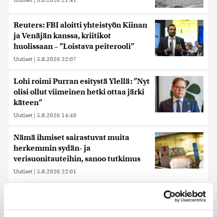
Reuters: FBI aloitti yhteistyön Kiinan
ja Venäjän kanssa, kriitikot
huolissaan – ”Loistava peiterooli”
Uutiset
|
5.8.2026 22:07
Lohi roimi Purran esitystä Ylellä: ”Nyt
olisi ollut viimeinen hetki ottaa järki
käteen”
Uutiset
|
5.8.2026 14:40
Nämä ihmiset sairastuvat muita
herkemmin sydän- ja
verisuonitauteihin, sanoo tutkimus
Uutiset
|
5.8.2026 22:01
Hammashoidon Kela-korvaukset
valuivat hyvätuloisille – Kemppi:
Kansaa johdettiin harhaan