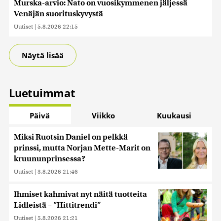
Murska-arvio: Nato on vuosikymmenen jäljessä
Venäjän suorituskyvystä
Uutiset
|
5.8.2026 22:15
Näytä lisää
Luetuimmat
Päivä
Viikko
Kuukausi
Miksi Ruotsin Daniel on pelkkä
prinssi, mutta Norjan Mette-Marit on
kruununprinsessa?
Uutiset
|
3.8.2026 21:46
Ihmiset kahmivat nyt näitä tuotteita
Lidleistä – ”Hittitrendi”
Uutiset
|
5.8.2026 21:21