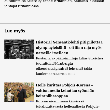
Sunnuntaina Zelenskyi tapasi Britannian, Ranskan ja Saksan
johtajat Britanniassa.
Lue myös
Historia | Sensaatiolehti piti piilottaa
olympiayleisöltä – oli liian raju myös
natseille itselleen
Kustantaja–päätoimittaja Julius Streicher
tuomittiin Nürnbergin
oikeudenkäynnissä lehtensä takia
kuolemaan
8.8.2026 22:15
Helle kurittaa Pohjois-Koreaa –
valtionmedia kehottaa syömään
koiranlihasoppaa
Korean niemimaan kärsiessä
tukahduttavasta helleaallosta Pohjois-