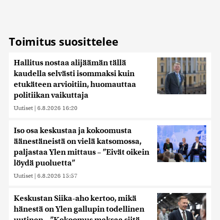
sivustoamme. Kumppanimme voivat yhdistää näitä
tietoja muihin tietoihin, joita olet antanut heille tai joita on
kerätty, kun olet käyttänyt heidän palvelujaan. Tietoja
saatetaan myös siirtää ulkomaille.
Toimitus suosittelee
Hallitus nostaa alijäämän tällä
kaudella selvästi isommaksi kuin
etukäteen arvioitiin, huomauttaa
politiikan vaikuttaja
Uutiset
|
6.8.2026 16:20
Iso osa keskustaa ja kokoomusta
äänestäneistä on vielä katsomossa,
paljastaa Ylen mittaus – ”Eivät oikein
löydä puoluetta”
Uutiset
|
6.8.2026 15:57
Keskustan Siika-aho kertoo, mikä
hänestä on Ylen gallupin todellinen