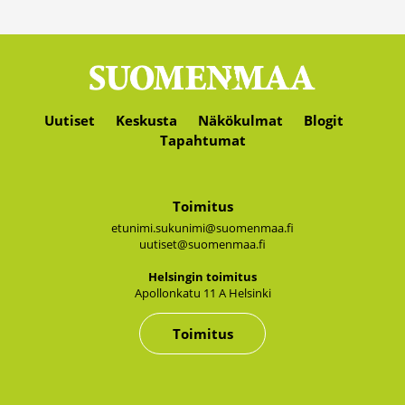
Uutiset
Keskusta
Näkökulmat
Blogit
Tapahtumat
Toimitus
etunimi.sukunimi@suomenmaa.fi
uutiset@suomenmaa.fi
Hel­sin­gin toi­mi­tus
Apol­lon­ka­tu 11 A Hel­sin­ki
Toimitus