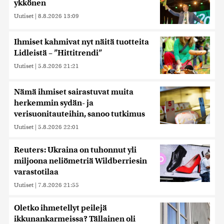
ykkönen
Uutiset
|
8.8.2026 13:09
Ihmiset kahmivat nyt näitä tuotteita
Lidleistä – ”Hittitrendi”
Uutiset
|
5.8.2026 21:21
Nämä ihmiset sairastuvat muita
herkemmin sydän- ja
verisuonitauteihin, sanoo tutkimus
Uutiset
|
5.8.2026 22:01
Reuters: Ukraina on tuhonnut yli
miljoona neliömetriä Wildberriesin
varastotilaa
Uutiset
|
7.8.2026 21:55
Oletko ihmetellyt peilejä
ikkunankarmeissa? Tällainen oli