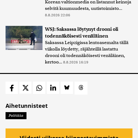
Korean valtionmedia on listannut keinoja
selvitä kuumuudesta, uutistoimisto...
8.8.2026 22:06
WSJ: Saksassa löytynyt drooni oli
todennäköisesti venäläinen
Saksassa Leipzigissa lentoasemalta tällä
viikolla löydetty, räjähteillä lastattu
drooni oli todennäköisesti venäläinen,
kertoo...
8.8.2026 16:19
Aihetunnisteet
Politiikka
Viidesti viikossa kiinnostavimmista