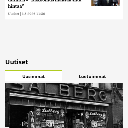
uutinen – ”Kokoomus maksaa siitä
hintaa”
Uutiset
|
6.8.2026 11:56
Uutiset
Uusimmat
Luetuimmat