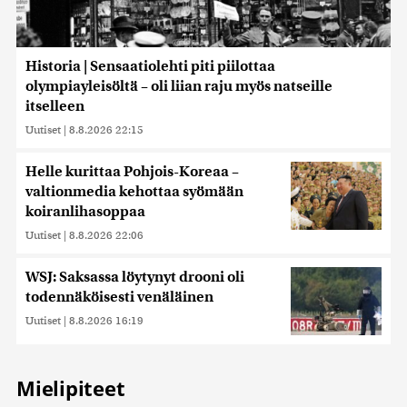
Historia | Sensaatiolehti piti piilottaa
olympiayleisöltä – oli liian raju myös natseille
itselleen
Uutiset
|
8.8.2026 22:15
Helle kurittaa Pohjois-Koreaa –
valtionmedia kehottaa syömään
koiranlihasoppaa
Uutiset
|
8.8.2026 22:06
WSJ: Saksassa löytynyt drooni oli
todennäköisesti venäläinen
Uutiset
|
8.8.2026 16:19
Mielipiteet