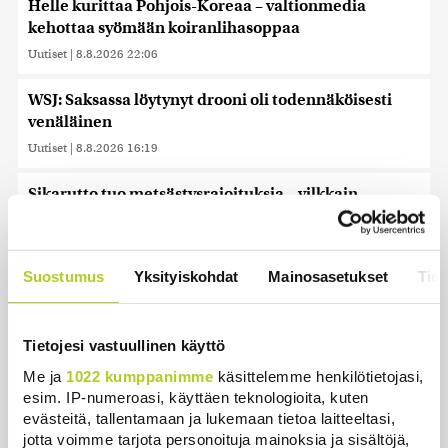
Helle kurittaa Pohjois-Koreaa – valtionmedia
kehottaa syömään koiranlihasoppaa
Uutiset
|
8.8.2026 22:06
WSJ: Saksassa löytynyt drooni oli todennäköisesti
venäläinen
Uutiset
|
8.8.2026 16:19
Sikarutto tuo metsästysrajoituksia – vilkkain
metsästyskausi käynnistyy Suomessa
Uutiset
|
8.8.2026 15:00
Suostumus
Yksityiskohdat
Mainosasetukset
Tiet
Bulgariassa on räjähtänyt drooni lähellä Romanian
rajaa
Uutiset
|
8.8.2026 14:40
Tietojesi vastuullinen käyttö
Me ja
1022 kumppanimme
käsittelemme henkilötietojasi,
HS: Kaikkonen puoluejohtajien ykkönen
esim. IP-numeroasi, käyttäen teknologioita, kuten
Uutiset
|
8.8.2026 13:09
evästeitä, tallentamaan ja lukemaan tietoa laitteeltasi,
jotta voimme tarjota personoituja mainoksia ja sisältöjä,