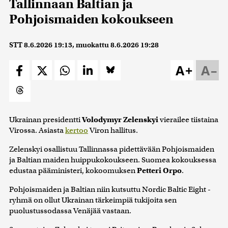
Tallinnaan Baltian ja
Pohjoismaiden kokoukseen
STT
8.6.2026 19:13
, muokattu
8.6.2026 19:28
A+
A–
Ukrainan presidentti
Volodymyr Zelenskyi
vierailee tiistaina
Virossa. Asiasta
kertoo
Viron hallitus.
Zelenskyi osallistuu Tallinnassa pidettävään Pohjoismaiden
ja Baltian maiden huippukokoukseen. Suomea kokouksessa
edustaa pääministeri, kokoomuksen
Petteri Orpo
.
Pohjoismaiden ja Baltian niin kutsuttu Nordic Baltic Eight -
ryhmä on ollut Ukrainan tärkeimpiä tukijoita sen
puolustussodassa Venäjää vastaan.