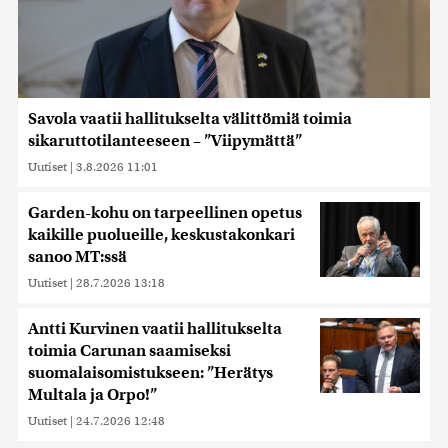
Savola vaatii hallitukselta välittömiä toimia
sikaruttotilanteeseen – ”Viipymättä”
Uutiset
|
3.8.2026 11:01
Garden-kohu on tarpeellinen opetus
kaikille puolueille, keskustakonkari
sanoo MT:ssä
Uutiset
|
28.7.2026 13:18
Antti Kurvinen vaatii hallitukselta
toimia Carunan saamiseksi
suomalaisomistukseen: ”Herätys
Multala ja Orpo!”
Uutiset
|
24.7.2026 12:48