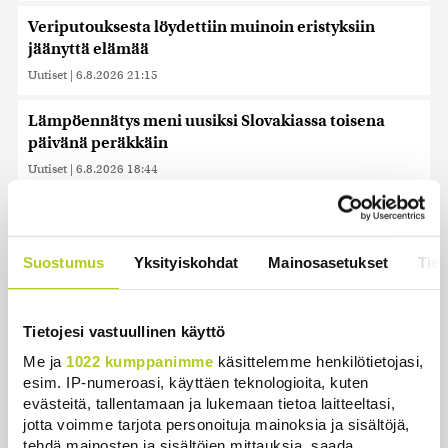
Veriputouksesta löydettiin muinoin eristyksiin
jäänyttä elämää
Uutiset
|
6.8.2026 21:15
Lämpöennätys meni uusiksi Slovakiassa toisena
päivänä peräkkäin
Uutiset
|
6.8.2026 18:44
Valtiovarainministeriön leikkausehdotus voi
pidentää Kelan käsittelyaikoja
Suostumus
Yksityiskohdat
Mainosasetukset
Tiet
Uutiset
|
6.8.2026 17:16
Liettuan sotilastiedustelun mukaan Venäjä
harkitsee hyökkäyksiä Baltiaan
Tietojesi vastuullinen käyttö
Uutiset
|
6.8.2026 17:12
Me ja
1022 kumppanimme
käsittelemme henkilötietojasi,
esim. IP-numeroasi, käyttäen teknologioita, kuten
Ex-kansanedustaja Ano Turtiaista ja hänen
evästeitä, tallentamaan ja lukemaan tietoa laitteeltasi,
vaimoaan syytetään törkeistä talousrikoksista
jotta voimme tarjota personoituja mainoksia ja sisältöjä,
tehdä mainosten ja sisältöjen mittauksia, saada