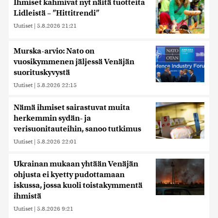
Ihmiset kahmivat nyt näitä tuotteita
Lidleistä – ”Hittitrendi”
Uutiset
|
5.8.2026 21:21
Murska-arvio: Nato on
vuosikymmenen jäljessä Venäjän
suorituskyvystä
Uutiset
|
5.8.2026 22:15
Nämä ihmiset sairastuvat muita
herkemmin sydän- ja
verisuonitauteihin, sanoo tutkimus
Uutiset
|
5.8.2026 22:01
Ukrainan mukaan yhtään Venäjän
ohjusta ei kyetty pudottamaan
iskussa, jossa kuoli toistakymmentä
ihmistä
Uutiset
|
5.8.2026 9:21