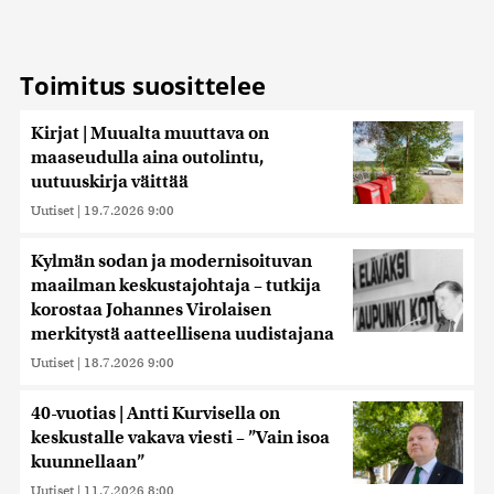
tietoja muihin tietoihin, joita olet antanut heille tai joita on
kerätty, kun olet käyttänyt heidän palvelujaan. Tietoja
saatetaan myös siirtää ulkomaille.
Toimitus suosittelee
Kirjat | Muualta muuttava on
maaseudulla aina outolintu,
uutuuskirja väittää
Uutiset
|
19.7.2026 9:00
Kylmän sodan ja modernisoituvan
maailman keskustajohtaja – tutkija
korostaa Johannes Virolaisen
merkitystä aatteellisena uudistajana
Uutiset
|
18.7.2026 9:00
40-vuotias | Antti Kurvisella on
keskustalle vakava viesti – ”Vain isoa
kuunnellaan”
Uutiset
|
11.7.2026 8:00