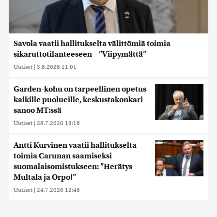
Savola vaatii hallitukselta välittömiä toimia
sikaruttotilanteeseen – ”Viipymättä”
Uutiset
|
3.8.2026 11:01
Garden-kohu on tarpeellinen opetus
kaikille puolueille, keskustakonkari
sanoo MT:ssä
Uutiset
|
28.7.2026 13:18
Antti Kurvinen vaatii hallitukselta
toimia Carunan saamiseksi
suomalaisomistukseen: ”Herätys
Multala ja Orpo!”
Uutiset
|
24.7.2026 12:48