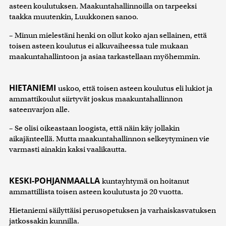
asteen koulutuksen. Maakuntahallinnoilla on tarpeeksi
taakka muutenkin, Luukkonen sanoo.
– Minun mielestäni henki on ollut koko ajan sellainen, että
toisen asteen koulutus ei alkuvaiheessa tule mukaan
maakuntahallintoon ja asiaa tarkastellaan myöhemmin.
HIETANIEMI
uskoo, että toisen asteen koulutus eli lukiot ja
ammattikoulut siirtyvät joskus maakuntahallinnon
sateenvarjon alle.
– Se olisi oikeastaan loogista, että näin käy jollakin
aikajänteellä. Mutta maakuntahallinnon selkeytyminen vie
varmasti ainakin kaksi vaalikautta.
KESKI-POHJANMAALLA
kuntayhtymä on hoitanut
ammattillista toisen asteen koulutusta jo 20 vuotta.
Hietaniemi säilyttäisi perusopetuksen ja varhaiskasvatuksen
jatkossakin kunnilla.