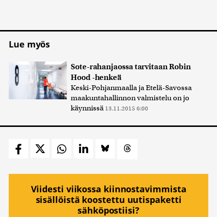
Lue myös
Sote-rahanjaossa tarvitaan Robin
Hood -henkeä
Keski-Pohjanmaalla ja Etelä-Savossa
maakuntahallinnon valmistelu on jo
käynnissä
13.11.2015 6:00
Viidesti viikossa kiinnostavimmista
sisällöistä koostettu uutispaketti
sähköpostiisi?