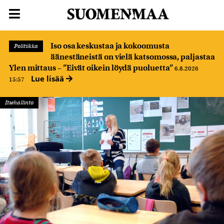
Iso osa keskustaa ja kokoomusta
Politiikka
äänestäneistä on vielä katsomossa, paljastaa
Ylen mittaus – ”Eivät oikein löydä puoluetta”
6.8.2026
Lue lisää
15:57
Itsehallinto