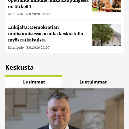
opettanut minulle, mikä kaupungissa
on tärkeää
Mielipide
|
5.8.2026 12:09
Lukijalta: Demokratian
uudistamisessa on aika keskustella
myös ratkaisuista
Mielipide
|
5.8.2026 11:07
Keskusta
Uusimmat
Luetuimmat