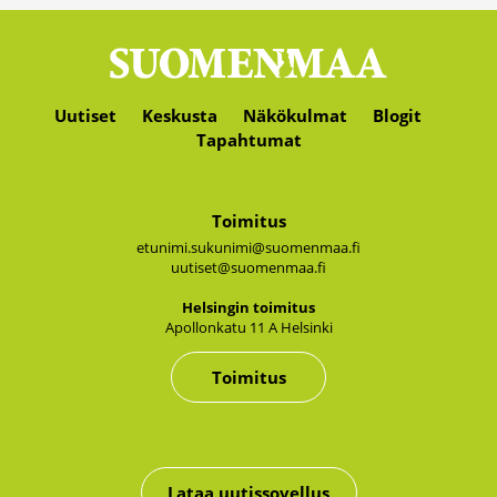
Uutiset
Keskusta
Näkökulmat
Blogit
Tapahtumat
Toimitus
etunimi.sukunimi@suomenmaa.fi
uutiset@suomenmaa.fi
Hel­sin­gin toi­mi­tus
Apol­lon­ka­tu 11 A Hel­sin­ki
Toimitus
Lataa uutissovellus