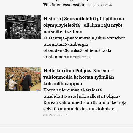
Väisänen esseessään.
9.8.2026 12:54
Historia | Sensaatiolehti piti piilottaa
olympiayleisöltä – oli liian raju myös
natseille itselleen
Kustantaja–päätoimittaja Julius Streicher
tuomittiin Nürnbergin
oikeudenkäynnissä lehtensä takia
kuolemaan
8.8.2026 22:15
Helle kurittaa Pohjois-Koreaa –
valtionmedia kehottaa syömään
koiranlihasoppaa
Korean niemimaan kärsiessä
tukahduttavasta helleaallosta Pohjois-
Korean valtionmedia on listannut keinoja
selvitä kuumuudesta, uutistoimisto...
8.8.2026 22:06