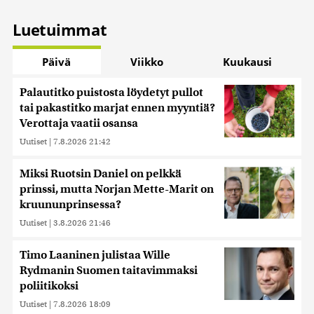
Luetuimmat
Päivä
Viikko
Kuukausi
Palautitko puistosta löydetyt pullot
tai pakastitko marjat ennen myyntiä?
Verottaja vaatii osansa
Uutiset
|
7.8.2026 21:42
Miksi Ruotsin Daniel on pelkkä
prinssi, mutta Norjan Mette-Marit on
kruununprinsessa?
Uutiset
|
3.8.2026 21:46
Timo Laaninen julistaa Wille
Rydmanin Suomen taitavimmaksi
poliitikoksi
Uutiset
|
7.8.2026 18:09