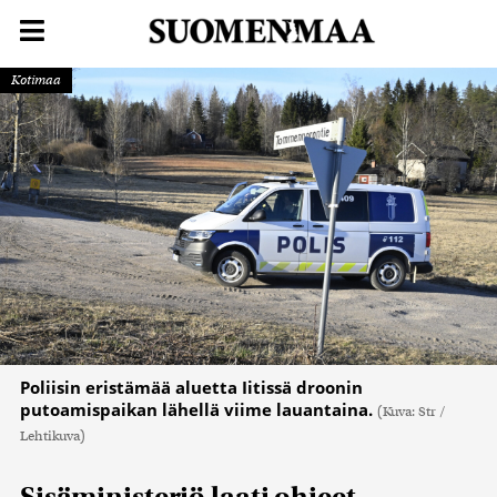
Kotimaa
Poliisin eristämää aluetta Iitissä droonin
putoamispaikan lähellä viime lauantaina.
(Kuva: Str /
Lehtikuva)
Sisäministeriö laati ohjeet