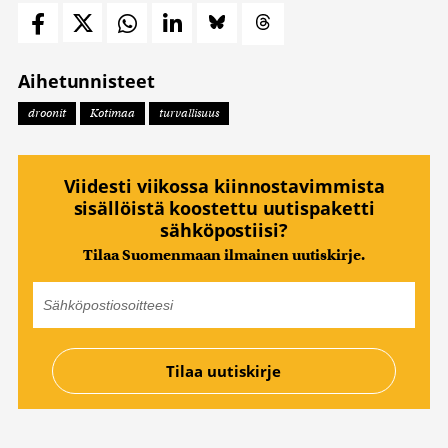
Aihetunnisteet
droonit
Kotimaa
turvallisuus
Viidesti viikossa kiinnostavimmista
sisällöistä koostettu uutispaketti
sähköpostiisi?
Tilaa Suomenmaan ilmainen uutiskirje.