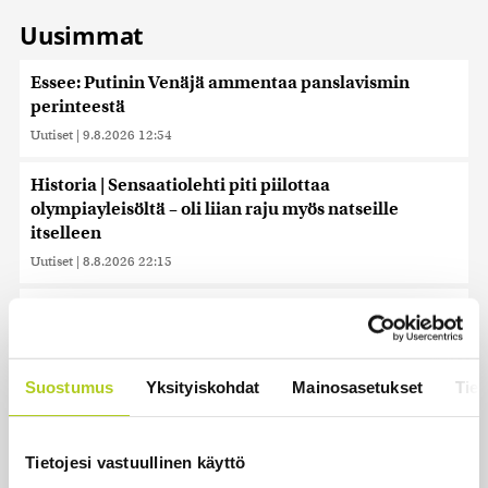
Uusimmat
Essee: Putinin Venäjä ammentaa panslavismin
perinteestä
Uutiset
|
9.8.2026 12:54
Historia | Sensaatiolehti piti piilottaa
olympiayleisöltä – oli liian raju myös natseille
itselleen
Uutiset
|
8.8.2026 22:15
Helle kurittaa Pohjois-Koreaa – valtionmedia
kehottaa syömään koiranlihasoppaa
Uutiset
|
8.8.2026 22:06
Suostumus
Yksityiskohdat
Mainosasetukset
Tiet
WSJ: Saksassa löytynyt drooni oli todennäköisesti
venäläinen
Tietojesi vastuullinen käyttö
Uutiset
|
8.8.2026 16:19