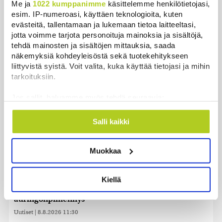
Me ja
1022 kumppanimme
käsittelemme henkilötietojasi,
Sikarutto tuo metsästysrajoituksia – vilkkain
esim. IP-numeroasi, käyttäen teknologioita, kuten
metsästyskausi käynnistyy Suomessa
evästeitä, tallentamaan ja lukemaan tietoa laitteeltasi,
jotta voimme tarjota personoituja mainoksia ja sisältöjä,
Uutiset
|
8.8.2026 15:00
tehdä mainosten ja sisältöjen mittauksia, saada
näkemyksiä kohdeyleisöstä sekä tuotekehitykseen
Bulgariassa on räjähtänyt drooni lähellä Romanian
liittyvistä syistä. Voit valita, kuka käyttää tietojasi ja mihin
rajaa
tarkoituksiin.
Uutiset
|
8.8.2026 14:40
Jos sallit, haluamme myös tehdä seuraavia:
HS: Kaikkonen puoluejohtajien ykkönen
Kerätä tietoja maantieteellisestä sijainnistasi,
Uutiset
|
8.8.2026 13:09
mahdollisesti muutaman metrin tarkkuudella
Salli kaikki
Tunnistaa laitteesi skannaamalla sen
ominaispiirteitä aktiivisesti (sormenjäljen
Ursa on myynyt ennätysmäärän pimennyslaseja
Muokkaa
muodostaminen)
auringonpimennyksen edellä
Lue lisää siitä, miten henkilötietojasi käsitellään ja miten
Uutiset
|
8.8.2026 11:31
voit määrittää asetuksesi
tiedot-osiossa
. Voit muuttaa
Kiellä
suostumustasi tai peruuttaa sen milloin vain
Suomessa näkyy keskiviikkona osittainen
evästeilmoituksessa.
auringonpimennys
Uutiset
|
8.8.2026 11:30
Käytämme evästeitä tarjoamamme sisällön ja mainosten