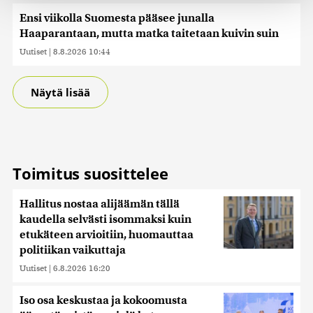
räätälöimiseen, sosiaalisen median ominaisuuksien
Ensi viikolla Suomesta pääsee junalla
tukemiseen ja kävijämäärämme analysoimiseen. Lisäksi
Haaparantaan, mutta matka taitetaan kuivin suin
jaamme sosiaalisen median, mainosalan ja analytiikka-
alan kumppaneillemme tietoja siitä, miten käytät
Uutiset
|
8.8.2026 10:44
sivustoamme. Kumppanimme voivat yhdistää näitä
tietoja muihin tietoihin, joita olet antanut heille tai joita on
Näytä lisää
kerätty, kun olet käyttänyt heidän palvelujaan. Tietoja
saatetaan myös siirtää ulkomaille.
Toimitus suosittelee
Hallitus nostaa alijäämän tällä
kaudella selvästi isommaksi kuin
etukäteen arvioitiin, huomauttaa
politiikan vaikuttaja
Uutiset
|
6.8.2026 16:20
Iso osa keskustaa ja kokoomusta