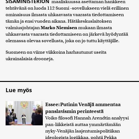
SISÄMINISTERIÖN
maaliskuussa asettaman hankkeen
tehtävänä on luoda 112 Suomi -sovellukseen vielä erillinen
ominaisuus ilmasta uhkaavasta vaarasta tiedottamiseen
tämän ja ensi vuoden aikana. Hätäkeskuslaitoksen
valmiusjohtajan
Marko Niemisen
mukaan ilmasta
uhkaavasta vaarasta tiedottamiseen on järkevä hyödyntää
olemassa olevaa sovellusta, joka on jo tuttu käyttäjille.
Suomeen on viime viikkoina harhautunut useita
ukrainalaisia drooneja.
Lue myös
Essee: Putinin Venäjä ammentaa
panslavismin perinteestä
Voiko filosofi Hannah Arendtin analyysi
pan-liikkeistä auttaa ymmärtämään
nyky-Venäjän laajentumispolitiikan
ideologista logiikkaa, pohtii Pekka