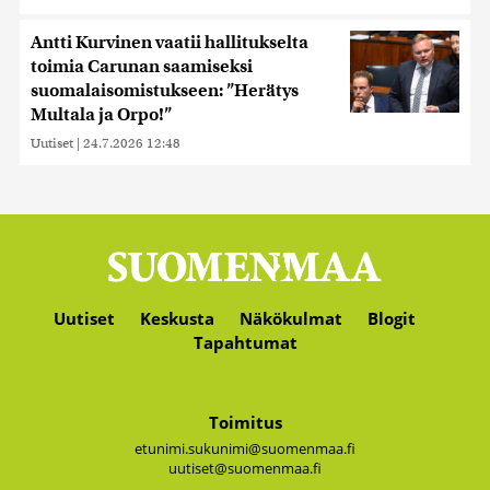
Antti Kurvinen vaatii hallitukselta
toimia Carunan saamiseksi
suomalaisomistukseen: ”Herätys
Multala ja Orpo!”
Uutiset
|
24.7.2026 12:48
Uutiset
Keskusta
Näkökulmat
Blogit
Tapahtumat
Toimitus
etunimi.sukunimi@suomenmaa.fi
uutiset@suomenmaa.fi