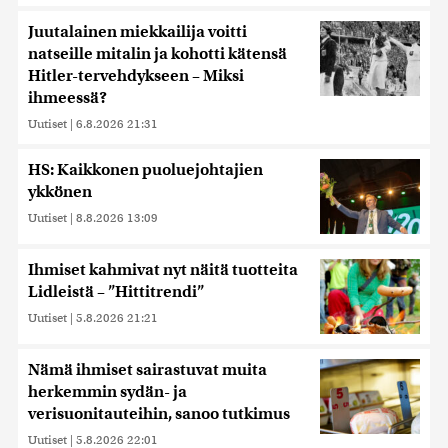
Juutalainen miekkailija voitti
natseille mitalin ja kohotti kätensä
Hitler-tervehdykseen – Miksi
ihmeessä?
Uutiset
|
6.8.2026 21:31
HS: Kaikkonen puoluejohtajien
ykkönen
Uutiset
|
8.8.2026 13:09
Ihmiset kahmivat nyt näitä tuotteita
Lidleistä – ”Hittitrendi”
Uutiset
|
5.8.2026 21:21
Nämä ihmiset sairastuvat muita
herkemmin sydän- ja
verisuonitauteihin, sanoo tutkimus
Uutiset
|
5.8.2026 22:01