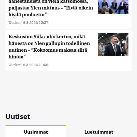
äänestäneistä on vielä katsomossa,
paljastaa Ylen mittaus – ”Eivät oikein
löydä puoluetta”
Uutiset
|
6.8.2026 15:57
Keskustan Siika-aho kertoo, mikä
hänestä on Ylen gallupin todellinen
uutinen – ”Kokoomus maksaa siitä
hintaa”
Uutiset
|
6.8.2026 11:56
Uutiset
Uusimmat
Luetuimmat