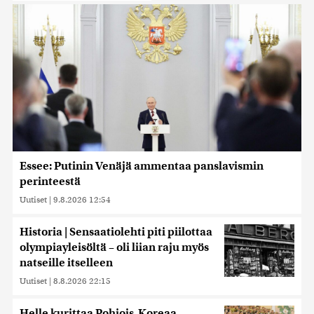
Essee: Putinin Venäjä ammentaa panslavismin
perinteestä
Uutiset
|
9.8.2026 12:54
Historia | Sensaatiolehti piti piilottaa
olympiayleisöltä – oli liian raju myös
natseille itselleen
Uutiset
|
8.8.2026 22:15
Helle kurittaa Pohjois-Koreaa –