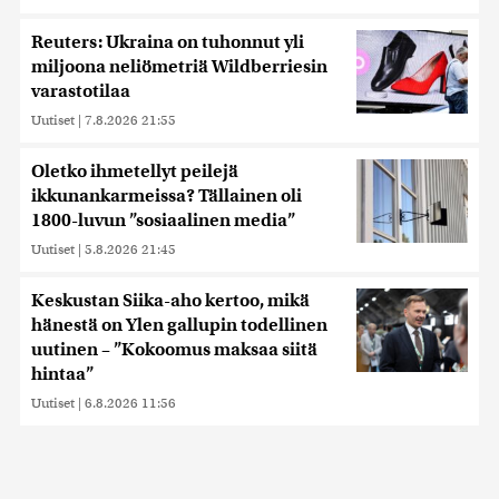
Reuters: Ukraina on tuhonnut yli
miljoona neliömetriä Wildberriesin
varastotilaa
Uutiset
|
7.8.2026 21:55
Oletko ihmetellyt peilejä
ikkunankarmeissa? Tällainen oli
1800-luvun ”sosiaalinen media”
Uutiset
|
5.8.2026 21:45
Keskustan Siika-aho kertoo, mikä
hänestä on Ylen gallupin todellinen
uutinen – ”Kokoomus maksaa siitä
hintaa”
Uutiset
|
6.8.2026 11:56