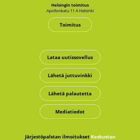
Hel­sin­gin toi­mi­tus
Apol­lon­ka­tu 11 A Hel­sin­ki
Toimitus
Lataa uutissovellus
Lähetä juttuvinkki
Lähetä palautetta
Mediatiedot
Järjestöpalstan ilmoitukset
Keskustan