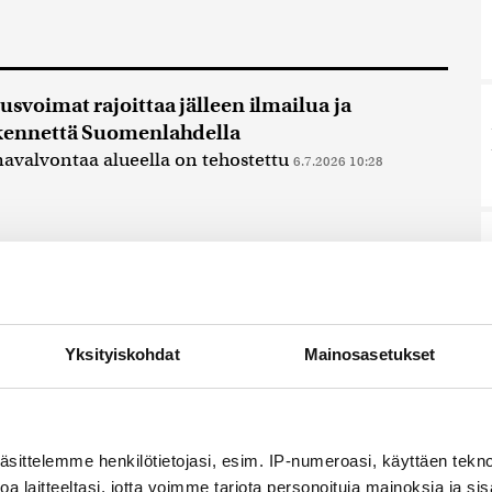
usvoimat rajoittaa jälleen ilmailua ja
kennettä Suomenlahdella
avalvontaa alueella on tehostettu
6.7.2026 10:28
usvoimat rajoitti ilmailua Suomenlahdella
han varalta
Yksityiskohdat
Mainosasetukset
voimat rajoitti ilmailua tilapäisesti itäisellä
hdella varhain aamulla drooniuhan takia,
nnan viestinnästä kerrotaan. Puolustusvoimat...
äsittelemme henkilötietojasi, esim. IP-numeroasi, käyttäen teknol
14
a laitteeltasi, jotta voimme tarjota personoituja mainoksia ja sis