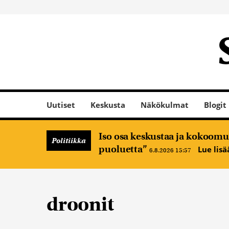
Uutiset
Keskusta
Näkökulmat
Blogit
Iso osa keskustaa ja kokoomus
Politiikka
puoluetta”
Lue lis
6.8.2026 15:57
droonit