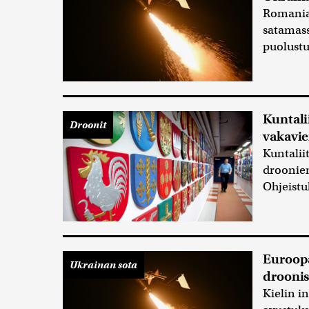
Romania
satamas
puolustu
Kuntali
Droonit
vakavie
Kuntalii
droonien
Ohjeistu
Euroopa
Ukrainan sota
droonis
Kielin i