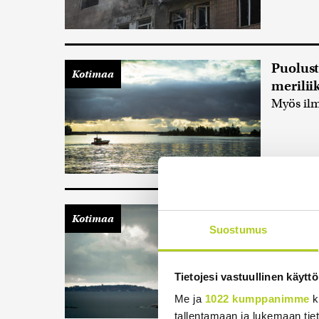
Puolust
Kotimaa
merilii
Myös ilm
Puolust
Kotimaa
drooniu
Suostumus
Puolustus
Suomenla
Tietojesi vastuullinen käyttö
pääesiku
Me ja
1022 kumppanimme
k
2.7.2026 9:
tallentamaan ja lukemaan tieto