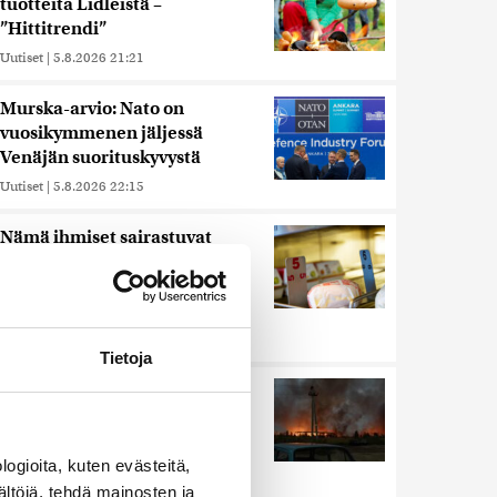
tuotteita Lidleistä –
”Hittitrendi”
Uutiset
|
5.8.2026 21:21
Murska-arvio: Nato on
vuosikymmenen jäljessä
Venäjän suorituskyvystä
Uutiset
|
5.8.2026 22:15
Nämä ihmiset sairastuvat
muita herkemmin sydän- ja
verisuonitauteihin, sanoo
tutkimus
Uutiset
|
5.8.2026 22:01
Tietoja
Ukrainan mukaan yhtään
Venäjän ohjusta ei kyetty
pudottamaan iskussa, jossa
kuoli toistakymmentä ihmistä
ogioita, kuten evästeitä,
ältöjä, tehdä mainosten ja
Uutiset
|
5.8.2026 9:21