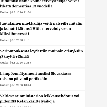
Tutkimus: Nämä kolme terveystekijää voivat
lykätä dementiaa 13 vuodella
Uutiset
|
6.8.2026 21:50
Juutalainen miekkailija voitti natseille mitalin
ja kohotti kätensä Hitler-tervehdykseen –
Miksi ihmeessä?
Uutiset
|
6.8.2026 21:31
Veriputouksesta löydettiin muinoin eristyksiin
jäänyttä elämää
Uutiset
|
6.8.2026 21:15
Lämpöennätys meni uusiksi Slovakiassa
toisena päivänä peräkkäin
Uutiset
|
6.8.2026 18:44
Valtiovarainministeriön leikkausehdotus voi
pidentää Kelan käsittelyaikoja