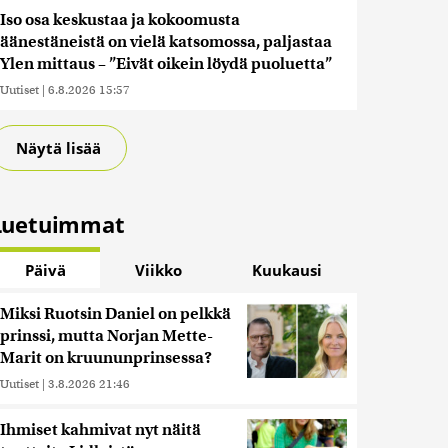
Iso osa keskustaa ja kokoomusta
äänestäneistä on vielä katsomossa, paljastaa
Ylen mittaus – ”Eivät oikein löydä puoluetta”
Uutiset
|
6.8.2026 15:57
Näytä lisää
Luetuimmat
Päivä
Viikko
Kuukausi
Miksi Ruotsin Daniel on pelkkä
prinssi, mutta Norjan Mette-
Marit on kruununprinsessa?
Uutiset
|
3.8.2026 21:46
Ihmiset kahmivat nyt näitä