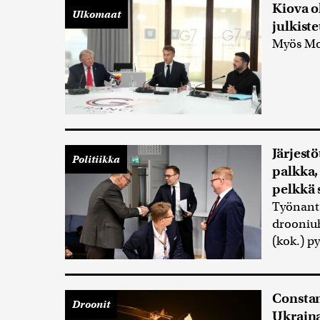
Kiova 
Ulkomaat
julkist
Myös Mo
Järjest
Politiikka
palkka,
pelkkä s
Työnanta
drooniuh
(kok.) p
Constan
Droonit
Ukraina