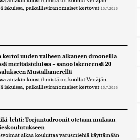
sa ainakin kuusi ihmistä on kuollut Venäjän
ä iskuissa, paikallisviranomaiset kertovat
15.7.2026
 kertoi uuden vaiheen alkaneen drooneilla
ssä meritaisteluissa – sanoo iskeneensä 20
salukseen Mustallamerellä
sa ainakin kuusi ihmistä on kuollut Venäjän
ä iskuissa, paikallisviranomaiset kertovat
15.7.2026
ki-lehti: Torjuntadroonit otetaan mukaan
ieskoulutukseen
svoimat alkaa kouluttaa varusmiehiä käyttämään