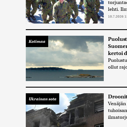
torjunta
lehti. I
10.7.2026 1
Puolustu
Kotimaa
Suomenl
kertoi 
Puolust
ollut ra
Droonit
Ukrainan sota
Venäjän 
tuhoisam
ilmatorj