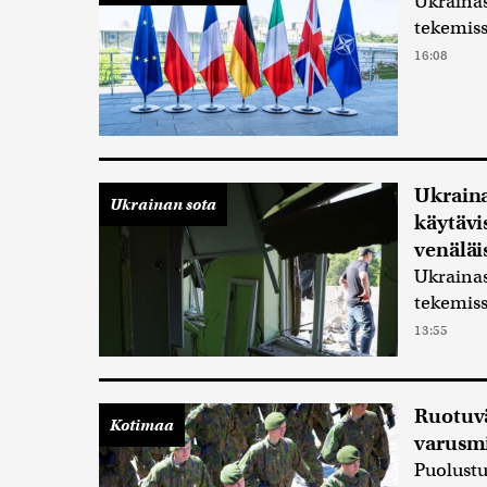
Ukrainas
tekemiss
16:08
Ukraina
Ukrainan sota
käytävi
venäläi
Ukrainas
tekemiss
13:55
Ruotuvä
Kotimaa
varusm
Puolustu