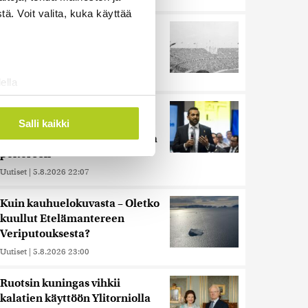
ä. Voit valita, kuka käyttää
Harva tajusi Hitlerin
olympialaisissa, mitä pinnan
alla kyti
Uutiset
|
5.8.2026 21:41
ella
ostaminen)
Reuters: FBI aloitti yhteistyön
ossa
. Voit muuttaa
Kiinan ja Venäjän kanssa,
Salli kaikki
kriitikot huolissaan – ”Loistava
peiterooli”
 ominaisuuksien tukemiseen
Uutiset
|
5.8.2026 22:07
tiikka-alan
ietoja muihin tietoihin, joita
Kuin kauhuelokuvasta – Oletko
 myös siirtää ulkomaille.
kuullut Etelämantereen
Veriputouksesta?
Uutiset
|
5.8.2026 23:00
Ruotsin kuningas vihkii
kalatien käyttöön Ylitorniolla