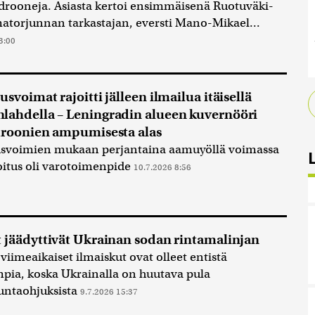
drooneja. Asiasta kertoi ensimmäisenä Ruotuväki-
lmatorjunnan tarkastajan, eversti Mano-Mikael...
3:00
svoimat rajoitti jälleen ilmailua itäisellä
ahdella – Leningradin alueen kuvernööri
droonien ampumisesta alas
usvoimien mukaan perjantaina aamuyöllä voimassa
joitus oli varotoimenpide
10.7.2026 8:56
 jäädyttivät Ukrainan sodan rintamalinjan
viimeaikaiset ilmaiskut ovat olleet entistä
pia, koska Ukrainalla on huutava pula
untaohjuksista
9.7.2026 15:37