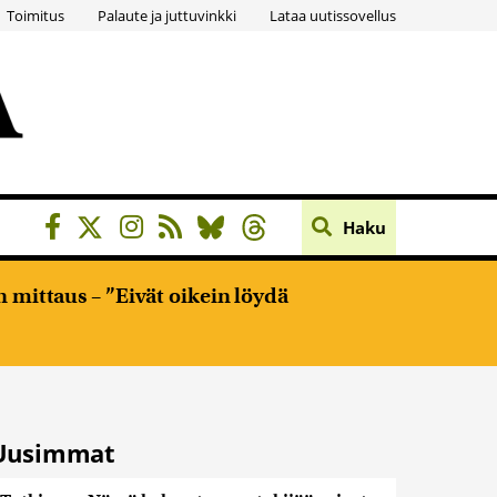
Toimitus
Palaute ja juttuvinkki
Lataa uutissovellus
Haku
 mittaus – ”Eivät oikein löydä
Uusimmat