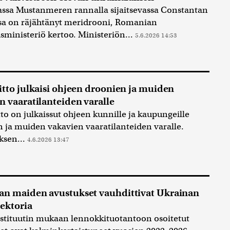
ssa Mustanmeren rannalla sijaitsevassa Constantan
sa on räjähtänyt meridrooni, Romanian
sministeriö kertoo. Ministeriön...
5.6.2026 14:53
itto julkaisi ohjeen droonien ja muiden
n vaaratilanteiden varalle
tto on julkaissut ohjeen kunnille ja kaupungeille
 ja muiden vakavien vaaratilanteiden varalle.
ksen...
4.6.2026 13:47
n maiden avustukset vauhdittivat Ukrainan
ektoria
nstituutin mukaan lennokkituotantoon osoitetut