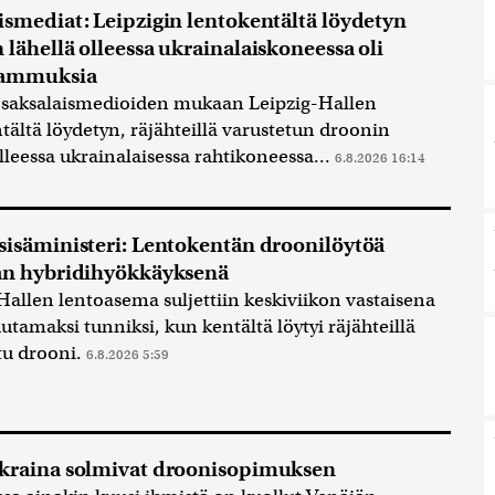
ismediat: Leipzigin lentokentältä löydetyn
 lähellä olleessa ukrainalaiskoneessa oli
a ammuksia
 saksalaismedioiden mukaan Leipzig-Hallen
tältä löydetyn, räjähteillä varustetun droonin
olleessa ukrainalaisessa rahtikoneessa...
6.8.2026 16:14
sisäministeri: Lentokentän droonilöytöä
an hybridihyökkäyksenä
Hallen lentoasema suljettiin keskiviikon vastaisena
tamaksi tunniksi, kun kentältä löytyi räjähteillä
tu drooni.
6.8.2026 5:59
kraina solmivat droonisopimuksen