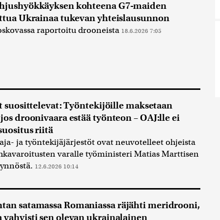
ohjushyökkäyksen kohteena G7-maiden
ettua Ukrainaa tukevan yhteislausunnon
skovassa raportoitu drooneista
18.6.2026 7:05
öt suosittelevat: Työntekijöille maksetaan
 jos droonivaara estää työnteon – OAJ:lle ei
uositus riitä
ja- ja työntekijäjärjestöt ovat neuvotelleet ohjeista
kavaroitusten varalle työministeri Matias Marttisen
yynnöstä.
12.6.2026 10:14
tan satamassa Romaniassa räjähti meridrooni,
 vahvisti sen olevan ukrainalainen