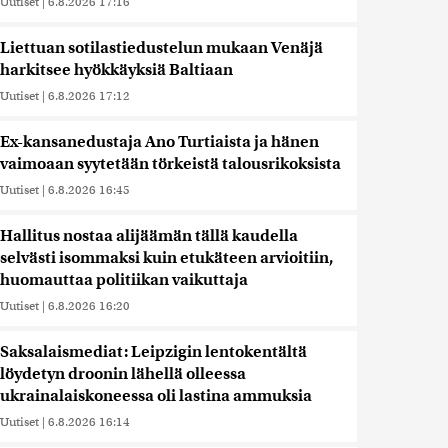
Uutiset
|
6.8.2026 17:16
Liettuan sotilastiedustelun mukaan Venäjä
harkitsee hyökkäyksiä Baltiaan
Uutiset
|
6.8.2026 17:12
Ex-kansanedustaja Ano Turtiaista ja hänen
vaimoaan syytetään törkeistä talousrikoksista
Uutiset
|
6.8.2026 16:45
Hallitus nostaa alijäämän tällä kaudella
selvästi isommaksi kuin etukäteen arvioitiin,
huomauttaa politiikan vaikuttaja
Uutiset
|
6.8.2026 16:20
Saksalaismediat: Leipzigin lentokentältä
löydetyn droonin lähellä olleessa
ukrainalaiskoneessa oli lastina ammuksia
Uutiset
|
6.8.2026 16:14