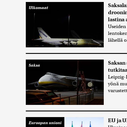
Saksala
Ulkomaat
droonin
lastin
Useiden
lentoken
lähellä 
Saksan 
Saksa
tutkita
Leipzig-
yönä muu
varustet
EU ja U
Euroopan unioni