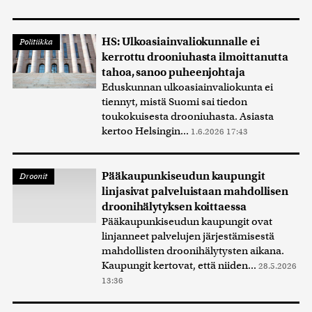
HS: Ulkoasiainvaliokunnalle ei
Politiikka
kerrottu drooniuhasta ilmoittanutta
tahoa, sanoo puheenjohtaja
Eduskunnan ulkoasiainvaliokunta ei
tiennyt, mistä Suomi sai tiedon
toukokuisesta drooniuhasta. Asiasta
kertoo Helsingin...
1.6.2026 17:43
Pääkaupunkiseudun kaupungit
Droonit
linjasivat palveluistaan mahdollisen
droonihälytyksen koittaessa
Pääkaupunkiseudun kaupungit ovat
linjanneet palvelujen järjestämisestä
mahdollisten droonihälytysten aikana.
Kaupungit kertovat, että niiden...
28.5.2026
13:36