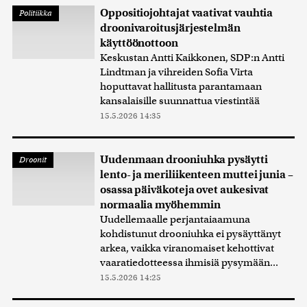
Oppositiojohtajat vaativat vauhtia
Politiikka
droonivaroitusjärjestelmän
käyttöönottoon
Keskustan Antti Kaikkonen, SDP:n Antti
Lindtman ja vihreiden Sofia Virta
hoputtavat hallitusta parantamaan
kansalaisille suunnattua viestintää
15.5.2026 14:35
Uudenmaan drooniuhka pysäytti
Droonit
lento- ja meriliikenteen muttei junia –
osassa päiväkoteja ovet aukesivat
normaalia myöhemmin
Uudellemaalle perjantaiaamuna
kohdistunut drooniuhka ei pysäyttänyt
arkea, vaikka viranomaiset kehottivat
vaaratiedotteessa ihmisiä pysymään...
15.5.2026 14:25