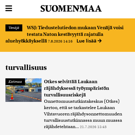
WSJ: Tiedustelutiedon mukaan Venäjä voisi
Venäjä
testata Naton kestävyyttä rajatulla
Lue lisää
aluehyökkäyksellä
7.8.2026 14:16
turvallisuus
Otkes selvittää Laukaan
Kotimaa
räjähdyksessä työympäristön
turvallisuusriskejä
Onnettomuustutkintakeskus (Otkes)
kertoo, että se tarkastelee Laukaan
Vihtavuoren räjähdysonnettomuuden
turvallisuustutkinnassa muun muassa
räjähdetehtaan...
21.7.2026 15:43