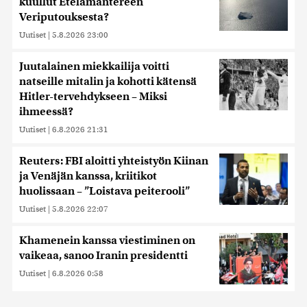
kuullut Etelämantereen
Veriputouksesta?
Uutiset
|
5.8.2026 23:00
Juutalainen miekkailija voitti
natseille mitalin ja kohotti kätensä
Hitler-tervehdykseen – Miksi
ihmeessä?
Uutiset
|
6.8.2026 21:31
Reuters: FBI aloitti yhteistyön Kiinan
ja Venäjän kanssa, kriitikot
huolissaan – ”Loistava peiterooli”
Uutiset
|
5.8.2026 22:07
Khamenein kanssa viestiminen on
vaikeaa, sanoo Iranin presidentti
Uutiset
|
6.8.2026 0:58