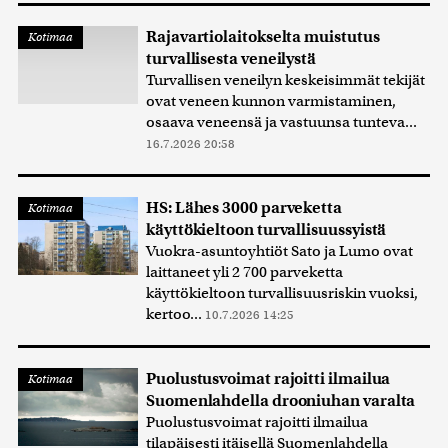
Rajavartiolaitokselta muistutus
Kotimaa
turvallisesta veneilystä
Turvallisen veneilyn keskeisimmät tekijät
ovat veneen kunnon varmistaminen,
osaava veneensä ja vastuunsa tunteva...
16.7.2026 20:58
HS: Lähes 3000 parveketta
Kotimaa
käyttökieltoon turvallisuussyistä
Vuokra-asuntoyhtiöt Sato ja Lumo ovat
laittaneet yli 2 700 parveketta
käyttökieltoon turvallisuusriskin vuoksi,
kertoo...
10.7.2026 14:25
Puolustusvoimat rajoitti ilmailua
Kotimaa
Suomenlahdella drooniuhan varalta
Puolustusvoimat rajoitti ilmailua
tilapäisesti itäisellä Suomenlahdella