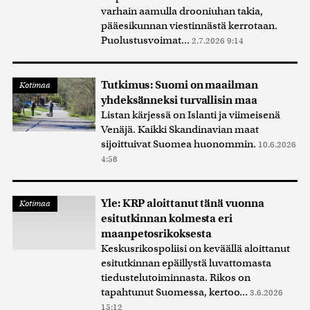
varhain aamulla drooniuhan takia,
pääesikunnan viestinnästä kerrotaan.
Puolustusvoimat...
2.7.2026 9:14
Tutkimus: Suomi on maailman
Kotimaa
yhdeksänneksi turvallisin maa
Listan kärjessä on Islanti ja viimeisenä
Venäjä. Kaikki Skandinavian maat
sijoittuivat Suomea huonommin.
10.6.2026
4:58
Yle: KRP aloittanut tänä vuonna
Kotimaa
esitutkinnan kolmesta eri
maanpetosrikoksesta
Keskusrikospoliisi on keväällä aloittanut
esitutkinnan epäillystä luvattomasta
tiedustelutoiminnasta. Rikos on
tapahtunut Suomessa, kertoo...
3.6.2026
15:12