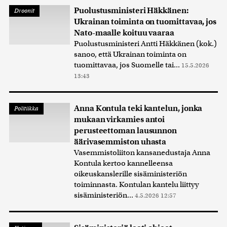
Puolustusministeri Häkkänen:
Droonit
Ukrainan toiminta on tuomittavaa, jos
Nato-maalle koituu vaaraa
Puolustusministeri Antti Häkkänen (kok.)
sanoo, että Ukrainan toiminta on
tuomittavaa, jos Suomelle tai...
15.5.2026
13:43
Anna Kontula teki kantelun, jonka
Politiikka
mukaan virkamies antoi
perusteettoman lausunnon
äärivasemmiston uhasta
Vasemmistoliiton kansanedustaja Anna
Kontula kertoo kannelleensa
oikeuskanslerille sisäministeriön
toiminnasta. Kontulan kantelu liittyy
sisäministeriön...
4.5.2026 12:57