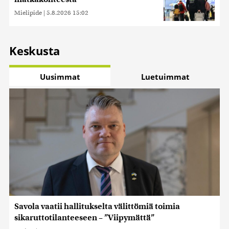
Mielipide
|
5.8.2026 15:02
Keskusta
Uusimmat
Luetuimmat
Savola vaatii hallitukselta välittömiä toimia
sikaruttotilanteeseen – ”Viipymättä”