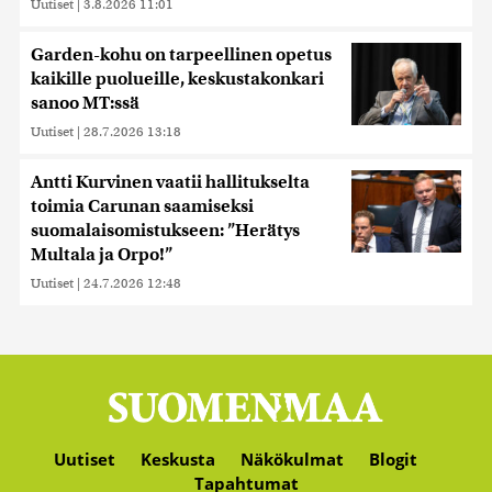
Uutiset
|
3.8.2026 11:01
Garden-kohu on tarpeellinen opetus
kaikille puolueille, keskustakonkari
sanoo MT:ssä
Uutiset
|
28.7.2026 13:18
Antti Kurvinen vaatii hallitukselta
toimia Carunan saamiseksi
suomalaisomistukseen: ”Herätys
Multala ja Orpo!”
Uutiset
|
24.7.2026 12:48
Uutiset
Keskusta
Näkökulmat
Blogit
Tapahtumat