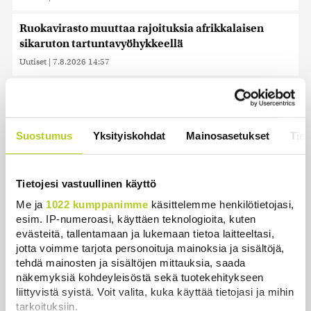
Ruokavirasto muuttaa rajoituksia afrikkalaisen
sikaruton tartuntavyöhykkeellä
Uutiset
|
7.8.2026 14:57
Somejättejä vaaditaan vastuuseen riippuvuuden
aiheuttamisesta
Uutiset
|
7.8.2026 14:30
Suostumus
Yksityiskohdat
Mainosasetukset
Tiet
WSJ: Tiedustelutiedon mukaan Venäjä voisi testata
Naton kestävyyttä rajatulla aluehyökkäyksellä
Tietojesi vastuullinen käyttö
Uutiset
|
7.8.2026 14:16
Me ja
1022 kumppanimme
käsittelemme henkilötietojasi,
esim. IP-numeroasi, käyttäen teknologioita, kuten
Metsäpalojen varalle tarvitaan kansallinen
evästeitä, tallentamaan ja lukemaan tietoa laitteeltasi,
suunnitelma, keskustan varapuheenjohtaja vaatii –
jotta voimme tarjota personoituja mainoksia ja sisältöjä,
”Olisi naiivia ummistaa silmät”
tehdä mainosten ja sisältöjen mittauksia, saada
Uutiset
|
7.8.2026 13:58
näkemyksiä kohdeyleisöstä sekä tuotekehitykseen
liittyvistä syistä. Voit valita, kuka käyttää tietojasi ja mihin
Sinilevätilanne heikentynyt tavallista huonommaksi
tarkoituksiin.