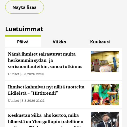
Näytä lisää
Luetuimmat
Päivä
Viikko
Kuukausi
Nämä ihmiset sairastuvat muita
herkemmin sydän- ja
verisuonitauteihin, sanoo tutkimus
Uutiset
|
5.8.2026 22:01
Ihmiset kahmivat nyt näitä tuotteita
Lidleistä – ”Hittitrendi”
Uutiset
|
5.8.2026 21:21
Keskustan Siika-aho kertoo, mikä
hänestä on Ylen gallupin todellinen