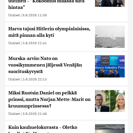
uutinen – ”Kokoomus maksaa siitä
hintaa”
Uutiset
|
6.8.2026 11:56
Harva tajusi Hitlerin olympialaisissa,
mitä pinnan alla kyti
Uutiset
|
5.8.2026 21:41
Murska-arvio: Nato on
vuosikymmenen jäljessä Venäjän
suorituskyvystä
Uutiset
|
5.8.2026 22:15
Miksi Ruotsin Daniel on pelkkä
prinssi, mutta Norjan Mette-Marit on
kruununprinsessa?
Uutiset
|
3.8.2026 21:46
Kuin kauhuelokuvasta – Oletko