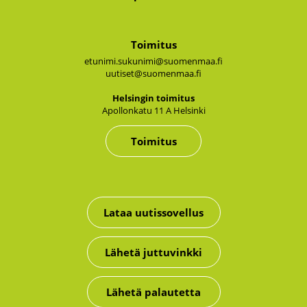
Toimitus
etunimi.sukunimi@suomenmaa.fi
uutiset@suomenmaa.fi
Hel­sin­gin toi­mi­tus
Apol­lon­ka­tu 11 A Hel­sin­ki
Toimitus
Lataa uutissovellus
Lähetä juttuvinkki
Lähetä palautetta