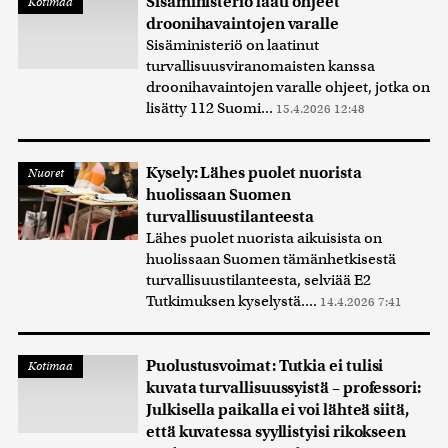
Sisäministeriö laati ohjeet
Kotimaa
droonihavaintojen varalle
Sisäministeriö on laatinut
turvallisuusviranomaisten kanssa
droonihavaintojen varalle ohjeet, jotka on
lisätty 112 Suomi...
15.4.2026 12:48
Kysely: Lähes puolet nuorista
Nuoret
huolissaan Suomen
turvallisuustilanteesta
Lähes puolet nuorista aikuisista on
huolissaan Suomen tämänhetkisestä
turvallisuustilanteesta, selviää E2
Tutkimuksen kyselystä....
14.4.2026 7:41
Puolustusvoimat: Tutkia ei tulisi
Kotimaa
kuvata turvallisuussyistä – professori:
Julkisella paikalla ei voi lähteä siitä,
että kuvatessa syyllistyisi rikokseen