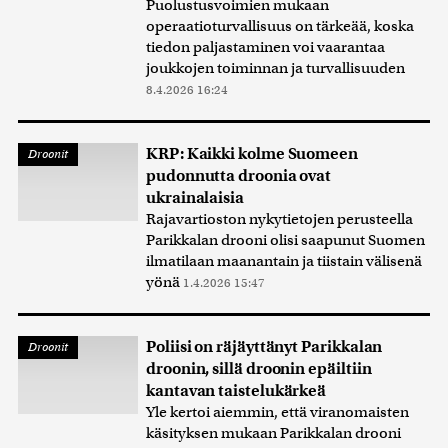
Puolustusvoimien mukaan
operaatioturvallisuus on tärkeää, koska
tiedon paljastaminen voi vaarantaa
joukkojen toiminnan ja turvallisuuden
8.4.2026 16:24
KRP: Kaikki kolme Suomeen
Droonit
pudonnutta droonia ovat
ukrainalaisia
Rajavartioston nykytietojen perusteella
Parikkalan drooni olisi saapunut Suomen
ilmatilaan maanantain ja tiistain välisenä
yönä
1.4.2026 15:47
Poliisi on räjäyttänyt Parikkalan
Droonit
droonin, sillä droonin epäiltiin
kantavan taistelukärkeä
Yle kertoi aiemmin, että viranomaisten
käsityksen mukaan Parikkalan drooni