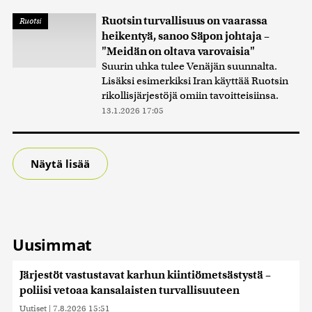
Ruotsin turvallisuus on vaarassa
Ruotsi
heikentyä, sanoo Säpon johtaja –
"Meidän on oltava varovaisia"
Suurin uhka tulee Venäjän suunnalta.
Lisäksi esimerkiksi Iran käyttää Ruotsin
rikollisjärjestöjä omiin tavoitteisiinsa.
13.1.2026 17:05
Näytä lisää
Uusimmat
Järjestöt vastustavat karhun kiintiömetsästystä –
poliisi vetoaa kansalaisten turvallisuuteen
Uutiset
|
7.8.2026 15:51