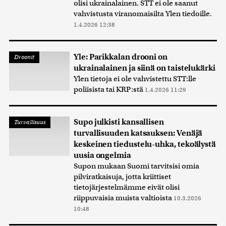
olisi ukrainalainen. STT ei ole saanut
vahvistusta viranomaisilta Ylen tiedoille.
1.4.2026 12:38
Yle: Parikkalan drooni on
Droonit
ukrainalainen ja siinä on taistelukärki
Ylen tietoja ei ole vahvistettu STT:lle
poliisista tai KRP:stä
1.4.2026 11:29
Supo julkisti kansallisen
Turvallisuus
turvallisuuden katsauksen: Venäjä
keskeinen tiedustelu-uhka, tekoälystä
uusia ongelmia
Supon mukaan Suomi tarvitsisi omia
pilviratkaisuja, jotta kriittiset
tietojärjestelmämme eivät olisi
riippuvaisia muista valtioista
10.3.2026
10:48