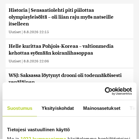
Historia | Sensaatiolehti piti piilottaa
olympiayleisöltä – oli liian raju myös natseille
itselleen
Uutiset
|
8.8.2026 22:15
Helle kurittaa Pohjois-Koreaa – valtionmedia
kehottaa syömään koiranlihasoppaa
Uutiset
|
8.8.2026 22:06
WSJ: Saksassa löytynyt drooni oli todennäköisesti
venäläinen
Uutiset
|
8.8.2026 16:19
Sikarutto tuo metsästysrajoituksia – vilkkain
Suostumus
Yksityiskohdat
Mainosasetukset
Tiet
metsästyskausi käynnistyy Suomessa
Uutiset
|
8.8.2026 15:00
Tietojesi vastuullinen käyttö
Bulgariassa on räjähtänyt drooni lähellä Romanian
Me ja
1022 kumppanimme
käsittelemme henkilötietojasi,