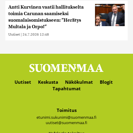
Antti Kurvinen vaatii hallitukselta
toimia Carunan saamiseksi
suomalaisomistukseen: ”Herätys
Multala ja Orpo!”
Uutiset
|
24.7.2026 12:48
Uutiset
Keskusta
Näkökulmat
Blogit
Tapahtumat
Toimitus
etunimi.sukunimi@suomenmaa.fi
uutiset@suomenmaa.fi