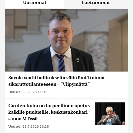
Uusimmat
Luetuimmat
Savola vaatii hallitukselta välittömiä toimia
sikaruttotilanteeseen – ”Viipymättä”
Uutiset
|
3.8.2026 11:01
Garden-kohu on tarpeellinen opetus
kaikille puolueille, keskustakonkari
sanoo MT:ssä
Uutiset
|
28.7.2026 13:18