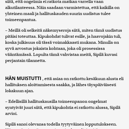
siitä, että ongelmia ei ratkota matkan varrella vaan
alkutilanteessa. Näin saadaan varmistettua, että kaikilla on
yhteinen maali ja hallituskauden suurin uudistus tulee
toimeenpantua.
– Meillä oli selkeitä näkemyseroja siitä, miten tämä uudistus
pitäisi toteuttaa. Kipukohdat tulivat esille, ja haavojakin tuli,
koska julkisuus oli tässä voimakkaasti mukana. Minulla on
syvä arvostus jokaista kohtaan, joka oli prosessissa
vääntämässä. Lopulta tämä vahvistaa meitä, Sipilä kuvasi
perjantain tilannetta.
HÄN MUISTUTTI
, että asiaa on ratkottu kesäkuun alusta eli
hallituksen aloittamisesta saakka, ja lähes täyspäiväisesti
lokakuun ajan.
– Edellisillä hallituskausilla toimeenpanon ongelmat
syntyivät juuri siitä, että kipukohtia ei ratkottu alussa, Sipilä
arvioi.
Sipilä sanoi olevansa todella tyytyväinen lopputulokseen.