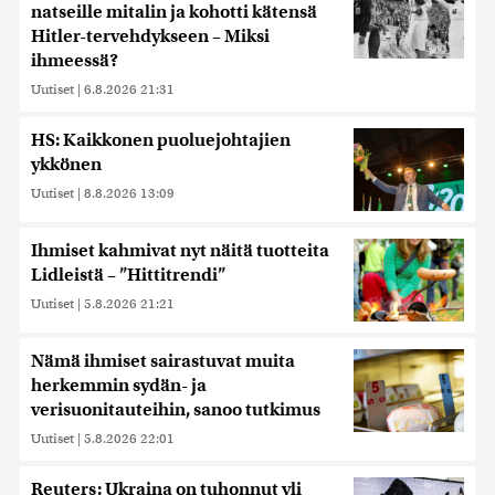
natseille mitalin ja kohotti kätensä
Hitler-tervehdykseen – Miksi
ihmeessä?
Uutiset
|
6.8.2026 21:31
HS: Kaikkonen puoluejohtajien
ykkönen
Uutiset
|
8.8.2026 13:09
Ihmiset kahmivat nyt näitä tuotteita
Lidleistä – ”Hittitrendi”
Uutiset
|
5.8.2026 21:21
Nämä ihmiset sairastuvat muita
herkemmin sydän- ja
verisuonitauteihin, sanoo tutkimus
Uutiset
|
5.8.2026 22:01
Reuters: Ukraina on tuhonnut yli