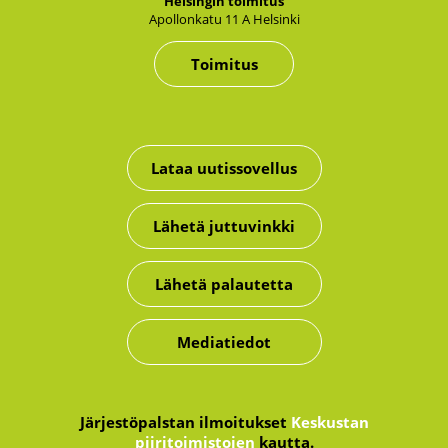
Hel­sin­gin toi­mi­tus
Apol­lon­ka­tu 11 A Hel­sin­ki
Toimitus
Lataa uutissovellus
Lähetä juttuvinkki
Lähetä palautetta
Mediatiedot
Järjestöpalstan ilmoitukset
Keskustan
piiritoimistojen
kautta.