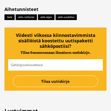
Aihetunnisteet
Sote
sote-ratkaisu
sote-sopu
sote-uudistus
Viidesti viikossa kiinnostavimmista
sisällöistä koostettu uutispaketti
sähköpostiisi?
Tilaa Suomenmaan ilmainen uutiskirje.
Luetuimmat