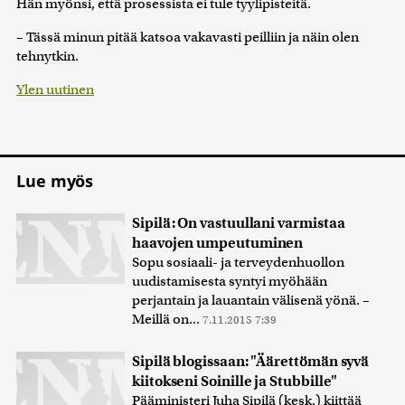
Hän myönsi, että prosessista ei tule tyylipisteitä.
– Tässä minun pitää katsoa vakavasti peilliin ja näin olen
tehnytkin.
Ylen uutinen
Lue myös
Sipilä: On vastuullani varmistaa
haavojen umpeutuminen
Sopu sosiaali- ja terveydenhuollon
uudistamisesta syntyi myöhään
perjantain ja lauantain välisenä yönä. –
Meillä on...
7.11.2015 7:39
Sipilä blogissaan: "Äärettömän syvä
kiitokseni Soinille ja Stubbille"
Pääministeri Juha Sipilä (kesk.) kiittää