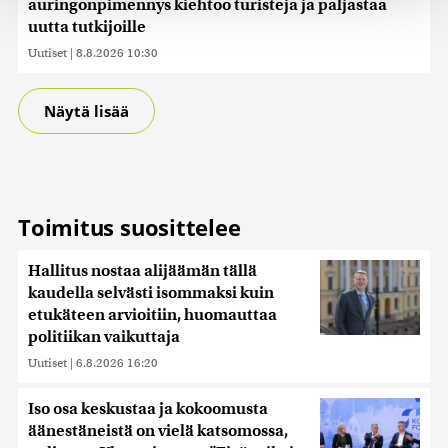
auringonpimennys kiehtoo turisteja ja paljastaa
tukemiseen ja kävijämäärämme analysoimiseen. Lisäksi
uutta tutkijoille
jaamme sosiaalisen median, mainosalan ja analytiikka-
Uutiset
|
8.8.2026 10:30
alan kumppaneillemme tietoja siitä, miten käytät
sivustoamme. Kumppanimme voivat yhdistää näitä
tietoja muihin tietoihin, joita olet antanut heille tai joita on
Näytä lisää
kerätty, kun olet käyttänyt heidän palvelujaan. Tietoja
saatetaan myös siirtää ulkomaille.
Toimitus suosittelee
Hallitus nostaa alijäämän tällä
kaudella selvästi isommaksi kuin
etukäteen arvioitiin, huomauttaa
politiikan vaikuttaja
Uutiset
|
6.8.2026 16:20
Iso osa keskustaa ja kokoomusta
äänestäneistä on vielä katsomossa,