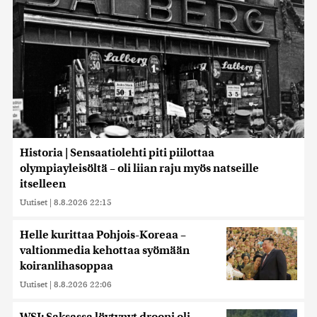
Historia | Sensaatiolehti piti piilottaa
olympiayleisöltä – oli liian raju myös natseille
itselleen
Uutiset
|
8.8.2026 22:15
Helle kurittaa Pohjois-Koreaa –
valtionmedia kehottaa syömään
koiranlihasoppaa
Uutiset
|
8.8.2026 22:06
WSJ: Saksassa löytynyt drooni oli