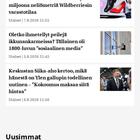
miljoona neliömetriä Wildberriesin
varastotilaa
Uutiset
|
7.8.2026 21:55
Oletko ihmetellyt peilejä
ikkunankarmeissa? Tällainen oli
1800-luvun ”sosiaalinen media”
Uutiset
|
5.8.2026 21:45
Keskustan Siika-aho kertoo, mikä
hänestä on Ylen gallupin todellinen
uutinen – ”Kokoomus maksaa siitä
hintaa”
Uutiset
|
6.8.2026 11:56
Uusimmat