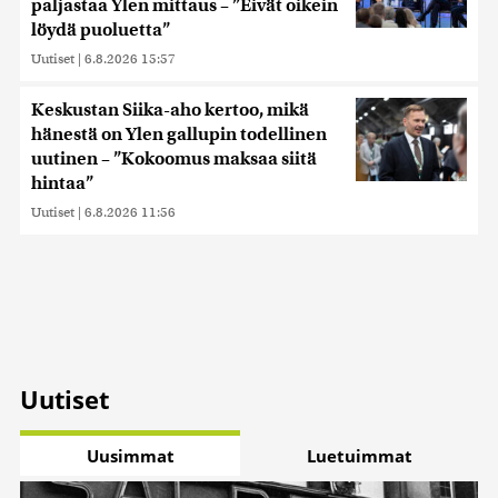
paljastaa Ylen mittaus – ”Eivät oikein
löydä puoluetta”
Uutiset
|
6.8.2026 15:57
Keskustan Siika-aho kertoo, mikä
hänestä on Ylen gallupin todellinen
uutinen – ”Kokoomus maksaa siitä
hintaa”
Uutiset
|
6.8.2026 11:56
Uutiset
Uusimmat
Luetuimmat