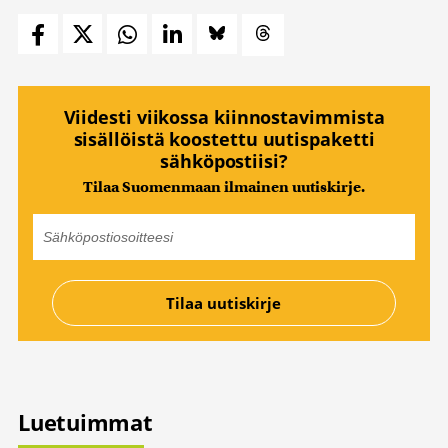
Viidesti viikossa kiinnostavimmista
sisällöistä koostettu uutispaketti
sähköpostiisi?
Tilaa Suomenmaan ilmainen uutiskirje.
Luetuimmat