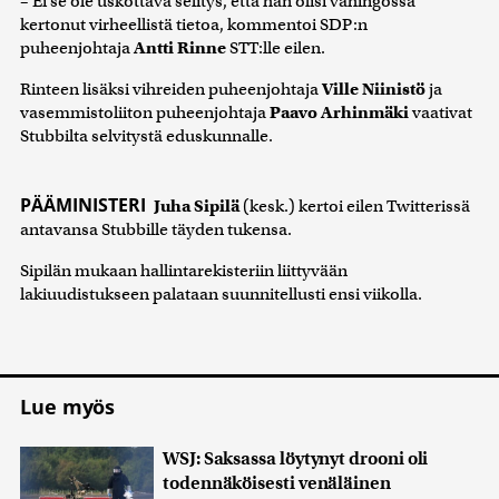
– Ei se ole uskottava selitys, että hän olisi vahingossa
kertonut virheellistä tietoa, kommentoi SDP:n
puheenjohtaja
Antti Rinne
STT:lle eilen.
Rinteen lisäksi vihreiden puheenjohtaja
Ville Niinistö
ja
vasemmistoliiton puheenjohtaja
Paavo Arhinmäki
vaativat
Stubbilta selvitystä eduskunnalle.
PÄÄMINISTERI
Juha Sipilä
(kesk.) kertoi eilen Twitterissä
antavansa Stubbille täyden tukensa.
Sipilän mukaan hallintarekisteriin liittyvään
lakiuudistukseen palataan suunnitellusti ensi viikolla.
Lue myös
WSJ: Saksassa löytynyt drooni oli
todennäköisesti venäläinen