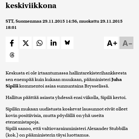
keskiviikkona
STT, Suomenmaa
29.11.2015 14:56
, muokattu
29.11.2015
18:01
A+
A–
Keskusta ei ole irtaantumassa hallintarekisterihankkeesta
sen enempää kuin kukaan muukaan, pääministeri
Juha
Sipilä
kommentoi asiaa sunnuntaina Brysselissä.
Hallitus päättää asiasta yhdessä ensi viikolla, Sipilä kertoi.
Sipilän mukaan uudistusta koskevat lausunnot eivät olleet
kovin positiivisia, mutta pöydällä on yhä useita
etenemistapoja.
Sipilä sanoo, että valtiovarainministeri Alexander Stubbilla
(kok.) on pääministerin täysi luottamus.