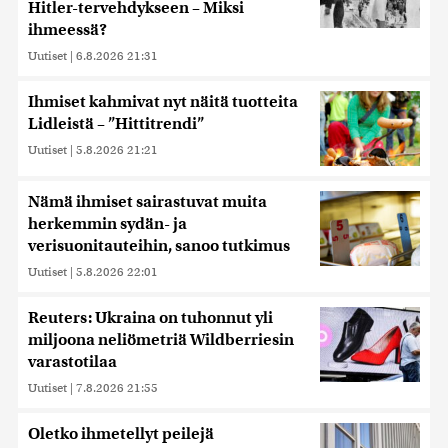
Hitler-tervehdykseen – Miksi
ihmeessä?
Uutiset
|
6.8.2026 21:31
Ihmiset kahmivat nyt näitä tuotteita
Lidleistä – ”Hittitrendi”
Uutiset
|
5.8.2026 21:21
Nämä ihmiset sairastuvat muita
herkemmin sydän- ja
verisuonitauteihin, sanoo tutkimus
Uutiset
|
5.8.2026 22:01
Reuters: Ukraina on tuhonnut yli
miljoona neliömetriä Wildberriesin
varastotilaa
Uutiset
|
7.8.2026 21:55
Oletko ihmetellyt peilejä