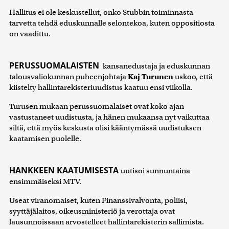
Hallitus ei ole keskustellut, onko Stubbin toiminnasta
tarvetta tehdä eduskunnalle selontekoa, kuten oppositiosta
on vaadittu.
PERUSSUOMALAISTEN
kansanedustaja ja eduskunnan
talousvaliokunnan puheenjohtaja
Kaj Turunen
uskoo, että
kiistelty hallintarekisteriuudistus kaatuu ensi viikolla.
Turusen mukaan perussuomalaiset ovat koko ajan
vastustaneet uudistusta, ja hänen mukaansa nyt vaikuttaa
siltä, että myös keskusta olisi kääntymässä uudistuksen
kaatamisen puolelle.
HANKKEEN KAATUMISESTA
uutisoi sunnuntaina
ensimmäiseksi MTV.
Useat viranomaiset, kuten Finanssivalvonta, poliisi,
syyttäjälaitos, oikeusministeriö ja verottaja ovat
lausunnoissaan arvostelleet hallintarekisterin sallimista.