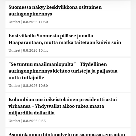
tukemiseen ja kävijämäärämme analysoimiseen. Lisäksi
Suomessa näkyy keskiviikkona osittainen
jaamme sosiaalisen median, mainosalan ja analytiikka-
auringonpimennys
alan kumppaneillemme tietoja siitä, miten käytät
sivustoamme. Kumppanimme voivat yhdistää näitä
Uutiset
|
8.8.2026 11:30
tietoja muihin tietoihin, joita olet antanut heille tai joita on
kerätty, kun olet käyttänyt heidän palvelujaan. Tietoja
Ensi viikolla Suomesta pääsee junalla
saatetaan myös siirtää ulkomaille.
Haaparantaan, mutta matka taitetaan kuivin suin
Uutiset
|
8.8.2026 10:44
”Se tuntuu maailmanlopulta” – Täydellinen
auringonpimennys kiehtoo turisteja ja paljastaa
uutta tutkijoille
Uutiset
|
8.8.2026 10:30
Kolumbian uusi oikeistolainen presidentti astui
virkaansa – Yhdysvallat aikoo tukea maata
miljardilla dollarilla
Uutiset
|
8.8.2026 9:55
Asuntokaupan hintapalvelu on saamassa seuraajan