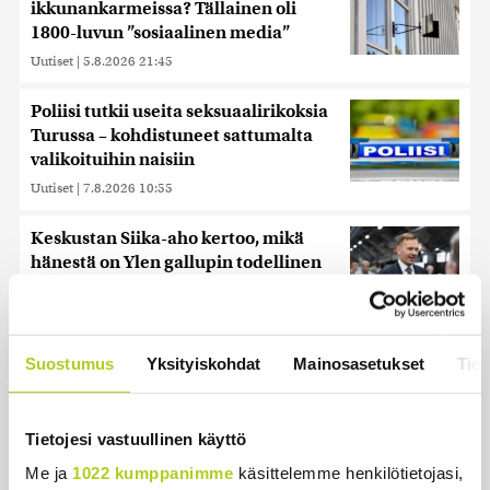
ikkunankarmeissa? Tällainen oli
1800-luvun ”sosiaalinen media”
Uutiset
|
5.8.2026 21:45
Poliisi tutkii useita seksuaalirikoksia
Turussa – kohdistuneet sattumalta
valikoituihin naisiin
Uutiset
|
7.8.2026 10:55
Keskustan Siika-aho kertoo, mikä
hänestä on Ylen gallupin todellinen
uutinen – ”Kokoomus maksaa siitä
hintaa”
Uutiset
|
6.8.2026 11:56
Suostumus
Yksityiskohdat
Mainosasetukset
Tiet
Tietojesi vastuullinen käyttö
Uusimmat
Me ja
1022 kumppanimme
käsittelemme henkilötietojasi,