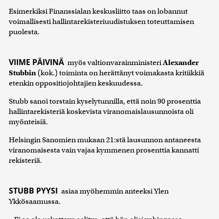
Esimerkiksi Finanssialan keskusliitto taas on lobannut
voimallisesti hallintarekisteriuudistuksen toteuttamisen
puolesta.
VIIME PÄIVINÄ
myös valtionvarainministeri
Alexander
Stubbin
(kok.) toiminta on herättänyt voimakasta kritiikkiä
etenkin oppositiojohtajien keskuudessa.
Stubb sanoi torstain kyselytunnilla, että noin 90 prosenttia
hallintarekisteriä koskevista viranomaislausunnoista oli
myönteisiä.
Helsingin Sanomien mukaan 21:stä lausunnon antaneesta
viranomaisesta vain vajaa kymmenen prosenttia kannatti
rekisteriä.
STUBB PYYSI
asiaa myöhemmin anteeksi Ylen
Ykkösaamussa.