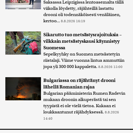
Saksassa Leipzigissa lentoasemalta tällä
viikolla löydetty, räjähteillä lastattu
drooni oli todennäköisesti venäläinen,
kertoo...
8.8.2026 16:19
Sikarutto tuo metsästysrajoituksia –
vilkkain metsästyskausi käynnistyy
Suomessa
Sepelkyyhky on Suomen metsästetyin
riistalaji. Viime vuonna lintua ammuttiin
jopa yli 300 000 kappaletta.
8.8.2026 15:00
Bulgariassa on räjähtänyt drooni
lähellä Romanian rajaa
Bulgarian pääministerin Rumen Radevin
mukaan droonin alkuperästä tai sen
tyypistä ei ole vielä tietoa. Kukaan ei
loukkaantunut räjähdyksessä.
8.8.2026
14:40