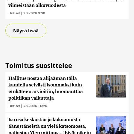
viimeistään alkuvuodesta
Uutiset
|
8.8.2026 9:30
Näytä lisää
Toimitus suosittelee
Hallitus nostaa alijäämän tällä
kaudella selvästi isommaksi kuin
etukäteen arvioitiin, huomauttaa
politiikan vaikuttaja
Uutiset
|
6.8.2026 16:20
Iso osa keskustaa ja kokoomusta
äänestäneistä on vielä katsomossa,
paljastaa Ylen mittaus – ”Eivät oikein