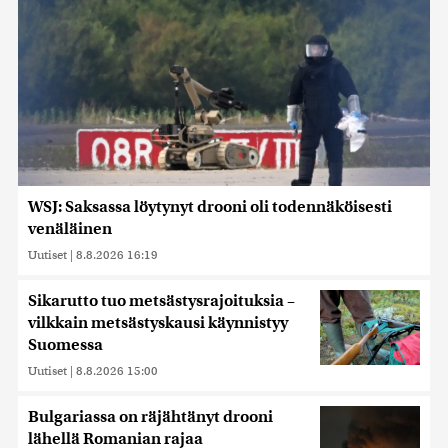
WSJ: Saksassa löytynyt drooni oli todennäköisesti
venäläinen
Uutiset
|
8.8.2026 16:19
Sikarutto tuo metsästysrajoituksia –
vilkkain metsästyskausi käynnistyy
Suomessa
Uutiset
|
8.8.2026 15:00
Bulgariassa on räjähtänyt drooni
lähellä Romanian rajaa