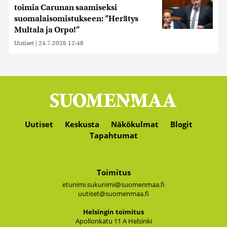
toimia Carunan saamiseksi
suomalaisomistukseen: ”Herätys
Multala ja Orpo!”
Uutiset
|
24.7.2026 12:48
Uutiset
Keskusta
Näkökulmat
Blogit
Tapahtumat
Toimitus
etunimi.sukunimi@suomenmaa.fi
uutiset@suomenmaa.fi
Hel­sin­gin toi­mi­tus
Apol­lon­ka­tu 11 A Hel­sin­ki