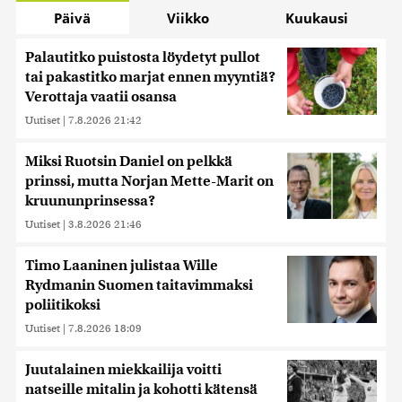
Päivä
Viikko
Kuukausi
Palautitko puistosta löydetyt pullot
tai pakastitko marjat ennen myyntiä?
Verottaja vaatii osansa
Uutiset
|
7.8.2026 21:42
Miksi Ruotsin Daniel on pelkkä
prinssi, mutta Norjan Mette-Marit on
kruununprinsessa?
Uutiset
|
3.8.2026 21:46
Timo Laaninen julistaa Wille
Rydmanin Suomen taitavimmaksi
poliitikoksi
Uutiset
|
7.8.2026 18:09
Juutalainen miekkailija voitti
natseille mitalin ja kohotti kätensä