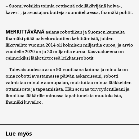
– Suomi voisikin toimia eettisenä edelläkävijänä hoiva-,
kaveri-, ja avustajarobotteja suunniteltaessa, Ihamäki pohtii.
MERKITTÄVÄNÄ
asiana robotiikan ja Suomen kannalta
Ihamäki pitää palvelurobottien kehittämistä, joiden
liikevaihto vuonna 2014 oli kolmisen miljardia euroa, ja arvio
vuodelle 2020 on jo 20 miljardia euroa. Kasvualueena on
esimerkiksi lääketieteessä leikkausrobotit.
– Tulevaisuudessa asun 90-vuotiaana kotona ja minulla on
oma robotti avustamassa päivän askareissani, robotti
valmistaa minulle aamupalan, muistuttaa minua lääkkeiden
ottamisesta ja tapaamisista. Hän seuraa terveydentilaani ja
ilmoittaa lääkärille minussa tapahtuneista muutoksista,
Ihamäki kuvailee.
Lue myös