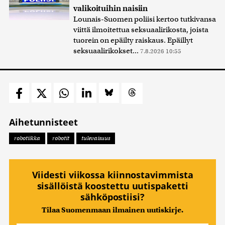
valikoituihin naisiin
Lounais-Suomen poliisi kertoo tutkivansa
viittä ilmoitettua seksuaalirikosta, joista
tuorein on epäilty raiskaus. Epäillyt
seksuaalirikokset...
7.8.2026 10:55
Aihetunnisteet
robotiikka
robotit
tulevaisuus
Viidesti viikossa kiinnostavimmista
sisällöistä koostettu uutispaketti
sähköpostiisi?
Tilaa Suomenmaan ilmainen uutiskirje.