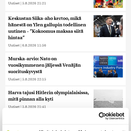
Uutiset
|
5.8.2026 21:21
Keskustan Siika-aho kertoo, mikä
hänestä on Ylen gallupin todellinen
uutinen – ”Kokoomus maksaa siitä
hintaa”
Uutiset
|
6.8.2026 11:56
Murska-arvio: Nato on
vuosikymmenen jäljessä Venäjän
suorituskyvystä
Uutiset
|
5.8.2026 22:15
Harva tajusi Hitlerin olympialaisissa,
mitä pinnan alla kyti
Uutiset
|
5.8.2026 21:41
Miksi Ruotsin Daniel on pelkkä
prinssi, mutta Norjan Mette-Marit on