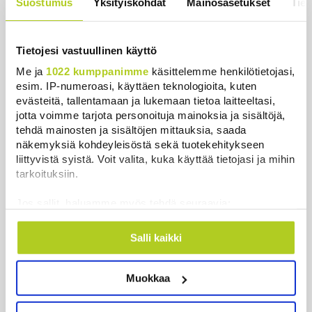
Suostumus
Yksityiskohdat
Mainosasetukset
Tiet
kruununprinsessa?
Uutiset
|
3.8.2026 21:46
Tietojesi vastuullinen käyttö
Kuin kauhuelokuvasta – Oletko
Me ja
1022 kumppanimme
käsittelemme henkilötietojasi,
kuullut Etelämantereen
esim. IP-numeroasi, käyttäen teknologioita, kuten
Veriputouksesta?
evästeitä, tallentamaan ja lukemaan tietoa laitteeltasi,
Uutiset
|
5.8.2026 23:00
jotta voimme tarjota personoituja mainoksia ja sisältöjä,
tehdä mainosten ja sisältöjen mittauksia, saada
Reuters: FBI aloitti yhteistyön Kiinan
näkemyksiä kohdeyleisöstä sekä tuotekehitykseen
ja Venäjän kanssa, kriitikot
liittyvistä syistä. Voit valita, kuka käyttää tietojasi ja mihin
huolissaan – ”Loistava peiterooli”
tarkoituksiin.
Uutiset
|
5.8.2026 22:07
Jos sallit, haluamme myös tehdä seuraavia:
Khamenein kanssa viestiminen on
Kerätä tietoja maantieteellisestä sijainnistasi,
mahdollisesti muutaman metrin tarkkuudella
vaikeaa, sanoo Iranin presidentti
Salli kaikki
Tunnistaa laitteesi skannaamalla sen
Uutiset
|
6.8.2026 0:58
ominaispiirteitä aktiivisesti (sormenjäljen
Muokkaa
muodostaminen)
Juutalainen miekkailija voitti
Lue lisää siitä, miten henkilötietojasi käsitellään ja miten
natseille mitalin ja kohotti kätensä
voit määrittää asetuksesi
tiedot-osiossa
. Voit muuttaa