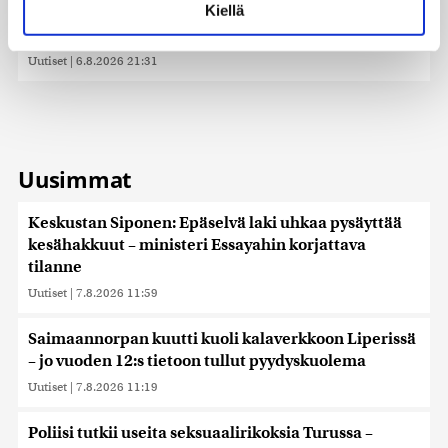
Kiellä
Hitler-tervehdykseen – Miksi
suostumustasi tai peruuttaa sen milloin vain
ihmeessä?
evästeilmoituksessa.
Uutiset
|
6.8.2026 21:31
Käytämme evästeitä tarjoamamme sisällön ja mainosten
räätälöimiseen, sosiaalisen median ominaisuuksien
tukemiseen ja kävijämäärämme analysoimiseen. Lisäksi
jaamme sosiaalisen median, mainosalan ja analytiikka-
alan kumppaneillemme tietoja siitä, miten käytät
Uusimmat
sivustoamme. Kumppanimme voivat yhdistää näitä
tietoja muihin tietoihin, joita olet antanut heille tai joita on
Keskustan Siponen: Epäselvä laki uhkaa pysäyttää
kerätty, kun olet käyttänyt heidän palvelujaan. Tietoja
kesähakkuut – ministeri Essayahin korjattava
saatetaan myös siirtää ulkomaille.
tilanne
Uutiset
|
7.8.2026 11:59
Saimaannorpan kuutti kuoli kalaverkkoon Liperissä
– jo vuoden 12:s tietoon tullut pyydyskuolema
Uutiset
|
7.8.2026 11:19
Poliisi tutkii useita seksuaalirikoksia Turussa –