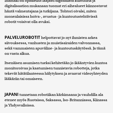
Ihamäki on opiskellut laajasti digitaalista kulttuuria ja
digitalisaation mukanaan tuomat eri aihealueet kiinnostavat
häntä valmentajana ja tutkijana. Tohtori oivalsi, miten
monenlaisissa hoiva-, avustus- ja kuntoutustehtävissä
robotit voisivat olla avuksi.
PALVELUROBOTIT
helpottavat jo nyt ihmisten arkea
siivouksessa, vanhusten ja muistisairaiden valvonnassa,
sekä vammaisten apuväline- ja kuntoutuskäytössä. Ja tämä
on vasta alkua.
Itsenäisen asumisen tueksi kehitetään jo ikääntyvien kuntoa
monitoroivaa ja kaatumisen tunnistavia robotteja, jotka
tekevät hätätilanteessa hälytyksen ja avaavat videoyhteyden
lääkäriin tai omaiseen.
JAPANI
tunnetaan robotiikan kärkimaana ja vauhdilla ala
etenee myös Ruotsissa, Saksassa, Iso-Britanniassa, Kiinassa
ja Yhdysvalloissa.