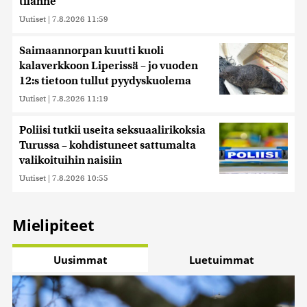
tilanne
Uutiset
|
7.8.2026 11:59
Saimaannorpan kuutti kuoli
kalaverkkoon Liperissä – jo vuoden
12:s tietoon tullut pyydyskuolema
Uutiset
|
7.8.2026 11:19
Poliisi tutkii useita seksuaalirikoksia
Turussa – kohdistuneet sattumalta
valikoituihin naisiin
Uutiset
|
7.8.2026 10:55
Mielipiteet
Uusimmat
Luetuimmat