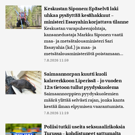
Keskustan Siponen: Epäselvä laki
uhkaa pysäyttää kesähakkuut –
ministeri Essayahin korjattava tilanne
Keskustan varapuheenjohtaja,
kansanedustaja Markku Siponen vaatii
maa- ja metsätalousministeri Sari
Essayahia (kd.) ja maa- ja
metsätalousministeriötä poistamaan...
7.8.2026 11:59
Saimaannorpan kuutti kuoli
kalaverkkoon Liperissä – jo vuoden
12:s tietoon tullut pyydyskuolema
Saimaannorppien pyydyskuolemien
määrä ylittää selvästi rajan, jonka kanta
kestää ilman elpymisen vaarantumista.
7.8.2026 11:19
Poliisi tutkii useita seksuaalirikoksia
Turussa – kohdistuneet sattumalta