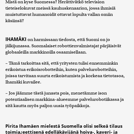
Mistä on kyse Suomessa? Herättivätkö television
tieteiselokuvat meissä kauhuskenaarion, jossa ihmisiä
muistuttavat humanoidit ottavat lopulta vallan omiin
käsiinsä?
IHAMÄKI
on harmissaan tiedosta, että Suomi on jo
jälkijunassa. Suomalaiset robottienvalmistajat pärjäisivät
globaaleilla markkinoilla osaamisellaan.
– Tämä tarkoittaa sitä, että yritysten tulisi ennemminkin
erikoistua erikoisrobotteihin, kuten palvelurobotteihin,
joissa tarvitaan suurta erikoistumista ja korkeaa tietotasoa,
Ihamäki kuvailee.
– Jos jäämme tästä junasta pois, menetämme ison
potentiaalisen markkina-alueemme palvelurobotiikassa ja
sitä kautta myös paljon uusia työpaikkoja.
Pirita Ihamäen mielestä Suomella olisi selkeä tilaus
toimia¿eettisenä edelläkävijänä hoiva-, kaveri- ja