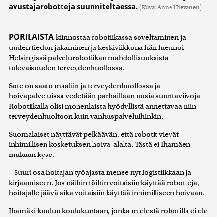
avustajarobotteja suunniteltaessa.
(Kuva: Anne Hievanen)
PORILAISTA
kiinnostaa robotiikassa soveltaminen ja
uuden tiedon jakaminen ja keskiviikkona hän luennoi
Helsingissä palvelurobotiikan mahdollisuuksista
tulevaisuuden terveydenhuollossa.
Sote on saatu maaliin ja terveydenhuollossa ja
hoivapalveluissa vedetään parhaillaan uusia suuntaviivoja.
Robotiikalla olisi monenlaista hyödyllistä annettavaa niin
terveydenhuoltoon kuin vanhuspalveluihinkin.
Suomalaiset näyttävät pelkäävän, että robotit vievät
inhimillisen kosketuksen hoiva-alalta. Tästä ei Ihamäen
mukaan kyse.
– Suuri osa hoitajan työajasta menee nyt logistiikkaan ja
kirjaamiseen. Jos näihin töihin voitaisiin käyttää robotteja,
hoitajalle jäävä aika voitaisiin käyttää inhimilliseen hoivaan.
Ihamäki kuuluu koulukuntaan, jonka mielestä robotilla ei ole