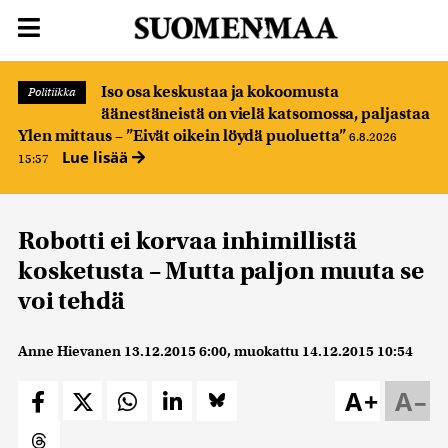
Iso osa keskustaa ja kokoomusta
Politiikka
äänestäneistä on vielä katsomossa, paljastaa
Ylen mittaus – ”Eivät oikein löydä puoluetta”
6.8.2026
Lue lisää
15:57
Robotti ei korvaa inhimillistä
kosketusta – Mutta paljon muuta se
voi tehdä
Anne Hievanen
13.12.2015 6:00
, muokattu
14.12.2015 10:54
A+
A–