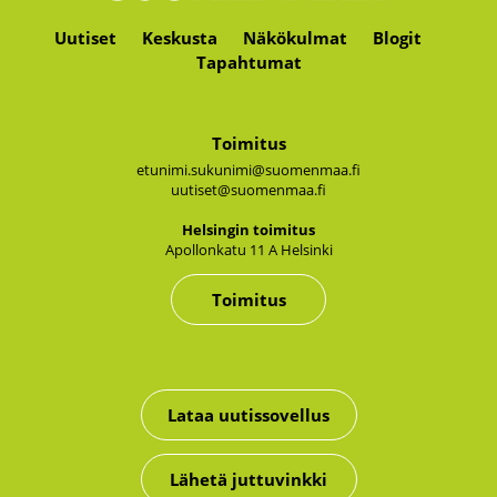
Uutiset
Keskusta
Näkökulmat
Blogit
Tapahtumat
Toimitus
etunimi.sukunimi@suomenmaa.fi
uutiset@suomenmaa.fi
Hel­sin­gin toi­mi­tus
Apol­lon­ka­tu 11 A Hel­sin­ki
Toimitus
Lataa uutissovellus
Lähetä juttuvinkki