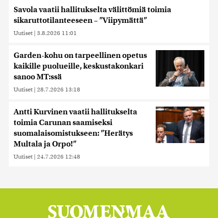
Savola vaatii hallitukselta välittömiä toimia
sikaruttotilanteeseen – ”Viipymättä”
Uutiset
|
3.8.2026 11:01
Garden-kohu on tarpeellinen opetus
kaikille puolueille, keskustakonkari
sanoo MT:ssä
Uutiset
|
28.7.2026 13:18
Antti Kurvinen vaatii hallitukselta
toimia Carunan saamiseksi
suomalaisomistukseen: ”Herätys
Multala ja Orpo!”
Uutiset
|
24.7.2026 12:48