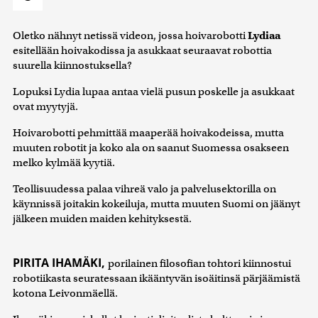
Oletko nähnyt netissä videon, jossa hoivarobotti
Lydiaa
esitellään hoivakodissa ja asukkaat seuraavat robottia
suurella kiinnostuksella?
Lopuksi Lydia lupaa antaa vielä pusun poskelle ja asukkaat
ovat myytyjä.
Hoivarobotti pehmittää maaperää hoivakodeissa, mutta
muuten robotit ja koko ala on saanut Suomessa osakseen
melko kylmää kyytiä.
Teollisuudessa palaa vihreä valo ja palvelusektorilla on
käynnissä joitakin kokeiluja, mutta muuten Suomi on jäänyt
jälkeen muiden maiden kehityksestä.
PIRITA IHAMÄKI,
porilainen filosofian tohtori kiinnostui
robotiikasta seuratessaan ikääntyvän isoäitinsä pärjäämistä
kotona Leivonmäellä.