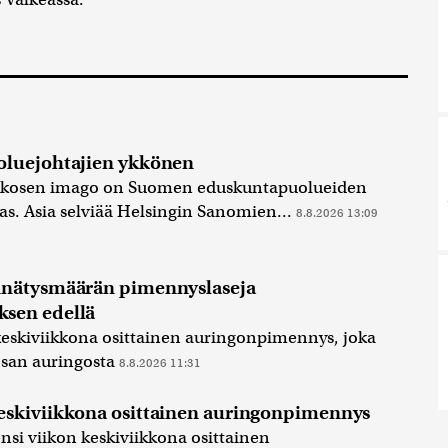
oluejohtajien ykkönen
ikkosen imago on Suomen eduskuntapuolueiden
as. Asia selviää Helsingin Sanomien...
8.8.2026 13:09
nnätysmäärän pimennyslaseja
sen edellä
skiviikkona osittainen auringonpimennys, joka
san auringosta
8.8.2026 11:31
skiviikkona osittainen auringonpimennys
si viikon keskiviikkona osittainen