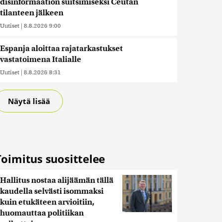
disinformaation suitsimiseksi Ceutan
tilanteen jälkeen
Uutiset
|
8.8.2026 9:00
Espanja aloittaa rajatarkastukset
vastatoimena Italialle
Uutiset
|
8.8.2026 8:31
Näytä lisää
Toimitus suosittelee
Hallitus nostaa alijäämän tällä
kaudella selvästi isommaksi
kuin etukäteen arvioitiin,
huomauttaa politiikan