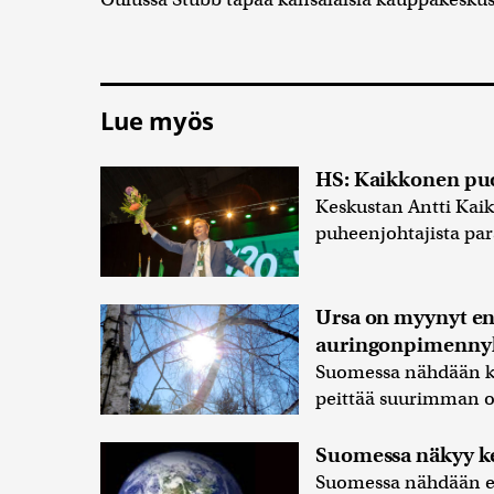
Lue myös
HS: Kaikkonen pu
Keskustan Antti Ka
puheenjohtajista par
Ursa on myynyt e
auringonpimennyk
Suomessa nähdään ke
peittää suurimman o
Suomessa näkyy ke
Suomessa nähdään en