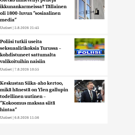
Oletko ihmetellyt peilejä
ikkunankarmeissa? Tällainen
oli 1800-luvun ”sosiaalinen
media”
Uutiset
|
5.8.2026 21:45
Poliisi tutkii useita
seksuaalirikoksia Turussa –
kohdistuneet sattumalta
valikoituihin naisiin
Uutiset
|
7.8.2026 10:55
Keskustan Siika-aho kertoo,
mikä hänestä on Ylen gallupin
todellinen uutinen –
”Kokoomus maksaa siitä
hintaa”
Uutiset
|
6.8.2026 11:56