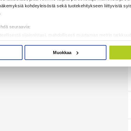
näkemyksiä kohdeyleisöstä sekä tuotekehitykseen liittyvistä syist
.
ehdä seuraavia:
teellisestä sijainnistasi, mahdollisesti muutaman metrin tarkkuud
kannaamalla sen ominaispiirteitä aktiivisesti (sormenjäljen muod
tietojasi käsitellään ja miten voit määrittää asetuksesi
tiedot-osi
Muokkaa
sen milloin vain evästeilmoituksessa.
mme sisällön ja mainosten räätälöimiseen, sosiaalisen median
iseen. Lisäksi jaamme sosiaalisen median, mainosalan ja analy
, miten käytät sivustoamme. Kumppanimme voivat yhdistää näitä t
on kerätty, kun olet käyttänyt heidän palvelujaan. Tietoja saatetaan