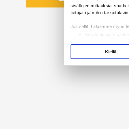
sisältöjen mittauksia, saada 
tietojasi ja mihin tarkoituksiin
Jos sallit, haluamme myös t
Kerätä tietoja maantie
Tunnistaa laitteesi s
Lue lisää siitä, miten henkilö
Kiellä
suostumustasi tai peruuttaa 
Käytämme evästeitä tarjoama
ja kävijämäärämme analysoim
kumppaneillemme tietoja siitä
olet antanut heille tai joita 