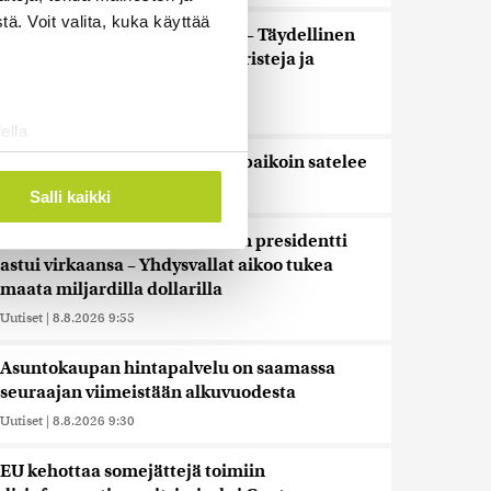
ä. Voit valita, kuka käyttää
”Se tuntuu maailmanlopulta” – Täydellinen
auringonpimennys kiehtoo turisteja ja
paljastaa uutta tutkijoille
Uutiset
|
8.8.2026 10:30
ella
ostaminen)
Tänään on pääosin poutaista, paikoin satelee
ossa
. Voit muuttaa
Uutiset
|
8.8.2026 10:00
Salli kaikki
Kolumbian uusi oikeistolainen presidentti
astui virkaansa – Yhdysvallat aikoo tukea
 ominaisuuksien tukemiseen
maata miljardilla dollarilla
tiikka-alan
Uutiset
|
8.8.2026 9:55
ietoja muihin tietoihin, joita
 myös siirtää ulkomaille.
Asuntokaupan hintapalvelu on saamassa
seuraajan viimeistään alkuvuodesta
Uutiset
|
8.8.2026 9:30
EU kehottaa somejättejä toimiin