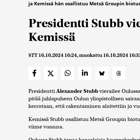
ja Kemissä hän osallistuu Metsä Groupin biotu
Presidentti Stubb vi
Kemissä
STT
16.10.2024 16:24
, muokattu
16.10.2024 16:3
Presidentti
Alexander Stubb
vierailee Oulussa
pitää juhlapuheen Oulun yliopistollisen sairaa
kerrotaan, että rakentaminen aloitettiin jo v
Kemissä Stubb osallistuu Metsä Groupin biotuo
viime vuonna.
Oulussa Stubb tapaa kansalaisia kauppakeskus