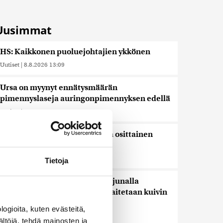
Uusimmat
HS: Kaikkonen puoluejohtajien ykkönen
Uutiset
|
8.8.2026 13:09
Ursa on myynyt ennätysmäärän
pimennyslaseja auringonpimennyksen edellä
Uutiset
|
8.8.2026 11:31
Suomessa näkyy keskiviikkona osittainen
auringonpimennys
Uutiset
|
8.8.2026 11:30
Tietoja
Ensi viikolla Suomesta pääsee junalla
Haaparantaan, mutta matka taitetaan kuivin
suin
ogioita, kuten evästeitä,
Uutiset
|
8.8.2026 10:44
ältöjä, tehdä mainosten ja