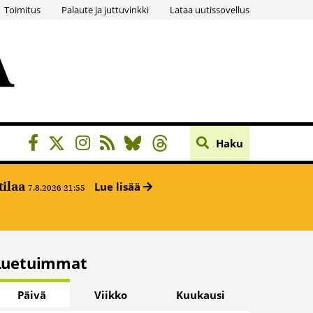
Toimitus
Palaute ja juttuvinkki
Lataa uutissovellus
Haku
tilaa
Lue lisää
7.8.2026 21:55
Luetuimmat
Päivä
Viikko
Kuukausi