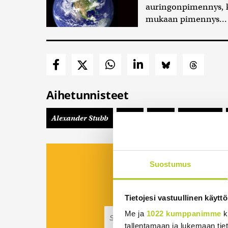
auringonpimennys, ke
mukaan pimennys..
Aihetunnisteet
Alexander Stubb
kemi
Oulu
Politiikka
Viidesti viikossa kii
Suostumus
koostettu uutisp
Tilaa Suomenmaa
Tietojesi vastuullinen käyttö
Me ja
1022 kumppanimme
k
tallentamaan ja lukemaan tieto