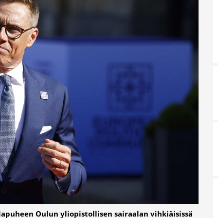
apuheen Oulun yliopistollisen sairaalan vihkiäisissä