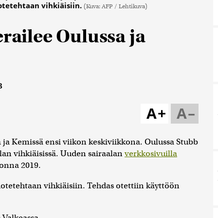
otetehtaan vihkiäisiin.
(Kuva: AFP / Lehtikuva)
erailee Oulussa ja
3
A+
A–
 ja Kemissä ensi viikon keskiviikkona. Oulussa Stubb
lan vihkiäisissä. Uuden sairaalan
verkkosivuilla
uonna 2019.
tetehtaan vihkiäisiin. Tehdas otettiin käyttöön
 Valkeassa.