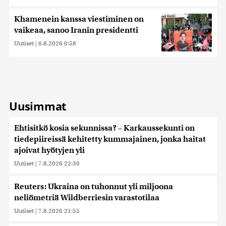
kerätty, kun olet käyttänyt heidän palvelujaan. Tietoja
saatetaan myös siirtää ulkomaille.
Khamenein kanssa viestiminen on
vaikeaa, sanoo Iranin presidentti
Uutiset
|
6.8.2026 0:58
Uusimmat
Ehtisitkö kosia sekunnissa? – Karkaussekunti on
tiedepiireissä kehitetty kummajainen, jonka haitat
ajoivat hyötyjen yli
Uutiset
|
7.8.2026 22:30
Reuters: Ukraina on tuhonnut yli miljoona
neliömetriä Wildberriesin varastotilaa
Uutiset
|
7.8.2026 21:55