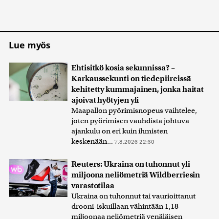
Lue myös
Ehtisitkö kosia sekunnissa? –
Karkaussekunti on tiedepiireissä
kehitetty kummajainen, jonka haitat
ajoivat hyötyjen yli
Maapallon pyörimisnopeus vaihtelee,
joten pyörimisen vauhdista johtuva
ajankulu on eri kuin ihmisten
keskenään...
7.8.2026 22:30
Reuters: Ukraina on tuhonnut yli
miljoona neliömetriä Wildberriesin
varastotilaa
Ukraina on tuhonnut tai vaurioittanut
drooni-iskuillaan vähintään 1,18
miljoonaa neliömetriä venäläisen