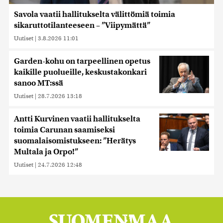
Savola vaatii hallitukselta välittömiä toimia
sikaruttotilanteeseen – ”Viipymättä”
Uutiset
|
3.8.2026 11:01
Garden-kohu on tarpeellinen opetus
kaikille puolueille, keskustakonkari
sanoo MT:ssä
Uutiset
|
28.7.2026 13:18
Antti Kurvinen vaatii hallitukselta
toimia Carunan saamiseksi
suomalaisomistukseen: ”Herätys
Multala ja Orpo!”
Uutiset
|
24.7.2026 12:48