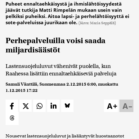
Puheet ennaltaehkäisystä ja ihmislähtöisyydestä
jäävät tutkija Matti Rimpelän mukaan usein vain
pelkiksi puheiksi. Aitoa lapsi- ja perhelähtöisyyttä ei
sote-palveluissa juurikaan ole.
(Kuva: Maria Seppälä)
Perhepalveluilla voisi saada
miljardisäästöt
Lastensuojeluluvut vähenivät puolella, kun
Raahessa lisättiin ennaltaehkäiseviä palveluja
Samuli Vänttilä, Suomenmaa
2.12.2015 6:00
, muokattu
1.12.2015 17:22
A+
A–
Nousevat lastensuojeluluvut ja lisääntyvät huostaanotot