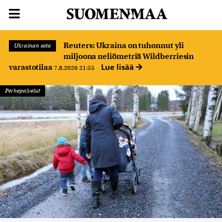
Reuters: Ukraina on tuhonnut yli
Ukrainan sota
miljoona neliömetriä Wildberriesin
Lue lisää
varastotilaa
7.8.2026 21:55
Perhepalvelut