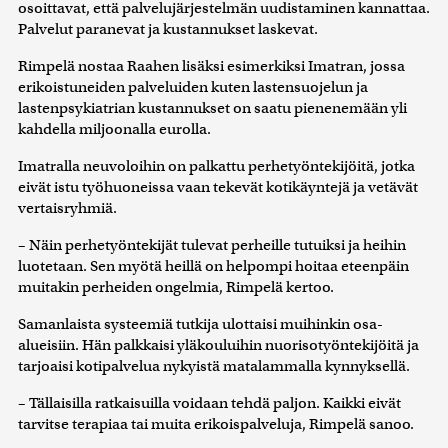
osoittavat, että palvelujärjestelmän uudistaminen kannattaa.
Palvelut paranevat ja kustannukset laskevat.
Rimpelä nostaa Raahen lisäksi esimerkiksi Imatran, jossa
erikoistuneiden palveluiden kuten lastensuojelun ja
lastenpsykiatrian kustannukset on saatu pienenemään yli
kahdella miljoonalla eurolla.
Imatralla neuvoloihin on palkattu perhetyöntekijöitä, jotka
eivät istu työhuoneissa vaan tekevät kotikäyntejä ja vetävät
vertaisryhmiä.
– Näin perhetyöntekijät tulevat perheille tutuiksi ja heihin
luotetaan. Sen myötä heillä on helpompi hoitaa eteenpäin
muitakin perheiden ongelmia, Rimpelä kertoo.
Samanlaista systeemiä tutkija ulottaisi muihinkin osa-
alueisiin. Hän palkkaisi yläkouluihin nuorisotyöntekijöitä ja
tarjoaisi kotipalvelua nykyistä matalammalla kynnyksellä.
– Tällaisilla ratkaisuilla voidaan tehdä paljon. Kaikki eivät
tarvitse terapiaa tai muita erikoispalveluja, Rimpelä sanoo.