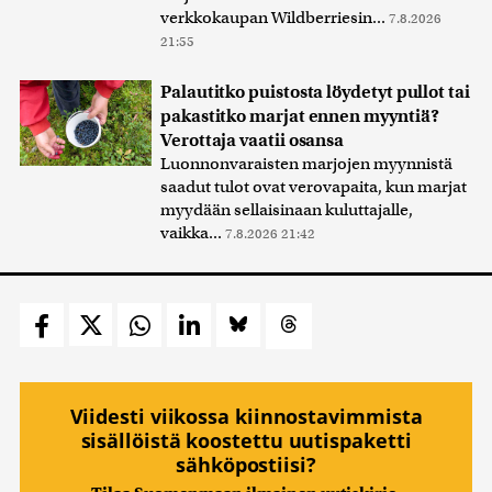
verkkokaupan Wildberriesin...
7.8.2026
21:55
Palautitko puistosta löydetyt pullot tai
pakastitko marjat ennen myyntiä?
Verottaja vaatii osansa
Luonnonvaraisten marjojen myynnistä
saadut tulot ovat verovapaita, kun marjat
myydään sellaisinaan kuluttajalle,
vaikka...
7.8.2026 21:42
Viidesti viikossa kiinnostavimmista
sisällöistä koostettu uutispaketti
sähköpostiisi?