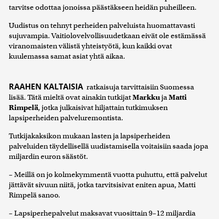
tarvitse odottaa jonoissa päästäkseen heidän puheilleen.
Uudistus on tehnyt perheiden palveluista huomattavasti
sujuvampia. Vaitiolovelvollisuudetkaan eivät ole estämässä
viranomaisten välistä yhteistyötä, kun kaikki ovat
kuulemassa samat asiat yhtä aikaa.
RAAHEN KALTAISIA
ratkaisuja tarvittaisiin Suomessa
lisää. Tätä mieltä ovat ainakin tutkijat
Markku
ja
Matti
Rimpelä
, jotka julkaisivat hiljattain tutkimuksen
lapsiperheiden palveluremontista.
Tutkijakaksikon mukaan lasten ja lapsiperheiden
palveluiden täydellisellä uudistamisella voitaisiin saada jopa
miljardin euron säästöt.
– Meillä on jo kolmekymmentä vuotta puhuttu, että palvelut
jättävät sivuun niitä, jotka tarvitsisivat eniten apua, Matti
Rimpelä sanoo.
– Lapsiperhepalvelut maksavat vuosittain 9–12 miljardia