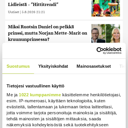
Lidleistä – ”Hittitrendi”
Uutiset
|
5.8.2026 21:21
Miksi Ruotsin Daniel on pelkkä
prinssi, mutta Norjan Mette-Marit on
kruununprinsessa?
Uutiset
|
3.8.2026 21:46
Keskustan Siika-aho kertoo, mikä
hänestä on Ylen gallupin todellinen
Suostumus
Yksityiskohdat
Mainosasetukset
Tiet
uutinen – ”Kokoomus maksaa siitä
hintaa”
Tietojesi vastuullinen käyttö
Uutiset
|
6.8.2026 11:56
Me ja
1022 kumppanimme
käsittelemme henkilötietojasi,
Harva tajusi Hitlerin olympialaisissa,
esim. IP-numeroasi, käyttäen teknologioita, kuten
mitä pinnan alla kyti
evästeitä, tallentamaan ja lukemaan tietoa laitteeltasi,
jotta voimme tarjota personoituja mainoksia ja sisältöjä,
Uutiset
|
5.8.2026 21:41
tehdä mainosten ja sisältöjen mittauksia, saada
näkemyksiä kohdeyleisöstä sekä tuotekehitykseen
Murska-arvio: Nato on