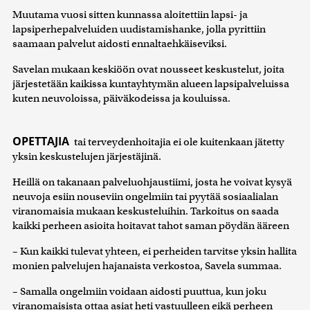
Muutama vuosi sitten kunnassa aloitettiin lapsi- ja
lapsiperhepalveluiden uudistamishanke, jolla pyrittiin
saamaan palvelut aidosti ennaltaehkäiseviksi.
Savelan mukaan keskiöön ovat nousseet keskustelut, joita
järjestetään kaikissa kuntayhtymän alueen lapsipalveluissa
kuten neuvoloissa, päiväkodeissa ja kouluissa.
OPETTAJIA
tai terveydenhoitajia ei ole kuitenkaan jätetty
yksin keskustelujen järjestäjinä.
Heillä on takanaan palveluohjaustiimi, josta he voivat kysyä
neuvoja esiin nouseviin ongelmiin tai pyytää sosiaalialan
viranomaisia mukaan keskusteluihin. Tarkoitus on saada
kaikki perheen asioita hoitavat tahot saman pöydän ääreen
– Kun kaikki tulevat yhteen, ei perheiden tarvitse yksin hallita
monien palvelujen hajanaista verkostoa, Savela summaa.
– Samalla ongelmiin voidaan aidosti puuttua, kun joku
viranomaisista ottaa asiat heti vastuulleen eikä perheen