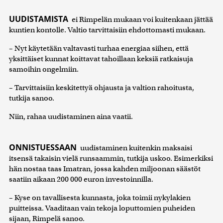
UUDISTAMISTA
ei Rimpelän mukaan voi kuitenkaan jättää
kuntien kontolle. Valtio tarvittaisiin ehdottomasti mukaan.
– Nyt käytetään valtavasti turhaa energiaa siihen, että
yksittäiset kunnat koittavat tahoillaan keksiä ratkaisuja
samoihin ongelmiin.
– Tarvittaisiin keskitettyä ohjausta ja valtion rahoitusta,
tutkija sanoo.
Niin, rahaa uudistaminen aina vaatii.
ONNISTUESSAAN
uudistaminen kuitenkin maksaisi
itsensä takaisin vielä runsaammin, tutkija uskoo. Esimerkiksi
hän nostaa taas Imatran, jossa kahden miljoonan säästöt
saatiin aikaan 200 000 euron investoinnilla.
– Kyse on tavallisesta kunnasta, joka toimii nykylakien
puitteissa. Vaaditaan vain tekoja loputtomien puheiden
sijaan, Rimpelä sanoo.