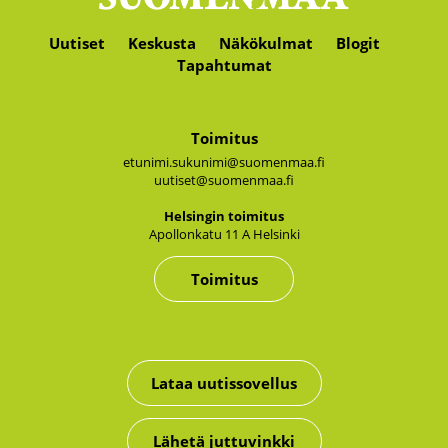
Uutiset
Keskusta
Näkökulmat
Blogit
Tapahtumat
Toimitus
etunimi.sukunimi@suomenmaa.fi
uutiset@suomenmaa.fi
Hel­sin­gin toi­mi­tus
Apol­lon­ka­tu 11 A Hel­sin­ki
Toimitus
Lataa uutissovellus
Lähetä juttuvinkki