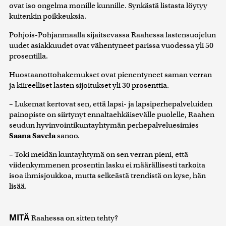
ovat iso ongelma monille kunnille. Synkästä listasta löytyy
kuitenkin poikkeuksia.
Pohjois-Pohjanmaalla sijaitsevassa Raahessa lastensuojelun
uudet asiakkuudet ovat vähentyneet parissa vuodessa yli 50
prosentilla.
Huostaanottohakemukset ovat pienentyneet saman verran
ja kiireelliset lasten sijoitukset yli 30 prosenttia.
– Lukemat kertovat sen, että lapsi- ja lapsiperhepalveluiden
painopiste on siirtynyt ennaltaehkäisevälle puolelle, Raahen
seudun hyvinvointikuntayhtymän perhepalveluesimies
Saana Savela
sanoo.
– Toki meidän kuntayhtymä on sen verran pieni, että
viidenkymmenen prosentin lasku ei määrällisesti tarkoita
isoa ihmisjoukkoa, mutta selkeästä trendistä on kyse, hän
lisää.
MITÄ
Raahessa on sitten tehty?