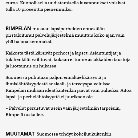
euroa. Kunnollisella uudistamisella kustannukset voisivat
tulla 10 prosenttia pienemmiksi.
RIMPELÄN
mukaan lapsiperheiden ennestään
pirstaloitunut palvelujärjestelmä muuttuu koko ajan vain
yhä hajanaisemmaksi.
Kaikesta tästä kärsivät perheet ja lapset. Asiantuntijat ja
tukihenkilöt vaihtuvat, kukaan ei tunne asiakkaiden taustoja
ja luottamus on hukassa.
Suomessa puhutaan paljon ennaltaehkäisystä ja
ihmislähtöisyydestä sosiaali- ja terveyspalveluissa.
Rimpelän mukaan ideat kuitenkin jäävät vain puheiksi. Aitoa
lapsi- ja perhelähtöisyyttä ei juurikaan ole.
– Palvelut perustuvat usein vain järjestelmän tarpeisiin,
Rimpelä tuskailee.
MUUTAMAT
Suomessa tehdyt kokeilut kuitenkin