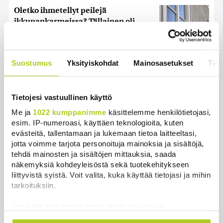
Oletko ihmetellyt peilejä
ikkunankarmeissa? Tällainen oli
1800-luvun ”sosiaalinen media”
Uutiset
|
5.8.2026 21:45
Suostumus
Yksityiskohdat
Mainosasetukset
Tiet
Poliisi tutkii useita seksuaalirikoksia
Turussa – kohdistuneet sattumalta
valikoituihin naisiin
Tietojesi vastuullinen käyttö
Uutiset
|
7.8.2026 10:55
Me ja
1022 kumppanimme
käsittelemme henkilötietojasi,
esim. IP-numeroasi, käyttäen teknologioita, kuten
Keskustan Siika-aho kertoo, mikä
evästeitä, tallentamaan ja lukemaan tietoa laitteeltasi,
hänestä on Ylen gallupin todellinen
jotta voimme tarjota personoituja mainoksia ja sisältöjä,
uutinen – ”Kokoomus maksaa siitä
tehdä mainosten ja sisältöjen mittauksia, saada
hintaa”
näkemyksiä kohdeyleisöstä sekä tuotekehitykseen
Uutiset
|
6.8.2026 11:56
liittyvistä syistä. Voit valita, kuka käyttää tietojasi ja mihin
tarkoituksiin.
Jos sallit, haluamme myös tehdä seuraavia:
Kerätä tietoja maantieteellisestä sijainnistasi,