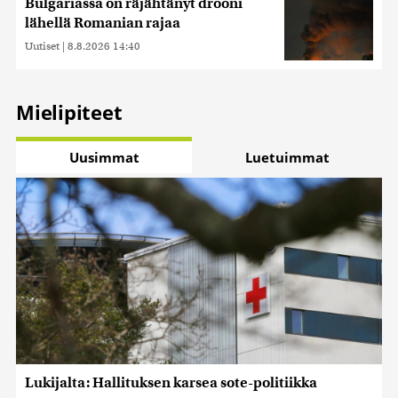
Bulgariassa on räjähtänyt drooni
lähellä Romanian rajaa
Uutiset
|
8.8.2026 14:40
Mielipiteet
Uusimmat
Luetuimmat
Lukijalta: Hallituksen karsea sote-politiikka