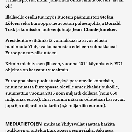
venäläispresidenttiin, jonka hän on kuvannut olevan ”aivan
ok”.
Illalliselle osallistuu myös Ruotsin pääministeri
Stefan
Löfven
sekä Eurooppa-neuvoston puheenjohtaja
Donald
Tusk
ja komission puheenjohtaja
Jean-Claude Juncker
.
Presidentin esittämästä voimakkaasta arvostelusta
huolimatta Yhdysvallat panostaa edelleen voimakkaasti
Euroopan turvallisuuteen.
Krimin miehityksen jälkeen, vuonna 2014 käynnistetty EDI-
ohjelma on kasvanut vuosittain.
Eurooppalaista puolustuskykyä parantaviin kohteisiin,
muun muassa Euroopassa oleville amerikkalaisjoukoille,
suunnattiin vuonna 2015 noin miljardi dollaria (noin 850
miljoonaa euroa). Ensi vuonna määrän odotetaan kasvavan
jopa 6,5 miljardiin dollariin (5,5 miljardiin euroon).
MEDIATIETOJEN
mukaan Yhdysvallat saattaa harkita
joukkojen sijoittelua Euroopassa esimerkiksi Saksassa