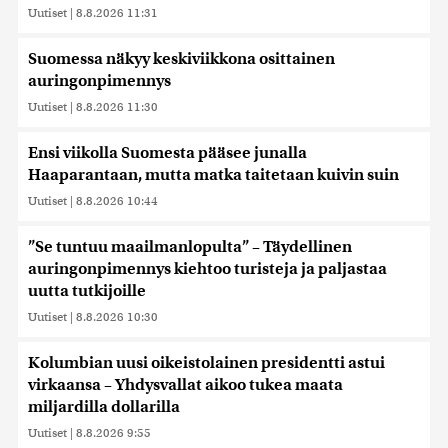
Uutiset
|
8.8.2026 11:31
Suomessa näkyy keskiviikkona osittainen
auringonpimennys
Uutiset
|
8.8.2026 11:30
Ensi viikolla Suomesta pääsee junalla
Haaparantaan, mutta matka taitetaan kuivin suin
Uutiset
|
8.8.2026 10:44
”Se tuntuu maailmanlopulta” – Täydellinen
auringonpimennys kiehtoo turisteja ja paljastaa
uutta tutkijoille
Uutiset
|
8.8.2026 10:30
Kolumbian uusi oikeistolainen presidentti astui
virkaansa – Yhdysvallat aikoo tukea maata
miljardilla dollarilla
Uutiset
|
8.8.2026 9:55