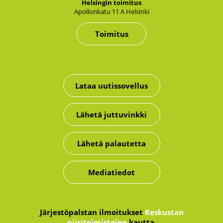
Hel­sin­gin toi­mi­tus
Apol­lon­ka­tu 11 A Hel­sin­ki
Toimitus
Lataa uutissovellus
Lähetä juttuvinkki
Lähetä palautetta
Mediatiedot
Järjestöpalstan ilmoitukset
Keskustan
piiritoimistojen
kautta.