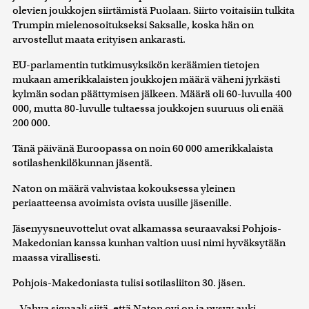
olevien joukkojen siirtämistä Puolaan. Siirto voitaisiin tulkita
Trumpin mielenosoitukseksi Saksalle, koska hän on
arvostellut maata erityisen ankarasti.
EU-parlamentin tutkimusyksikön keräämien tietojen
mukaan amerikkalaisten joukkojen määrä väheni jyrkästi
kylmän sodan päättymisen jälkeen. Määrä oli 60-luvulla 400
000, mutta 80-luvulle tultaessa joukkojen suuruus oli enää
200 000.
Tänä päivänä Euroopassa on noin 60 000 amerikkalaista
sotilashenkilökunnan jäsentä.
Naton on määrä vahvistaa kokouksessa yleinen
periaatteensa avoimista ovista uusille jäsenille.
Jäsenyysneuvottelut ovat alkamassa seuraavaksi Pohjois-
Makedonian kanssa kunhan valtion uusi nimi hyväksytään
maassa virallisesti.
Pohjois-Makedoniasta tulisi sotilasliiton 30. jäsen.
– Vahva signaali siitä, että Naton ovi on ja pysyy auki,