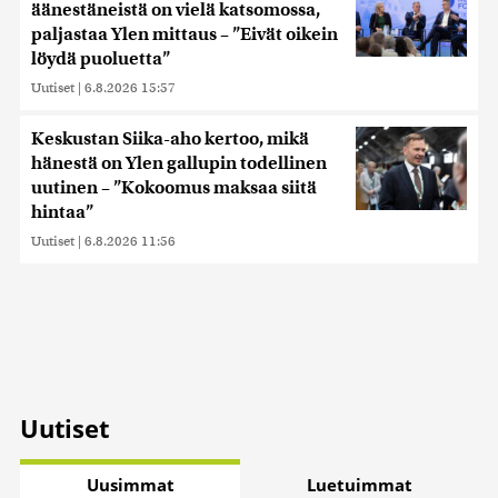
äänestäneistä on vielä katsomossa,
paljastaa Ylen mittaus – ”Eivät oikein
löydä puoluetta”
Uutiset
|
6.8.2026 15:57
Keskustan Siika-aho kertoo, mikä
hänestä on Ylen gallupin todellinen
uutinen – ”Kokoomus maksaa siitä
hintaa”
Uutiset
|
6.8.2026 11:56
Uutiset
Uusimmat
Luetuimmat