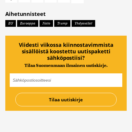
Aihetunnisteet
EU
Eurooppa
Nato
Trump
Yhdysvallat
Viidesti viikossa kiinnostavimmista
sisällöistä koostettu uutispaketti
sähköpostiisi?
Tilaa Suomenmaan ilmainen uutiskirje.