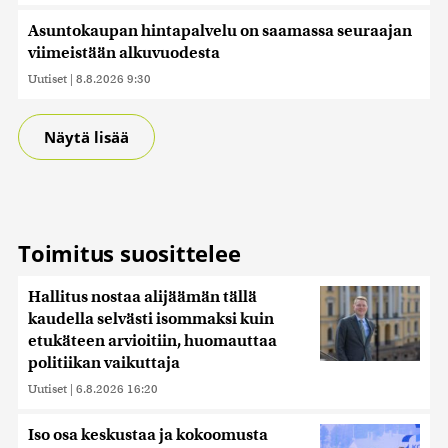
Asuntokaupan hintapalvelu on saamassa seuraajan
viimeistään alkuvuodesta
Uutiset
|
8.8.2026 9:30
Näytä lisää
Toimitus suosittelee
Hallitus nostaa alijäämän tällä
kaudella selvästi isommaksi kuin
etukäteen arvioitiin, huomauttaa
politiikan vaikuttaja
Uutiset
|
6.8.2026 16:20
Iso osa keskustaa ja kokoomusta