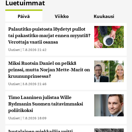
Luetuimmat
Päivä
Viikko
Kuukausi
Palautitko puistosta löydetyt pullot
tai pakastitko marjat ennen myyntiä?
Verottaja vaatii osansa
Uutiset
|
7.8.2026 21:42
Miksi Ruotsin Daniel on pelkkä
prinssi, mutta Norjan Mette-Marit on
kruununprinsessa?
Uutiset
|
3.8.2026 21:46
Timo Laaninen julistaa Wille
Rydmanin Suomen taitavimmaksi
poliitikoksi
Uutiset
|
7.8.2026 18:09
Juutalainen miekkailija voitti