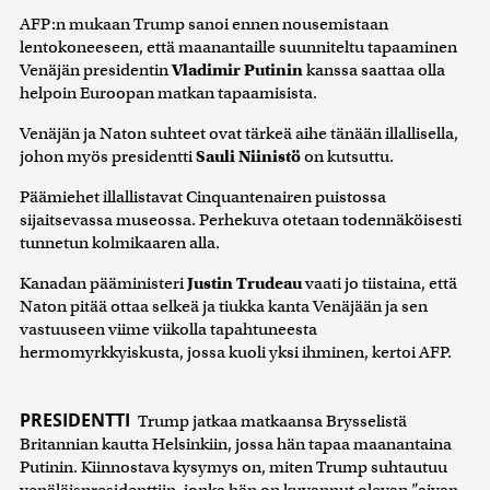
AFP:n mukaan Trump sanoi ennen nousemistaan
lentokoneeseen, että maanantaille suunniteltu tapaaminen
Venäjän presidentin
Vladimir Putinin
kanssa saattaa olla
helpoin Euroopan matkan tapaamisista.
Venäjän ja Naton suhteet ovat tärkeä aihe tänään illallisella,
johon myös presidentti
Sauli Niinistö
on kutsuttu.
Päämiehet illallistavat Cinquantenairen puistossa
sijaitsevassa museossa. Perhekuva otetaan todennäköisesti
tunnetun kolmikaaren alla.
Kanadan pääministeri
Justin Trudeau
vaati jo tiistaina, että
Naton pitää ottaa selkeä ja tiukka kanta Venäjään ja sen
vastuuseen viime viikolla tapahtuneesta
hermomyrkkyiskusta, jossa kuoli yksi ihminen, kertoi AFP.
PRESIDENTTI
Trump jatkaa matkaansa Brysselistä
Britannian kautta Helsinkiin, jossa hän tapaa maanantaina
Putinin. Kiinnostava kysymys on, miten Trump suhtautuu