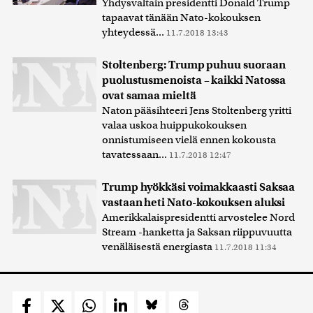
Yhdysvaltain presidentti Donald Trump
tapaavat tänään Nato-kokouksen
yhteydessä...
11.7.2018 13:43
Stoltenberg: Trump puhuu suoraan
puolustusmenoista – kaikki Natossa
ovat samaa mieltä
Naton pääsihteeri Jens Stoltenberg yritti
valaa uskoa huippukokouksen
onnistumiseen vielä ennen kokousta
tavatessaan...
11.7.2018 12:47
Trump hyökkäsi voimakkaasti Saksaa
vastaan heti Nato-kokouksen aluksi
Amerikkalaispresidentti arvostelee Nord
Stream -hanketta ja Saksan riippuvuutta
venäläisestä energiasta
11.7.2018 11:34