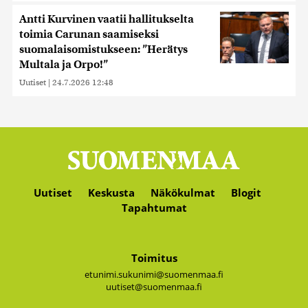
Antti Kurvinen vaatii hallitukselta
toimia Carunan saamiseksi
suomalaisomistukseen: ”Herätys
Multala ja Orpo!”
Uutiset
|
24.7.2026 12:48
Uutiset
Keskusta
Näkökulmat
Blogit
Tapahtumat
Toimitus
etunimi.sukunimi@suomenmaa.fi
uutiset@suomenmaa.fi