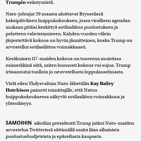
Trumpin
esiintymistä.
Nato-johtajat 29 maasta aloittavat Brysselissä
kaksipäiväisen huippukokouksen, jossa virallisen agendan
mukaan pitäisi keskittyä sotilasliiton puolustuksen ja
pelotteen vahvistamiseen. Kahden vuoden välein
järjestettävä kokous on hyvin jännitteinen, koska Trump on
arvostellut sotilasliittoa voimakkaasti.
Kesäkuinen G7-maiden kokous on tuoreena muistissa
esimerkkinä siitä, miten huonosti kokous voi sujua. Trump
irtisanoutui tuolloin jo neuvotellusta loppulauselmasta.
Vielä eilen Yhdysvaltain Nato-lähettiläs
Kay Bailey
Hutchison
painotti toimittajille, että Naton
huippukokouksessa näkyvät sotilasliiton voimakkuus ja
yhtenäisyys.
SAMOIHIN
aikoihin presidentti Trump jatkoi Nato-maiden
arvostelua Twitterissä sättimällä maita liian alhaisista
puolustusbudjeteista ja epäreilusta kaupasta.