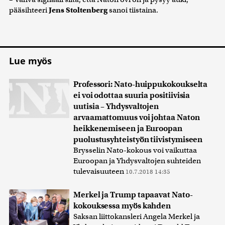
pääsihteeri
Jens Stoltenberg
sanoi tiistaina.
Lue myös
Professori: Nato-huippukokoukselta
ei voi odottaa suuria positiivisia
uutisia – Yhdysvaltojen
arvaamattomuus voi johtaa Naton
heikkenemiseen ja Euroopan
puolustusyhteistyön tiivistymiseen
Brysselin Nato-kokous voi vaikuttaa
Euroopan ja Yhdysvaltojen suhteiden
tulevaisuuteen
10.7.2018 14:35
Merkel ja Trump tapaavat Nato-
kokouksessa myös kahden
Saksan liittokansleri Angela Merkel ja