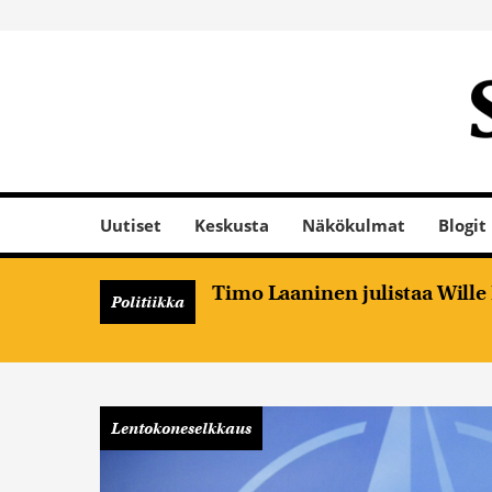
Uutiset
Keskusta
Näkökulmat
Blogit
Timo Laaninen julistaa Will
Politiikka
Lentokoneselkkaus