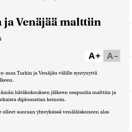
 ja Venäjää malttiin
5
A+
A–
Nato-maa Turkin ja Venäjän välille syntynyttä
lkeen.
tämän hätäkokouksen jälkeen osapuolia malttiin ja
 ratkaista diplomatian keinoin.
 olleet suoraan yhteyksissä venäläiskoneen alas