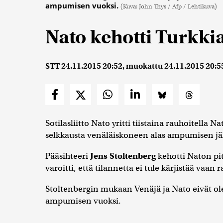
ampumisen vuoksi.
(Kuva: John Thys / Afp / Lehtikuva)
Nato kehotti Turkkia
STT
24.11.2015 20:52
, muokattu
24.11.2015 20:5
Sotilasliitto Nato yritti tiistaina rauhoitella 
selkkausta venäläiskoneen alas ampumisen jä
Pääsihteeri
Jens Stoltenberg
kehotti Naton pi
varoitti, että tilannetta ei tule kärjistää vaan
Stoltenbergin mukaan Venäjä ja Nato eivät ole
ampumisen vuoksi.