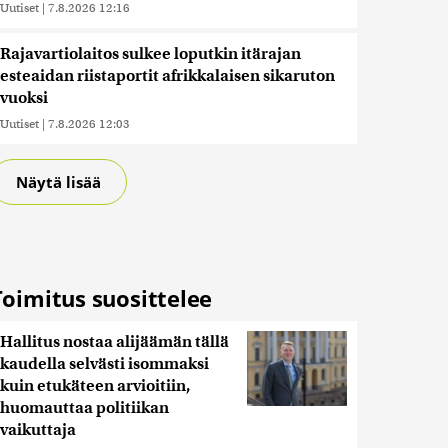
Uutiset
|
7.8.2026 12:16
Rajavartiolaitos sulkee loputkin itärajan
esteaidan riistaportit afrikkalaisen sikaruton
vuoksi
Uutiset
|
7.8.2026 12:03
Näytä lisää
Toimitus suosittelee
Hallitus nostaa alijäämän tällä
kaudella selvästi isommaksi
kuin etukäteen arvioitiin,
huomauttaa politiikan
vaikuttaja