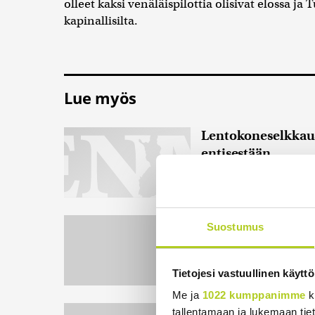
olleet kaksi venäläispilottia olisivat elossa ja T
kapinallisilta.
Lue myös
Lentokoneselkkaus
entisestään
Venäläiskoneen amp
intressejä
24.11.2015 19
Putin: Turkkilaise
Suostumus
Venäjän presidentti V
arvostellessaan Turk
Tietojesi vastuullinen käyttö
Putinin...
24.11.2015 19:
Me ja
1022 kumppanimme
k
Sipilä: Toivottava
tallentamaan ja lukemaan tieto