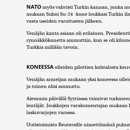
NATO
myös vahvisti Turkin kannan, jonka mu
mukaan Suhoi Su-24 -kone loukkasi Turkin ilmat
vasta useiden varoitusten jälkeen.
Venäjän kanta asiaan oli erilainen. Presidentt
rynnäkkökonetta ammuttiin, kun se oli kilomet
Turkkia millään tavoin.
KONEESSA
olleiden pilottien kohtalosta kerrot
Venäjän armeijan mukaan yksi koneessa olleist
ja toinen olisi ammuttu.
Aiemmin päivällä Syyriassa toimivat turkme
lentäjät. Joukkojen varakomentajan mukaan len
laskuvarjojen varassa.
Uutistoimisto Reutersille nimettömänä puhu