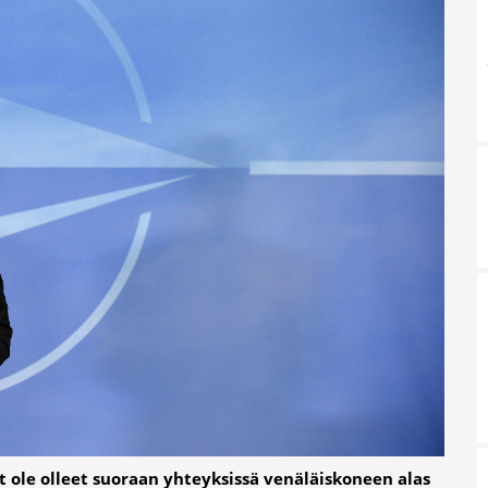
 ole olleet suoraan yhteyksissä venäläiskoneen alas