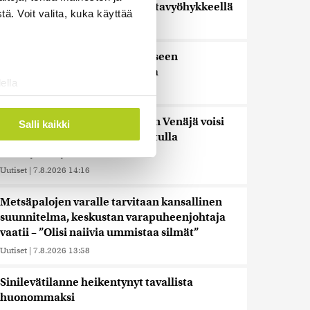
afrikkalaisen sikaruton tartuntavyöhykkeellä
ä. Voit valita, kuka käyttää
Uutiset
|
7.8.2026 14:57
Somejättejä vaaditaan vastuuseen
riippuvuuden aiheuttamisesta
ella
Uutiset
|
7.8.2026 14:30
ostaminen)
ossa
. Voit muuttaa
WSJ: Tiedustelutiedon mukaan Venäjä voisi
Salli kaikki
testata Naton kestävyyttä rajatulla
aluehyökkäyksellä
 ominaisuuksien tukemiseen
Uutiset
|
7.8.2026 14:16
tiikka-alan
Metsäpalojen varalle tarvitaan kansallinen
ietoja muihin tietoihin, joita
suunnitelma, keskustan varapuheenjohtaja
 myös siirtää ulkomaille.
vaatii – ”Olisi naiivia ummistaa silmät”
Uutiset
|
7.8.2026 13:58
Sinilevätilanne heikentynyt tavallista
huonommaksi