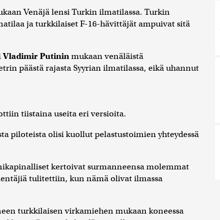
kaan Venäjä lensi Turkin ilmatilassa. Turkin
ilaa ja turkkilaiset F-16-hävittäjät ampuivat sitä
i
Vladimir Putinin
mukaan venäläistä
rin päästä rajasta Syyrian ilmatilassa, eikä uhannut
tiin tiistaina useita eri versioita.
a piloteista olisi kuollut pelastustoimien yhteydessä
enikapinalliset kertoivat surmanneensa molemmat
täjiä tulitettiin, kun nämä olivat ilmassa
neen turkkilaisen virkamiehen mukaan koneessa