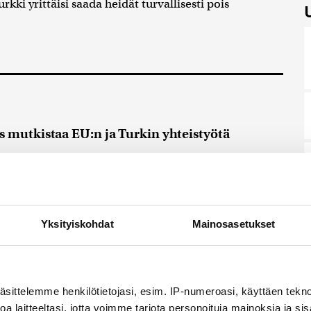
urkki yrittäisi saada heidät turvallisesti pois
 mutkistaa EU:n ja Turkin yhteistyötä
uminen korostaa Turkin ja EU-maiden eriäviä
:40
t ovat terroristien rikoskumppaneita
Yksityiskohdat
Mainosasetukset
ladimir Putin ei tiistaina säästellyt sanojaan
kia venäläisen sotilaskoneen alasampumisesta.
40
äsittelemme henkilötietojasi, esim. IP-numeroasi, käyttäen teknol
sti alasampuminen ei haittaa Venäjän ja Naton
a laitteeltasi, jotta voimme tarjota personoituja mainoksia ja sis