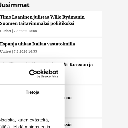
Uusimmat
Timo Laaninen julistaa Wille Rydmanin
Suomen taitavimmaksi poliitikoksi
Uutiset
|
7.8.2026 18:09
Espanja uhkaa Italiaa vastatoimilla
Uutiset
|
7.8.2026 16:55
Sianlihaa voi jälleen viedä Etelä-Koreaan ja
Uuteen-Seelantiin
Uutiset
|
7.8.2026 16:44
Järjestöt vastustavat karhun
Tietoja
kiintiömetsästystä – poliisi vetoaa
kansalaisten turvallisuuteen
Uutiset
|
7.8.2026 15:51
ogioita, kuten evästeitä,
Ruokavirasto muuttaa rajoituksia
ältöjä, tehdä mainosten ja