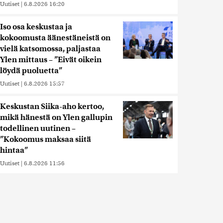
Uutiset
|
6.8.2026 16:20
Iso osa keskustaa ja
kokoomusta äänestäneistä on
vielä katsomossa, paljastaa
Ylen mittaus – ”Eivät oikein
löydä puoluetta”
Uutiset
|
6.8.2026 15:57
Keskustan Siika-aho kertoo,
mikä hänestä on Ylen gallupin
todellinen uutinen –
”Kokoomus maksaa siitä
hintaa”
Uutiset
|
6.8.2026 11:56