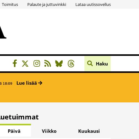
Toimitus
Palaute ja juttuvinkki
Lataa uutissovellus
Haku
Lue lisää
6 18:09
Luetuimmat
Päivä
Viikko
Kuukausi