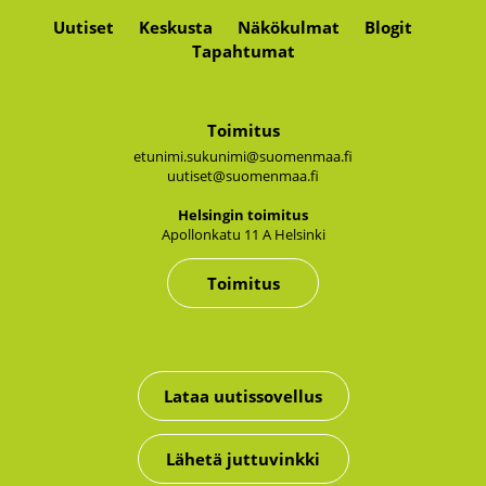
Uutiset
Keskusta
Näkökulmat
Blogit
Tapahtumat
Toimitus
etunimi.sukunimi@suomenmaa.fi
uutiset@suomenmaa.fi
Hel­sin­gin toi­mi­tus
Apol­lon­ka­tu 11 A Hel­sin­ki
Toimitus
Lataa uutissovellus
Lähetä juttuvinkki