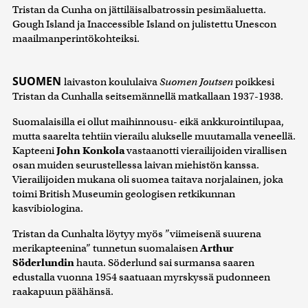
Tristan da Cunha on jättiläisalbatrossin pesimäaluetta.
Gough Island ja Inaccessible Island on julistettu Unescon
maailmanperintökohteiksi.
SUOMEN
laivaston koululaiva
Suomen Joutsen
poikkesi
Tristan da Cunhalla seitsemännellä matkallaan 1937-1938.
Suomalaisilla ei ollut maihinnousu- eikä ankkurointilupaa,
mutta saarelta tehtiin vierailu alukselle muutamalla veneellä.
Kapteeni
John Konkola
vastaanotti vierailijoiden virallisen
osan muiden seurustellessa laivan miehistön kanssa.
Vierailijoiden mukana oli suomea taitava norjalainen, joka
toimi British Museumin geologisen retkikunnan
kasvibiologina.
Tristan da Cunhalta löytyy myös ”viimeisenä suurena
merikapteenina” tunnetun suomalaisen
Arthur
Söderlundin
hauta. Söderlund sai surmansa saaren
edustalla vuonna 1954 saatuaan myrskyssä pudonneen
raakapuun päähänsä.