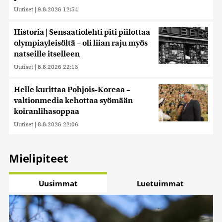
Uutiset
|
9.8.2026 12:54
Historia | Sensaatiolehti piti piilottaa
olympiayleisöltä – oli liian raju myös
natseille itselleen
Uutiset
|
8.8.2026 22:15
Helle kurittaa Pohjois-Koreaa –
valtionmedia kehottaa syömään
koiranlihasoppaa
Uutiset
|
8.8.2026 22:06
Mielipiteet
Uusimmat
Luetuimmat