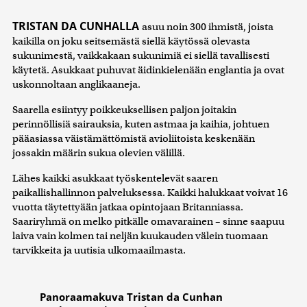
TRISTAN DA CUNHALLA
asuu noin 300 ihmistä, joista
kaikilla on joku seitsemästä siellä käytössä olevasta
sukunimestä, vaikkakaan sukunimiä ei siellä tavallisesti
käytetä. Asukkaat puhuvat äidinkielenään englantia ja ovat
uskonnoltaan anglikaaneja.
Saarella esiintyy poikkeuksellisen paljon joitakin
perinnöllisiä sairauksia, kuten astmaa ja kaihia, johtuen
pääasiassa väistämättömistä avioliitoista keskenään
jossakin määrin sukua olevien välillä.
Lähes kaikki asukkaat työskentelevät saaren
paikallishallinnon palveluksessa. Kaikki halukkaat voivat 16
vuotta täytettyään jatkaa opintojaan Britanniassa.
Saariryhmä on melko pitkälle omavarainen – sinne saapuu
laiva vain kolmen tai neljän kuukauden välein tuomaan
tarvikkeita ja uutisia ulkomaailmasta.
Panoraamakuva Tristan da Cunhan