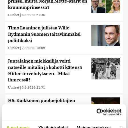
prinssi, mutta Norjan Mette-Marit on
kruununprinsessa?
Uutiset
|
3.8.2026 21:46
Timo Laaninen julistaa Wille
Rydmanin Suomen taitavimmaksi
poliitikoksi
Uutiset
|
7.8.2026 18:09
Juutalainen miekkailija voitti
natseille mitalin ja kohotti kätensä
Hitler-tervehdykseen – Miksi
ihmeessä?
Uutiset
|
6.8.2026 21:31
HS: Kaikkonen puoluejohtajien
ykkönen
Uutiset
|
8.8.2026 13:09
Suostumus
Yksityiskohdat
Mainosasetukset
Tiet