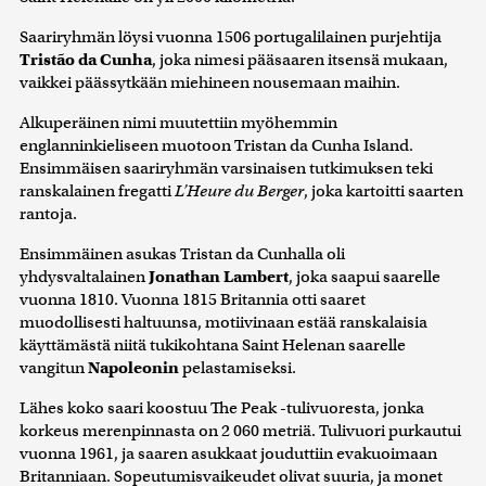
Saariryhmän löysi vuonna 1506 portugalilainen purjehtija
Tristão da Cunha
, joka nimesi pääsaaren itsensä mukaan,
vaikkei päässytkään miehineen nousemaan maihin.
Alkuperäinen nimi muutettiin myöhemmin
englanninkieliseen muotoon Tristan da Cunha Island.
Ensimmäisen saariryhmän varsinaisen tutkimuksen teki
ranskalainen fregatti
L’Heure du Berger
, joka kartoitti saarten
rantoja.
Ensimmäinen asukas Tristan da Cunhalla oli
yhdysvaltalainen
Jonathan Lambert
, joka saapui saarelle
vuonna 1810. Vuonna 1815 Britannia otti saaret
muodollisesti haltuunsa, motiivinaan estää ranskalaisia
käyttämästä niitä tukikohtana Saint Helenan saarelle
vangitun
Napoleonin
pelastamiseksi.
Lähes koko saari koostuu The Peak -tulivuoresta, jonka
korkeus merenpinnasta on 2 060 metriä. Tulivuori purkautui
vuonna 1961, ja saaren asukkaat jouduttiin evakuoimaan
Britanniaan. Sopeutumisvaikeudet olivat suuria, ja monet