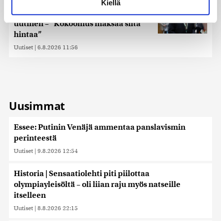
Keskustan Siika-aho kertoo, mikä
Kiellä
suostumustasi tai peruuttaa sen milloin vain
hänestä on Ylen gallupin todellinen
evästeilmoituksessa.
uutinen – ”Kokoomus maksaa siitä
hintaa”
Käytämme evästeitä tarjoamamme sisällön ja mainosten
Uutiset
|
6.8.2026 11:56
räätälöimiseen, sosiaalisen median ominaisuuksien
tukemiseen ja kävijämäärämme analysoimiseen. Lisäksi
jaamme sosiaalisen median, mainosalan ja analytiikka-
alan kumppaneillemme tietoja siitä, miten käytät
sivustoamme. Kumppanimme voivat yhdistää näitä
tietoja muihin tietoihin, joita olet antanut heille tai joita on
Uusimmat
kerätty, kun olet käyttänyt heidän palvelujaan. Tietoja
saatetaan myös siirtää ulkomaille.
Essee: Putinin Venäjä ammentaa panslavismin
perinteestä
Uutiset
|
9.8.2026 12:54
Historia | Sensaatiolehti piti piilottaa
olympiayleisöltä – oli liian raju myös natseille
itselleen
Uutiset
|
8.8.2026 22:15