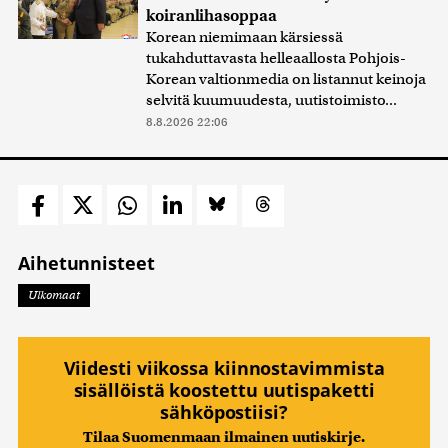
koiranlihasoppaa
Korean niemimaan kärsiessä
tukahduttavasta helleaallosta Pohjois-
Korean valtionmedia on listannut keinoja
selvitä kuumuudesta, uutistoimisto...
8.8.2026 22:06
Aihetunnisteet
Ulkomaat
Viidesti viikossa kiinnostavimmista
sisällöistä koostettu uutispaketti
sähköpostiisi?
Tilaa Suomenmaan ilmainen uutiskirje.