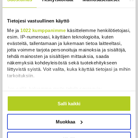
Ihmiset kahmivat nyt näitä tuotteita
Lidleistä – ”Hittitrendi”
Uutiset
|
5.8.2026 21:21
Tietojesi vastuullinen käyttö
Me ja
1022 kumppanimme
käsittelemme henkilötietojasi,
Nämä ihmiset sairastuvat muita
esim. IP-numeroasi, käyttäen teknologioita, kuten
herkemmin sydän- ja
evästeitä, tallentamaan ja lukemaan tietoa laitteeltasi,
verisuonitauteihin, sanoo tutkimus
jotta voimme tarjota personoituja mainoksia ja sisältöjä,
Uutiset
|
5.8.2026 22:01
tehdä mainosten ja sisältöjen mittauksia, saada
näkemyksiä kohdeyleisöstä sekä tuotekehitykseen
Reuters: Ukraina on tuhonnut yli
liittyvistä syistä. Voit valita, kuka käyttää tietojasi ja mihin
miljoona neliömetriä Wildberriesin
tarkoituksiin.
varastotilaa
Jos sallit, haluamme myös tehdä seuraavia:
Uutiset
|
7.8.2026 21:55
Kerätä tietoja maantieteellisestä sijainnistasi,
mahdollisesti muutaman metrin tarkkuudella
Oletko ihmetellyt peilejä
Salli kaikki
Tunnistaa laitteesi skannaamalla sen
ikkunankarmeissa? Tällainen oli
ominaispiirteitä aktiivisesti (sormenjäljen
1800-luvun ”sosiaalinen media”
Muokkaa
muodostaminen)
Uutiset
|
5.8.2026 21:45
Lue lisää siitä, miten henkilötietojasi käsitellään ja miten
voit määrittää asetuksesi
tiedot-osiossa
. Voit muuttaa