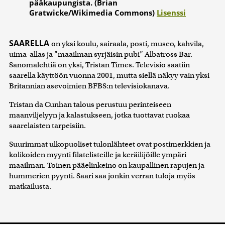
pääkaupungista. (Brian
Gratwicke/Wikimedia Commons)
Lisenssi
SAARELLA
on yksi koulu, sairaala, posti, museo, kahvila,
uima-allas ja ”maailman syrjäisin pubi” Albatross Bar.
Sanomalehtiä on yksi, Tristan Times. Televisio saatiin
saarella käyttöön vuonna 2001, mutta siellä näkyy vain yksi
Britannian asevoimien BFBS:n televisiokanava.
Tristan da Cunhan talous perustuu perinteiseen
maanviljelyyn ja kalastukseen, jotka tuottavat ruokaa
saarelaisten tarpeisiin.
Suurimmat ulkopuoliset tulonlähteet ovat postimerkkien ja
kolikoiden myynti filatelisteille ja keräilijöille ympäri
maailman. Toinen pääelinkeino on kaupallinen rapujen ja
hummerien pyynti. Saari saa jonkin verran tuloja myös
matkailusta.