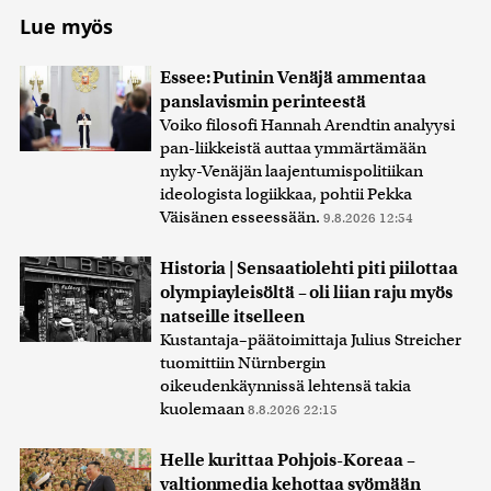
Lue myös
Essee: Putinin Venäjä ammentaa
panslavismin perinteestä
Voiko filosofi Hannah Arendtin analyysi
pan-liikkeistä auttaa ymmärtämään
nyky-Venäjän laajentumispolitiikan
ideologista logiikkaa, pohtii Pekka
Väisänen esseessään.
9.8.2026 12:54
Historia | Sensaatiolehti piti piilottaa
olympiayleisöltä – oli liian raju myös
natseille itselleen
Kustantaja–päätoimittaja Julius Streicher
tuomittiin Nürnbergin
oikeudenkäynnissä lehtensä takia
kuolemaan
8.8.2026 22:15
Helle kurittaa Pohjois-Koreaa –
valtionmedia kehottaa syömään