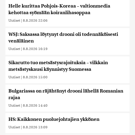
Helle kurittaa Pohjois-Koreaa – valtionmedia
kehottaa syömään koiranlihasoppaa
Uutiset
|
8.8.2026 22:06
WSJ: Saksassa löytynyt drooni oli todennäköisesti
venäläinen
Uutiset
|
8.8.2026 16:19
Sikarutto tuo metsästysrajoituksia – vilkkain
metsästyskausi käynnistyy Suomessa
Uutiset
|
8.8.2026 15:00
Bulgariassa on räjähtänyt drooni lähellä Romanian
rajaa
Uutiset
|
8.8.2026 14:40
HS: Kaikkonen puoluejohtajien ykkönen
Uutiset
|
8.8.2026 13:09