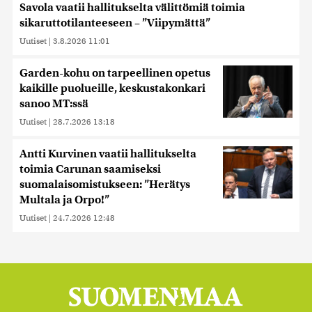
Savola vaatii hallitukselta välittömiä toimia
sikaruttotilanteeseen – ”Viipymättä”
Uutiset
|
3.8.2026 11:01
Garden-kohu on tarpeellinen opetus
kaikille puolueille, keskustakonkari
sanoo MT:ssä
Uutiset
|
28.7.2026 13:18
Antti Kurvinen vaatii hallitukselta
toimia Carunan saamiseksi
suomalaisomistukseen: ”Herätys
Multala ja Orpo!”
Uutiset
|
24.7.2026 12:48