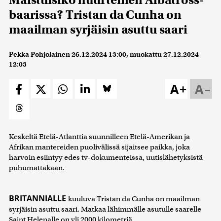
baarissa? Tristan da Cunha on
maailman syrjäisin asuttu saari
Pekka Pohjolainen
26.12.2024 13:00
, muokattu
27.12.2024
12:03
A+
A–
Keskeltä Etelä-Atlanttia suunnilleen Etelä-Amerikan ja
Afrikan mantereiden puolivälissä sijaitsee paikka, joka
harvoin esiintyy edes tv-dokumenteissa, uutislähetyksistä
puhumattakaan.
BRITANNIALLE
kuuluva Tristan da Cunha on maailman
syrjäisin asuttu saari. Matkaa lähimmälle asutulle saarelle
Saint Helenalle on yli 2000 kilometriä.