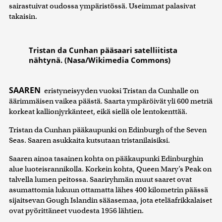
sairastuivat oudossa ympäristössä. Useimmat palasivat
takaisin.
Tristan da Cunhan pääsaari satelliitista
nähtynä. (Nasa/Wikimedia Commons)
SAAREN
eristyneisyyden vuoksi Tristan da Cunhalle on
äärimmäisen vaikea päästä. Saarta ympäröivät yli 600 metriä
korkeat kallionjyrkänteet, eikä siellä ole lentokenttää.
Tristan da Cunhan pääkaupunki on Edinburgh of the Seven
Seas. Saaren asukkaita kutsutaan tristanilaisiksi.
Saaren ainoa tasainen kohta on pääkaupunki Edinburghin
alue luoteisrannikolla. Korkein kohta, Queen Mary’s Peak on
talvella lumen peitossa. Saariryhmän muut saaret ovat
asumattomia lukuun ottamatta lähes 400 kilometrin päässä
sijaitsevan Gough Islandin sääasemaa, jota eteläafrikkalaiset
ovat pyörittäneet vuodesta 1956 lähtien.