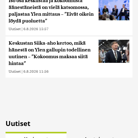
Iso osa keskustaa ja kokoomusta
äänestäneistä on vielä katsomossa,
paljastaa Ylen mittaus – ”Eivät oikein
löydä puoluetta”
Uutiset
|
6.8.2026 15:57
Keskustan Siika-aho kertoo, mikä
hänestä on Ylen gallupin todellinen
uutinen – ”Kokoomus maksaa siitä
hintaa”
Uutiset
|
6.8.2026 11:56
Uutiset