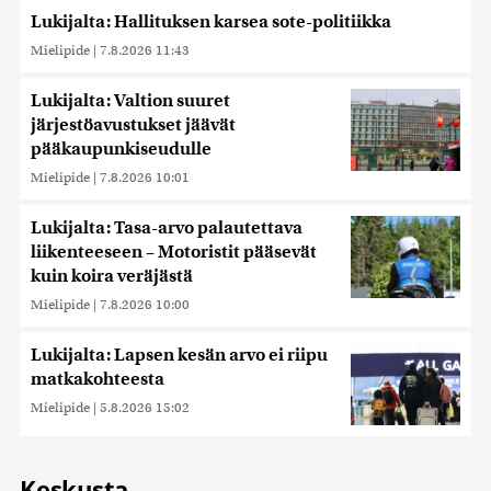
Lukijalta: Hallituksen karsea sote-politiikka
Mielipide
|
7.8.2026 11:43
Lukijalta: Valtion suuret
järjestöavustukset jäävät
pääkaupunkiseudulle
Mielipide
|
7.8.2026 10:01
Lukijalta: Tasa-arvo palautettava
liikenteeseen – Motoristit pääsevät
kuin koira veräjästä
Mielipide
|
7.8.2026 10:00
Lukijalta: Lapsen kesän arvo ei riipu
matkakohteesta
Mielipide
|
5.8.2026 15:02
Keskusta