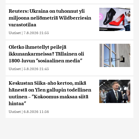
Reuters: Ukraina on tuhonnut yli
miljoona neliömetriä Wildberriesin
varastotilaa
Uutiset
|
7.8.2026 21:55
Oletko ihmetellyt peilejä
ikkunankarmeissa? Tällainen oli
1800-luvun ”sosiaalinen media”
Uutiset
|
5.8.2026 21:45
Keskustan Siika-aho kertoo, mikä
hänestä on Ylen gallupin todellinen
uutinen – ”Kokoomus maksaa siitä
hintaa”
Uutiset
|
6.8.2026 11:56