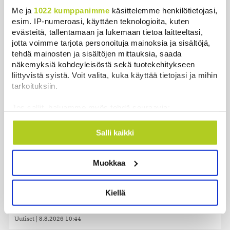
Me ja
1022 kumppanimme
käsittelemme henkilötietojasi,
Bulgariassa on räjähtänyt drooni lähellä Romanian
esim. IP-numeroasi, käyttäen teknologioita, kuten
rajaa
evästeitä, tallentamaan ja lukemaan tietoa laitteeltasi,
Uutiset
|
8.8.2026 14:40
jotta voimme tarjota personoituja mainoksia ja sisältöjä,
tehdä mainosten ja sisältöjen mittauksia, saada
HS: Kaikkonen puoluejohtajien ykkönen
näkemyksiä kohdeyleisöstä sekä tuotekehitykseen
Uutiset
|
8.8.2026 13:09
liittyvistä syistä. Voit valita, kuka käyttää tietojasi ja mihin
tarkoituksiin.
Ursa on myynyt ennätysmäärän pimennyslaseja
Jos sallit, haluamme myös tehdä seuraavia:
auringonpimennyksen edellä
Kerätä tietoja maantieteellisestä sijainnistasi,
Uutiset
|
8.8.2026 11:31
mahdollisesti muutaman metrin tarkkuudella
Salli kaikki
Tunnistaa laitteesi skannaamalla sen
Suomessa näkyy keskiviikkona osittainen
ominaispiirteitä aktiivisesti (sormenjäljen
auringonpimennys
Muokkaa
muodostaminen)
Uutiset
|
8.8.2026 11:30
Lue lisää siitä, miten henkilötietojasi käsitellään ja miten
voit määrittää asetuksesi
tiedot-osiossa
. Voit muuttaa
Kiellä
Ensi viikolla Suomesta pääsee junalla
suostumustasi tai peruuttaa sen milloin vain
Haaparantaan, mutta matka taitetaan kuivin suin
evästeilmoituksessa.
Uutiset
|
8.8.2026 10:44
Käytämme evästeitä tarjoamamme sisällön ja mainosten