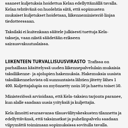
saaneet kuljetuksia hoidettua Kelan edellyttämällä tavalla.
Kelan tehtävänä on huolehtia siitä, että sopimusten
mukaiset kuljetukset hoidetaan, liikenneministeriö linjaa
tiedotteessaan.
Taksilaki ei kuitenkaan säätele julkisesti tuettuja Kela-
takseja, vaan niistä säädetään erikseen
sairausvakuutuslaissa.
LIIKENTEEN TURVALLISUUSVIRASTO
Trafissa on
parhaillaan käsittelyssä uuden liikennepalvelulain mukaisia
taksiliikenne- ja ajolupien hakemuksia. Hakemuksia uusista
taksiliikenneluvista oli sunnuntaista lähtien jätetty lähes 1
400. Kuljettajalupia on myönnetty noin 50 ja haettu toiset 50.
Ministeriössä arvioidaan, että Kela-taksien tarjonta paranee,
kun alalle saadaan uusia yrityksiä ja kuljettajia.
Kela ilmoitti seuraavansa tilausvälityskeskusten tilannetta ja
edellyttävänsä, että taksimatkat ja puhelinpalvelu saadaan
viipymättä toimimaan sopimuksissa sovitulla tavalla.