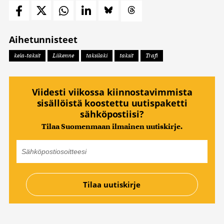
Aihetunnisteet
kela-taksit
Liikenne
taksilaki
taksit
Trafi
Viidesti viikossa kiinnostavimmista
sisällöistä koostettu uutispaketti
sähköpostiisi?
Tilaa Suomenmaan ilmainen uutiskirje.