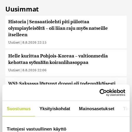
Uusimmat
Historia | Sensaatiolehti piti piilottaa
olympiayleisöltä – oli liian raju myös natseille
itselleen
Uutiset
|
8.8.2026 22:15
Helle kurittaa Pohjois-Koreaa – valtionmedia
kehottaa syömään koiranlihasoppaa
Uutiset
|
8.8.2026 22:06
WSJ: Saksassa löytynyt drooni oli todennäköisesti
venäläinen
Uutiset
|
8.8.2026 16:19
Suostumus
Yksityiskohdat
Mainosasetukset
Tiet
Sikarutto tuo metsästysrajoituksia – vilkkain
metsästyskausi käynnistyy Suomessa
Uutiset
|
8.8.2026 15:00
Tietojesi vastuullinen käyttö