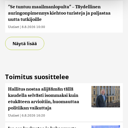
räätälöimiseen, sosiaalisen median ominaisuuksien
”Se tuntuu maailmanlopulta” – Täydellinen
tukemiseen ja kävijämäärämme analysoimiseen. Lisäksi
auringonpimennys kiehtoo turisteja ja paljastaa
jaamme sosiaalisen median, mainosalan ja analytiikka-
uutta tutkijoille
alan kumppaneillemme tietoja siitä, miten käytät
Uutiset
|
8.8.2026 10:30
sivustoamme. Kumppanimme voivat yhdistää näitä
tietoja muihin tietoihin, joita olet antanut heille tai joita on
kerätty, kun olet käyttänyt heidän palvelujaan. Tietoja
Näytä lisää
saatetaan myös siirtää ulkomaille.
Toimitus suosittelee
Hallitus nostaa alijäämän tällä
kaudella selvästi isommaksi kuin
etukäteen arvioitiin, huomauttaa
politiikan vaikuttaja
Uutiset
|
6.8.2026 16:20