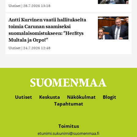
Uutiset
|
28.7.2026 13:18
Antti Kurvinen vaatii hallitukselta
toimia Carunan saamiseksi
suomalaisomistukseen: ”Herätys
Multala ja Orpo!”
Uutiset
|
24.7.2026 12:48
Uutiset
Keskusta
Näkökulmat
Blogit
Tapahtumat
Toimitus
etunimi.sukunimi@suomenmaa.fi