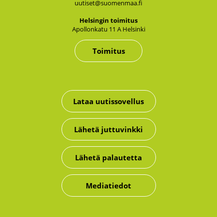
uutiset@suomenmaa.fi
Hel­sin­gin toi­mi­tus
Apol­lon­ka­tu 11 A Hel­sin­ki
Toimitus
Lataa uutissovellus
Lähetä juttuvinkki
Lähetä palautetta
Mediatiedot