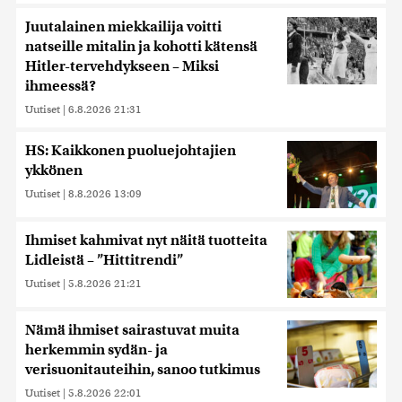
Juutalainen miekkailija voitti
natseille mitalin ja kohotti kätensä
Hitler-tervehdykseen – Miksi
ihmeessä?
Uutiset
|
6.8.2026 21:31
HS: Kaikkonen puoluejohtajien
ykkönen
Uutiset
|
8.8.2026 13:09
Ihmiset kahmivat nyt näitä tuotteita
Lidleistä – ”Hittitrendi”
Uutiset
|
5.8.2026 21:21
Nämä ihmiset sairastuvat muita
herkemmin sydän- ja
verisuonitauteihin, sanoo tutkimus
Uutiset
|
5.8.2026 22:01