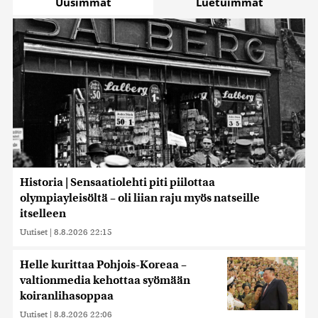
Uusimmat
Luetuimmat
Historia | Sensaatiolehti piti piilottaa
olympiayleisöltä – oli liian raju myös natseille
itselleen
Uutiset
|
8.8.2026 22:15
Helle kurittaa Pohjois-Koreaa –
valtionmedia kehottaa syömään
koiranlihasoppaa
Uutiset
|
8.8.2026 22:06