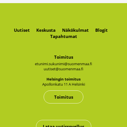
Uutiset
Keskusta
Näkökulmat
Blogit
Tapahtumat
Toimitus
etunimi.sukunimi@suomenmaa.fi
uutiset@suomenmaa.fi
Hel­sin­gin toi­mi­tus
Apol­lon­ka­tu 11 A Hel­sin­ki
Toimitus
Lataa uutissovellus