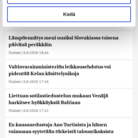
Lue lisää siitä, miten henkilötietojasi käsitellään ja miten
Veriputouksesta löydettiin muinoin eristyksiin
voit määrittää asetuksesi
tiedot-osiossa
. Voit muuttaa
Kiellä
jäänyttä elämää
suostumustasi tai peruuttaa sen milloin vain
evästeilmoituksessa.
Uutiset
|
6.8.2026 21:15
Käytämme evästeitä tarjoamamme sisällön ja mainosten
Lämpöennätys meni uusiksi Slovakiassa toisena
räätälöimiseen, sosiaalisen median ominaisuuksien
päivänä peräkkäin
tukemiseen ja kävijämäärämme analysoimiseen. Lisäksi
Uutiset
|
6.8.2026 18:44
jaamme sosiaalisen median, mainosalan ja analytiikka-
alan kumppaneillemme tietoja siitä, miten käytät
Valtiovarainministeriön leikkausehdotus voi
sivustoamme. Kumppanimme voivat yhdistää näitä
pidentää Kelan käsittelyaikoja
tietoja muihin tietoihin, joita olet antanut heille tai joita on
kerätty, kun olet käyttänyt heidän palvelujaan. Tietoja
Uutiset
|
6.8.2026 17:16
saatetaan myös siirtää ulkomaille.
Liettuan sotilastiedustelun mukaan Venäjä
harkitsee hyökkäyksiä Baltiaan
Uutiset
|
6.8.2026 17:12
Ex-kansanedustaja Ano Turtiaista ja hänen
vaimoaan syytetään törkeistä talousrikoksista