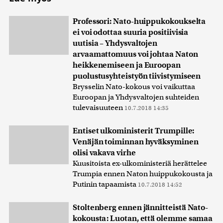
Professori: Nato-huippukokoukselta
ei voi odottaa suuria positiivisia
uutisia – Yhdysvaltojen
arvaamattomuus voi johtaa Naton
heikkenemiseen ja Euroopan
puolustusyhteistyön tiivistymiseen
Brysselin Nato-kokous voi vaikuttaa
Euroopan ja Yhdysvaltojen suhteiden
tulevaisuuteen
10.7.2018 14:35
Entiset ulkoministerit Trumpille:
Venäjän toiminnan hyväksyminen
olisi vakava virhe
Kuusitoista ex-ulkoministeriä herättelee
Trumpia ennen Naton huippukokousta ja
Putinin tapaamista
10.7.2018 14:52
Stoltenberg ennen jännitteistä Nato-
kokousta: Luotan, että olemme samaa