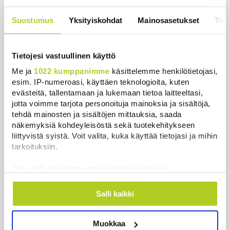
Keskustan Siika-aho kertoo, mikä
hänestä on Ylen gallupin todellinen
Suostumus
Yksityiskohdat
Mainosasetukset
Tiet
uutinen – ”Kokoomus maksaa siitä
hintaa”
Uutiset
|
6.8.2026 11:56
Tietojesi vastuullinen käyttö
Me ja
1022 kumppanimme
käsittelemme henkilötietojasi,
esim. IP-numeroasi, käyttäen teknologioita, kuten
evästeitä, tallentamaan ja lukemaan tietoa laitteeltasi,
jotta voimme tarjota personoituja mainoksia ja sisältöjä,
Uusimmat
tehdä mainosten ja sisältöjen mittauksia, saada
näkemyksiä kohdeyleisöstä sekä tuotekehitykseen
liittyvistä syistä. Voit valita, kuka käyttää tietojasi ja mihin
Tutkimus: Nämä kolme terveystekijää voivat lykätä
tarkoituksiin.
dementiaa 13 vuodella
Uutiset
|
6.8.2026 21:50
Jos sallit, haluamme myös tehdä seuraavia:
Kerätä tietoja maantieteellisestä sijainnistasi,
Juutalainen miekkailija voitti natseille mitalin ja
mahdollisesti muutaman metrin tarkkuudella
Salli kaikki
kohotti kätensä Hitler-tervehdykseen – Miksi
Tunnistaa laitteesi skannaamalla sen
ihmeessä?
ominaispiirteitä aktiivisesti (sormenjäljen
Uutiset
|
6.8.2026 21:31
Muokkaa
muodostaminen)