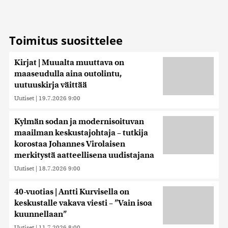
Toimitus suosittelee
Kirjat | Muualta muuttava on
maaseudulla aina outolintu,
uutuuskirja väittää
Uutiset
|
19.7.2026 9:00
Kylmän sodan ja modernisoituvan
maailman keskustajohtaja – tutkija
korostaa Johannes Virolaisen
merkitystä aatteellisena uudistajana
Uutiset
|
18.7.2026 9:00
40-vuotias | Antti Kurvisella on
keskustalle vakava viesti – ”Vain isoa
kuunnellaan”
Uutiset
|
11.7.2026 8:00