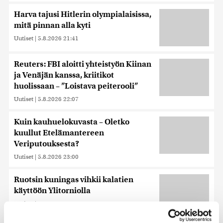
Harva tajusi Hitlerin olympialaisissa,
mitä pinnan alla kyti
Uutiset
|
5.8.2026 21:41
Reuters: FBI aloitti yhteistyön Kiinan
ja Venäjän kanssa, kriitikot
huolissaan – ”Loistava peiterooli”
Uutiset
|
5.8.2026 22:07
Kuin kauhuelokuvasta – Oletko
kuullut Etelämantereen
Veriputouksesta?
Uutiset
|
5.8.2026 23:00
Ruotsin kuningas vihkii kalatien
käyttöön Ylitorniolla
Uutiset
|
4.8.2026 11:02