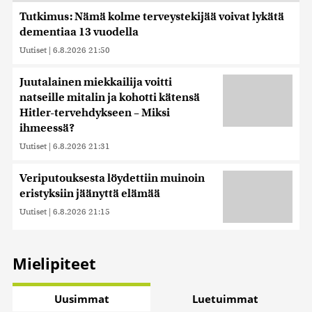
Tutkimus: Nämä kolme terveystekijää voivat lykätä
dementiaa 13 vuodella
Uutiset
|
6.8.2026 21:50
Juutalainen miekkailija voitti
natseille mitalin ja kohotti kätensä
Hitler-tervehdykseen – Miksi
ihmeessä?
Uutiset
|
6.8.2026 21:31
Veriputouksesta löydettiin muinoin
eristyksiin jäänyttä elämää
Uutiset
|
6.8.2026 21:15
Mielipiteet
Uusimmat
Luetuimmat