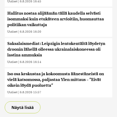
Uutiset
|
6.8.2026 16:45
Hallitus nostaa alijäämän tällä kaudella selvästi
isommaksi kuin etukäteen arvioitiin, huomauttaa
politiikan vaikuttaja
Uutiset
|
6.8.2026 16:20
Saksalaismediat: Leipzigin lentokentältä löydetyn
droonin lähellä olleessa ukrainalaiskoneessa oli
lastina ammuksia
Uutiset
|
6.8.2026 16:14
Iso osa keskustaa ja kokoomusta äänestäneistä on
vielä katsomossa, paljastaa Ylen mittaus – ”Eivät
oikein löydä puoluetta”
Uutiset
|
6.8.2026 15:57
Näytä lisää