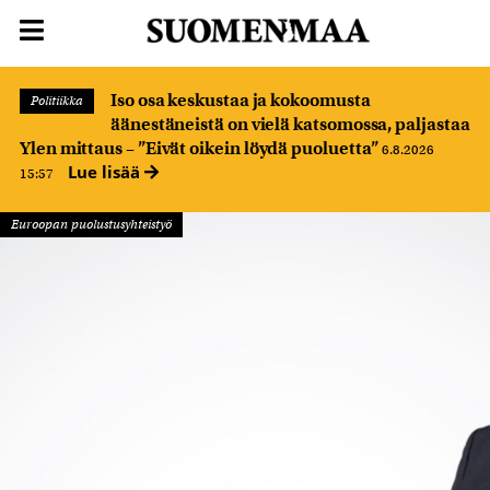
Iso osa keskustaa ja kokoomusta
Politiikka
äänestäneistä on vielä katsomossa, paljastaa
Ylen mittaus – ”Eivät oikein löydä puoluetta”
6.8.2026
Lue lisää
15:57
Euroopan puolustusyhteistyö