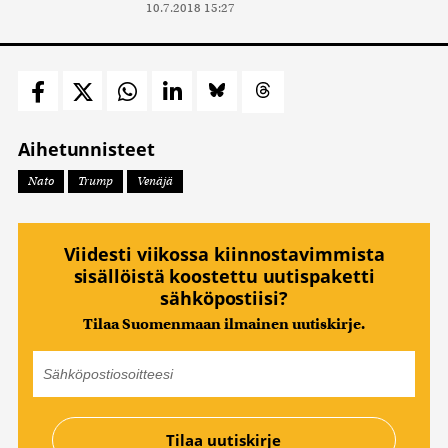
10.7.2018 15:27
Aihetunnisteet
Nato
Trump
Venäjä
Viidesti viikossa kiinnostavimmista
sisällöistä koostettu uutispaketti
sähköpostiisi?
Tilaa Suomenmaan ilmainen uutiskirje.