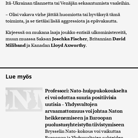
Itä-Ukrainan tilannetta tai Venäjän sekaantumista vaaleihin.
– Olisi vakava virhe jättää huomiotta tai hyväksyä tämä
toiminta, ja se tietäisi lisää aggressiota ja epävakautta.
Kirjeessä on mukana laaja joukko entisiä ulkoministereitä,
muun muassa Saksan
Joschka Fischer
, Britannian
David
Miliband
ja Kanadan
Lloyd Axworthy
.
Lue myös
Professori: Nato-huippukokoukselta
ei voi odottaa suuria positiivisia
uutisia – Yhdysvaltojen
arvaamattomuus voi johtaa Naton
heikkenemiseen ja Euroopan
puolustusyhteistyön tiivistymiseen
Brysselin Nato-kokous voi vaikuttaa
Euroopan ja Yhdysvaltojen suhteiden