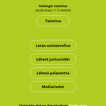
Hel­sin­gin toi­mi­tus
Apol­lon­ka­tu 11 A Hel­sin­ki
Toimitus
Lataa uutissovellus
Lähetä juttuvinkki
Lähetä palautetta
Mediatiedot
Järjestöpalstan ilmoitukset
Keskustan