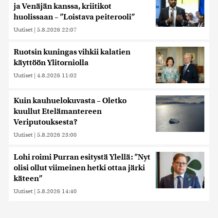
ja Venäjän kanssa, kriitikot
huolissaan – ”Loistava peiterooli”
Uutiset
|
5.8.2026 22:07
Ruotsin kuningas vihkii kalatien
käyttöön Ylitorniolla
Uutiset
|
4.8.2026 11:02
Kuin kauhuelokuvasta – Oletko
kuullut Etelämantereen
Veriputouksesta?
Uutiset
|
5.8.2026 23:00
Lohi roimi Purran esitystä Ylellä: ”Nyt
olisi ollut viimeinen hetki ottaa järki
käteen”
Uutiset
|
5.8.2026 14:40