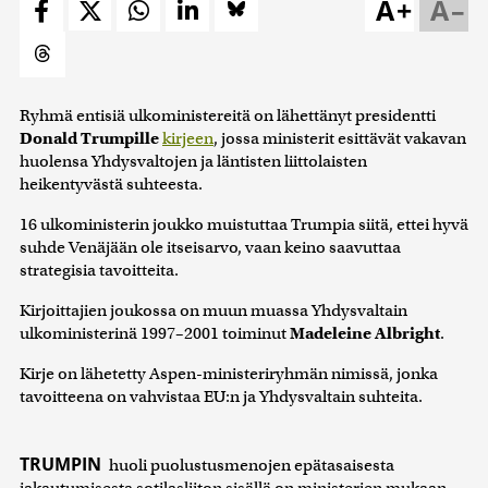
A+
A–
Ryhmä entisiä ulkoministereitä on lähettänyt presidentti
Donald Trumpille
kirjeen
, jossa ministerit esittävät vakavan
huolensa Yhdysvaltojen ja läntisten liittolaisten
heikentyvästä suhteesta.
16 ulkoministerin joukko muistuttaa Trumpia siitä, ettei hyvä
suhde Venäjään ole itseisarvo, vaan keino saavuttaa
strategisia tavoitteita.
Kirjoittajien joukossa on muun muassa Yhdysvaltain
ulkoministerinä 1997–2001 toiminut
Madeleine Albright
.
Kirje on lähetetty Aspen-ministeriryhmän nimissä, jonka
tavoitteena on vahvistaa EU:n ja Yhdysvaltain suhteita.
TRUMPIN
huoli puolustusmenojen epätasaisesta