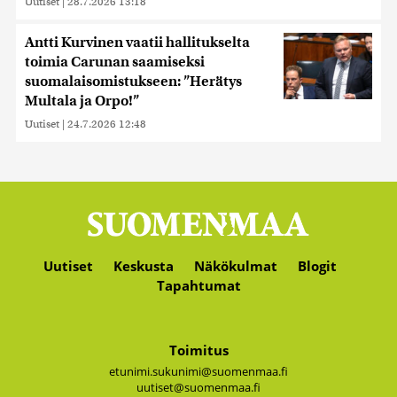
Uutiset
|
28.7.2026 13:18
Antti Kurvinen vaatii hallitukselta
toimia Carunan saamiseksi
suomalaisomistukseen: ”Herätys
Multala ja Orpo!”
Uutiset
|
24.7.2026 12:48
Uutiset
Keskusta
Näkökulmat
Blogit
Tapahtumat
Toimitus
etunimi.sukunimi@suomenmaa.fi
uutiset@suomenmaa.fi