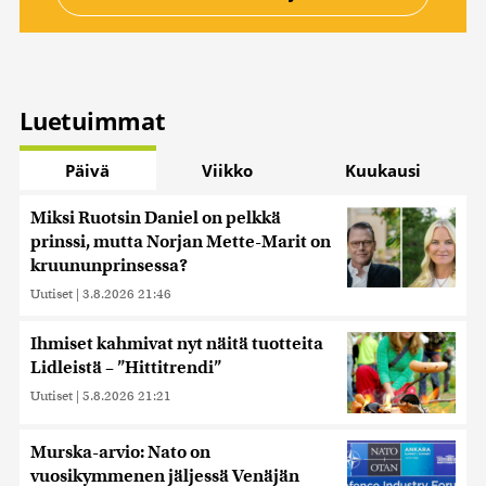
Luetuimmat
Päivä
Viikko
Kuukausi
Miksi Ruotsin Daniel on pelkkä
prinssi, mutta Norjan Mette-Marit on
kruununprinsessa?
Uutiset
|
3.8.2026 21:46
Ihmiset kahmivat nyt näitä tuotteita
Lidleistä – ”Hittitrendi”
Uutiset
|
5.8.2026 21:21
Murska-arvio: Nato on
vuosikymmenen jäljessä Venäjän