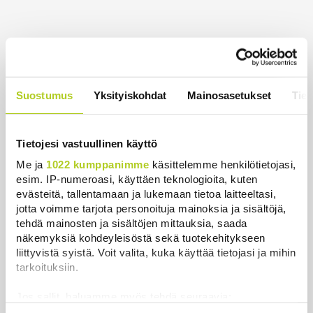
Uusimmat
Ruotsi luovuttaa Venäjän varjolaivastoon kuuluvan
rahtialuksen Ukrainalle
Suostumus
Yksityiskohdat
Mainosasetukset
Tiet
Uutiset
|
6.8.2026 14:03
Pohjois-Korea ampui tunnistamattoman ammuksen
Tietojesi vastuullinen käyttö
Japaninmerelle
Me ja
1022 kumppanimme
käsittelemme henkilötietojasi,
Uutiset
|
6.8.2026 12:14
esim. IP-numeroasi, käyttäen teknologioita, kuten
evästeitä, tallentamaan ja lukemaan tietoa laitteeltasi,
Maahanmuuttovirasto estää osaa marja-alan
jotta voimme tarjota personoituja mainoksia ja sisältöjä,
yrityksistä rekrytoimasta kolmansista maista
tehdä mainosten ja sisältöjen mittauksia, saada
näkemyksiä kohdeyleisöstä sekä tuotekehitykseen
Uutiset
|
6.8.2026 12:02
liittyvistä syistä. Voit valita, kuka käyttää tietojasi ja mihin
tarkoituksiin.
Keskustan Siika-aho kertoo, mikä hänestä on Ylen
gallupin todellinen uutinen – ”Kokoomus maksaa
Jos sallit, haluamme myös tehdä seuraavia:
siitä hintaa”