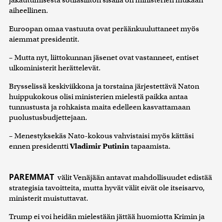
jakautumisesta sotilasliiton sisällä on ministerien mukaan
aiheellinen.
Euroopan omaa vastuuta ovat peräänkuuluttaneet myös
aiemmat presidentit.
– Mutta nyt, liittokunnan jäsenet ovat vastanneet, entiset
ulkoministerit herättelevät.
Brysselissä keskiviikkona ja torstaina järjestettävä Naton
huippukokous olisi ministerien mielestä paikka antaa
tunnustusta ja rohkaista maita edelleen kasvattamaan
puolustusbudjettejaan.
– Menestyksekäs Nato-kokous vahvistaisi myös kättäsi
ennen presidentti
Vladimir Putinin
tapaamista.
PAREMMAT
välit Venäjään antavat mahdollisuudet edistää
strategisia tavoitteita, mutta hyvät välit eivät ole itseisarvo,
ministerit muistuttavat.
Trump ei voi heidän mielestään jättää huomiotta Krimin ja