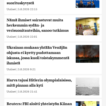
suorituskyvystä
Uutiset
|
5.8.2026 22:15
Nämä ihmiset sairastuvat muita
herkemmin sydän- ja
verisuonitauteihin, sanoo tutkimus
Uutiset
|
5.8.2026 22:01
Ukrainan mukaan yhtään Venäjän
ohjusta ei kyetty pudottamaan
iskussa, jossa kuoli toistakymmentä
ihmistä
Uutiset
|
5.8.2026 9:21
Harva tajusi Hitlerin olympialaisissa,
mitä pinnan alla kyti
Uutiset
|
5.8.2026 21:41
Reuters: FBI aloitti yhteistyön Kiinan