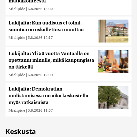
matkakohteesta
Mielipide
|
5.8.2026 15:02
Lukijalta: Kun uudistus ei toimi,
suuntaa on uskallettava muuttaa
Mielipide
|
5.8.2026 12:17
Lukijalta: Yli 50 vuotta Vantaalla on
opettanut minulle, mikä kaupungissa
on tärkeää
Mielipide
|
5.8.2026 12:09
Lukijalta: Demokratian
uudistamisessa on aika keskustella
myös ratkaisuista
Mielipide
|
5.8.2026 11:07
Keskusta