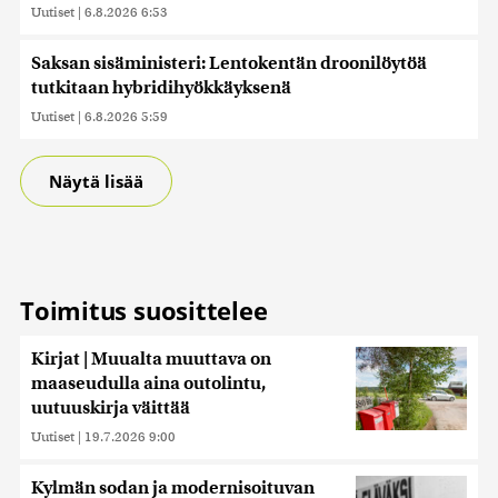
Uutiset
|
6.8.2026 6:53
Saksan sisäministeri: Lentokentän droonilöytöä
tutkitaan hybridihyökkäyksenä
Uutiset
|
6.8.2026 5:59
Näytä lisää
Toimitus suosittelee
Kirjat | Muualta muuttava on
maaseudulla aina outolintu,
uutuuskirja väittää
Uutiset
|
19.7.2026 9:00
Kylmän sodan ja modernisoituvan