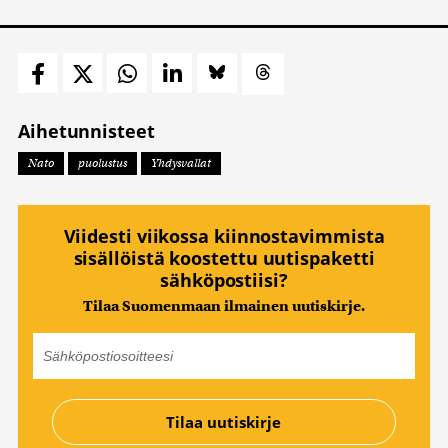
Aihetunnisteet
Nato
puolustus
Yhdysvallat
Viidesti viikossa kiinnostavimmista
sisällöistä koostettu uutispaketti
sähköpostiisi?
Tilaa Suomenmaan ilmainen uutiskirje.