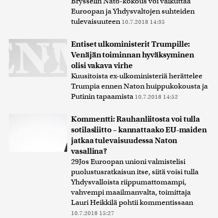
Brysselin Nato-kokous voi vaikuttaa
Euroopan ja Yhdysvaltojen suhteiden
tulevaisuuteen
10.7.2018 14:35
Entiset ulkoministerit Trumpille:
Venäjän toiminnan hyväksyminen
olisi vakava virhe
Kuusitoista ex-ulkoministeriä herättelee
Trumpia ennen Naton huippukokousta ja
Putinin tapaamista
10.7.2018 14:52
Kommentti: Rauhanliitosta voi tulla
sotilasliitto – kannattaako EU-maiden
jatkaa tulevaisuudessa Naton
vasallina?
29Jos Euroopan unioni valmistelisi
puolustusratkaisun itse, siitä voisi tulla
Yhdysvalloista riippumattomampi,
vahvempi maailmanvalta, toimittaja
Lauri Heikkilä pohtii kommentissaan
10.7.2018 15:27