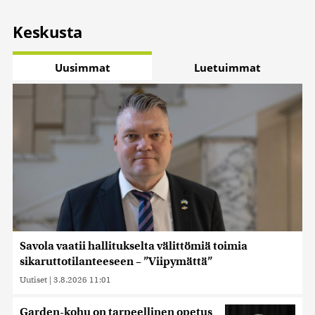
Keskusta
Uusimmat
Luetuimmat
Savola vaatii hallitukselta välittömiä toimia
sikaruttotilanteeseen – ”Viipymättä”
Uutiset
|
3.8.2026 11:01
Garden-kohu on tarpeellinen opetus