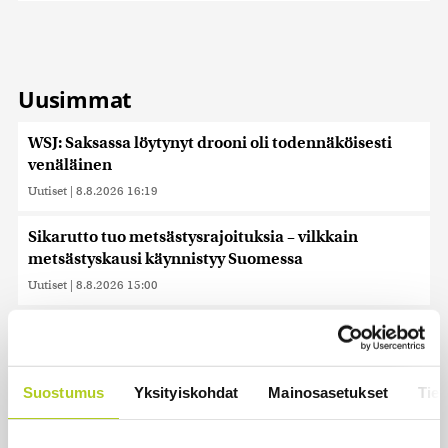
Uusimmat
WSJ: Saksassa löytynyt drooni oli todennäköisesti
venäläinen
Uutiset
|
8.8.2026 16:19
Sikarutto tuo metsästysrajoituksia – vilkkain
metsästyskausi käynnistyy Suomessa
Uutiset
|
8.8.2026 15:00
Bulgariassa on räjähtänyt drooni lähellä Romanian
rajaa
Uutiset
|
8.8.2026 14:40
Suostumus
Yksityiskohdat
Mainosasetukset
Tiet
HS: Kaikkonen puoluejohtajien ykkönen