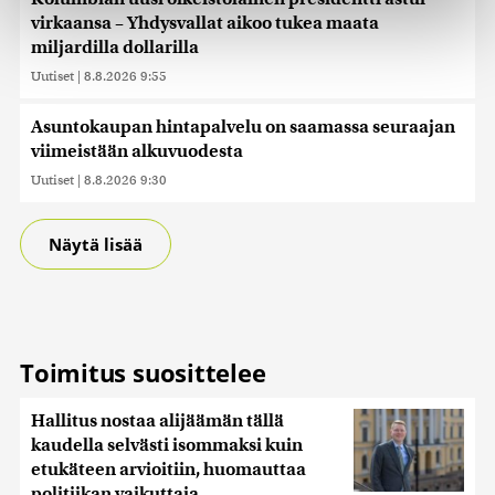
virkaansa – Yhdysvallat aikoo tukea maata
Käytämme evästeitä tarjoamamme sisällön ja mainosten
miljardilla dollarilla
räätälöimiseen, sosiaalisen median ominaisuuksien
tukemiseen ja kävijämäärämme analysoimiseen. Lisäksi
Uutiset
|
8.8.2026 9:55
jaamme sosiaalisen median, mainosalan ja analytiikka-
alan kumppaneillemme tietoja siitä, miten käytät
Asuntokaupan hintapalvelu on saamassa seuraajan
sivustoamme. Kumppanimme voivat yhdistää näitä
viimeistään alkuvuodesta
tietoja muihin tietoihin, joita olet antanut heille tai joita on
Uutiset
|
8.8.2026 9:30
kerätty, kun olet käyttänyt heidän palvelujaan. Tietoja
saatetaan myös siirtää ulkomaille.
Näytä lisää
Toimitus suosittelee
Hallitus nostaa alijäämän tällä
kaudella selvästi isommaksi kuin
etukäteen arvioitiin, huomauttaa
politiikan vaikuttaja