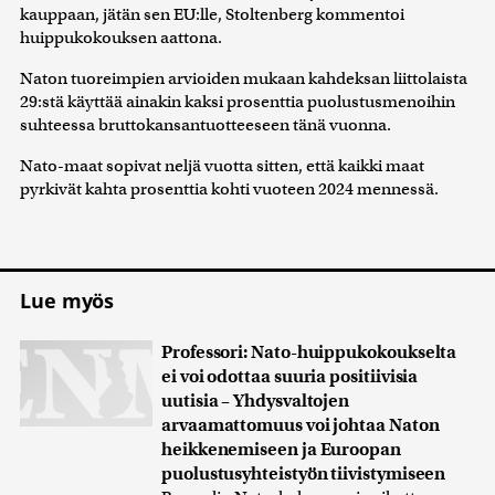
kauppaan, jätän sen EU:lle, Stoltenberg kommentoi
huippukokouksen aattona.
Naton tuoreimpien arvioiden mukaan kahdeksan liittolaista
29:stä käyttää ainakin kaksi prosenttia puolustusmenoihin
suhteessa bruttokansantuotteeseen tänä vuonna.
Nato-maat sopivat neljä vuotta sitten, että kaikki maat
pyrkivät kahta prosenttia kohti vuoteen 2024 mennessä.
Lue myös
Professori: Nato-huippukokoukselta
ei voi odottaa suuria positiivisia
uutisia – Yhdysvaltojen
arvaamattomuus voi johtaa Naton
heikkenemiseen ja Euroopan
puolustusyhteistyön tiivistymiseen