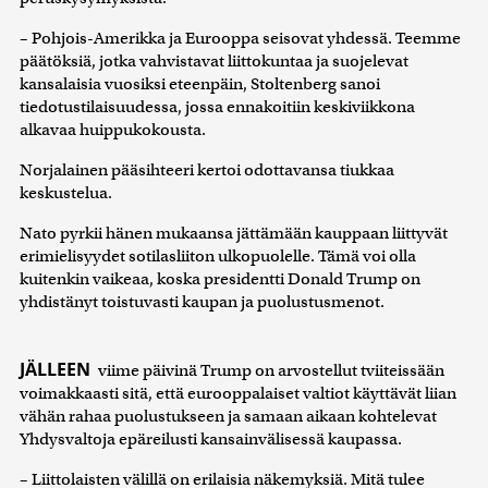
– Pohjois-Amerikka ja Eurooppa seisovat yhdessä. Teemme
päätöksiä, jotka vahvistavat liittokuntaa ja suojelevat
kansalaisia vuosiksi eteenpäin, Stoltenberg sanoi
tiedotustilaisuudessa, jossa ennakoitiin keskiviikkona
alkavaa huippukokousta.
Norjalainen pääsihteeri kertoi odottavansa tiukkaa
keskustelua.
Nato pyrkii hänen mukaansa jättämään kauppaan liittyvät
erimielisyydet sotilasliiton ulkopuolelle. Tämä voi olla
kuitenkin vaikeaa, koska presidentti Donald Trump on
yhdistänyt toistuvasti kaupan ja puolustusmenot.
JÄLLEEN
viime päivinä Trump on arvostellut tviiteissään
voimakkaasti sitä, että eurooppalaiset valtiot käyttävät liian
vähän rahaa puolustukseen ja samaan aikaan kohtelevat
Yhdysvaltoja epäreilusti kansainvälisessä kaupassa.
– Liittolaisten välillä on erilaisia näkemyksiä. Mitä tulee