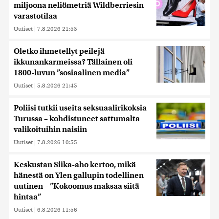
miljoona neliömetriä Wildberriesin
varastotilaa
Uutiset
|
7.8.2026 21:55
Oletko ihmetellyt peilejä
ikkunankarmeissa? Tällainen oli
1800-luvun ”sosiaalinen media”
Uutiset
|
5.8.2026 21:45
Poliisi tutkii useita seksuaalirikoksia
Turussa – kohdistuneet sattumalta
valikoituihin naisiin
Uutiset
|
7.8.2026 10:55
Keskustan Siika-aho kertoo, mikä
hänestä on Ylen gallupin todellinen
uutinen – ”Kokoomus maksaa siitä
hintaa”
Uutiset
|
6.8.2026 11:56