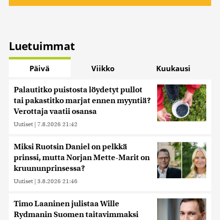
Luetuimmat
Päivä
Viikko
Kuukausi
Palautitko puistosta löydetyt pullot
tai pakastitko marjat ennen myyntiä?
Verottaja vaatii osansa
Uutiset
|
7.8.2026 21:42
Miksi Ruotsin Daniel on pelkkä
prinssi, mutta Norjan Mette-Marit on
kruununprinsessa?
Uutiset
|
3.8.2026 21:46
Timo Laaninen julistaa Wille
Rydmanin Suomen taitavimmaksi