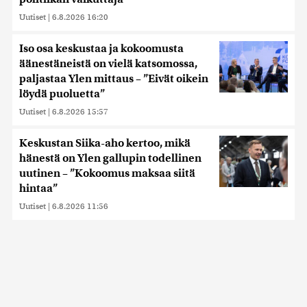
Uutiset
|
6.8.2026 16:20
Iso osa keskustaa ja kokoomusta
äänestäneistä on vielä katsomossa,
paljastaa Ylen mittaus – ”Eivät oikein
löydä puoluetta”
Uutiset
|
6.8.2026 15:57
Keskustan Siika-aho kertoo, mikä
hänestä on Ylen gallupin todellinen
uutinen – ”Kokoomus maksaa siitä
hintaa”
Uutiset
|
6.8.2026 11:56