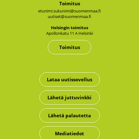
Toimitus
etunimi.sukunimi@suomenmaa.fi
uutiset@suomenmaa.fi
Hel­sin­gin toi­mi­tus
Apol­lon­ka­tu 11 A Hel­sin­ki
Toimitus
Lataa uutissovellus
Lähetä juttuvinkki
Lähetä palautetta
Mediatiedot