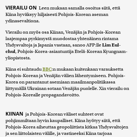
VIERAILU ON
Leen mukaan samalla osoitus siitä, että
Kiina hyväksyy hiljaisesti Pohjois-Korean aseman
ydinasevaltiona.
Vierailu on myös osa Kiinan, Venäjän ja Pohjois-Korean
laajempaa pyrkimystä muodostaa yhtenäinen rintama
Yhdysvaltoja ja Japania vastaan, sanoo AFP:lle
Lim Eul-
chul
, Pohjois-Korea-asiantuntija Etelä-Korean Kyungnam-
yliopistosta.
Kiina ei suhtaudu
BBC
:n mukaan kuitenkaan varauksetta
Pohjois-Korean ja Venäjän välien lähentymiseen. Pohjois-
Korea on parantanut asemiaan maailmanpolitiikassa
liittymällä Ukrainan sotaan Venäjän puolelle. Xin vierailu on
Pohjois-Korealle propagandavoitto.
KIINAN
ja Pohjois-Korean väliset suhteet ovat
pohjimmiltaan hyvin kaupalliset. Kiina hyötyy siitä, että
Pohjois-Korea aiheuttaa geopoliittista kitkaa Yhdysvaltojen
ja sen liittolaisten välille, ja vastineeksi Kiina tarjoaa