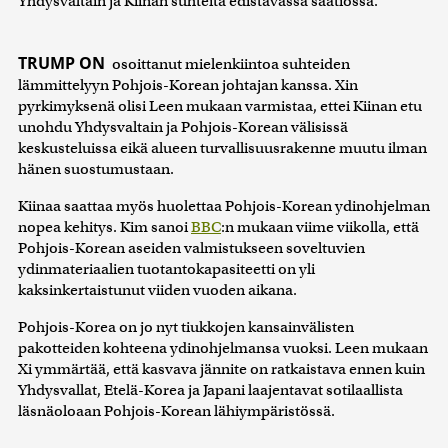
Yhdysvaltain ja Kiinan suhteita edistävässä säätiössä.
TRUMP ON
osoittanut mielenkiintoa suhteiden
lämmittelyyn Pohjois-Korean johtajan kanssa. Xin
pyrkimyksenä olisi Leen mukaan varmistaa, ettei Kiinan etu
unohdu Yhdysvaltain ja Pohjois-Korean välisissä
keskusteluissa eikä alueen turvallisuusrakenne muutu ilman
hänen suostumustaan.
Kiinaa saattaa myös huolettaa Pohjois-Korean ydinohjelman
nopea kehitys. Kim sanoi
BBC
:n mukaan viime viikolla, että
Pohjois-Korean aseiden valmistukseen soveltuvien
ydinmateriaalien tuotantokapasiteetti on yli
kaksinkertaistunut viiden vuoden aikana.
Pohjois-Korea on jo nyt tiukkojen kansainvälisten
pakotteiden kohteena ydinohjelmansa vuoksi. Leen mukaan
Xi ymmärtää, että kasvava jännite on ratkaistava ennen kuin
Yhdysvallat, Etelä-Korea ja Japani laajentavat sotilaallista
läsnäoloaan Pohjois-Korean lähiympäristössä.