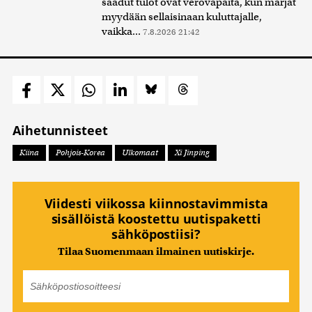
saadut tulot ovat verovapaita, kun marjat
myydään sellaisinaan kuluttajalle,
vaikka...
7.8.2026 21:42
Aihetunnisteet
Kiina
Pohjois-Korea
Ulkomaat
Xi Jinping
Viidesti viikossa kiinnostavimmista
sisällöistä koostettu uutispaketti
sähköpostiisi?
Tilaa Suomenmaan ilmainen uutiskirje.