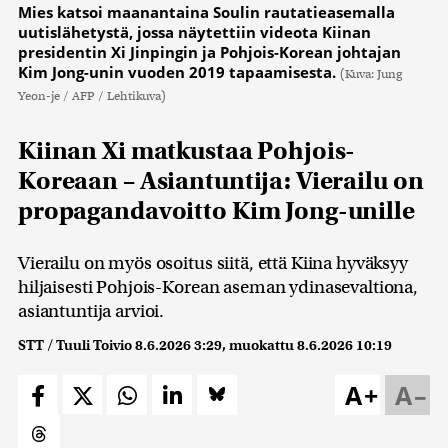
Mies katsoi maanantaina Soulin rautatieasemalla
uutislähetystä, jossa näytettiin videota Kiinan
presidentin Xi Jinpingin ja Pohjois-Korean johtajan
Kim Jong-unin vuoden 2019 tapaamisesta.
(Kuva: Jung
Yeon-je / AFP / Lehtikuva)
Kiinan Xi matkustaa Pohjois-
Koreaan – Asiantuntija: Vierailu on
propagandavoitto Kim Jong-unille
Vierailu on myös osoitus siitä, että Kiina hyväksyy
hiljaisesti Pohjois-Korean aseman ydinasevaltiona,
asiantuntija arvioi.
STT / Tuuli Toivio
8.6.2026 3:29
, muokattu
8.6.2026 10:19
A+
A–