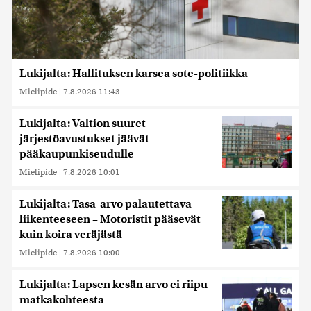
Lukijalta: Hallituksen karsea sote-politiikka
Mielipide
|
7.8.2026 11:43
Lukijalta: Valtion suuret
järjestöavustukset jäävät
pääkaupunkiseudulle
Mielipide
|
7.8.2026 10:01
Lukijalta: Tasa-arvo palautettava
liikenteeseen – Motoristit pääsevät
kuin koira veräjästä
Mielipide
|
7.8.2026 10:00
Lukijalta: Lapsen kesän arvo ei riipu
matkakohteesta