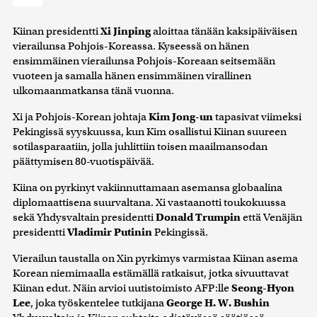
Kiinan presidentti
Xi Jinping
aloittaa tänään kaksipäiväisen
vierailunsa Pohjois-Koreassa. Kyseessä on hänen
ensimmäinen vierailunsa Pohjois-Koreaan seitsemään
vuoteen ja samalla hänen ensimmäinen virallinen
ulkomaanmatkansa tänä vuonna.
Xi ja Pohjois-Korean johtaja
Kim Jong-un
tapasivat viimeksi
Pekingissä syyskuussa, kun Kim osallistui Kiinan suureen
sotilasparaatiin, jolla juhlittiin toisen maailmansodan
päättymisen 80-vuotispäivää.
Kiina on pyrkinyt vakiinnuttamaan asemansa globaalina
diplomaattisena suurvaltana. Xi vastaanotti toukokuussa
sekä Yhdysvaltain presidentti
Donald Trumpin
että Venäjän
presidentti
Vladimir Putinin
Pekingissä.
Vierailun taustalla on Xin pyrkimys varmistaa Kiinan asema
Korean niemimaalla estämällä ratkaisut, jotka sivuuttavat
Kiinan edut. Näin arvioi uutistoimisto AFP:lle
Seong-Hyon
Lee
, joka työskentelee tutkijana
George H. W. Bushin