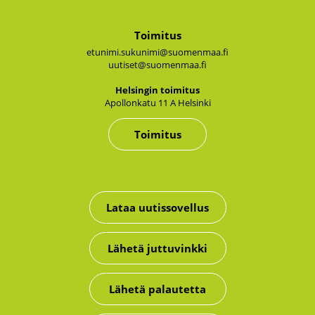
Toimitus
etunimi.sukunimi@suomenmaa.fi
uutiset@suomenmaa.fi
Hel­sin­gin toi­mi­tus
Apol­lon­ka­tu 11 A Hel­sin­ki
Toimitus
Lataa uutissovellus
Lähetä juttuvinkki
Lähetä palautetta