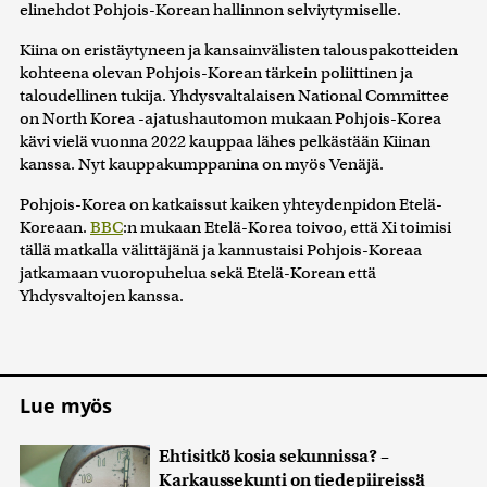
elinehdot Pohjois-Korean hallinnon selviytymiselle.
Kiina on eristäytyneen ja kansainvälisten talouspakotteiden
kohteena olevan Pohjois-Korean tärkein poliittinen ja
taloudellinen tukija. Yhdysvaltalaisen National Committee
on North Korea -ajatushautomon mukaan Pohjois-Korea
kävi vielä vuonna 2022 kauppaa lähes pelkästään Kiinan
kanssa. Nyt kauppakumppanina on myös Venäjä.
Pohjois-Korea on katkaissut kaiken yhteydenpidon Etelä-
Koreaan.
BBC
:n mukaan Etelä-Korea toivoo, että Xi toimisi
tällä matkalla välittäjänä ja kannustaisi Pohjois-Koreaa
jatkamaan vuoropuhelua sekä Etelä-Korean että
Yhdysvaltojen kanssa.
Lue myös
Ehtisitkö kosia sekunnissa? –
Karkaussekunti on tiedepiireissä