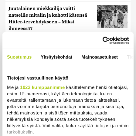
Juutalainen miekkailija voitti
natseille mitalin ja kohotti kätensä
Hitler-tervehdykseen – Miksi
ihmeessä?
Uutiset
|
6.8.2026 21:31
Kuin kauhuelokuvasta – Oletko
kuullut Etelämantereen
Suostumus
Yksityiskohdat
Mainosasetukset
Tiet
Veriputouksesta?
Uutiset
|
5.8.2026 23:00
Tietojesi vastuullinen käyttö
Reuters: FBI aloitti yhteistyön Kiinan
Me ja
1022 kumppanimme
käsittelemme henkilötietojasi,
ja Venäjän kanssa, kriitikot
esim. IP-numeroasi, käyttäen teknologioita, kuten
huolissaan – ”Loistava peiterooli”
evästeitä, tallentamaan ja lukemaan tietoa laitteeltasi,
jotta voimme tarjota personoituja mainoksia ja sisältöjä,
Uutiset
|
5.8.2026 22:07
tehdä mainosten ja sisältöjen mittauksia, saada
näkemyksiä kohdeyleisöstä sekä tuotekehitykseen
Khamenein kanssa viestiminen on
liittyvistä syistä. Voit valita, kuka käyttää tietojasi ja mihin
vaikeaa, sanoo Iranin presidentti
tarkoituksiin.
Uutiset
|
6.8.2026 0:58