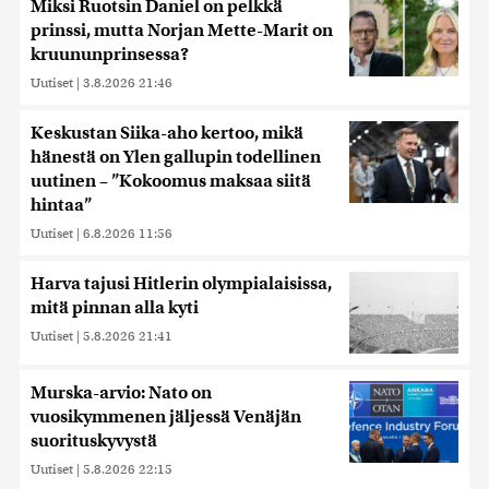
Miksi Ruotsin Daniel on pelkkä
prinssi, mutta Norjan Mette-Marit on
kruununprinsessa?
Uutiset
|
3.8.2026 21:46
Keskustan Siika-aho kertoo, mikä
hänestä on Ylen gallupin todellinen
uutinen – ”Kokoomus maksaa siitä
hintaa”
Uutiset
|
6.8.2026 11:56
Harva tajusi Hitlerin olympialaisissa,
mitä pinnan alla kyti
Uutiset
|
5.8.2026 21:41
Murska-arvio: Nato on
vuosikymmenen jäljessä Venäjän
suorituskyvystä
Uutiset
|
5.8.2026 22:15