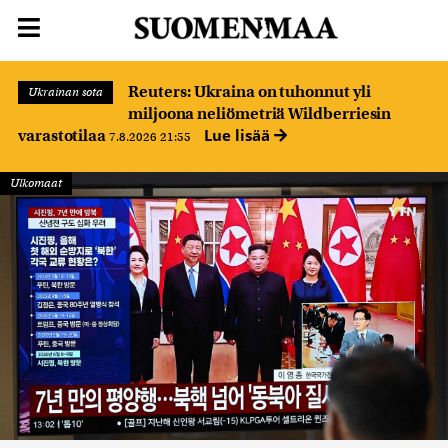
Reuters: Ukraina on tuhonnut yli
Ukrainan sota
miljoona neliömetriä Wildberriesin
Lue lisää
varastotilaa
7.8.2026 21:55
Ulkomaat