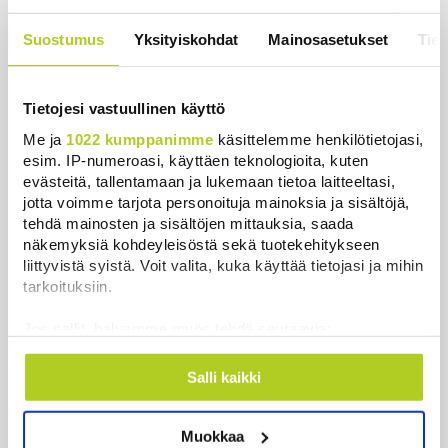
Uutiset
|
7.8.2026 15:51
Suostumus
Yksityiskohdat
Mainosasetukset
Tiet
Ruokavirasto muuttaa rajoituksia afrikkalaisen
sikaruton tartuntavyöhykkeellä
Uutiset
|
7.8.2026 14:57
Tietojesi vastuullinen käyttö
Me ja
1022 kumppanimme
käsittelemme henkilötietojasi,
Somejättejä vaaditaan vastuuseen riippuvuuden
esim. IP-numeroasi, käyttäen teknologioita, kuten
aiheuttamisesta
evästeitä, tallentamaan ja lukemaan tietoa laitteeltasi,
Uutiset
|
7.8.2026 14:30
jotta voimme tarjota personoituja mainoksia ja sisältöjä,
tehdä mainosten ja sisältöjen mittauksia, saada
WSJ: Tiedustelutiedon mukaan Venäjä voisi testata
näkemyksiä kohdeyleisöstä sekä tuotekehitykseen
Naton kestävyyttä rajatulla aluehyökkäyksellä
liittyvistä syistä. Voit valita, kuka käyttää tietojasi ja mihin
tarkoituksiin.
Uutiset
|
7.8.2026 14:16
Jos sallit, haluamme myös tehdä seuraavia:
Metsäpalojen varalle tarvitaan kansallinen
Kerätä tietoja maantieteellisestä sijainnistasi,
suunnitelma, keskustan varapuheenjohtaja vaatii –
mahdollisesti muutaman metrin tarkkuudella
”Olisi naiivia ummistaa silmät”
Salli kaikki
Tunnistaa laitteesi skannaamalla sen
Uutiset
|
7.8.2026 13:58
ominaispiirteitä aktiivisesti (sormenjäljen
Muokkaa
muodostaminen)