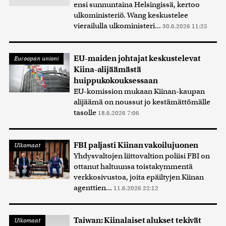
ensi sunnuntaina Helsingissä, kertoo
ulkoministeriö. Wang keskustelee
vierailulla ulkoministeri...
30.6.2026 11:25
EU-maiden johtajat keskustelevat
Euroopan unioni
Kiina-alijäämästä
huippukokouksessaan
EU-komission mukaan Kiinan-kaupan
alijäämä on noussut jo kestämättömälle
tasolle
18.6.2026 7:06
FBI paljasti Kiinan vakoilujuonen
Ulkomaat
Yhdysvaltojen liittovaltion poliisi FBI on
ottanut haltuunsa toistakymmentä
verkkosivustoa, joita epäiltyjen Kiinan
agenttien...
11.6.2026 22:12
Taiwan: Kiinalaiset alukset tekivät
Ulkomaat