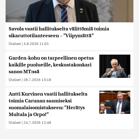
Savola vaatii hallitukselta välittömiä toimia
sikaruttotilanteeseen – ”Viipymättä”
Uutiset
|
3.8.2026 11:01
Garden-kohu on tarpeellinen opetus
kaikille puolueille, keskustakonkari
sanoo MT:ssä
Uutiset
|
28.7.2026 13:18
Antti Kurvinen vaatii hallitukselta
toimia Carunan saamiseksi
suomalaisomistukseen: ”Herätys
Multala ja Orpo!”
Uutiset
|
24.7.2026 12:48