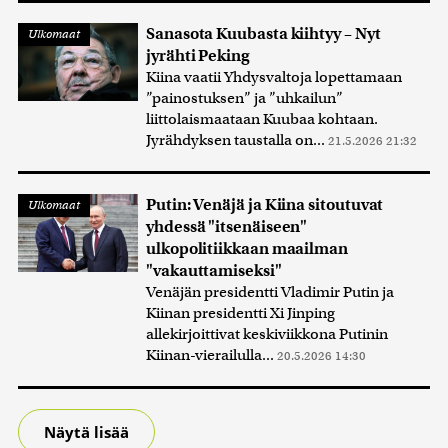
Sanasota Kuubasta kiihtyy – Nyt
Ulkomaat
jyrähti Peking
Kiina vaatii Yhdysvaltoja lopettamaan
”painostuksen” ja ”uhkailun”
liittolaismaataan Kuubaa kohtaan.
Jyrähdyksen taustalla on...
21.5.2026 21:32
Putin: Venäjä ja Kiina sitoutuvat
Ulkomaat
yhdessä "itsenäiseen"
ulkopolitiikkaan maailman
"vakauttamiseksi"
Venäjän presidentti Vladimir Putin ja
Kiinan presidentti Xi Jinping
allekirjoittivat keskiviikkona Putinin
Kiinan-vierailulla...
20.5.2026 14:30
Näytä lisää