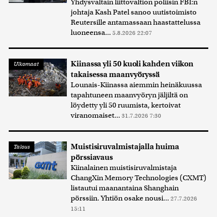
Yhdysvaltain liittovaltion poliisin FBI:n
johtaja Kash Patel sanoo uutistoimisto
Reutersille antamassaan haastattelussa
luoneensa...
5.8.2026 22:07
Kiinassa yli 50 kuoli kahden viikon
Ulkomaat
takaisessa maanvyöryssä
Lounais-Kiinassa aiemmin heinäkuussa
tapahtuneen maanvyöryn jäljiltä on
löydetty yli 50 ruumista, kertoivat
viranomaiset...
31.7.2026 7:30
Muistisiruvalmistajalla huima
Talous
pörssiavaus
Kiinalainen muistisiruvalmistaja
ChangXin Memory Technologies (CXMT)
listautui maanantaina Shanghain
pörssiin. Yhtiön osake nousi...
27.7.2026
15:11