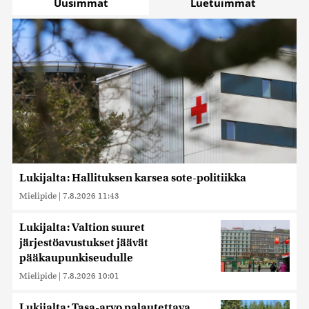
Uusimmat
Luetuimmat
Lukijalta: Hallituksen karsea sote-politiikka
Mielipide
|
7.8.2026 11:43
Lukijalta: Valtion suuret
järjestöavustukset jäävät
pääkaupunkiseudulle
Mielipide
|
7.8.2026 10:01
Lukijalta: Tasa-arvo palautettava