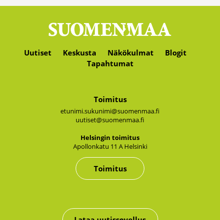
Uutiset
Keskusta
Näkökulmat
Blogit
Tapahtumat
Toimitus
etunimi.sukunimi@suomenmaa.fi
uutiset@suomenmaa.fi
Hel­sin­gin toi­mi­tus
Apol­lon­ka­tu 11 A Hel­sin­ki
Toimitus
Lataa uutissovellus