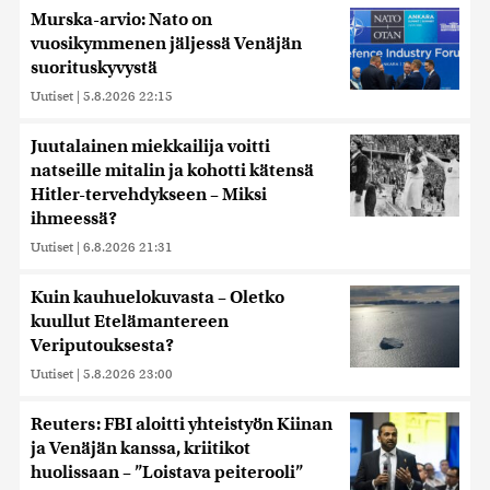
Murska-arvio: Nato on
vuosikymmenen jäljessä Venäjän
suorituskyvystä
Uutiset
|
5.8.2026 22:15
Juutalainen miekkailija voitti
natseille mitalin ja kohotti kätensä
Hitler-tervehdykseen – Miksi
ihmeessä?
Uutiset
|
6.8.2026 21:31
Kuin kauhuelokuvasta – Oletko
kuullut Etelämantereen
Veriputouksesta?
Uutiset
|
5.8.2026 23:00
Reuters: FBI aloitti yhteistyön Kiinan
ja Venäjän kanssa, kriitikot
huolissaan – ”Loistava peiterooli”