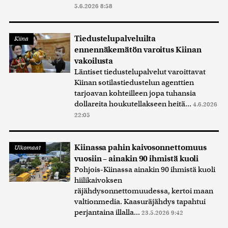
5.6.2026 8:58
Tiedustelupalveluilta
Kiina
ennennäkemätön varoitus Kiinan
vakoilusta
Läntiset tiedustelupalvelut varoittavat
Kiinan sotilastiedustelun agenttien
tarjoavan kohteilleen jopa tuhansia
dollareita houkutellakseen heitä...
4.6.2026
22:05
Kiinassa pahin kaivosonnettomuus
Ulkomaat
vuosiin – ainakin 90 ihmistä kuoli
Pohjois-Kiinassa ainakin 90 ihmistä kuoli
hiilikaivoksen
räjähdysonnettomuudessa, kertoi maan
valtionmedia. Kaasuräjähdys tapahtui
perjantaina illalla...
23.5.2026 9:42