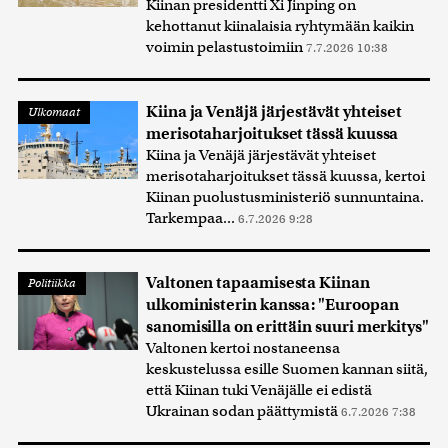
Kiinan presidentti Xi Jinping on
kehottanut kiinalaisia ryhtymään kaikin
voimin pelastustoimiin
7.7.2026 10:38
Kiina ja Venäjä järjestävät yhteiset
Ulkomaat
merisotaharjoitukset tässä kuussa
Kiina ja Venäjä järjestävät yhteiset
merisotaharjoitukset tässä kuussa, kertoi
Kiinan puolustusministeriö sunnuntaina.
Tarkempaa...
6.7.2026 9:28
Valtonen tapaamisesta Kiinan
Politiikka
ulkoministerin kanssa: "Euroopan
sanomisilla on erittäin suuri merkitys"
Valtonen kertoi nostaneensa
keskustelussa esille Suomen kannan siitä,
että Kiinan tuki Venäjälle ei edistä
Ukrainan sodan päättymistä
6.7.2026 7:38