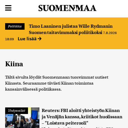
Timo Laaninen julistaa Wille Rydmanin
Politiikka
Suomen taitavimmaksi poliitikoksi
7.8.2026
Lue lisää
18:09
Kiina
Tältä sivulta löydät Suomenmaan tuoreimmat uutiset
Kiinasta. Seuraamme tiiviisti Kiinan toimintaa
kansainvälisessä politiikassa.
Reuters: FBI aloitti yhteistyön Kiinan
Yhdysvallat
ja Venäjän kanssa, kriitikot huolissaan
– "Loistava peiterooli"