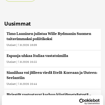
Uusimmat
Timo Laaninen julistaa Wille Rydmanin Suomen
taitavimmaksi poliitikoksi
Uutiset
|
7.8.2026 18:09
Espanja uhkaa Italiaa vastatoimilla
Uutiset
|
7.8.2026 16:55
Sianlihaa voi jälleen viedä Etelä-Koreaan ja Uuteen-
Seelantiin
Uutiset
|
7.8.2026 16:44
Järjestöt vastustavat karhun kiintiömetsästystä –
poliisi vetoaa kansalaisten turvallisuuteen