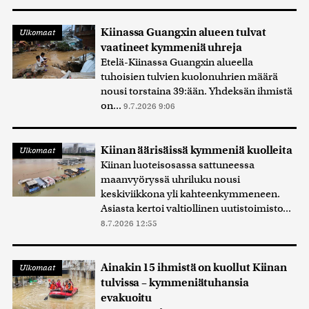
Kiinassa Guangxin alueen tulvat
Ulkomaat
vaatineet kymmeniä uhreja
Etelä-Kiinassa Guangxin alueella
tuhoisien tulvien kuolonuhrien määrä
nousi torstaina 39:ään. Yhdeksän ihmistä
on...
9.7.2026 9:06
Kiinan äärisäissä kymmeniä kuolleita
Ulkomaat
Kiinan luoteisosassa sattuneessa
maanvyöryssä uhriluku nousi
keskiviikkona yli kahteenkymmeneen.
Asiasta kertoi valtiollinen uutistoimisto...
8.7.2026 12:55
Ainakin 15 ihmistä on kuollut Kiinan
Ulkomaat
tulvissa – kymmeniätuhansia
evakuoitu