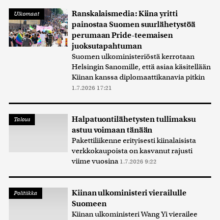
Ranskalaismedia: Kiina yritti
Ulkomaat
painostaa Suomen suurlähetystöä
perumaan Pride-teemaisen
juoksutapahtuman
Suomen ulkoministeriöstä kerrotaan
Helsingin Sanomille, että asiaa käsitellään
Kiinan kanssa diplomaattikanavia pitkin
1.7.2026 17:21
Halpatuontilähetysten tullimaksu
Talous
astuu voimaan tänään
Pakettiliikenne erityisesti kiinalaisista
verkkokaupoista on kasvanut rajusti
viime vuosina
1.7.2026 9:22
Kiinan ulkoministeri vierailulle
Politiikka
Suomeen
Kiinan ulkoministeri Wang Yi vierailee