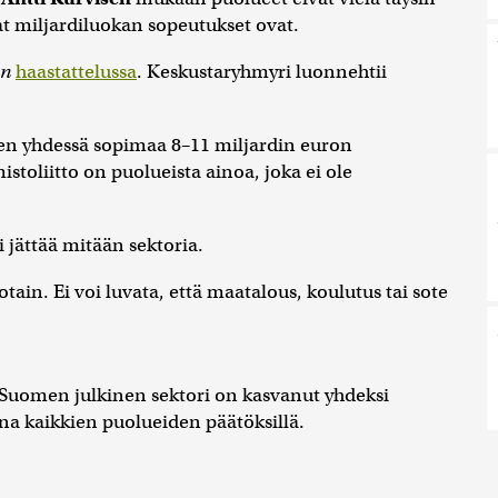
t miljardiluokan sopeutukset ovat.
en
haastattelussa
. Keskustaryhmyri luonnehtii
den yhdessä sopimaa 8–11 miljardin euron
stoliitto on puolueista ainoa, joka ei ole
 jättää mitään sektoria.
otain. Ei voi luvata, että maatalous, koulutus tai sote
 Suomen julkinen sektori on kasvanut yhdeksi
 kaikkien puolueiden päätöksillä.