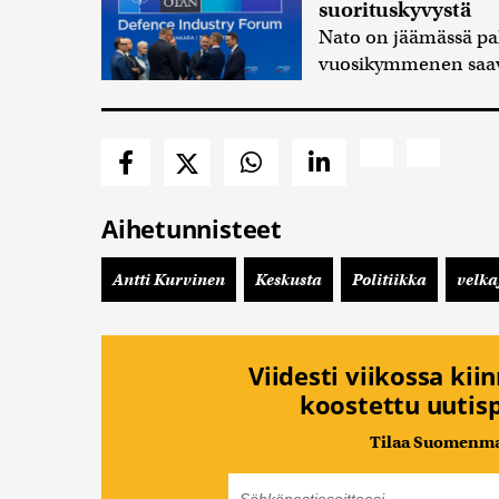
suorituskyvystä
Nato on jäämässä paha
vuosikymmenen saav
Aihetunnisteet
Antti Kurvinen
Keskusta
Politiikka
velka
Viidesti viikossa kii
koostettu uutisp
Tilaa Suomenmaa