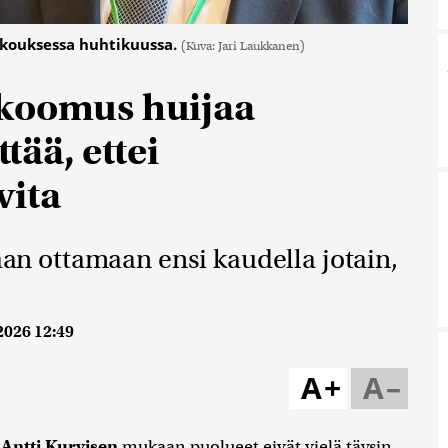
okouksessa huhtikuussa.
(Kuva: Jari Laukkanen)
okoomus huijaa
ttää, ettei
vita
taan ottamaan ensi kaudella jotain,
2026 12:49
A+
A–
n
Antti Kurvisen
mukaan puolueet eivät vielä täysin