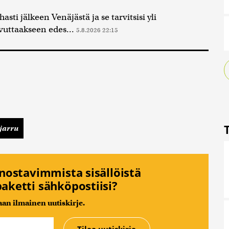
sti jälkeen Venäjästä ja se tarvitsisi yli
uttaakseen edes...
5.8.2026 22:15
jarru
nnostavimmista sisällöistä
aketti sähköpostiisi?
n ilmainen uutiskirje.