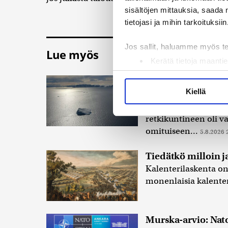
sisältöjen mittauksia, saada 
tietojasi ja mihin tarkoituksiin
Jos sallit, haluamme myös t
Lue myös
Kerätä tietoja maantie
Tunnistaa laitteesi s
Kuin kauhuelokuva
Lue lisää siitä, miten henkilö
Kiellä
Veriputouksesta?
suostumustasi tai peruuttaa 
Englantilais-austral
retkikuntineen oli 
Käytämme evästeitä tarjoama
omituiseen...
5.8.2026 
ja kävijämäärämme analysoim
kumppaneillemme tietoja siitä
Tiedätkö milloin j
olet antanut heille tai joita 
Kalenterilaskenta on
monenlaisia kalenter
Murska-arvio: Nat