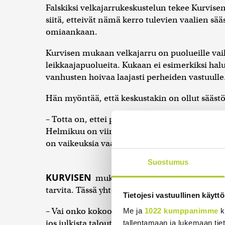
Falskiksi velkajarrukeskustelun tekee Kurvisen
siitä, etteivät nämä kerro tulevien vaalien sä
omiaankaan.
Kurvisen mukaan velkajarru on puolueille vaike
leikkaajapuolueita. Kukaan ei esimerkiksi halu
vanhusten hoivaa laajasti perheiden vastuulle
Hän myöntää, että keskustakin on ollut sääst
– Totta on, ettei puolueilla vielä ole valmiita 
Helmikuu on viimeinen takaraja. Jos joku puolu
on vaikeuksia vaalikeskusteluissa, hän sanoo.
Suostumus
KURVISEN
mukaan on äänestäjien huijaamist
tarvita. Tässä yhteydessä hän viittaa ennen 
Tietojesi vastuullinen käyttö
– Vai onko kokoomus valmis siihen, että perus
Me ja
1022 kumppanimme
k
jos julkista taloutta sopeutetaan kymmenellä 
tallentamaan ja lukemaan tieto