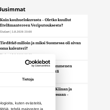
Uusimmat
Kuin kauhuelokuvasta – Oletko kuullut
Etelämantereen Veriputouksesta?
Uutiset
|
5.8.2026 23:00
Tiedätkö milloin ja miksi Suomessa oli aivan
oma kalenteri?
Uutiset
|
5.8.2026 22:30
Murska-arvio: Nato on vuosikymmenen
jäljessä Venäjän suorituskyvystä
Uutiset
|
5.8.2026 22:15
Tietoja
Reuters: FBI aloitti yhteistyön Kiinan ja
Venäjän kanssa, kriitikot huolissaan –
”Loistava peiterooli”
ogioita, kuten evästeitä,
Uutiset
|
5.8.2026 22:07
ältöjä, tehdä mainosten ja