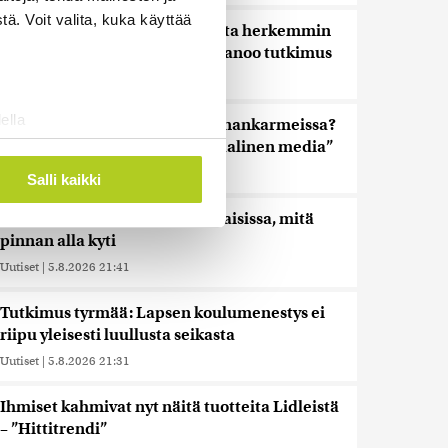
ä. Voit valita, kuka käyttää
Nämä ihmiset sairastuvat muita herkemmin
sydän- ja verisuonitauteihin, sanoo tutkimus
Uutiset
|
5.8.2026 22:01
ella
Oletko ihmetellyt peilejä ikkunankarmeissa?
ostaminen)
Tällainen oli 1800-luvun ”sosiaalinen media”
ossa
. Voit muuttaa
Uutiset
|
5.8.2026 21:45
Salli kaikki
Harva tajusi Hitlerin olympialaisissa, mitä
pinnan alla kyti
 ominaisuuksien tukemiseen
tiikka-alan
Uutiset
|
5.8.2026 21:41
ietoja muihin tietoihin, joita
Tutkimus tyrmää: Lapsen koulumenestys ei
 myös siirtää ulkomaille.
riipu yleisesti luullusta seikasta
Uutiset
|
5.8.2026 21:31
Ihmiset kahmivat nyt näitä tuotteita Lidleistä
– ”Hittitrendi”