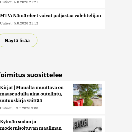
Uutiset
|
5.8.2026 21:21
MTV: Nämä eleet voivat paljastaa valehtelijan
Uutiset
|
5.8.2026 21:12
Näytä lisää
Toimitus suosittelee
Kirjat | Muualta muuttava on
maaseudulla aina outolintu,
uutuuskirja väittää
Uutiset
|
19.7.2026 9:00
Kylmän sodan ja
modernisoituvan maailman