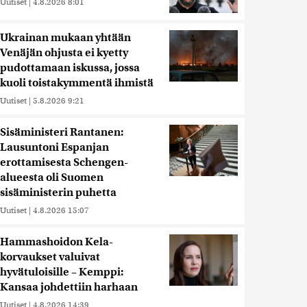
Uutiset
|
4.8.2026 8:01
Ukrainan mukaan yhtään
Venäjän ohjusta ei kyetty
pudottamaan iskussa, jossa
kuoli toistakymmentä ihmistä
Uutiset
|
5.8.2026 9:21
Sisäministeri Rantanen:
Lausuntoni Espanjan
erottamisesta Schengen-
alueesta oli Suomen
sisäministerin puhetta
Uutiset
|
4.8.2026 15:07
Hammashoidon Kela-
korvaukset valuivat
hyvätuloisille – Kemppi:
Kansaa johdettiin harhaan
Uutiset
|
4.8.2026 14:39