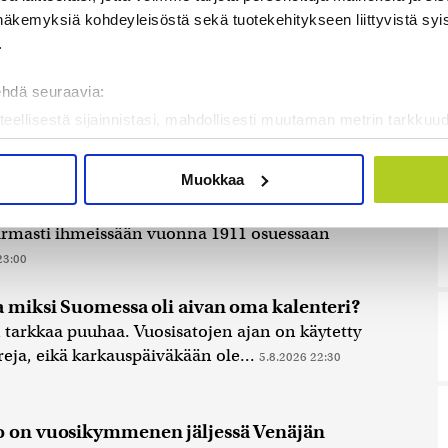
näkemyksiä kohdeyleisöstä sekä tuotekehitykseen liittyvistä syist
.
ehdä seuraavia:
teellisestä sijainnistasi, mahdollisesti muutaman metrin tarkkuud
kannaamalla sen ominaispiirteitä aktiivisesti (sormenjäljen muod
sta – Oletko kuullut Etelämantereen
tietojasi käsitellään ja miten voit määrittää asetuksesi
tiedot-osi
Muokkaa
sen milloin vain evästeilmoituksessa.
ialainen Thomas Griffith Taylor (1880–1963)
varmasti ihmeissään vuonna 1911 osuessaan
mme sisällön ja mainosten räätälöimiseen, sosiaalisen median
23:00
iseen. Lisäksi jaamme sosiaalisen median, mainosalan ja analy
, miten käytät sivustoamme. Kumppanimme voivat yhdistää näitä t
a miksi Suomessa oli aivan oma kalenteri?
on kerätty, kun olet käyttänyt heidän palvelujaan. Tietoja saatetaan
 tarkkaa puuhaa. Vuosisatojen ajan on käytetty
eja, eikä karkauspäiväkään ole...
5.8.2026 22:30
o on vuosikymmenen jäljessä Venäjän