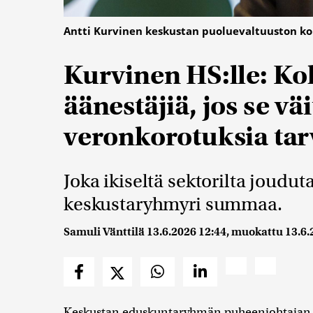
Antti Kurvinen keskustan puoluevaltuuston k
Kurvinen HS:lle: K
äänestäjiä, jos se väi
veronkorotuksia tar
Joka ikiseltä sektorilta joudu
keskustaryhmyri summaa.
Samuli Vänttilä
13.6.2026 12:44
, muokattu
13.6.
Keskustan eduskuntaryhmän puheenjohtaja