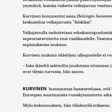
ymmärrä, kuinka vaikeita velkajarrun vaatima
Kurvinen kommentoi asiaa
Helsingin Sanomi
keskustelua velkajarrusta ”falskiksi”.
Velkajarrulla tarkoitetaan eduskuntapuoluei
sopeutustavoitetta ensi vaalikaudelle. Vasemmi
sopimuksessa mukana.
Kurvisen mukaan säästöjen ulkopuolelle ei voi
– Joka ikiseltä sektorilta joudutaan ottamaan j
ovat täysin turvassa, hän sanoo.
KURVINEN
huomauttaa haastattelussa, että
Euroopan suurimmista vuosikymmenten aikana
Myös kokoomuksen, hän tähdentää erikseen.