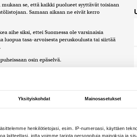
 mukaan se, että kaikki puolueet syyttävät toisiaan
ästölistojaan. Samaan aikaan ne eivät kerro
a aihe siksi, ettei Suomessa ole varsinaisia
a luopua tasa-arvoisesta peruskoulusta tai siirtää
.
öpuheissaan osin epäselvä.
listoja. Velkajarru kuitenkin pakottaa ne julkisuuteen.
e ei uskalla silloinkaan kertoa ratkaisujaan, sillä
Yksityiskohdat
Mainosasetukset
a, jos väitetään, ettei myös veronkorotuksia
kaikkea pääministeripuolue kokoomukseen.
koulusta leikataan kunnolla? Sitähän se tarkoittaa,
äsittelemme henkilötietojasi, esim. IP-numeroasi, käyttäen teknol
miljardilla eurolla ilman veronkorotuksia.
a laitteeltasi, jotta voimme tarjota personoituja mainoksia ja sis