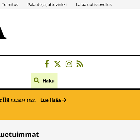
Toimitus
Palaute ja juttuvinkki
Lataa uutissovellus
Haku
ellä
Lue lisää
5.8.2026 15:21
Luetuimmat