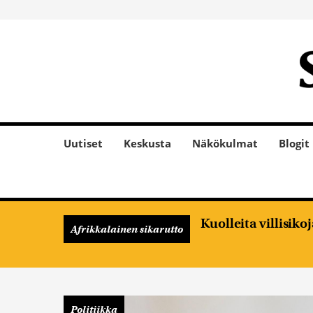
Uutiset
Keskusta
Näkökulmat
Blogit
Kuolleita villisik
Afrikkalainen sikarutto
Politiikka