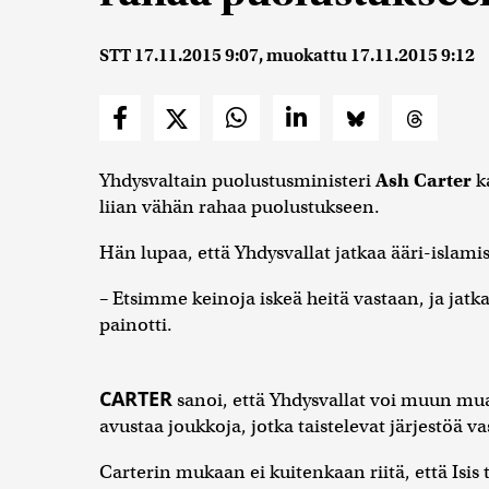
STT
17.11.2015 9:07
, muokattu
17.11.2015 9:12
Yhdysvaltain puolustusministeri
Ash Carter
ka
liian vähän rahaa puolustukseen.
Hän lupaa, että Yhdysvallat jatkaa ääri-islamist
– Etsimme keinoja iskeä heitä vastaan, ja jat
painotti.
CARTER
sanoi, että Yhdysvallat voi muun muas
avustaa joukkoja, jotka taistelevat järjestöä v
Carterin mukaan ei kuitenkaan riitä, että Isis 