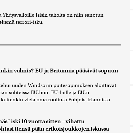
 Yhdysvalloille Isisin taholta on niin sanotun
tekemä terrori-isku.
inkin valmis? EU ja Britannia pääsivät sopuun
kehui uuden Windsorin puitesopimuksen aloittavat
an suhteissa EU:hun. EU-laille ja EU:n
 kuitenkin vielä oma roolinsa Pohjois-Irlannissa
s" iski 10 vuotta sitten – vihattu
kohtasi tiensä pään erikoisjoukkojen iskussa