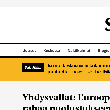
Uutiset
Keskusta
Näkökulmat
Blogit
Iso osa keskustaa ja kokoomus
Politiikka
puoluetta”
Lue lis
6.8.2026 15:57
Yhdysvallat: Euroop
rahaa puolustuksee