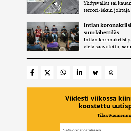
Yhdysvallat sai kau
terrori-iskun johtaj
Intian koronakriis
suurlähettiläs
Intian koronakriisi 
vielä saavutettu, sa
Viidesti viikossa kii
koostettu uutisp
Tilaa Suomenmaa