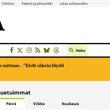
Toimitus
Palaute ja juttuvinkki
Lataa uutissovellus
Haku
 mittaus – ”Eivät oikein löydä
Luetuimmat
Päivä
Viikko
Kuukausi