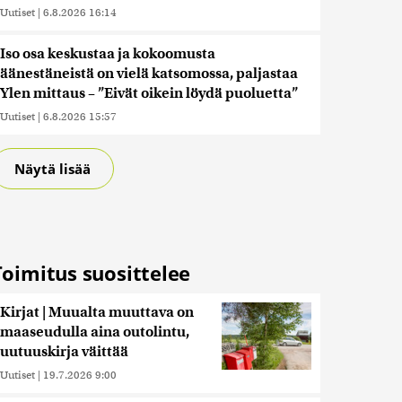
Uutiset
|
6.8.2026 16:14
Iso osa keskustaa ja kokoomusta
äänestäneistä on vielä katsomossa, paljastaa
Ylen mittaus – ”Eivät oikein löydä puoluetta”
Uutiset
|
6.8.2026 15:57
Näytä lisää
Toimitus suosittelee
Kirjat | Muualta muuttava on
maaseudulla aina outolintu,
uutuuskirja väittää
Uutiset
|
19.7.2026 9:00