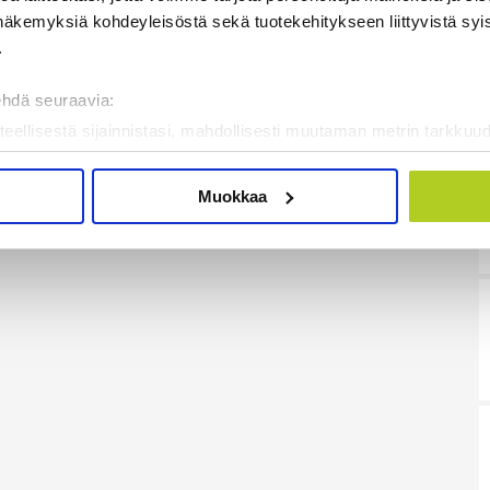
näkemyksiä kohdeyleisöstä sekä tuotekehitykseen liittyvistä syist
.
ehdä seuraavia:
teellisestä sijainnistasi, mahdollisesti muutaman metrin tarkkuud
kannaamalla sen ominaispiirteitä aktiivisesti (sormenjäljen muod
tietojasi käsitellään ja miten voit määrittää asetuksesi
tiedot-osi
Muokkaa
sen milloin vain evästeilmoituksessa.
mme sisällön ja mainosten räätälöimiseen, sosiaalisen median
iseen. Lisäksi jaamme sosiaalisen median, mainosalan ja analy
, miten käytät sivustoamme. Kumppanimme voivat yhdistää näitä t
on kerätty, kun olet käyttänyt heidän palvelujaan. Tietoja saatetaan