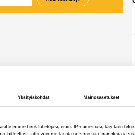
Yksityiskohdat
Mainosasetukset
äsittelemme henkilötietojasi, esim. IP-numeroasi, käyttäen teknol
a laitteeltasi, jotta voimme tarjota personoituja mainoksia ja sis