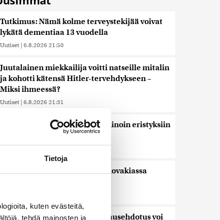
Uusimmat
Tutkimus: Nämä kolme terveystekijää voivat
lykätä dementiaa 13 vuodella
Uutiset
|
6.8.2026 21:50
Juutalainen miekkailija voitti natseille mitalin
ja kohotti kätensä Hitler-tervehdykseen –
Miksi ihmeessä?
Uutiset
|
6.8.2026 21:31
Veriputouksesta löydettiin muinoin eristyksiin
jäänyttä elämää
Uutiset
|
6.8.2026 21:15
Tietoja
Lämpöennätys meni uusiksi Slovakiassa
toisena päivänä peräkkäin
Uutiset
|
6.8.2026 18:44
ogioita, kuten evästeitä,
Valtiovarainministeriön leikkausehdotus voi
ältöjä, tehdä mainosten ja