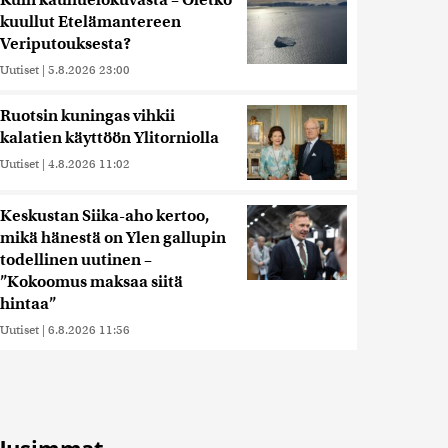
Kuin kauhuelokuvasta – Oletko
kuullut Etelämantereen
Veriputouksesta?
Uutiset
|
5.8.2026 23:00
Ruotsin kuningas vihkii
kalatien käyttöön Ylitorniolla
Uutiset
|
4.8.2026 11:02
Keskustan Siika-aho kertoo,
mikä hänestä on Ylen gallupin
todellinen uutinen –
”Kokoomus maksaa siitä
hintaa”
Uutiset
|
6.8.2026 11:56