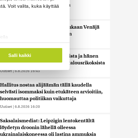
pidentää Kelan käsittelyaikoja
ä. Voit valita, kuka käyttää
Uutiset
|
6.8.2026 17:16
Liettuan sotilastiedustelun mukaan Venäjä
harkitsee hyökkäyksiä Baltiaan
ella
Uutiset
|
6.8.2026 17:12
ostaminen)
ossa
. Voit muuttaa
Salli kaikki
Ex-kansanedustaja Ano Turtiaista ja hänen
vaimoaan syytetään törkeistä talousrikoksista
Uutiset
|
6.8.2026 16:45
 ominaisuuksien tukemiseen
tiikka-alan
Hallitus nostaa alijäämän tällä kaudella
ietoja muihin tietoihin, joita
selvästi isommaksi kuin etukäteen arvioitiin,
 myös siirtää ulkomaille.
huomauttaa politiikan vaikuttaja
Uutiset
|
6.8.2026 16:20
Saksalaismediat: Leipzigin lentokentältä
löydetyn droonin lähellä olleessa
ukrainalaiskoneessa oli lastina ammuksia