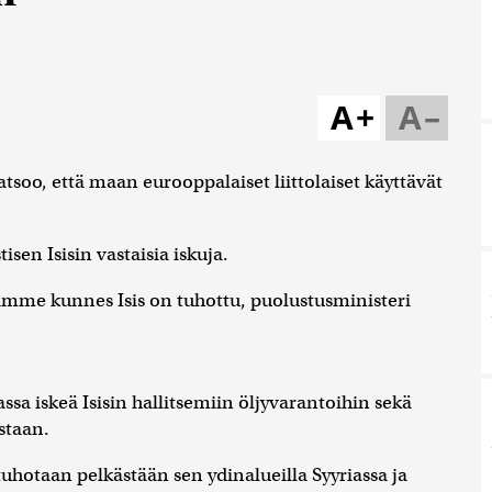
A+
A–
tsoo, että maan eurooppalaiset liittolaiset käyttävät
isen Isisin vastaisia iskuja.
kamme kunnes Isis on tuhottu, puolustusministeri
sa iskeä Isisin hallitsemiin öljyvarantoihin sekä
astaan.
tuhotaan pelkästään sen ydinalueilla Syyriassa ja