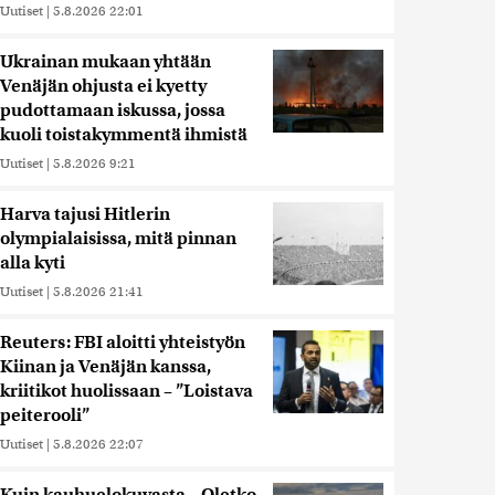
Uutiset
|
5.8.2026 22:01
Ukrainan mukaan yhtään
Venäjän ohjusta ei kyetty
pudottamaan iskussa, jossa
kuoli toistakymmentä ihmistä
Uutiset
|
5.8.2026 9:21
Harva tajusi Hitlerin
olympialaisissa, mitä pinnan
alla kyti
Uutiset
|
5.8.2026 21:41
Reuters: FBI aloitti yhteistyön
Kiinan ja Venäjän kanssa,
kriitikot huolissaan – ”Loistava
peiterooli”
Uutiset
|
5.8.2026 22:07