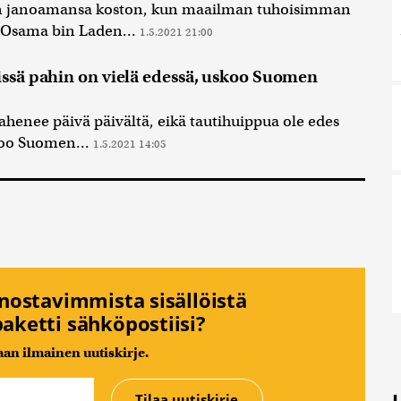
an janoamansa koston, kun maailman tuhoisimman
a Osama bin Laden...
1.5.2021 21:00
issä pahin on vielä edessä, uskoo Suomen
pahenee päivä päivältä, eikä tautihuippua ole edes
noo Suomen...
1.5.2021 14:05
nnostavimmista sisällöistä
aketti sähköpostiisi?
n ilmainen uutiskirje.