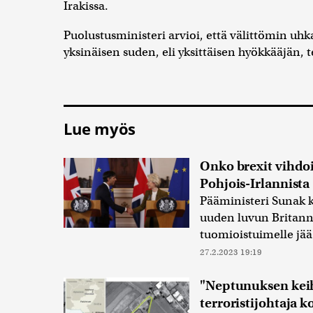
Irakissa.
Puolustusministeri arvioi, että välittömin uhka
yksinäisen suden, eli yksittäisen hyökkääjän, 
Lue myös
Onko brexit vihdo
Pohjois-Irlannista
Pääministeri Sunak 
uuden luvun Britanni
tuomioistuimelle jää
27.2.2023 19:19
"Neptunuksen keihä
terroristijohtaja 