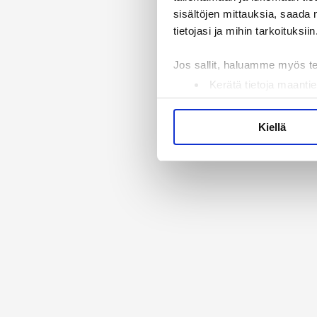
sisältöjen mittauksia, saada 
tietojasi ja mihin tarkoituksiin
Jos sallit, haluamme myös t
Kerätä tietoja maantie
Tunnistaa laitteesi s
Lue lisää siitä, miten henkilö
Kiellä
suostumustasi tai peruuttaa 
Käytämme evästeitä tarjoama
ja kävijämäärämme analysoim
kumppaneillemme tietoja siitä
olet antanut heille tai joita 