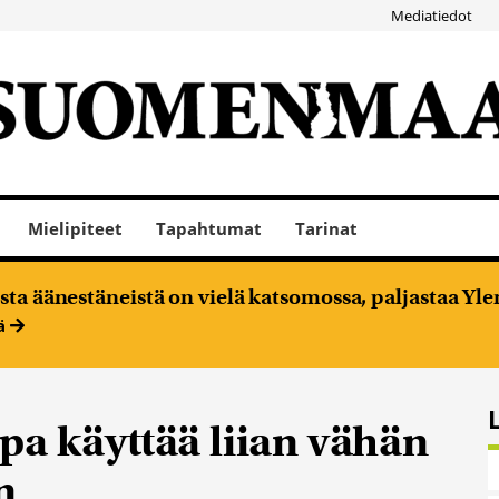
Mediatiedot
Mielipiteet
Tapahtumat
Tarinat
ta äänestäneistä on vielä katsomossa, paljastaa Ylen
ää
pa käyttää liian vähän
n