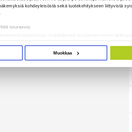
näkemyksiä kohdeyleisöstä sekä tuotekehitykseen liittyvistä syist
.
ehdä seuraavia:
teellisestä sijainnistasi, mahdollisesti muutaman metrin tarkkuud
kannaamalla sen ominaispiirteitä aktiivisesti (sormenjäljen muod
tietojasi käsitellään ja miten voit määrittää asetuksesi
tiedot-osi
Muokkaa
sen milloin vain evästeilmoituksessa.
mme sisällön ja mainosten räätälöimiseen, sosiaalisen median
iseen. Lisäksi jaamme sosiaalisen median, mainosalan ja analy
, miten käytät sivustoamme. Kumppanimme voivat yhdistää näitä t
on kerätty, kun olet käyttänyt heidän palvelujaan. Tietoja saatetaan