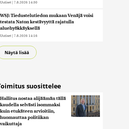
Uutiset
|
7.8.2026 14:30
WSJ: Tiedustelutiedon mukaan Venäjä voisi
testata Naton kestävyyttä rajatulla
aluehyökkäyksellä
Uutiset
|
7.8.2026 14:16
Näytä lisää
Toimitus suosittelee
Hallitus nostaa alijäämän tällä
kaudella selvästi isommaksi
kuin etukäteen arvioitiin,
huomauttaa politiikan
vaikuttaja