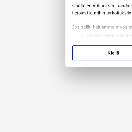
sisältöjen mittauksia, saada 
tietojasi ja mihin tarkoituksiin
Jos sallit, haluamme myös t
Kerätä tietoja maantie
Tunnistaa laitteesi s
Lue lisää siitä, miten henkilö
Kiellä
suostumustasi tai peruuttaa 
Käytämme evästeitä tarjoama
ja kävijämäärämme analysoim
kumppaneillemme tietoja siitä
olet antanut heille tai joita 