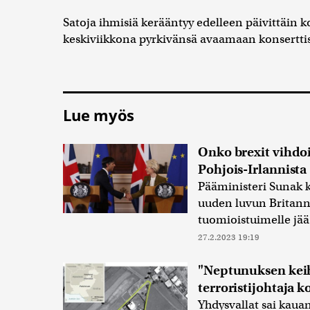
Satoja ihmisiä kerääntyy edelleen päivittäin k
keskiviikkona pyrkivänsä avaamaan konsertti
Lue myös
Onko brexit vihdo
Pohjois-Irlannista
Pääministeri Sunak 
uuden luvun Britanni
tuomioistuimelle jää
27.2.2023 19:19
"Neptunuksen keihä
terroristijohtaja 
Yhdysvallat sai kau