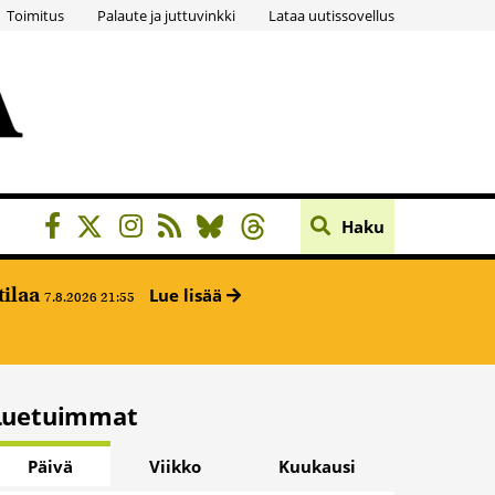
Toimitus
Palaute ja juttuvinkki
Lataa uutissovellus
Haku
tilaa
Lue lisää
7.8.2026 21:55
Luetuimmat
Päivä
Viikko
Kuukausi