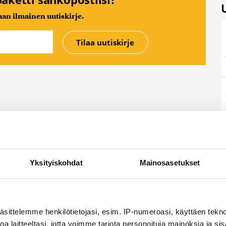
n ilmainen uutiskirje.
Yksityiskohdat
Mainosasetukset
äsittelemme henkilötietojasi, esim. IP-numeroasi, käyttäen teknol
a laitteeltasi, jotta voimme tarjota personoituja mainoksia ja sis