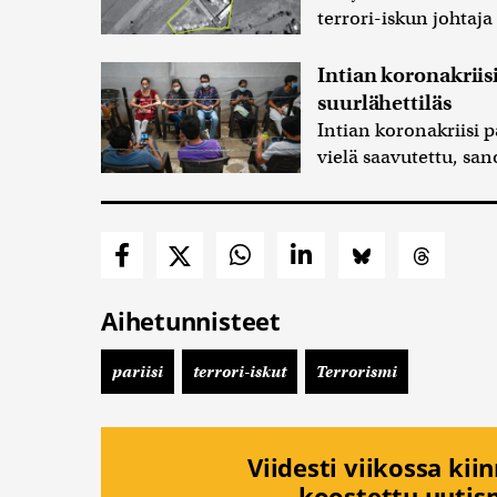
terrori-iskun johtaj
Intian koronakriis
suurlähettiläs
Intian koronakriisi 
vielä saavutettu, sa
Aihetunnisteet
pariisi
terrori-iskut
Terrorismi
Viidesti viikossa kii
koostettu uutisp