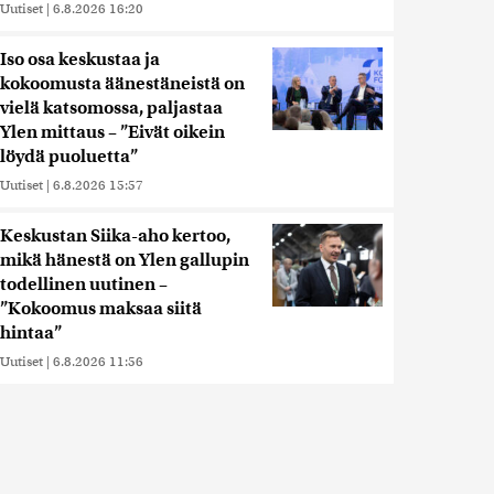
Uutiset
|
6.8.2026 16:20
Iso osa keskustaa ja
kokoomusta äänestäneistä on
vielä katsomossa, paljastaa
Ylen mittaus – ”Eivät oikein
löydä puoluetta”
Uutiset
|
6.8.2026 15:57
Keskustan Siika-aho kertoo,
mikä hänestä on Ylen gallupin
todellinen uutinen –
”Kokoomus maksaa siitä
hintaa”
Uutiset
|
6.8.2026 11:56