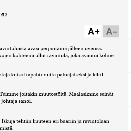
1:52
A+
A–
 ravintoloista avasi perjantaina jälleen ovensa.
jen kohteena ollut ravintola, joka avautui kolme
taja kutsui tapahtunutta painajaiseksi ja kiitti
 Teimme joitakin muutostöitä. Maalasimme seinät
johtaja sanoi.
 Iskuja tehtiin kuuteen eri baariin ja ravintolaan
hmistä.