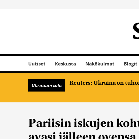
Uutiset
Keskusta
Näkökulmat
Blogit
Reuters: Ukraina on tuhon
Ukrainan sota
Pariisin iskujen koh
avasi jälleen ovensa