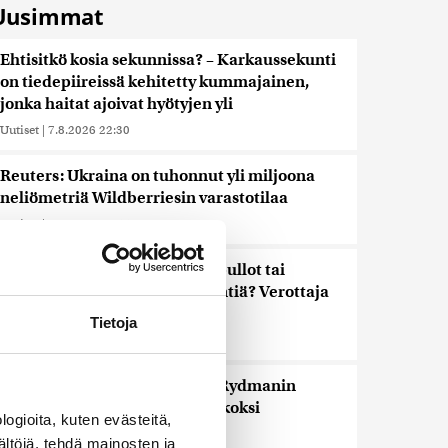
Uusimmat
Ehtisitkö kosia sekunnissa? – Karkaussekunti
on tiedepiireissä kehitetty kummajainen,
jonka haitat ajoivat hyötyjen yli
Uutiset
|
7.8.2026 22:30
Reuters: Ukraina on tuhonnut yli miljoona
neliömetriä Wildberriesin varastotilaa
Uutiset
|
7.8.2026 21:55
Palautitko puistosta löydetyt pullot tai
pakastitko marjat ennen myyntiä? Verottaja
vaatii osansa
Tietoja
Uutiset
|
7.8.2026 21:42
Timo Laaninen julistaa Wille Rydmanin
Suomen taitavimmaksi poliitikoksi
ogioita, kuten evästeitä,
Uutiset
|
7.8.2026 18:09
ältöjä, tehdä mainosten ja