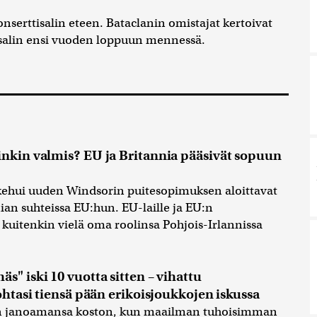
onserttisalin eteen. Bataclanin omistajat kertoivat
salin ensi vuoden loppuun mennessä.
inkin valmis? EU ja Britannia pääsivät sopuun
kehui uuden Windsorin puitesopimuksen aloittavat
an suhteissa EU:hun. EU-laille ja EU:n
 kuitenkin vielä oma roolinsa Pohjois-Irlannissa
s" iski 10 vuotta sitten – vihattu
kohtasi tiensä pään erikoisjoukkojen iskussa
an janoamansa koston, kun maailman tuhoisimman