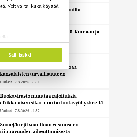
ä. Voit valita, kuka käyttää
Espanja uhkaa Italiaa vastatoimilla
Uutiset
|
7.8.2026 16:55
Sianlihaa voi jälleen viedä Etelä-Koreaan ja
ella
Uuteen-Seelantiin
ostaminen)
Uutiset
|
7.8.2026 16:44
ossa
. Voit muuttaa
Salli kaikki
Järjestöt vastustavat karhun
kiintiömetsästystä – poliisi vetoaa
kansalaisten turvallisuuteen
 ominaisuuksien tukemiseen
tiikka-alan
Uutiset
|
7.8.2026 15:51
ietoja muihin tietoihin, joita
Ruokavirasto muuttaa rajoituksia
 myös siirtää ulkomaille.
afrikkalaisen sikaruton tartuntavyöhykkeellä
Uutiset
|
7.8.2026 14:57
Somejättejä vaaditaan vastuuseen
riippuvuuden aiheuttamisesta