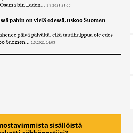
a Osama bin Laden...
1.5.2021 21:00
issä pahin on vielä edessä, uskoo Suomen
pahenee päivä päivältä, eikä tautihuippua ole edes
noo Suomen...
1.5.2021 14:05
nnostavimmista sisällöistä
aketti sähköpostiisi?