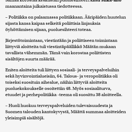
maanantaina julkaistussa tiedotteessa.
– Politiikka on palaamassa politiikkaan. Ääripäiden huutelun
sijasta kansa kaipaa selkeitä poliittisia linjauksia
öyhöttämisen sijaan, puoluesihteeri toteaa.
Järjestötoimintaan, viestintään ja poliittiseen toimintaan
liittyviä aloitteita tuli viestintäpäällikkö Määtän mukaan
tavallista vähemmän. Tämä vain korostaa poliittisten
sisältöjen suurta määrää.
Eniten aloitteita tuli liittyen sosiaali- ja terveyspalveluihin
sekä hyvinvointialueisiin, 64. Talous- ja veropolitiikka oli
toiseksi suosituin aihealue, näihin liittyviä aloitteita
puoluekokoukselle osoitettiin 48. Myös sosiaaliturva,
etuudet ja perhepolitiikka -teema oli suosittu 38 aloitteella.
– Huoli huokuu terveyspalveluiden tulevaisuudesta ja
Suomen talouden kantokyvystä, Määttä summaa aloitteiden
yleisimpiä sisältöjä.