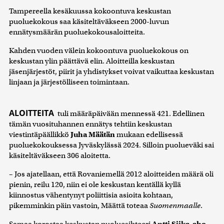
Tampereella kesäkuussa kokoontuva keskustan
puoluekokous saa käsiteltäväkseen 2000-luvun
ennätysmäärän puoluekokousaloitteita.
Kahden vuoden välein kokoontuva puoluekokous on
keskustan ylin päättävä elin. Aloitteilla keskustan
jäsenjärjestöt, piirit ja yhdistykset voivat vaikuttaa keskustan
linjaan ja järjestölliseen toimintaan.
ALOITTEITA
tuli määräpäivään mennessä 421. Edellinen
tämän vuosituhannen ennätys tehtiin keskustan
viestintäpäällikkö
Juha Määtän
mukaan edellisessä
puoluekokouksessa Jyväskylässä 2024. Silloin puolueväki sai
käsiteltäväkseen 306 aloitetta.
– Jos ajatellaan, että Rovaniemellä 2012 aloitteiden määrä oli
pienin, reilu 120, niin ei ole keskustan kentällä kyllä
kiinnostus vähentynyt poliittisia asioita kohtaan,
pikemminkin päin vastoin, Määttä toteaa
Suomenmaalle
.
Samaa korostaa keskustan puoluesihteeri
Antti Siika-aho