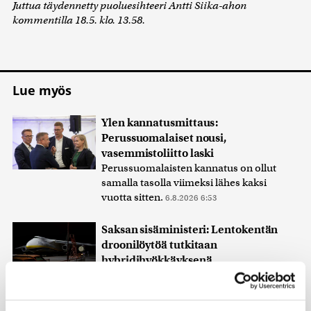
Juttua täydennetty puoluesihteeri Antti Siika-ahon
kommentilla 18.5. klo. 13.58.
Lue myös
Ylen kannatusmittaus:
Perussuomalaiset nousi,
vasemmistoliitto laski
Perussuomalaisten kannatus on ollut
samalla tasolla viimeksi lähes kaksi
vuotta sitten.
6.8.2026 6:53
Saksan sisäministeri: Lentokentän
droonilöytöä tutkitaan
hybridihyökkäyksenä
Leipzig-Hallen lentoasema suljettiin
keskiviikon vastaisena yönä muutamaksi
tunniksi, kun kentältä löytyi räjähteillä