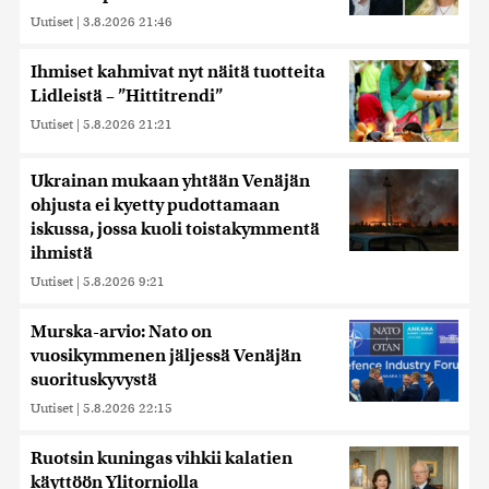
Uutiset
|
3.8.2026 21:46
Ihmiset kahmivat nyt näitä tuotteita
Lidleistä – ”Hittitrendi”
Uutiset
|
5.8.2026 21:21
Ukrainan mukaan yhtään Venäjän
ohjusta ei kyetty pudottamaan
iskussa, jossa kuoli toistakymmentä
ihmistä
Uutiset
|
5.8.2026 9:21
Murska-arvio: Nato on
vuosikymmenen jäljessä Venäjän
suorituskyvystä
Uutiset
|
5.8.2026 22:15
Ruotsin kuningas vihkii kalatien
käyttöön Ylitorniolla