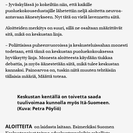
– Jyväskylässä jo kokeiltiin niin, että kaikille
puoluekokousedustajille lähetettiin neljä aloitetta neuvoa-
antavaan äänestykseen. Nyt tätä on vielä lavennettu siitä.
Aloitteiden merkitys on suuri, sillä ne osaltaan määrittävät
sitä, mikä on keskustan linja.
– Poliittisissa puheenvuoroissa ja keskusteluissahan monesti
todetaan, että tämä on keskustan puoluekokouksessa
hyväksytty linja. Monesta aloitteesta käydään tiukkaa
debattia, ja myös äänestetään siitä, mikä tulee keskustan
kannaksi. Painoarvoa on, tuskin niitä muuten tehtäisiin
tällaisia määriä, Määttä toteaa.
Keskustan kentällä on toivetta saada
tuulivoimaa kunnolla myös Itä-Suomeen.
(Kuva: Petra Pöyliö)
ALOITTEITA
on laidasta laitaan. Esimerkiksi Suomen
Keskustanaiset toivoo eduskuntavaaleihin rahallista