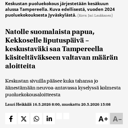
Keskustan puoluekokous järjestetään kesäkuun
alussa Tampereella. Kuva edellisestä, vuoden 2024
puoluekokouksesta Jyväskylästä.
(Kuva: Jari Laukkanen)
Natolle suomalaista papua,
Kekkoselle liputuspäivä –
keskustaväki saa Tampereella
käsiteltäväkseen valtavan määrän
aloitteita
Keskustan sivuilla pääsee kuka tahansa jo
äänestämään neuvoa-antavassa kyselyssä kolmesta
puoluekokousaloitteesta
Lauri Heikkilä
16.5.2026 8:00
, muokattu
20.5.2026 15:08
A+
A–