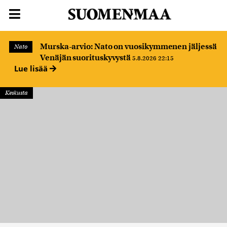
Murska-arvio: Nato on vuosikymmenen jäljessä
Nato
Venäjän suorituskyvystä
5.8.2026 22:15
Lue lisää
Keskusta