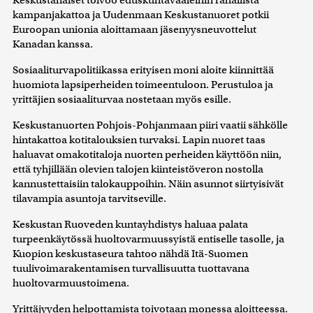
kampanjakattoa ja Uudenmaan Keskustanuoret potkii
Euroopan unionia aloittamaan jäsenyysneuvottelut
Kanadan kanssa.
Sosiaaliturvapolitiikassa erityisen moni aloite kiinnittää
huomiota lapsiperheiden toimeentuloon. Perustuloa ja
yrittäjien sosiaaliturvaa nostetaan myös esille.
Keskustanuorten Pohjois-Pohjanmaan piiri vaatii sähkölle
hintakattoa kotitalouksien turvaksi. Lapin nuoret taas
haluavat omakotitaloja nuorten perheiden käyttöön niin,
että tyhjillään olevien talojen kiinteistöveron nostolla
kannustettaisiin talokauppoihin. Näin asunnot siirtyisivät
tilavampia asuntoja tarvitseville.
Keskustan Ruoveden kuntayhdistys haluaa palata
turpeenkäytössä huoltovarmuussyistä entiselle tasolle, ja
Kuopion keskustaseura tahtoo nähdä Itä-Suomen
tuulivoimarakentamisen turvallisuutta tuottavana
huoltovarmuustoimena.
Yrittäjyyden helpottamista toivotaan monessa aloitteessa.