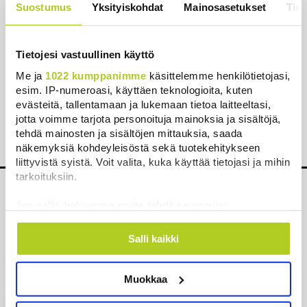
varustettu drooni.
Suostumus
Yksityiskohdat
Mainosasetukset
Tiet
6.8.2026 5:59
Kuin kauhuelokuvasta – Oletko
kuullut Etelämantereen
Tietojesi vastuullinen käyttö
Veriputouksesta?
Me ja
1022 kumppanimme
käsittelemme henkilötietojasi,
Englantilais-australialainen Thomas
esim. IP-numeroasi, käyttäen teknologioita, kuten
Griffith Taylor (1880–1963)
evästeitä, tallentamaan ja lukemaan tietoa laitteeltasi,
retkikuntineen oli varmasti ihmeissään
jotta voimme tarjota personoituja mainoksia ja sisältöjä,
vuonna 1911 osuessaan omituiseen...
tehdä mainosten ja sisältöjen mittauksia, saada
5.8.2026 23:00
näkemyksiä kohdeyleisöstä sekä tuotekehitykseen
liittyvistä syistä. Voit valita, kuka käyttää tietojasi ja mihin
tarkoituksiin.
Jos sallit, haluamme myös tehdä seuraavia:
Kerätä tietoja maantieteellisestä sijainnistasi,
Aihetunnisteet
mahdollisesti muutaman metrin tarkkuudella
Salli kaikki
Tunnistaa laitteesi skannaamalla sen
aloitteet
Keskusta
keskustan puoluekokous
puoluekokous
ominaispiirteitä aktiivisesti (sormenjäljen
Muokkaa
muodostaminen)
Lue lisää siitä, miten henkilötietojasi käsitellään ja miten