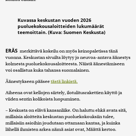
Kuvassa keskustan vuoden 2026
puoluekokousaloitteiden lukumäärät
teemoittain. (Kuva: Suomen Keskusta)
ERÄS
merkittävä kokeilu on myös keinopaletissa tänä
vuonna. Keskustan sivuilta löytyy jo neuvoa-antava äänestys
kolmesta puoluekokousaloitteesta. Näistä äänestämiseen
voi osallistua kuka tahansa suomalainen.
Äänestykseen pääsee
tästä linkistä.
Aiheena ovat kellojen siirtely, ilotulitusrakettien käyttö ja
viiden sentin kolikoista luopuminen.
– Keskusta on elävä kansanliike. On haluttu ehkä avata sitä,
millaisia aloitteita keskustan puoluekokouksiin tulee,
millaisiin asioihin joudutaan ottamaan kantaa, ja kuinka
lähellä ihmisten arkea nämä asiat ovat, Määttä kertoo.