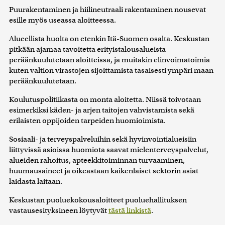
Puurakentaminen ja hiilineutraali rakentaminen nousevat
esille myös useassa aloitteessa.
Alueellista huolta on etenkin Itä-Suomen osalta. Keskustan
pitkään ajamaa tavoitetta erityistalousalueista
peräänkuulutetaan aloitteissa, ja muitakin elinvoimatoimia
kuten valtion virastojen sijoittamista tasaisesti ympäri maan
peräänkuulutetaan.
Koulutuspolitiikasta on monta aloitetta. Niissä toivotaan
esimerkiksi käden- ja arjen taitojen vahvistamista sekä
erilaisten oppijoiden tarpeiden huomioimista.
Sosiaali- ja terveyspalveluihin sekä hyvinvointialueisiin
liittyvissä asioissa huomiota saavat mielenterveyspalvelut,
alueiden rahoitus, apteekkitoiminnan turvaaminen,
huumausaineet ja oikeastaan kaikenlaiset sektorin asiat
laidasta laitaan.
Keskustan puoluekokousaloitteet puoluehallituksen
vastausesityksineen löytyvät
tästä linkistä
.