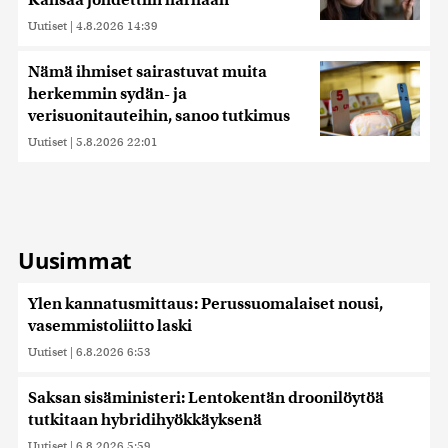
Kansaa johdettiin harhaan
Uutiset
|
4.8.2026 14:39
Nämä ihmiset sairastuvat muita
herkemmin sydän- ja
verisuonitauteihin, sanoo tutkimus
Uutiset
|
5.8.2026 22:01
Uusimmat
Ylen kannatusmittaus: Perussuomalaiset nousi,
vasemmistoliitto laski
Uutiset
|
6.8.2026 6:53
Saksan sisäministeri: Lentokentän droonilöytöä
tutkitaan hybridihyökkäyksenä
Uutiset
|
6.8.2026 5:59