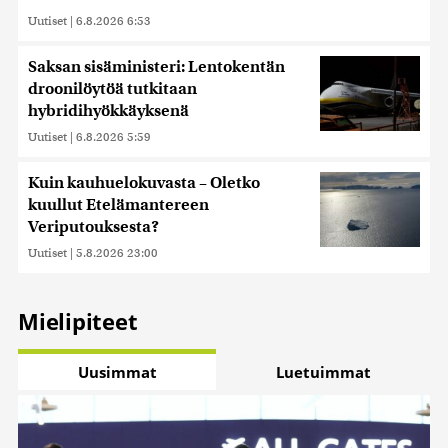
Uutiset
|
6.8.2026 6:53
Saksan sisäministeri: Lentokentän
droonilöytöä tutkitaan
hybridihyökkäyksenä
Uutiset
|
6.8.2026 5:59
Kuin kauhuelokuvasta – Oletko
kuullut Etelämantereen
Veriputouksesta?
Uutiset
|
5.8.2026 23:00
Mielipiteet
Uusimmat
Luetuimmat