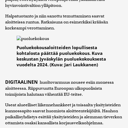
hyvinvointivaltion ylläpitoon.
Halpatuotanto ja niin sanottu temuttaminen saavat
aloitteissa runtua. Ratkaisuna on esimerkiksi krääsän
korkeampi verottaminen.
Puoluekokousaloitteiden lopullisesta
kohtalosta päättää puoluekokous. Kuva
keskustan Jyväskylän puoluekokouksesta
vuodelta 2024. (Kuva: Jari Laukkanen)
DIGITAALINEN
huoltovarmuus nousee esiin monessa
aloitteessa. Riippuvuutta Euroopan ulkopuolisista
toimijoista halutaan vähentää EU-teitse.
Useat alueelliset liikennehankkeet ja toisaalta yksityisteiden
kunnossapito saavat huomiota aloitteentekijöiltä. Hauhon
paikallisyhdistys esittää yksityisteiden ja alemman tieverkon
ottamista osaksi kansallista korjausvelkaohjelmaa.