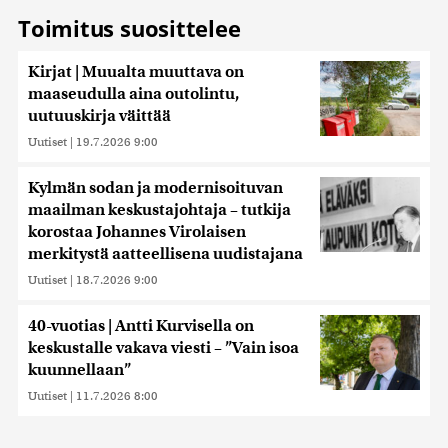
Toimitus suosittelee
Kirjat | Muualta muuttava on
maaseudulla aina outolintu,
uutuuskirja väittää
Uutiset
|
19.7.2026 9:00
Kylmän sodan ja modernisoituvan
maailman keskustajohtaja – tutkija
korostaa Johannes Virolaisen
merkitystä aatteellisena uudistajana
Uutiset
|
18.7.2026 9:00
40-vuotias | Antti Kurvisella on
keskustalle vakava viesti – ”Vain isoa
kuunnellaan”
Uutiset
|
11.7.2026 8:00