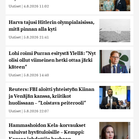
Uutiset
|
4.8.2026 11:02
Harva tajusi Hitlerin olympialaisissa,
mitä pinnan alla kyti
Uutiset
|
5.8.2026 21:41
Lohi roimi Purran esitystä Ylellä: ”Nyt
olisi ollut viimeinen hetki ottaa järki
käteen”
Uutiset
|
5.8.2026 14:40
Reuters: FBI aloitti yhteistyön Kiinan
ja Venäjän kanssa, kriitikot
huolissaan – ”Loistava peiterooli”
Uutiset
|
5.8.2026 22:07
Hammashoidon Kela-korvaukset
valuivat hyvätuloisille – Kemppi: