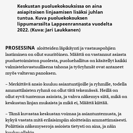
Keskustan puoluekokouksissa on aina
asiapitoisen linjaamisen lisäksi juhlan
tuntua. Kuva puoluekokouksen
lippumarssilta Lappeenrannasta vuodelta
2022. (Kuva: Jari Laukkanen)
PROSESSINA
aloitteiden läpikäynti ja vastauspohjien
laatiminen on ollut suuritöinen. Määttä on vastannut asiasta
puoluetoimiston puolesta, puoluehallitus on käsitellyt kaikki
valmisteluvastuullisena tahona ja työryhmät ovat antaneet
myös valtavan panoksen.
– Merkittävä ansio kuuluu asiantuntijoille ja ryhmille, todella
ammattilaisten ryhmä on ollut tätä tekemässä. Heillä on
ollut syvä tuntemus asioista, ja vahva näkemys siitä, mikä on
keskustan linjan mukaista ja mikä ei, Määttä kiittää.
– Tämä kuvastaa keskustan voimaa ja asiantuntemusta, ja
kykyä vastata mitä erilaisimpiin aloitteisiin ammattimaisesti.
Poliittisia näkemyseroja asioista tietysti on aina, ja näin
kuuluu ollakin.