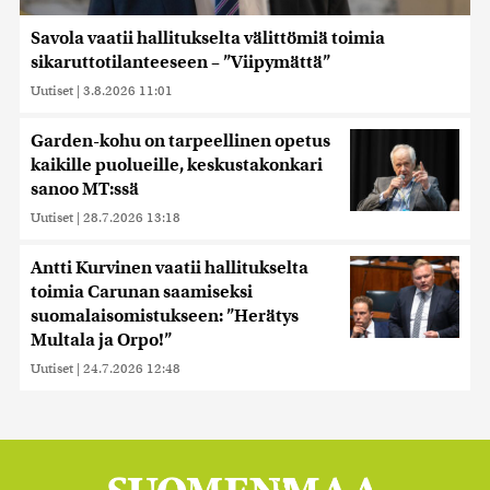
Savola vaatii hallitukselta välittömiä toimia
sikaruttotilanteeseen – ”Viipymättä”
Uutiset
|
3.8.2026 11:01
Garden-kohu on tarpeellinen opetus
kaikille puolueille, keskustakonkari
sanoo MT:ssä
Uutiset
|
28.7.2026 13:18
Antti Kurvinen vaatii hallitukselta
toimia Carunan saamiseksi
suomalaisomistukseen: ”Herätys
Multala ja Orpo!”
Uutiset
|
24.7.2026 12:48