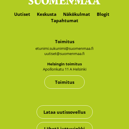
Uutiset
Keskusta
Näkökulmat
Blogit
Tapahtumat
Toimitus
etunimi.sukunimi@suomenmaa.fi
uutiset@suomenmaa.fi
Hel­sin­gin toi­mi­tus
Apol­lon­ka­tu 11 A Hel­sin­ki
Toimitus
Lataa uutissovellus
Lähetä juttuvinkki