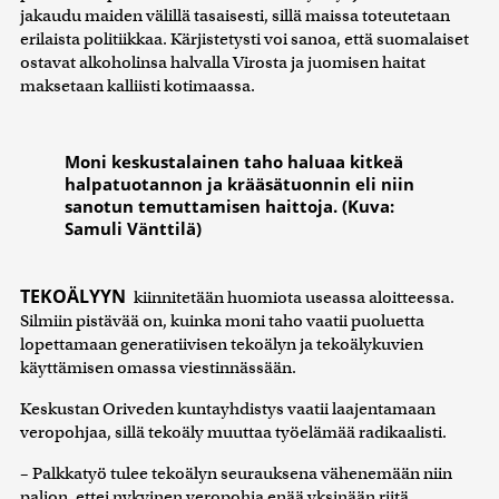
jakaudu maiden välillä tasaisesti, sillä maissa toteutetaan
erilaista politiikkaa. Kärjistetysti voi sanoa, että suomalaiset
ostavat alkoholinsa halvalla Virosta ja juomisen haitat
maksetaan kalliisti kotimaassa.
Moni keskustalainen taho haluaa kitkeä
halpatuotannon ja krääsätuonnin eli niin
sanotun temuttamisen haittoja. (Kuva:
Samuli Vänttilä)
TEKOÄLYYN
kiinnitetään huomiota useassa aloitteessa.
Silmiin pistävää on, kuinka moni taho vaatii puoluetta
lopettamaan generatiivisen tekoälyn ja tekoälykuvien
käyttämisen omassa viestinnässään.
Keskustan Oriveden kuntayhdistys vaatii laajentamaan
veropohjaa, sillä tekoäly muuttaa työelämää radikaalisti.
– Palkkatyö tulee tekoälyn seurauksena vähenemään niin
paljon, ettei nykyinen veropohja enää yksinään riitä