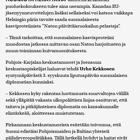
puoluekokoukseen tulee aina useampia. Kanadan EU-
jäsenyysneuvottelujen lisäksi sellaiseksi voi katsoa vaikkapa
Helsingin piirin tavoite saada suomalaisesta
kasviproteiinista ”Naton päivittäisruokailun pelastaja”.
– Tämä tarkoittaa, että suomalainen kasvisproteiini
muodostaa jatkossa mittavan osan Naton harjoitusten ja
muun toiminnan kuivamuonituksesta.
Pohjois-Karjalan keskustanuoret ja Joensuun
keskustaopiskelijat haluavat tehdä
Urho Kekkosen
syntymäpäivästä 3. syyskuuta liputuspäivän suomalaisen
diplomatian kunniaksi.
– Kekkosen kyky rakentaa luottamusta suurvaltojen välillä
sekä ylläpitää vakaata ulkopoliittista linjaa osoittavat, että
taitava ja pitkäjänteinen diplomatia on kansakunnalle
elintärkeää, aloitteessa muistutetaan.
Pirkanmaan keskustanuorista esitetään toivomus, että
Suomi edistäisi Pohjoismaiden ja Baltian yhteistä
päihdeveropolitiikkaa. Tällä hetkellä hyödyt ja haitat eivät