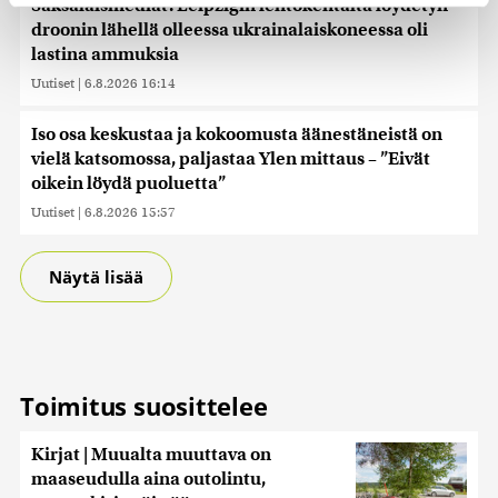
Saksalaismediat: Leipzigin lentokentältä löydetyn
droonin lähellä olleessa ukrainalaiskoneessa oli
Käytämme evästeitä tarjoamamme sisällön ja mainosten
lastina ammuksia
räätälöimiseen, sosiaalisen median ominaisuuksien
Uutiset
|
6.8.2026 16:14
tukemiseen ja kävijämäärämme analysoimiseen. Lisäksi
jaamme sosiaalisen median, mainosalan ja analytiikka-
Iso osa keskustaa ja kokoomusta äänestäneistä on
alan kumppaneillemme tietoja siitä, miten käytät
sivustoamme. Kumppanimme voivat yhdistää näitä
vielä katsomossa, paljastaa Ylen mittaus – ”Eivät
tietoja muihin tietoihin, joita olet antanut heille tai joita on
oikein löydä puoluetta”
kerätty, kun olet käyttänyt heidän palvelujaan. Tietoja
Uutiset
|
6.8.2026 15:57
saatetaan myös siirtää ulkomaille.
Näytä lisää
Toimitus suosittelee
Kirjat | Muualta muuttava on
maaseudulla aina outolintu,