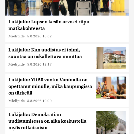
Lukijalta: Lapsen kesän arvo ei riipu
matkakohteesta
Mielipide
|
5.8.2026 15:02
Lukijalta: Kun uudistus ei toimi,
suuntaa on uskallettava muuttaa
Mielipide
|
5.8.2026 12:17
Lukijalta: Yli 50 vuotta Vantaalla on
opettanut minulle, mikä kaupungissa
on tärkeää
Mielipide
|
5.8.2026 12:09
Lukijalta: Demokratian
uudistamisessa on aika keskustella
myös ratkaisuista