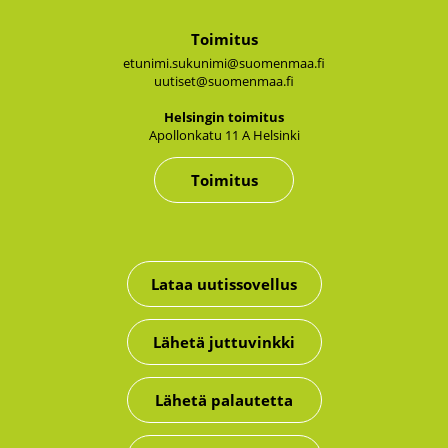
Toimitus
etunimi.sukunimi@suomenmaa.fi
uutiset@suomenmaa.fi
Hel­sin­gin toi­mi­tus
Apol­lon­ka­tu 11 A Hel­sin­ki
Toimitus
Lataa uutissovellus
Lähetä juttuvinkki
Lähetä palautetta