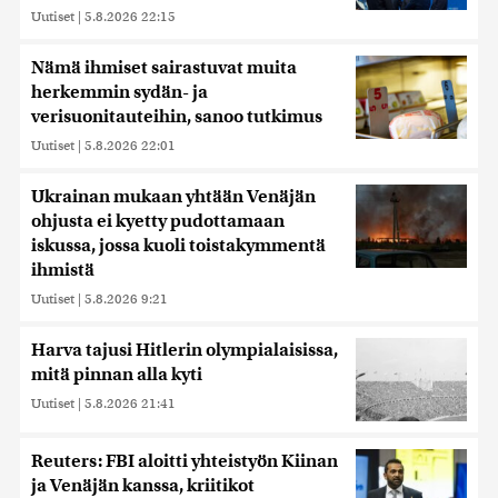
Uutiset
|
5.8.2026 22:15
Nämä ihmiset sairastuvat muita
herkemmin sydän- ja
verisuonitauteihin, sanoo tutkimus
Uutiset
|
5.8.2026 22:01
Ukrainan mukaan yhtään Venäjän
ohjusta ei kyetty pudottamaan
iskussa, jossa kuoli toistakymmentä
ihmistä
Uutiset
|
5.8.2026 9:21
Harva tajusi Hitlerin olympialaisissa,
mitä pinnan alla kyti
Uutiset
|
5.8.2026 21:41
Reuters: FBI aloitti yhteistyön Kiinan
ja Venäjän kanssa, kriitikot