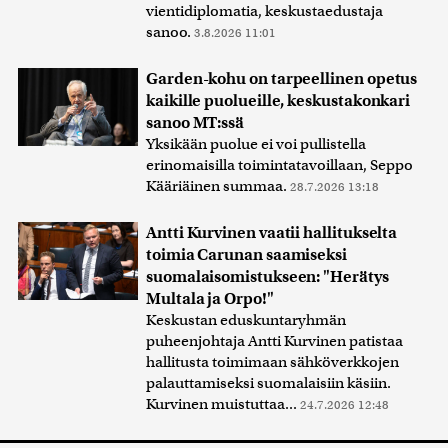
vientidiplomatia, keskustaedustaja
sanoo.
3.8.2026 11:01
Garden-kohu on tarpeellinen opetus
kaikille puolueille, keskustakonkari
sanoo MT:ssä
Yksikään puolue ei voi pullistella
erinomaisilla toimintatavoillaan, Seppo
Kääriäinen summaa.
28.7.2026 13:18
Antti Kurvinen vaatii hallitukselta
toimia Carunan saamiseksi
suomalaisomistukseen: "Herätys
Multala ja Orpo!"
Keskustan eduskuntaryhmän
puheenjohtaja Antti Kurvinen patistaa
hallitusta toimimaan sähköverkkojen
palauttamiseksi suomalaisiin käsiin.
Kurvinen muistuttaa...
24.7.2026 12:48