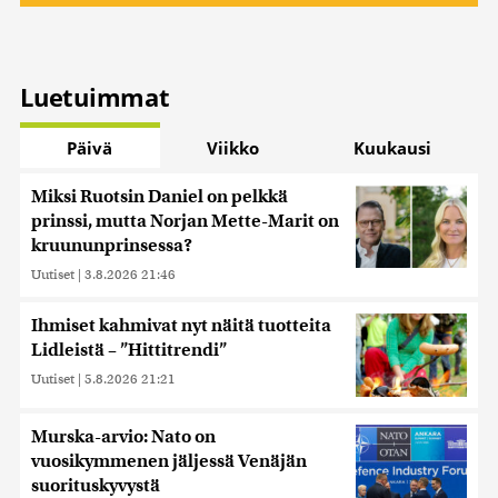
Luetuimmat
Päivä
Viikko
Kuukausi
Miksi Ruotsin Daniel on pelkkä
prinssi, mutta Norjan Mette-Marit on
kruununprinsessa?
Uutiset
|
3.8.2026 21:46
Ihmiset kahmivat nyt näitä tuotteita
Lidleistä – ”Hittitrendi”
Uutiset
|
5.8.2026 21:21
Murska-arvio: Nato on
vuosikymmenen jäljessä Venäjän
suorituskyvystä