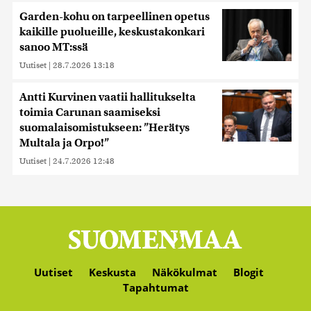
Garden-kohu on tarpeellinen opetus
kaikille puolueille, keskustakonkari
sanoo MT:ssä
Uutiset
|
28.7.2026 13:18
Antti Kurvinen vaatii hallitukselta
toimia Carunan saamiseksi
suomalaisomistukseen: ”Herätys
Multala ja Orpo!”
Uutiset
|
24.7.2026 12:48
Uutiset
Keskusta
Näkökulmat
Blogit
Tapahtumat