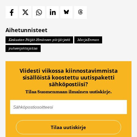
Aihetunnisteet
Keskustan Päijät-Hmäneen piirijärjestö
MarjaEnman
puheenjohtajakisa
Viidesti viikossa kiinnostavimmista
sisällöistä koostettu uutispaketti
sähköpostiisi?
Tilaa Suomenmaan ilmainen uutiskirje.