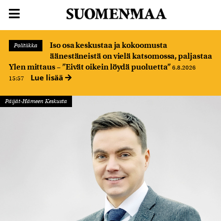
Iso osa keskustaa ja kokoomusta
Politiikka
äänestäneistä on vielä katsomossa, paljastaa
Ylen mittaus – ”Eivät oikein löydä puoluetta”
6.8.2026
Lue lisää
15:57
Päijät-Hämeen Keskusta