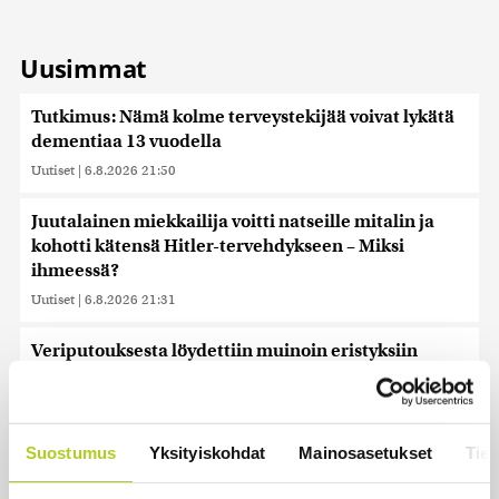
Uusimmat
Tutkimus: Nämä kolme terveystekijää voivat lykätä
dementiaa 13 vuodella
Uutiset
|
6.8.2026 21:50
Juutalainen miekkailija voitti natseille mitalin ja
kohotti kätensä Hitler-tervehdykseen – Miksi
ihmeessä?
Uutiset
|
6.8.2026 21:31
Veriputouksesta löydettiin muinoin eristyksiin
jäänyttä elämää
Uutiset
|
6.8.2026 21:15
Suostumus
Yksityiskohdat
Mainosasetukset
Tiet
Lämpöennätys meni uusiksi Slovakiassa toisena
päivänä peräkkäin