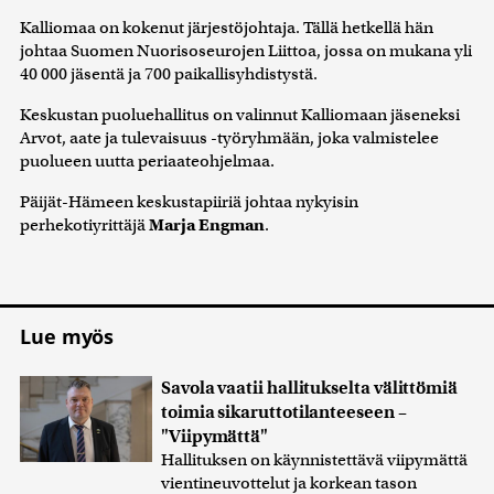
Kalliomaa on kokenut järjestöjohtaja. Tällä hetkellä hän
johtaa Suomen Nuorisoseurojen Liittoa, jossa on mukana yli
40 000 jäsentä ja 700 paikallisyhdistystä.
Keskustan puoluehallitus on valinnut Kalliomaan jäseneksi
Arvot, aate ja tulevaisuus -työryhmään, joka valmistelee
puolueen uutta periaateohjelmaa.
Päijät-Hämeen keskustapiiriä johtaa nykyisin
perhekotiyrittäjä
Marja Engman
.
Lue myös
Savola vaatii hallitukselta välittömiä
toimia sikaruttotilanteeseen –
"Viipymättä"
Hallituksen on käynnistettävä viipymättä
vientineuvottelut ja korkean tason