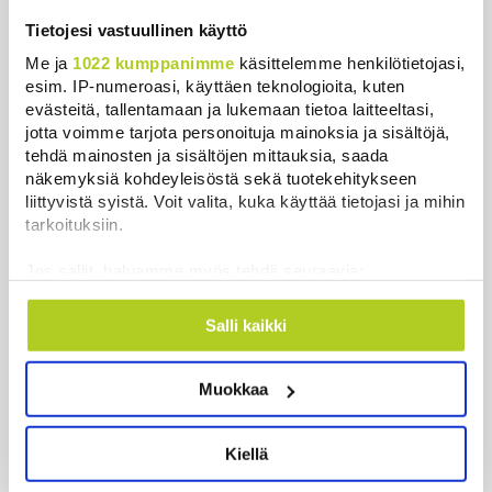
Uutiset
|
6.8.2026 18:44
Tietojesi vastuullinen käyttö
Valtiovarainministeriön leikkausehdotus voi
Me ja
1022 kumppanimme
käsittelemme henkilötietojasi,
pidentää Kelan käsittelyaikoja
esim. IP-numeroasi, käyttäen teknologioita, kuten
evästeitä, tallentamaan ja lukemaan tietoa laitteeltasi,
Uutiset
|
6.8.2026 17:16
jotta voimme tarjota personoituja mainoksia ja sisältöjä,
tehdä mainosten ja sisältöjen mittauksia, saada
Liettuan sotilastiedustelun mukaan Venäjä
näkemyksiä kohdeyleisöstä sekä tuotekehitykseen
harkitsee hyökkäyksiä Baltiaan
liittyvistä syistä. Voit valita, kuka käyttää tietojasi ja mihin
Uutiset
|
6.8.2026 17:12
tarkoituksiin.
Ex-kansanedustaja Ano Turtiaista ja hänen
Jos sallit, haluamme myös tehdä seuraavia:
vaimoaan syytetään törkeistä talousrikoksista
Kerätä tietoja maantieteellisestä sijainnistasi,
Uutiset
|
6.8.2026 16:45
mahdollisesti muutaman metrin tarkkuudella
Salli kaikki
Tunnistaa laitteesi skannaamalla sen
ominaispiirteitä aktiivisesti (sormenjäljen
Hallitus nostaa alijäämän tällä kaudella selvästi
Muokkaa
muodostaminen)
isommaksi kuin etukäteen arvioitiin, huomauttaa
Lue lisää siitä, miten henkilötietojasi käsitellään ja miten
politiikan vaikuttaja
voit määrittää asetuksesi
tiedot-osiossa
. Voit muuttaa
Uutiset
|
6.8.2026 16:20
Kiellä
suostumustasi tai peruuttaa sen milloin vain
evästeilmoituksessa.