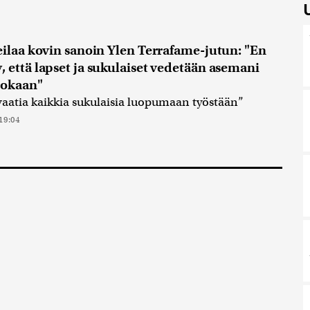
teilaa kovin sanoin Ylen Terrafame-jutun: "En
, että lapset ja sukulaiset vedetään asemani
lokaan"
vaatia kaikkia sukulaisia luopumaan työstään”
19:04