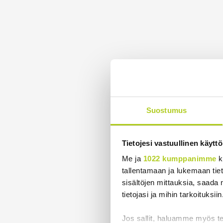
Suostumus
Tietojesi vastuullinen käyttö
Me ja
1022 kumppanimme
k
tallentamaan ja lukemaan tieto
sisältöjen mittauksia, saada 
tietojasi ja mihin tarkoituksiin
Jos sallit, haluamme myös t