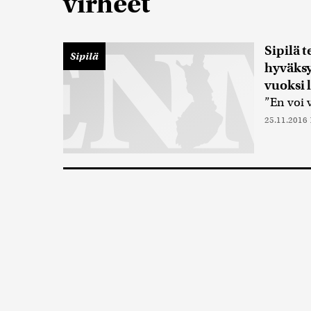
virheet
Sipilä 
Sipilä
hyväksy
vuoksi 
”En voi 
25.11.2016 