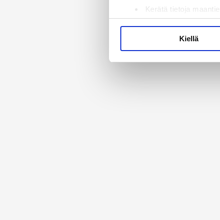
Kerätä tietoja maantie
Tunnistaa laitteesi s
Lue lisää siitä, miten henkilö
Kiellä
suostumustasi tai peruuttaa 
Käytämme evästeitä tarjoama
ja kävijämäärämme analysoim
kumppaneillemme tietoja siitä
olet antanut heille tai joita 