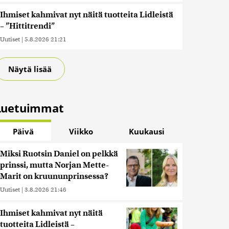
Ihmiset kahmivat nyt näitä tuotteita Lidleistä
– ”Hittitrendi”
Uutiset
|
5.8.2026 21:21
Näytä lisää
Luetuimmat
Päivä
Viikko
Kuukausi
Miksi Ruotsin Daniel on pelkkä
prinssi, mutta Norjan Mette-
Marit on kruununprinsessa?
Uutiset
|
3.8.2026 21:46
Ihmiset kahmivat nyt näitä
tuotteita Lidleistä –