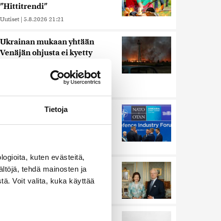
”Hittitrendi”
Uutiset
|
5.8.2026 21:21
Ukrainan mukaan yhtään
Venäjän ohjusta ei kyetty
pudottamaan iskussa, jossa
kuoli toistakymmentä ihmistä
Uutiset
|
5.8.2026 9:21
Tietoja
Murska-arvio: Nato on
vuosikymmenen jäljessä
Venäjän suorituskyvystä
Uutiset
|
5.8.2026 22:15
ogioita, kuten evästeitä,
Ruotsin kuningas vihkii
ältöjä, tehdä mainosten ja
kalatien käyttöön Ylitorniolla
ä. Voit valita, kuka käyttää
Uutiset
|
4.8.2026 11:02
Harva tajusi Hitlerin