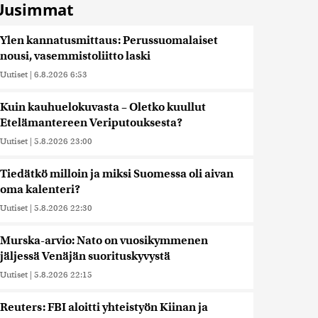
Uusimmat
Ylen kannatusmittaus: Perussuomalaiset
nousi, vasemmistoliitto laski
Uutiset
|
6.8.2026 6:53
Kuin kauhuelokuvasta – Oletko kuullut
Etelämantereen Veriputouksesta?
Uutiset
|
5.8.2026 23:00
Tiedätkö milloin ja miksi Suomessa oli aivan
oma kalenteri?
Uutiset
|
5.8.2026 22:30
Murska-arvio: Nato on vuosikymmenen
jäljessä Venäjän suorituskyvystä
Uutiset
|
5.8.2026 22:15
Reuters: FBI aloitti yhteistyön Kiinan ja