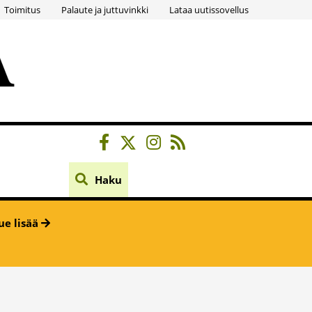
Toimitus
Palaute ja juttuvinkki
Lataa uutissovellus
Haku
ue lisää