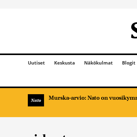
Uutiset
Keskusta
Näkökulmat
Blogit
Murska-arvio: Nato on vuosikymm
Nato