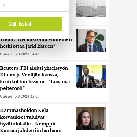
olympialaisissa, mitä pinnan
ella
alla kyti
ostaminen)
Uutiset
|
5.8.2026 21:41
ossa
. Voit muuttaa
Salli kaikki
Lohi roimi Purran esitystä
Ylellä: ”Nyt olisi ollut viimeinen
 ominaisuuksien tukemiseen
hetki ottaa järki käteen”
tiikka-alan
Uutiset
|
5.8.2026 14:40
ietoja muihin tietoihin, joita
 myös siirtää ulkomaille.
Reuters: FBI aloitti yhteistyön
Kiinan ja Venäjän kanssa,
kriitikot huolissaan – ”Loistava
peiterooli”
Uutiset
|
5.8.2026 22:07
Hammashoidon Kela-
korvaukset valuivat
hyvätuloisille – Kemppi:
Kansaa johdettiin harhaan