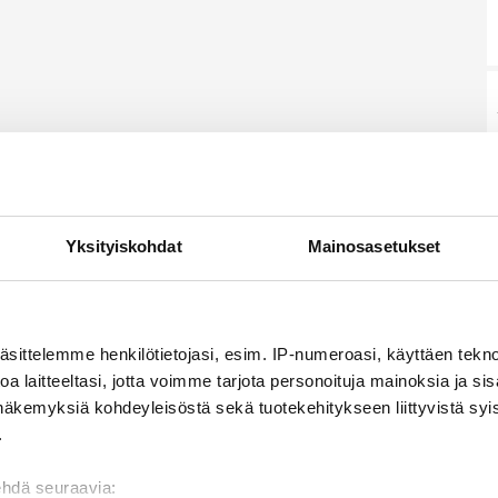
Yksityiskohdat
Mainosasetukset
äsittelemme henkilötietojasi, esim. IP-numeroasi, käyttäen teknol
a laitteeltasi, jotta voimme tarjota personoituja mainoksia ja sis
näkemyksiä kohdeyleisöstä sekä tuotekehitykseen liittyvistä syist
.
ehdä seuraavia: