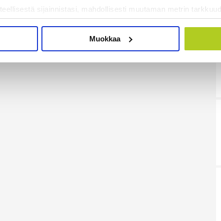
teellisestä sijainnistasi, mahdollisesti muutaman metrin tarkkuud
kannaamalla sen ominaispiirteitä aktiivisesti (sormenjäljen muod
tietojasi käsitellään ja miten voit määrittää asetuksesi
tiedot-osi
Muokkaa
sen milloin vain evästeilmoituksessa.
mme sisällön ja mainosten räätälöimiseen, sosiaalisen median
iseen. Lisäksi jaamme sosiaalisen median, mainosalan ja analy
, miten käytät sivustoamme. Kumppanimme voivat yhdistää näitä t
on kerätty, kun olet käyttänyt heidän palvelujaan. Tietoja saatetaan