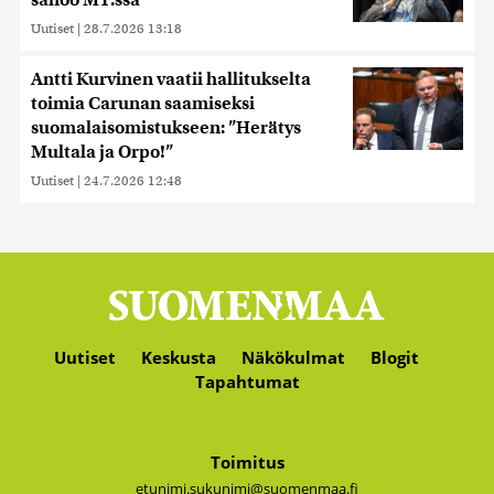
sanoo MT:ssä
Uutiset
|
28.7.2026 13:18
Antti Kurvinen vaatii hallitukselta
toimia Carunan saamiseksi
suomalaisomistukseen: ”Herätys
Multala ja Orpo!”
Uutiset
|
24.7.2026 12:48
Uutiset
Keskusta
Näkökulmat
Blogit
Tapahtumat
Toimitus
etunimi.sukunimi@suomenmaa.fi