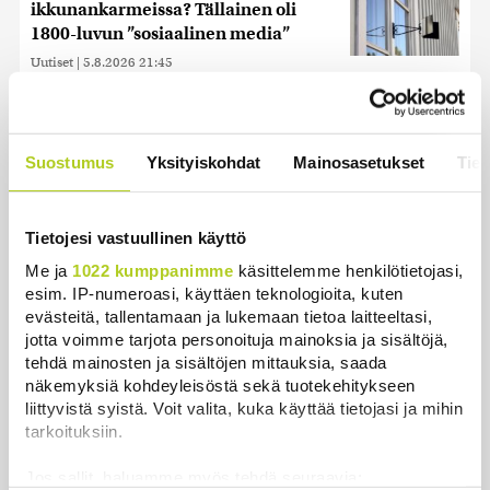
ikkunankarmeissa? Tällainen oli
1800-luvun ”sosiaalinen media”
Uutiset
|
5.8.2026 21:45
Poliisi tutkii useita seksuaalirikoksia
Turussa – kohdistuneet sattumalta
valikoituihin naisiin
Suostumus
Yksityiskohdat
Mainosasetukset
Tiet
Uutiset
|
7.8.2026 10:55
Tietojesi vastuullinen käyttö
Keskustan Siika-aho kertoo, mikä
hänestä on Ylen gallupin todellinen
Me ja
1022 kumppanimme
käsittelemme henkilötietojasi,
uutinen – ”Kokoomus maksaa siitä
esim. IP-numeroasi, käyttäen teknologioita, kuten
hintaa”
evästeitä, tallentamaan ja lukemaan tietoa laitteeltasi,
jotta voimme tarjota personoituja mainoksia ja sisältöjä,
Uutiset
|
6.8.2026 11:56
tehdä mainosten ja sisältöjen mittauksia, saada
näkemyksiä kohdeyleisöstä sekä tuotekehitykseen
liittyvistä syistä. Voit valita, kuka käyttää tietojasi ja mihin
tarkoituksiin.
Uutiset
Jos sallit, haluamme myös tehdä seuraavia: