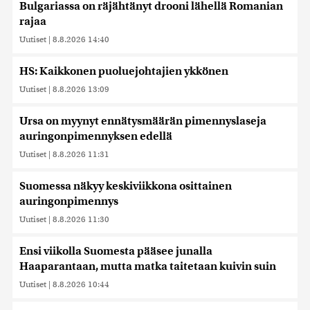
Bulgariassa on räjähtänyt drooni lähellä Romanian
rajaa
Uutiset
|
8.8.2026 14:40
HS: Kaikkonen puoluejohtajien ykkönen
Uutiset
|
8.8.2026 13:09
Ursa on myynyt ennätysmäärän pimennyslaseja
auringonpimennyksen edellä
Uutiset
|
8.8.2026 11:31
Suomessa näkyy keskiviikkona osittainen
auringonpimennys
Uutiset
|
8.8.2026 11:30
Ensi viikolla Suomesta pääsee junalla
Haaparantaan, mutta matka taitetaan kuivin suin
Uutiset
|
8.8.2026 10:44