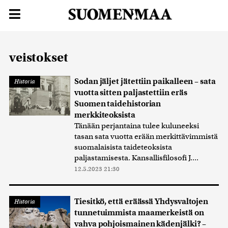
veistokset
Sodan jäljet jätettiin paikalleen – sata
Historia
vuotta sitten paljastettiin eräs
Suomen taidehistorian
merkkiteoksista
Tänään perjantaina tulee kuluneeksi
tasan sata vuotta erään merkittävimmistä
suomalaisista taideteoksista
paljastamisesta. Kansallisfilosofi J....
12.5.2023 21:30
Tiesitkö, että eräässä Yhdysvaltojen
Historia
tunnetuimmista maamerkeistä on
vahva pohjoismainen kädenjälki? –