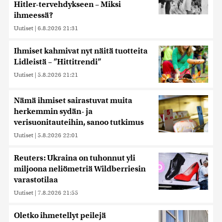
Hitler-tervehdykseen – Miksi
ihmeessä?
Uutiset
|
6.8.2026 21:31
Ihmiset kahmivat nyt näitä tuotteita
Lidleistä – ”Hittitrendi”
Uutiset
|
5.8.2026 21:21
Nämä ihmiset sairastuvat muita
herkemmin sydän- ja
verisuonitauteihin, sanoo tutkimus
Uutiset
|
5.8.2026 22:01
Reuters: Ukraina on tuhonnut yli
miljoona neliömetriä Wildberriesin
varastotilaa
Uutiset
|
7.8.2026 21:55
Oletko ihmetellyt peilejä