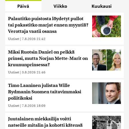
Päivä
Viikko
Kuukausi
Palautitko puistosta löydetyt pullot
tai pakastitko marjat ennen myyntiä?
Verottaja vaatii osansa
Uutiset
|
7.8.2026 21:42
Miksi Ruotsin Daniel on pelkkä
prinssi, mutta Norjan Mette-Marit on
kruununprinsessa?
Uutiset
|
3.8.2026 21:46
Timo Laaninen julistaa Wille
Rydmanin Suomen taitavimmaksi
poliitikoksi
Uutiset
|
7.8.2026 18:09
Juutalainen miekkailija voitti
natseille mitalin ja kohotti kätensä