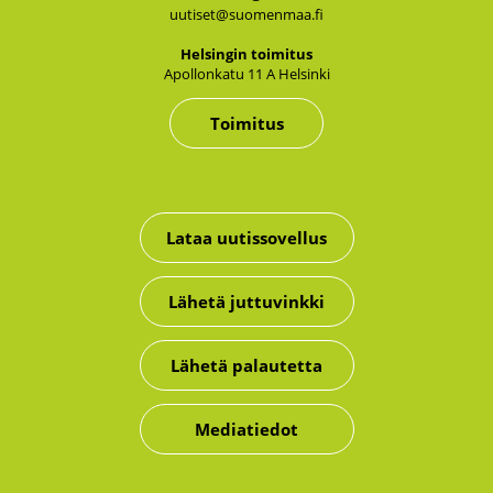
uutiset@suomenmaa.fi
Hel­sin­gin toi­mi­tus
Apol­lon­ka­tu 11 A Hel­sin­ki
Toimitus
Lataa uutissovellus
Lähetä juttuvinkki
Lähetä palautetta
Mediatiedot