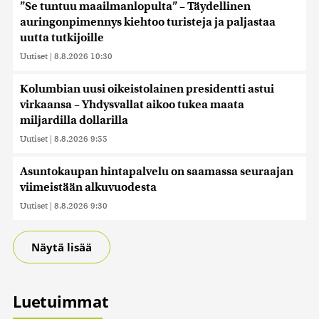
”Se tuntuu maailmanlopulta” – Täydellinen
auringonpimennys kiehtoo turisteja ja paljastaa
uutta tutkijoille
Uutiset
|
8.8.2026 10:30
Kolumbian uusi oikeistolainen presidentti astui
virkaansa – Yhdysvallat aikoo tukea maata
miljardilla dollarilla
Uutiset
|
8.8.2026 9:55
Asuntokaupan hintapalvelu on saamassa seuraajan
viimeistään alkuvuodesta
Uutiset
|
8.8.2026 9:30
Näytä lisää
Luetuimmat