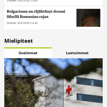
Uutiset
|
8.8.2026 15:00
Bulgariassa on räjähtänyt drooni
lähellä Romanian rajaa
Uutiset
|
8.8.2026 14:40
Mielipiteet
Uusimmat
Luetuimmat