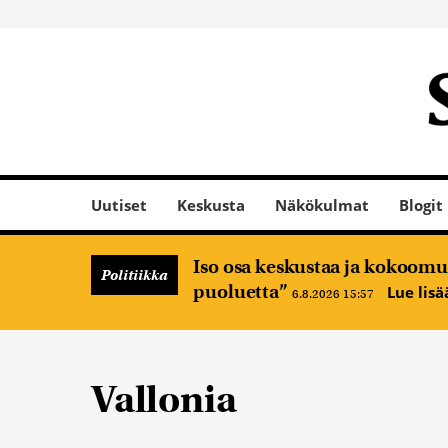
Uutiset
Keskusta
Näkökulmat
Blogit
Iso osa keskustaa ja kokoomus
Politiikka
puoluetta”
Lue lis
6.8.2026 15:57
Vallonia