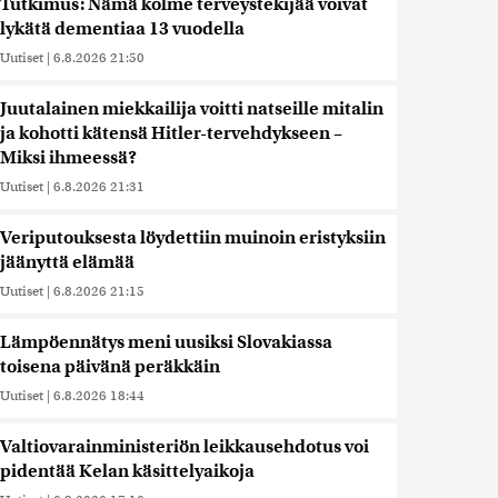
Tutkimus: Nämä kolme terveystekijää voivat
lykätä dementiaa 13 vuodella
Uutiset
|
6.8.2026 21:50
Juutalainen miekkailija voitti natseille mitalin
ja kohotti kätensä Hitler-tervehdykseen –
Miksi ihmeessä?
Uutiset
|
6.8.2026 21:31
Veriputouksesta löydettiin muinoin eristyksiin
jäänyttä elämää
Uutiset
|
6.8.2026 21:15
Lämpöennätys meni uusiksi Slovakiassa
toisena päivänä peräkkäin
Uutiset
|
6.8.2026 18:44
Valtiovarainministeriön leikkausehdotus voi
pidentää Kelan käsittelyaikoja