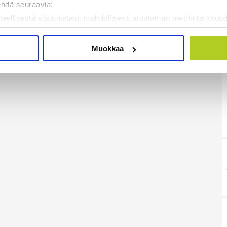
ehdä seuraavia:
teellisestä sijainnistasi, mahdollisesti muutaman metrin tarkkuud
kannaamalla sen ominaispiirteitä aktiivisesti (sormenjäljen muod
tietojasi käsitellään ja miten voit määrittää asetuksesi
tiedot-osi
Muokkaa
sen milloin vain evästeilmoituksessa.
mme sisällön ja mainosten räätälöimiseen, sosiaalisen median
iseen. Lisäksi jaamme sosiaalisen median, mainosalan ja analy
, miten käytät sivustoamme. Kumppanimme voivat yhdistää näitä t
on kerätty, kun olet käyttänyt heidän palvelujaan. Tietoja saatetaan