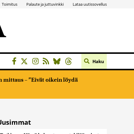
Toimitus
Palaute ja juttuvinkki
Lataa uutissovellus
Haku
 mittaus – ”Eivät oikein löydä
Uusimmat