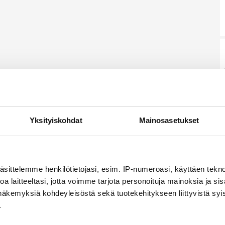
Yksityiskohdat
Mainosasetukset
äsittelemme henkilötietojasi, esim. IP-numeroasi, käyttäen teknol
a laitteeltasi, jotta voimme tarjota personoituja mainoksia ja sis
näkemyksiä kohdeyleisöstä sekä tuotekehitykseen liittyvistä syist
.