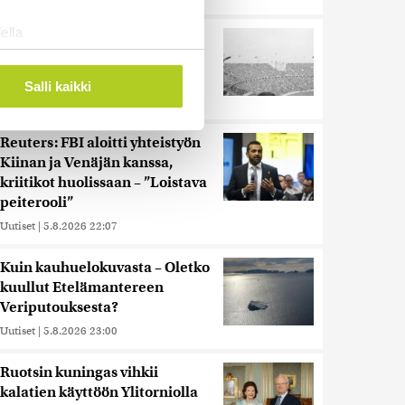
ella
Harva tajusi Hitlerin
ostaminen)
olympialaisissa, mitä pinnan
alla kyti
ossa
. Voit muuttaa
Salli kaikki
Uutiset
|
5.8.2026 21:41
Reuters: FBI aloitti yhteistyön
 ominaisuuksien tukemiseen
Kiinan ja Venäjän kanssa,
tiikka-alan
kriitikot huolissaan – ”Loistava
ietoja muihin tietoihin, joita
peiterooli”
 myös siirtää ulkomaille.
Uutiset
|
5.8.2026 22:07
Kuin kauhuelokuvasta – Oletko
kuullut Etelämantereen
Veriputouksesta?
Uutiset
|
5.8.2026 23:00
Ruotsin kuningas vihkii
kalatien käyttöön Ylitorniolla