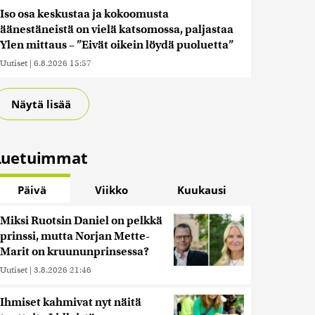
Iso osa keskustaa ja kokoomusta
äänestäneistä on vielä katsomossa, paljastaa
Ylen mittaus – ”Eivät oikein löydä puoluetta”
Uutiset
|
6.8.2026 15:57
Näytä lisää
Luetuimmat
Päivä
Viikko
Kuukausi
Miksi Ruotsin Daniel on pelkkä
prinssi, mutta Norjan Mette-
Marit on kruununprinsessa?
Uutiset
|
3.8.2026 21:46
Ihmiset kahmivat nyt näitä