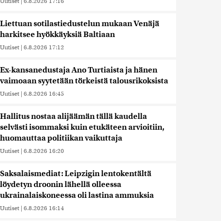
Uutiset
|
6.8.2026 17:16
Liettuan sotilastiedustelun mukaan Venäjä
harkitsee hyökkäyksiä Baltiaan
Uutiset
|
6.8.2026 17:12
Ex-kansanedustaja Ano Turtiaista ja hänen
vaimoaan syytetään törkeistä talousrikoksista
Uutiset
|
6.8.2026 16:45
Hallitus nostaa alijäämän tällä kaudella
selvästi isommaksi kuin etukäteen arvioitiin,
huomauttaa politiikan vaikuttaja
Uutiset
|
6.8.2026 16:20
Saksalaismediat: Leipzigin lentokentältä
löydetyn droonin lähellä olleessa
ukrainalaiskoneessa oli lastina ammuksia
Uutiset
|
6.8.2026 16:14