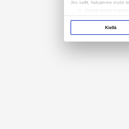
Jos sallit, haluamme myös t
Kerätä tietoja maantie
Tunnistaa laitteesi s
Lue lisää siitä, miten henkilö
Kiellä
suostumustasi tai peruuttaa 
Käytämme evästeitä tarjoama
ja kävijämäärämme analysoim
kumppaneillemme tietoja siitä
olet antanut heille tai joita 